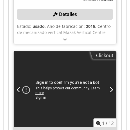
Detalles
Estado:
usado
, Año de fabricación:
2015
, Centro
de mecanizado vertical Mazak Vertical Centre
Smart 530C CNC con control Mazatrol Matrix 2.
N.º de serie: 259026 (2015), tamaño de la mesa:
1300 mm x 550 mm, velocidad máxima del
Clickout
husillo: 12 000 rpm, cambiador de herramientas
de tipo tambor para 30 herramientas, equipado
con diversos soportes de herramientas y sonda
Renishaw, cono del husillo CAT40, transportador
de virutas LNS Turbo MH500, peso de la
máquina: 6800 kg, manual de usuario en CD.
País de origen: Reino Unido. Cedpfxjznllxe Ak
Heha Ubicación: Estos lotes se encuentran en
Gateshead, Reino Unido. Desafortunadamente,
no hay instalaciones de carga en el lugar, por lo
que el desmontaje y la carga correrán a cargo
1
/
12
del comprador. Todas las herramientas se
ofrecen tal como se describen.