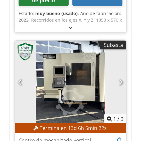
de precio
Estado:
muy bueno (usado)
, Año de fabricación:
2023
, Recorridos en los ejes X, Y y Z: 1050 x 570 x
510 mm. Dimensiones de la mesa: 1300 x 570
mm. Cjdpfx Aezqtb Hjk Hsha Altura mínima y
máxima entre el husillo y la mesa: 150-660 mm.
Subasta
Velocidad del husillo: 12 000 rpm. Sistema ATC
con 30 posiciones. Cono del husillo: BT40.
Potencia del husillo: 18,5 kW. Control Fanuc.
Refrigeración a través del husillo. Transportador
de virutas.
1
/
9
Termina en
13
d
6
h
5
min
20
s
Centro de mecanizado vertical