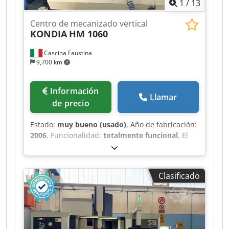
1
/
13
Aszphdajk Hsha
Centro de mecanizado vertical
KONDIA
HM 1060
Cascina Faustina
9,700 km
Información
Llamar
de precio
Estado:
muy bueno (usado)
, Año de fabricación:
2006
, Funcionalidad:
totalmente funcional
, El
centro de mecanizado vertical de alta velocidad
KONDIA HM-1060, usado, es una máquina de
control numérico de tamaño medio con
Clasificado
estructura de hierro fundido de pórtico, con un
peso aproximado de 7.300 kg; recorridos X 1.000,
Y 600, Z 510 mm, dimensiones de la mesa 1120 x
600 con una capacidad de carga de 660 kg, y
avance rápido de hasta 24 m/min. Está equipada