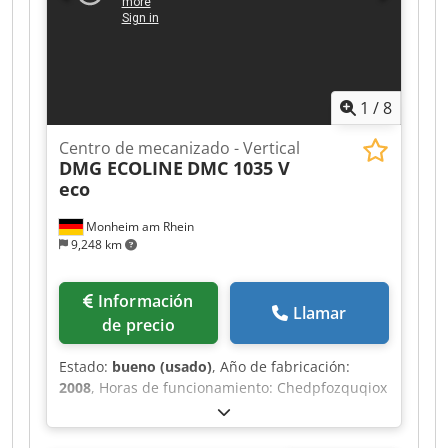
1
/
8
Centro de mecanizado - Vertical
DMG ECOLINE
DMC 1035 V
eco
Monheim am Rhein
9,248 km
Información
Llamar
de precio
Estado:
bueno (usado)
, Año de fabricación:
2008
, Horas de funcionamiento: Chedpfozquqiox
Ak Hea - Horas de encendido: 44113 - Horas de
husillo: 13284 Equipamiento: * Control CNC