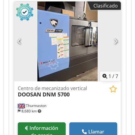
SIEMENS 810 D powerline * Cambiador
Clasificado
automático de herramientas de 20 posiciones *
Sistema de refrigeración * Transportador de
virutas Recorrido en el eje X: 1035 mm Recorrido
en el eje Y: 560 mm Recorrido en el eje Z: 510
mm Superficie de la mesa: 1200 x 560 mm Carga
máxima de la mesa: 1000 kg Conexión de
herramienta: SK 40 Velocidades del husillo: de
20 a 8000 rpm (ajustable de forma continua)
Avances: longitudinal/transversal/vertical: 20000
mm/min Avance rápido: 25 m/min Motor de
accionamiento del husillo: 13 kW Dimensiones
1
/
7
de la máquina: 2,6 x 2,6 x 2,7 m Peso de la
máquina: aproximadamente 4,1 t
Centro de mecanizado vertical
DOOSAN
DNM 5700
Thurmaston
8,680 km
Información
Llamar