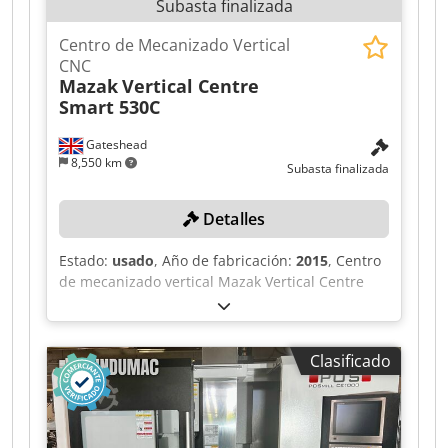
Subasta finalizada
Centro de Mecanizado Vertical
CNC
Mazak
Vertical Centre
Smart 530C
Gateshead
8,550 km
Subasta finalizada
Detalles
Estado:
usado
, Año de fabricación:
2015
, Centro
de mecanizado vertical Mazak Vertical Centre
Smart 530C CNC, con control Mazatrol Matrix 2.
N.º de serie: 264426 (2015), tamaño de la mesa:
1300 mm x 550 mm, velocidad máxima del
Clasificado
husillo: 12 000 rpm, cambiador automático de
herramientas (ATC) tipo tambor para 30
herramientas, equipado con diversos soportes
para herramientas y sonda Renishaw, cono del