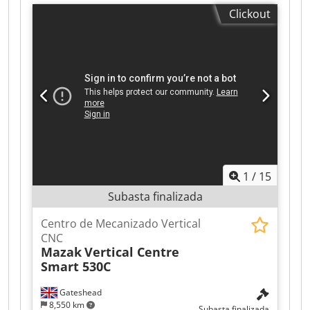
610 mm
, recorrido del eje Z:
610 mm
, máquina
Clickout
perfecta, prácticamente sin usar husillo ISO 40 a
10.000 RPM, completo con su correspondiente
refrigerador preparación para refrigeración a
través del husillo almacén de herramientas de
tipo aleatorio con 30 posiciones volante remoto
transportador de virutas CNC con programación
ISO (tipo Fanuc), además de la opción SELCA
para importar programas específicos CAD
integrado en la máquina posibilidad de importar
archivos DXW disco duro Csdpfx Aeznvqrsk Hoha
USB interfaz de red ETHERNET manual completo
1
/
15
programación conversacional con macros
gráficas (tipo FAGOR)
Subasta finalizada
Centro de Mecanizado Vertical
CNC
Mazak
Vertical Centre
Smart 530C
Gateshead
8,550 km
Subasta finalizada