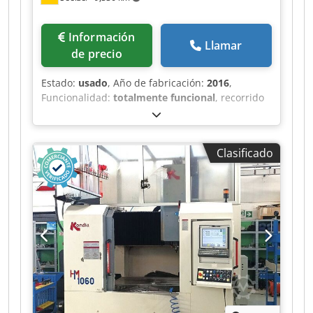
Información
Llamar
de precio
Estado:
usado
, Año de fabricación:
2016
,
Funcionalidad:
totalmente funcional
, recorrido
eje X:
1,100 mm
, recorrido del eje Y:
600 mm
,
recorrido del eje Z:
600 mm
, fabricante de
controles:
Heidenhain
, modelo de controlador:
Clasificado
iTNC 530
, peso total:
7,000 kg
, velocidad del
cabezal (máx.):
15,000 rpm
, horas de
funcionamiento del husillo:
3,680 h
,
Equipamiento:
ajuste continuo de la velocidad
de rotación, cinta transportadora de virutas,
documentación / manual
, MTcut V110, unidad
número 15 Año de fabricación: 2016 Control
numérico Heidenhain iTNC 530 Cambio
automático de herramientas de 60 posiciones,
con cono SK40 Transportador de virutas Horas
totales de funcionamiento: 22580 Csdpfx