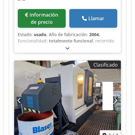
Información
Llamar
de precio
Estado:
usado
, Año de fabricación:
2004
,
Funcionalidad:
totalmente funcional
, recorrido
eje X:
1,100 mm
, recorrido del eje Y:
550 mm
,
recorrido del eje Z:
650 mm
, número de ranuras
del almacén de herramientas:
32
, Equipamiento:
Clasificado
cinta transportadora de virutas
, Año 2004
Cedpfxszq Du Ro Ak Hoha Control CNC FANUC 21
Mesa 1350 x 635 mm Recorrido en X: 1100 mm
Recorrido en Y: 550 mm Recorrido en Z: 650 mm
Cono ISO40, 10000 rpm Brazo de cambio
automático 32 posiciones Dimensiones totales:
3250 x 3136 x 2760 mm Peso de la máquina:
8000 kg Alta presión a través del husillo Sistema
de evacuación de virutas mediante cinta
transportadora