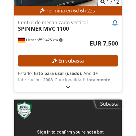
1
/
12
especificaciones de la máquina. Csdpfx Ajzpzq
Hok Hsha
Termina en
6
d
6
h
20
s
Centro de mecanizado vertical
SPINNER
MVC 1100
Hessen
9,425 km
EUR 7,500
En subasta
Estado:
listo para usar (usado)
, Año de
fabricación:
2008
, Funcionalidad:
totalmente
funcional
, número de máquina/vehículo:
AB1119
, recorrido eje X:
1,100 mm
, recorrido del
eje Y:
510 mm
, recorrido del eje Z:
510 mm
,
Subasta
peso de la pieza (máx.):
1,000 kg
, velocidad del
cabezal (máx.):
8,000 rpm
, número de ranuras
del almacén de herramientas:
24
, Sin precio
mínimo: ¡garantizamos la venta al precio más
alto! DETALLES TÉCNICOS Recorrido del eje X: