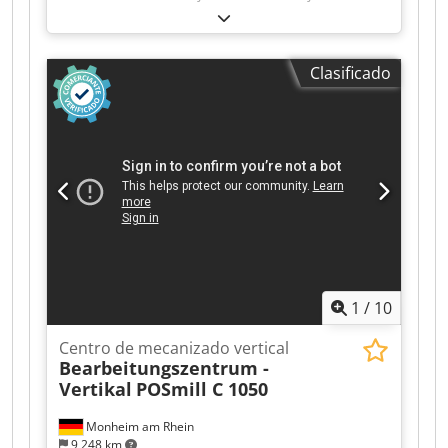
tipo de maquinaria industrial. Lukas van Rossum
mm; Eje Z: 600 mm Velocidad de avance: Ejes X-
Y-Z: 7000 mm/min Chodpfx Akezrwzmj Hoa
Avance rápido: Ejes X-Y: 15 m/min Avance
Clasificado
rápido: Eje Z: 15 m/min Cono de herramienta:
SK40 Torreta de herramientas: 24 posiciones
Velocidad de husillo principal: máx. 8000 rpm
Potencia del husillo principal: 9 kW Control:
SIEMENS 810D Powerline Año de fabricación:
2006 Opcional: 4 y 5 ejes Peso de la máquina:
aprox. 7500 kg
1
/
10
Centro de mecanizado vertical
Bearbeitungszentrum -
Vertikal
POSmill C 1050
Monheim am Rhein
9,248 km