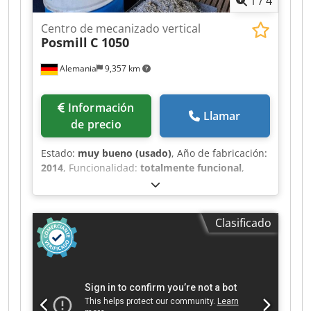
1
/
4
Centro de mecanizado vertical
Posmill
C 1050
Alemania
9,357 km
Información
Llamar
de precio
Estado:
muy bueno (usado)
, Año de fabricación:
2014
, Funcionalidad:
totalmente funcional
,
Posmill C 1050, Año de fabricación: 2014,
Control: Heidenhain iTNC 530, Cjdszqzgdopfx Ak
Hjha Recorridos X/Y/Z: 1050/530/630 mm,
Clasificado
Dimensiones de la mesa: 1150 x 560 mm,
Cambiador con 30 posiciones, Cono de
herramienta: SK 40, Presión del refrigerante: 20
bar, Sistema de filtración de cinta,
Transportador de virutas, La máquina cuenta
con un total de 600 horas de uso del husillo.