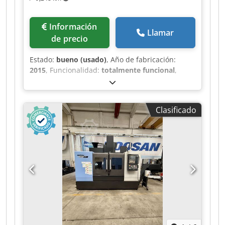
Información
Llamar
de precio
Estado:
bueno (usado)
, Año de fabricación:
2015
, Funcionalidad:
totalmente funcional
,
Detalles técnicos Recorrido en el eje X: 1050 mm
Recorrido en el eje Y: 530 mm Recorrido en el eje
Z: 630 mm Control: Heidenhain TNC 620
Clasificado
Superficie de la mesa: 1150 x 560 mm
Portaherramientas: SK 40 Velocidades de husillo:
10000 RPM Rango de avance: mm/min Avance
rápido: 24 m/min Motor del husillo: kW Consumo
total de energía: 25 kVA Peso de la máquina,
aprox.: 7,8 t Chsdpfx Akjzrukfe Hja Espacio
requerido, aprox.: 4,3 x 2,4 x 2,9 m Información
adicional Horas de funcionamiento (a fecha del
10.07.2026): - Control encendido: 20811 h -
Máquina encendida: 13353 h - Ejecución del
programa: 7412 h - Husillo: 5184 h