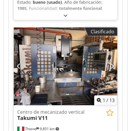
Estado:
bueno (usado)
, Año de fabricación:
1985
, Funcionalidad:
totalmente funcional
,
altura total:
2,480 mm
, longitud total:
2,300 mm
,
ancho total:
2,400 mm
, peso total:
4,750 kg
,
velocidad del cabezal (máx.):
6,000 rpm
, La venta
Clasificado
se realiza desde la ubicación de Bremen.
Fabricante: Mazak con transportador de virutas y
accesorios Tipo: VQC-15/40 Año de fabricación:
1985 Datos técnicos: Recorridos en el eje X: 560
mm Recorridos en el eje Y: 410 mm Recorridos
en el eje Z: 380 mm Control: Mazatrol CAM M-2
Longitud de la mesa: 900 mm Ancho de la mesa:
410 mm Peso máximo de la pieza de trabajo: 300
kg Cambiador de herramientas: 30 Cono del
husillo: CAT 40 Velocidad máxima del husillo:
6000 rpm Potencia del motor del husillo: 7,5 kW
1
/
13
Largo x Ancho x Alto: 2300,0 x 2400,0 x 2480,0
Chedpfxezq Hwno Ak Hea Peso: 4750 kg
Centro de mecanizado vertical
Takumi
V11
Thiene
9,851 km