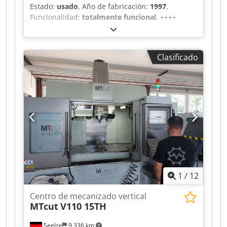
Estado:
usado
, Año de fabricación:
1997
,
Funcionalidad:
totalmente funcional
, ++++
OFERTA ESPECIAL: 3.500 € ++++ Chsdpjzpwkcjfx
Ak Hsa Wemas VZ 1000, Año de fabricación:
1997, Control: Heidenhain TNC 407, Recorrido
Clasificado
X/Y/Z: 1016/610/660 mm, 4 ejes, Cambio de
herramientas: 20 posiciones, Cono: SK 40,
Velocidad del husillo: hasta 6.000 RPM, Tamaño
de la mesa: 1300 x 600 mm, Sistema de
refrigeración, Refrigeración de alta presión IKZ:
fuera de servicio, Horas de funcionamiento:
43.000
1
/
12
Centro de mecanizado vertical
MTcut
V110 15TH
Seelze
9,336 km