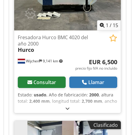
1
/
15
Fresadora Hurco BMC 4020 del
año 2000
Hurco
EUR 6,500
Wijchen
9,141 km
precio fijo IVA no incluído
Consultar
Llamar
Estado:
usado
, Año de fabricación:
2000
, altura
total:
2,400 mm
, longitud total:
2,700 mm
, ancho
total:
2,350 mm
, Color: Blanco Peso en vacío:
5000 kg CNC Tipo digital: UNIMAX Número de
ejes: 3 Recorrido en X: 1020 mm Recorrido en Y:
Clasificado
510 mm Recorrido en Z: 610 mm Velocidad
mínima del husillo: 80 rpm Velocidad máxima