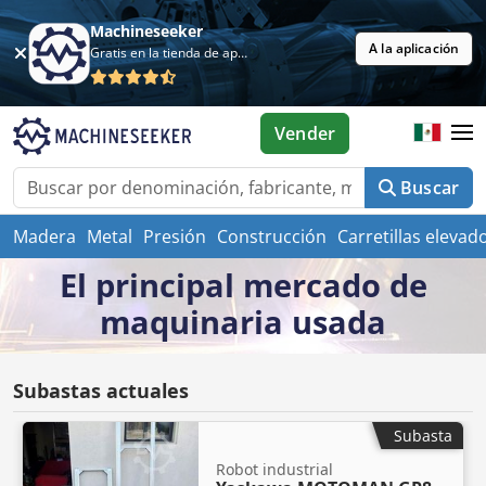
Machineseeker
A la aplicación
Gratis en la tienda de aplicaciones
Vender
Buscar
Madera
Metal
Presión
Construcción
Carretillas elevad
El principal mercado de
maquinaria usada
Subastas actuales
Subasta
Robot industrial