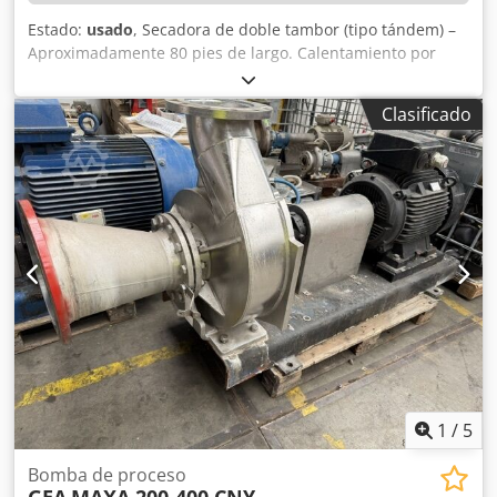
Estado:
usado
, Secadora de doble tambor (tipo tándem) –
Aproximadamente 80 pies de largo. Calentamiento por
vapor. Panel de control PLC. Dcedpfxszl Ux Ao Adpok
Clasificado
1
/
5
Bomba de proceso