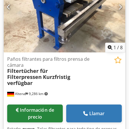
1
/
8
Paños filtrantes para filtros prensa de
cámara
Filtertücher für
Filterpressen
Kurzfristig
verfügbar
Altena
9,286 km
Información de
Llamar
precio
Estado:
nuevo
, Telas filtrantes para todo tipo de prensas