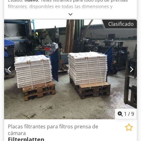
filtrantes, disponibles en todas las dimensiones y
calidades, plazos de entrega reducidos. No dude en
consultarnos. Nuestra ubicación es en 58762 Altena.
Clasificado
Dodpfx Asg Azmmedpjck
1
/
9
Placas filtrantes para filtros prensa de
cámara
Filterplatten