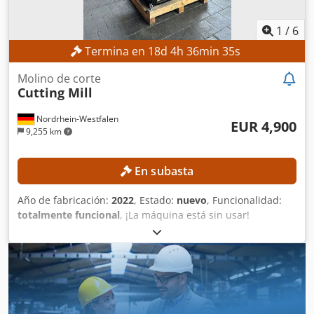
1
/
6
Termina en
18
d
4
h
36
min
33
s
Molino de corte
Cutting Mill
Nordrhein-Westfalen
EUR 4,900
9,255 km
En subasta
Año de fabricación:
2022
, Estado:
nuevo
, Funcionalidad:
totalmente funcional
, ¡La máquina está sin usar!
DETALLES TÉCNICOS Rotor: Rotor abierto Molinillo: 650 mm
× 550 mm DETALLES DE LA MÁQUINA Ámbito de aplicación:
Molienda de, por ejemplo, terrones EQUIPAMIENTO
Sistema de control Las piezas de repuesto se pueden
suministrar con un cargo adicional. Dcedpszr Hzisfx Adpsk