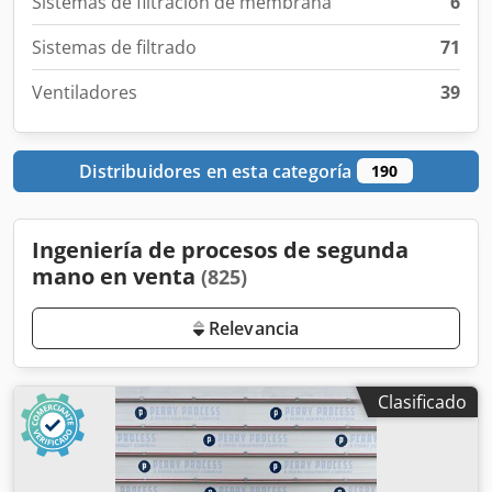
Sistemas de filtración de membrana
6
Sistemas de filtrado
71
Ventiladores
39
Distribuidores en esta categoría
190
Ingeniería de procesos de segunda
mano en venta
(825)
Relevancia
Clasificado