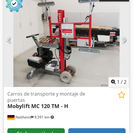
apoyo facilitan el desplazamiento en posición horizontal.
Cuatro ruedas giratorias garantizan un transporte seguro
dentro de la instalación. Datos técnicos: Altura de apoyo: •
en posición vertical, aproximadamente 340-120 mm • en
posición horizontal, aproximadamente 1200-890 mm
Tamaño máximo de la placa: 5200 x 2100 mm Capacidad
de carga: 250 kg Ubicación: Bad Wimpfen Dcjdpfsv T Ilvex
Adpjk
1
/
2
Carros de transporte y montaje de
puertas
Mobylift
MC 120 TM - H
Nattheim
9,591 km