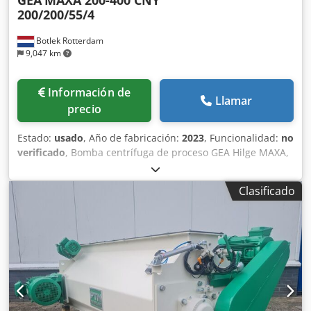
GEA
MAXA 200-400 CNY
200/200/55/4
Botlek Rotterdam
9,047 km
Información de
Llamar
precio
Estado:
usado
, Año de fabricación:
2023
, Funcionalidad:
no
verificado
, Bomba centrífuga de proceso GEA Hilge MAXA,
fabricada en acero inoxidable, en excelentes condiciones.
Especificaciones: Fabricante: GEA Hilge Modelo: MAXA 200-
Clasificado
400 CNY 200/200/55/4 Año de fabricación: 05/2023 Caudal:
280 m³/h Altura manométrica: 20 m Potencia del motor: 55
kW Motor eléctrico Siemens IE3 Velocidad: 1450 rpm
Carcasa de la bomba de acero inoxidable Unidad
completa, lista para conectar, con motor, acoplamiento y
base Dsdpezrm I Nsfx Adpsck Apta para las industrias
alimentaria, de bebidas, láctea, farmacéutica y química La
bomba se vende tal cual, en el lugar donde se encuentra,