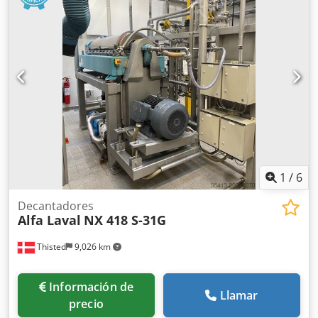
1
/
6
Decantadores
Alfa Laval
NX 418 S-31G
Thisted
9,026 km
Información de
Llamar
precio