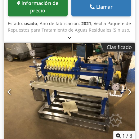
Información de
Llamar
precio
Estado:
usado
, Año de fabricación:
2021
, Veolia Paquete de
Repuestos para Tratamiento de Aguas Residuales (Sin uso,
2021) 2 x Centrífuga Alfa Laval Aldec 45 (decantador)
Proceso Descripción de la aplicación: IW - aguas residuales
Clasificado
Descripción del proceso: MUE, deshidratación de lodos
biológicos Densidad máxima de torta húmeda compacta:
1,3 kg/dm³ a un máximo de 4200 rpm Tazón Velocidad
máxima de rotación: 4200 rpm Dcsdpfxjzb N Hhj Adpek
Diámetro del tazón: 360 mm Unidad DNF - depósito
superior - PPM 200CE - A Unidad DNF - depósito superior -
PPM 200CE - B 4 x filtros para eliminación de Mn 3 x skids
de ósmosis inversa (RO) 3 x unidades de dosificación de
carbón activado en polvo (PAC) - Rittal JB 2 x unidades DNF
- unidad de bombeo Poseipump 3 x sopladores ES145/5P-
RVP300-spec 6 x filtros frontales para eliminación de Mn 2
x unidades DNF - tubería de recirculación La lista detallada
de repuestos puede consultarse previa solicitud. Las
imágenes son representativas y no corresponden a los
1
/
8