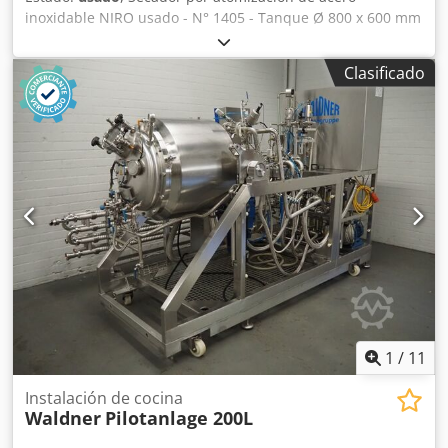
inoxidable NIRO usado - N° 1405 - Tanque Ø 800 x 600 mm
- Altura del cono 650 mm - Calefacción eléctrica 9 kW -
Ventilador 0,75 kW Dcsdpfx Adezcwnvspok
Clasificado
1
/
11
Instalación de cocina
Waldner
Pilotanlage 200L