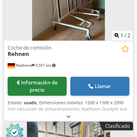
1
/
2
Coche de comisión
Rehnen
Nattheim
9,591 km
Información de
Llamar
precio
Estado:
usado
, Dimensiones móviles: 1200 x 1500 x 2000
mm Ubicación de almacenamiento: Nattheim Dcedpfx Aov
T Ikxjdpek
Clasificado