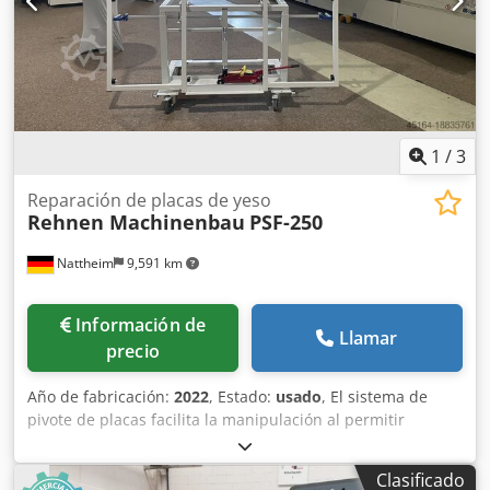
1
/
3
Reparación de placas de yeso
Rehnen Machinenbau
PSF-250
Nattheim
9,591 km
Información de
Llamar
precio
Año de fabricación:
2022
, Estado:
usado
, El sistema de
pivote de placas facilita la manipulación al permitir
cambiar la posición de las placas de vertical a horizontal.
El marco de soporte es ajustable en altura mediante un
Clasificado
sistema hidráulico y, además, puede girar. Los rodillos de