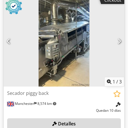
Clickout
Hepfx Adpsk
1
/
3
Secador piggy back
Manchester
8,574 km
Quedan 10 días
Detalles