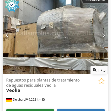
oscilantes con brida de 10", CL150 5 unidades, ASTM A105
condiciones limpias Construcción totalmente de acero
/ A216-WCB/WCC MESC 7710200161 Dcjdpfx Adszn Rc
inoxidable, excelente estado mecánico Placas de
Aspok 2 unidades, ASTM A182-F316 / A351-CF8M MESC
identificación originales DOW/DDS y números de serie
7713030161 8 válvulas de retención oscilantes soldadas a
intactos Incluye bombas, tubos y otros accesorios.
tope de 6", CL900 SCH 40S ASTM B564 UNS N06625 Inconel
Djdpfskyu Avjx Adpjck Se ofrecen 5 unidades idénticas.
625 MESC SPI-NLMF01588-1426 4 válvulas de retención de
doble placa, de tipo con pestañas, de 10", CL150 ASTM
A216-WCB/WCC MESC 7767263161 1 válvula de retención
de doble placa, de tipo con pestañas, de 16", CL150 ASTM
A216-WCB/WCC MESC 7767110191 1 válvula de retención
de doble placa con doble brida, de 24", CL150 ASTM A351-
CF8M MESC 7768140231
1
/
3
Repuestos para plantas de tratamiento
de aguas residuales Veolia
Veolia
Duisburg
9,222 km