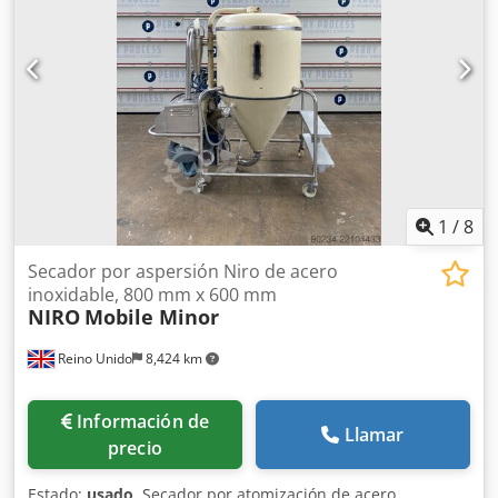
1
/
8
Secador por aspersión Niro de acero
inoxidable, 800 mm x 600 mm
NIRO
Mobile Minor
Reino Unido
8,424 km
Información de
Llamar
precio
Estado:
usado
, Secador por atomización de acero