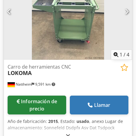
1
/
4
Carro de herramientas CNC
LOKOMA
Nattheim
9,591 km
Información de
Llamar
precio
Año de fabricación:
2015
, Estado:
usado
, anexo Lugar de
almacenamiento: Sonnefeld Dsdpfx Asv Dat Tsdpock