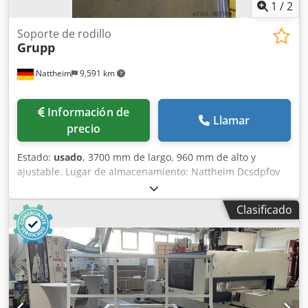
1
/
2
Soporte de rodillo
Grupp
Nattheim
9,591 km
Información de
Llamar
precio
Estado:
usado
, 3700 mm de largo, 960 mm de alto y
ajustable. Lugar de almacenamiento: Nattheim Dcsdpfov
Dauqex Adpsk
Clasificado