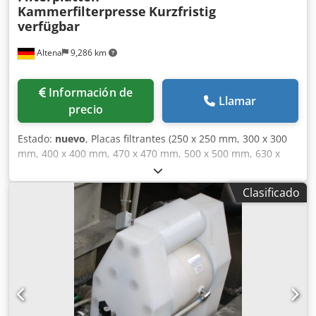
Kammerfilterpresse
Kurzfristig
verfügbar
Altena
9,286 km
Información de
Llamar
precio
Estado:
nuevo
, Placas filtrantes (250 x 250 mm, 300 x 300
mm, 400 x 400 mm, 470 x 470 mm, 500 x 500 mm, 630 x
630 mm, 760 x 760 mm, 800 x 800 mm, 1000 x 1000 mm,
1200 x 1200 mm, 1200 x 1600 mm, 1500 x 1500 mm) para
Clasificado
todas las prensas filtrantes, en todos los tamaños y
calidades; plazos de entrega cortos. Consulte nuestras
ofertas. Nuestra ubicación es 58762 Altena. Dcjdpfjikl Uiox
Adpsk