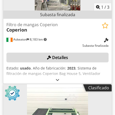
1
/
3
Subasta finalizada
Filtro de mangas Coperion
Coperion
Askeaton
8,183 km
Subasta finalizada
Detalles
Estado:
usado
, Año de fabricación:
2023
, Sistema de
filtración de mangas Coperion Bag House 5, Ventilador
Barkerbille, intercambiador de calor, receptor de filtro
neumático AE Autel SFNBB184F01, ventilador extractor con
Clasificado
filtro de mangas. Dcodszl Uaaopfx Adpok Las ventas están
sujetas a la aprobación del vendedor. Se notificará a los
licitadores ganadores en un plazo de 2 días hábiles.