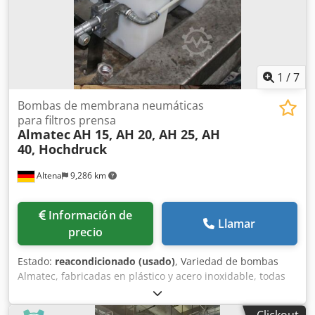
1
/
7
Bombas de membrana neumáticas
para filtros prensa
Almatec
AH 15, AH 20, AH 25, AH
40, Hochdruck
Altena
9,286 km
Información de
Llamar
precio
Estado:
reacondicionado (usado)
, Variedad de bombas
Almatec, fabricadas en plástico y acero inoxidable, todas
las medidas de la serie AH, completamente revisadas y
disponibles en un plazo de entrega corto. Dcedefcy A