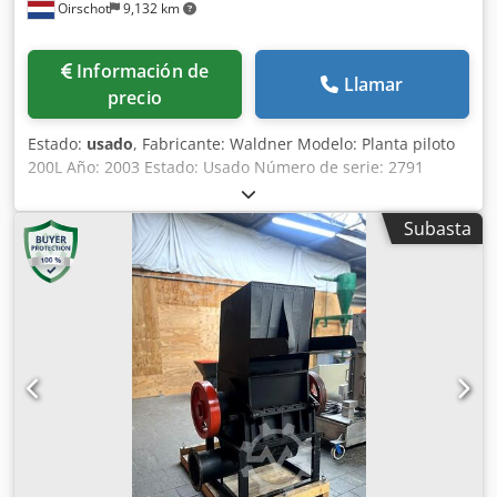
Oirschot
9,132 km
Información de
Llamar
precio
Estado:
usado
, Fabricante: Waldner Modelo: Planta piloto
200L Año: 2003 Estado: Usado Número de serie: 2791
Dcedpfx Adozruu Rspsk Número de inventario: 3420
Capacidad: 200 litros Velocidad de mezcla: máx. 25 RPM
Subasta
Presión: -1 – máx. 4 bares Bomba de vacío: SIHI LEMB91 AZ
Temperatura: máx. 150 °C Calentamiento: vapor, doble
pared y serpentín de calefacción Aire comprimido: 6 – 10
bares Potencia: 3 x 400 V, 50 Hz, 4 kW Dimensiones: 2900 x
1300 x 2300 mm Peso: 1200 kg Equipo de cocción
horizontal para cocción a presión, con sistema de vacío y
sistema CIP.