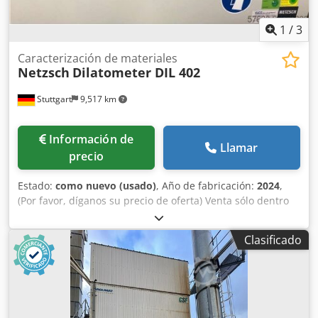
1
/
3
Caracterización de materiales
Netzsch
Dilatometer DIL 402
Stuttgart
9,517 km
Información de
Llamar
precio
Estado:
como nuevo (usado)
, Año de fabricación:
2024
,
(Por favor, díganos su precio de oferta) Venta sólo dentro
de Europa, incl. Turquía Precio sin embalaje; condición de
entrega: FCA (ubicación de la máquina) ===== Datos
Clasificado
técnicos ver folleto. Dedpfszipu Tjx An Ijck Quedan
excluidos todos los derechos de garantía. Por la exactitud
de los datos técnicos y año de construcción, por la
integridad de los accesorios y herramientas, y del
cumplimiento de todos los requisitos de seguridad y