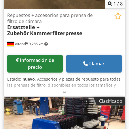
1
/
8
Repuestos + accesorios para prensa de
filtro de cámara
Ersatzteile +
Zubehör
Kammerfilterpresse
Altena
9,286 km
Información de
Llamar
precio
Estado:
nuevo
, Accesorios y piezas de repuesto para todas
las prensas de filtro, disponibles en todos los tamaños y
calidades, plazos de entrega cortos. Consulte nuestras
ofertas. Dcsdpfsikl Ufex An Isk Nuestra ubicación es 58762
Clasificado
Altena.