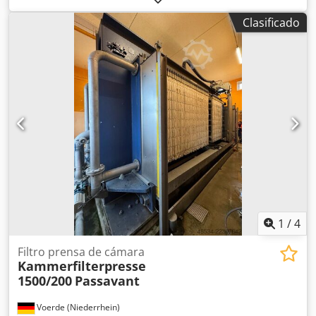
aplicación: Deshidratación de lodos Formato de placas de
Clasificado
filtro: 1500x2000 Número de placas: aproximadamente 58
Placas de filtro: PP Telas de filtro: disponibles
opcionalmente, adaptadas al medio Superficie de
filtración: aproximadamente 286 m2 Dedjzk E S Rspfx An
Ieck Volumen de la prensa: aproximadamente 4660 dm3
Presión de filtración: aproximadamente 15 bar Peso total:
32.900 kg Aplicación: Tratamiento de lodos, instalación de
deshidratación. Las prensas de filtro son filtros de presión
de funcionamiento discontinuo utilizados para la
separación sólido-líquido de suspensiones. Compra o
alquiler: Alquiler o compra. Posibilidad de inspeccionar las
instalaciones en nuestras instalaciones, previa
coordinación.
1
/
4
Filtro prensa de cámara
Kammerfilterpresse
1500/200
Passavant
Voerde (Niederrhein)