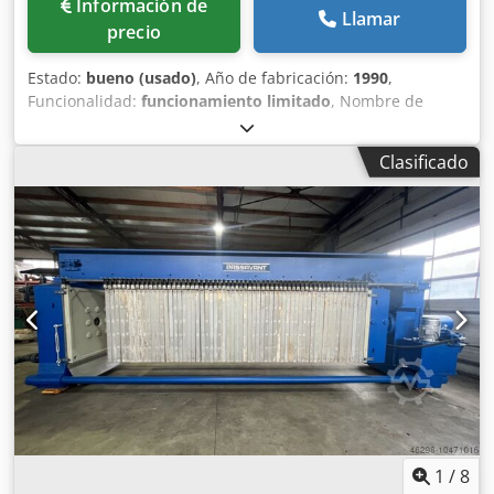
Información de
Llamar
precio
Estado:
bueno (usado)
, Año de fabricación:
1990
,
Funcionalidad:
funcionamiento limitado
, Nombre de
maquina: Filtro prensa Dcsdpfx Aneq Tab As Ijk Fabricante:
Passavant Tipo: AX 1200 Año de fabricación: 1990 Tipo de
Clasificado
construcción: Prensa de viga puente Presión del filtro: 15
bar Contenido del filtro: Aproximadamente 1800 litros
(ampliable a 2500 litros) Salida: Cerrado Área de filtrado:
Aproximadamente 127 m2 (ampliable a 175 m2) Tamaño
Placas: 1200 x 1200 mm Número placas: 51 (ampliable a
70) Material de placas: Polipropileno Transporte placa:
Automático Espesor de torta: 30 mm Fuerza de cierre: 360
bar Dimensiones: Largo 8000 x ancho 1900 / 2500 x alto
2300 + 600 mm Documentación técnica: Si Observaciones:
A mediados de febrero 2024 estará disponible Accesorios:
Un sistema hidráulico, una barrera luz de seguridad, una
bomba de alta presión. Condición: Usado Precio: Bajo
demanda
1
/
8