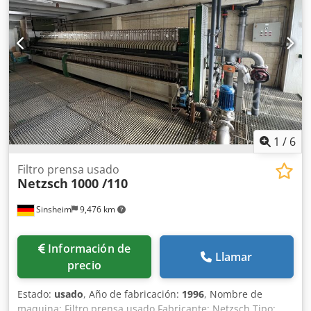
Transporte placa: Automático Sistema lavado telas: Si
Dcedpfx Anew Aw Rlo Isk Espesor de torta: 30 posibles
Dimensiones: Largo 6700 x ancho 1800 (2400) x alto 2250 +
500 mm Peso en vacío: Aproximadamente 14000 kg
Documentación técnica: Si Observaciones: Sin placas pero
con 66 carros para colgar las placas filtrantes Accesorios:
Una barrera de luz, un sistema de lavado de tela filtrante
Condición: Usado Precio: Bajo demanda
1
/
6
Filtro prensa usado
Netzsch
1000 /110
Sinsheim
9,476 km
Información de
Llamar
precio
Estado:
usado
, Año de fabricación:
1996
, Nombre de
maquina: Filtro prensa usado Fabricante: Netzsch Tipo: