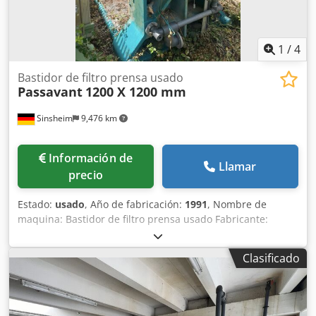
Condición: Usado Precio: A solicitud
1
/
4
Bastidor de filtro prensa usado
Passavant
1200 X 1200 mm
Sinsheim
9,476 km
Información de
Llamar
precio
Estado:
usado
, Año de fabricación:
1991
, Nombre de
maquina: Bastidor de filtro prensa usado Fabricante:
Passavant Tipo: 1200 x 1200 mm Año de fabricación: 1991
Tipo de construcción: Prensa de viga puente Presión del
Clasificado
filtro: 15 bar Contenido del filtro: Posible aprox. 2200 litros
m2 Salida: Cerrado Área de filtrado: Posible aprox. 160 m2
Tamaño Placas: Para 1200 x 1200 mm Número placas: Sin
placas pero caben 66 con un grosor de torta de 30mm.