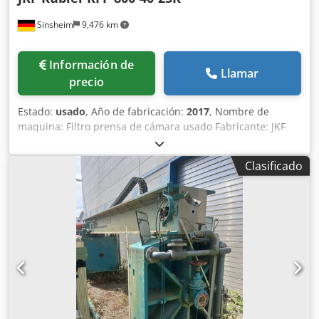
Sinsheim
9,476 km
Información de
Llamar
precio
Estado:
usado
, Año de fabricación:
2017
, Nombre de
maquina: Filtro prensa de cámara usado Fabricante: JKF
Kübler Tipo: KFP 800-40-25K-OA-AU/LG-2 Año de
fabricación: 2017 Tipo de construcción: Prensa de vigas
Clasificado
laterales Contenido del filtro: 470 Litros Salida: Abierto
Área de filtrado: 41,7 m2 Tamaño Placas: 800 x 800 mm
Dsdpfx Anex Swp Hs Ijck Número placas: 41 Material de
placas: Polipropileno Transporte placa: Automático
Espesor de torta: 25 mm Fuerza de cierre: 360 bar
Dimensiones: Largo 4303 x ancho 1700 x alto 2110 mm
Peso en vacío: 4830 kg Documentación técnica: Si
Observaciones: Se utilizó en galvanoplastia. Accesorios: Un
armario de distribución, un armario de control, un sistema
hidráulico, una bomba de pistón, bandeja de goteo.