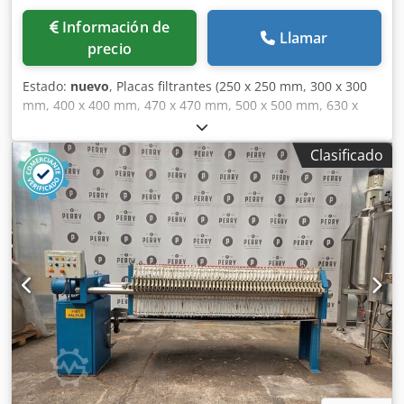
Información de
Llamar
precio
Estado:
nuevo
, Placas filtrantes (250 x 250 mm, 300 x 300
mm, 400 x 400 mm, 470 x 470 mm, 500 x 500 mm, 630 x
630 mm, 760 x 760 mm, 800 x 800 mm, 1000 x 1000 mm,
1200 x 1200 mm, 1200 x 1600 mm, 1500 x 1500 mm) para
Clasificado
todas las prensas filtrantes, en todos los tamaños y
calidades; plazos de entrega cortos. Consulte nuestras
ofertas. Nuestra ubicación es 58762 Altena. Dsdeikl Uijpfx
An Iock