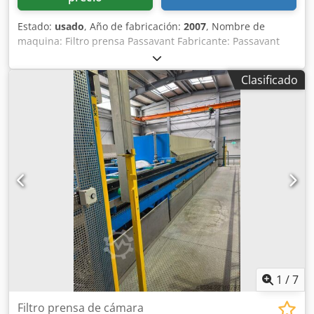
Estado:
usado
, Año de fabricación:
2007
, Nombre de
maquina: Filtro prensa Passavant Fabricante: Passavant
Geiger Tipo: AXM 1500x2000 Año de fabricación: 2007
Tamaño Placas: 1500 x 2000 mm Número placas: 58
Clasificado
Contenido del filtro: 4800 Litros Área de filtrado: 275 m2
Espesor de torta: 30 Salida: Cerrada Transporte placa:
Automático Material de placas: Polipropileno Tipo de
construcción: Prensa de viga puente Sistema lavado telas:
Si Dimensiones: Largo 9400 x ancho 2450 x alto 4300 mm
Peso en vacío: 36 T. Dcjdpfx Ajzlgyxjn Iok Documentación
técnica: Si Accesorios: Un armario de control, un sistema
hidráulico, una barrera fotoeléctrica, un sistema de lavado
de tela filtrante, una bomba de alta presión, una bomba
de tornillo excéntrica. Condición: Usado-bueno Precio: A
solicitud
1
/
7
Filtro prensa de cámara