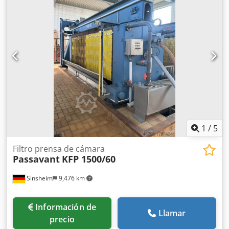
(ampliable a 152 m2) Dcsdpformmp Iox An Iek Tamaño
Placas: 1000 x 1000 mm Número placas: 60 (ampliable a
90) Material de placas: Polipropileno Transporte placa:
Automático Sistema lavado telas: No Espesor de torta: 25
mm Fuerza de cierre: 350 bar Dimensiones: Largo 7900 x
ancho 1950 x alto 2000 mm Peso en vacío:
aproximadamente 1400 kg Documentación técnica: Si
Accesorios: Bandejas de goteo, 25 placas de repuesto,
armario de control, sistema hidráulico, barrera de luz.
Condición: Usado Precio: Bajo demanda
1
/
5
Filtro prensa de cámara
Passavant
KFP 1500/60
Sinsheim
9,476 km
Información de
Llamar
precio