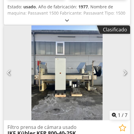
Estado:
usado
, Año de fabricación:
1977
, Nombre de
maquina: Passavant 1500 Fabricante: Passavant Tipo: 1500
Año de fabricación: 1977 Tipo de construcción: Prensa de
viga puente Presión del filtro: 15 bar Contenido del filtro:
Clasificado
3.000 Litros Salida: Cerrado Área de filtrado: 215 m2
Tamaño Placas: 1500 x1500 mm Número placas: 60
Material de placas: Polipropileno Transporte placa:
Automático Filtertücher: No Sistema lavado telas: Si Largo
paquete placas: 4.400 mm Dcodpfx Asvakngen Iok Espesor
de torta: 30 mm Fuerza de cierre: Aproximadamente 400
bar Dimensiones: Largo 8.300 x ancho 1.950 (2.400) x alto
2.930 (700) mm Accesorios: Un sistema hidráulico, una
barrera de luz, un sistema de lavado de tela filtrante.
Condición: Usado Precio: Bajo demanda
1
/
7
Filtro prensa de cámara usado
JKF Kübler
KFP 800-40-25K