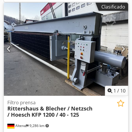
Incluye: panel de control local (no se incluye el cuadro
Clasificado
eléctrico) Especificaciones: Tamaño de la placa: 630 x 630
Número de placas: 49 Descarga: A cielo abierto Orificios: 1
Tipo de placa: Empotrada Cierre: Hidráulico
1
/
10
Filtro prensa
Rittershaus & Blecher / Netzsch
/ Hoesch
KFP 1200 / 40 - 125
Altena
9,286 km