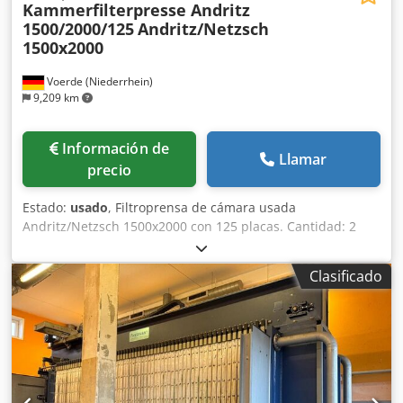
Kammerfilterpresse Andritz
1500/2000/125
Andritz/Netzsch
1500x2000
Voerde (Niederrhein)
9,209 km
Información de
Llamar
precio
Estado:
usado
, Filtroprensa de cámara usada
Andritz/Netzsch 1500x2000 con 125 placas. Cantidad: 2
unidades disponibles. Dimensiones de la prensa:
Longitud: 13455 mm x Ancho: 3125 mm x Altura: 4635 mm.
Clasificado
Peso en vacío: 51600 kg. Dcedpfjzlb D Sox An Ijk Superficie
de filtración: 459 m². Superficie de filtración después de la
ampliación: 559 m². Volumen de la prensa: 4989 l. Volumen
de la prensa después de la ampliación: 6080 l. Grosor del
pastel de filtración: 25 mm.