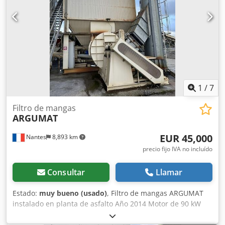
protección medioambiental especificados en la normativa
de prevención de accidentes. Prohibida la venta a
particulares. Venta sólo dentro de Europa, incl. Turquía
Precio sin embalaje; Condición de entrega: FCA (ubicación
de la máquina) ===== Datos técnicos en el folleto adjunto.
Texto en alemán. Sin ningún tipo de garantía, incluyendo
la integridad de las herramientas y accesorios, así como
las normas ambientales y de seguridad. No ventas
privadas.
1
/
7
Filtro de mangas
ARGUMAT
EUR 45,000
Nantes
8,893 km
precio fijo IVA no incluído
Consultar
Llamar
Estado:
muy bueno (usado)
, Filtro de mangas ARGUMAT
instalado en planta de asfalto Año 2014 Motor de 90 kW
Desmontaje no incluido Djdpfxeywct Ij An Iock