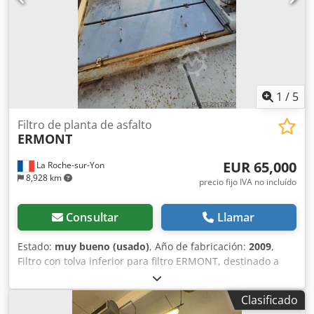
1
/
5
Filtro de planta de asfalto
ERMONT
EUR 65,000
La Roche-sur-Yon
8,928 km
precio fijo IVA no incluído
Consultar
Llamar
Estado:
muy bueno (usado)
, Año de fabricación:
2009
,
Filtro con tolva inferior para filtro ERMONT, destinado a
plantas de producción de mezclas asfálticas. Dcodpfx
Anszf Nbfs Isk Año: 2009.
Clasificado