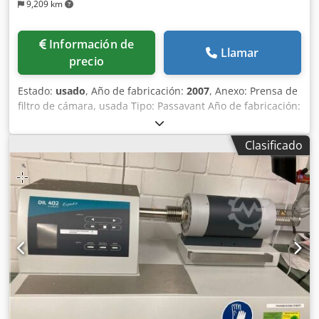
9,209 km
Información de
Llamar
precio
Estado:
usado
, Año de fabricación:
2007
, Anexo: Prensa de
filtro de cámara, usada Tipo: Passavant Año de fabricación:
2007 Área de aplicación: Deshidratación de lodos Formato
de placas de filtro: 1500x2000 Número de placas:
Clasificado
aproximadamente 58 Placas de filtro: PP Telas de filtro:
disponibles opcionalmente, adaptadas al medio Superficie
de filtración: aproximadamente 286 m2 Volumen de la
prensa: aproximadamente 4660 dm3 Presión de filtración:
aproximadamente 15 bar Peso total: 32.900 kg Aplicación:
Tratamiento de lodos, planta de deshidratación. Las
prensas de filtro son filtros de presión de funcionamiento
discontinuo que se utilizan para la separación sólido-
líquido de suspensiones. Dcsdpfx Aozk E H Ijn Iek Compra
o alquiler: Alquiler o compra. La inspección de los equipos
se puede organizar en nuestras instalaciones.