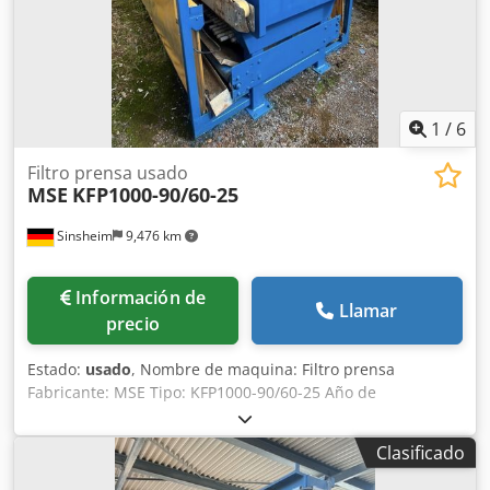
Revisado por taller en 2023 Accesorios: Un armario de
control y un sistema hidráulico Condición: Usado-bueno
Precio: Bajo demanda
1
/
6
Filtro prensa usado
MSE
KFP1000-90/60-25
Sinsheim
9,476 km
Información de
Llamar
precio
Estado:
usado
, Nombre de maquina: Filtro prensa
Fabricante: MSE Tipo: KFP1000-90/60-25 Año de
fabricación: 2010 Tipo de construcción: Prensa de vigas
laterales Presión del filtro: 15 bar Contenido del filtro:
Clasificado
Aproximadamente 1177 litros (ampliable a 1766 litros)
Salida: Abierto Área de filtrado: Aproximadamente 101 m2