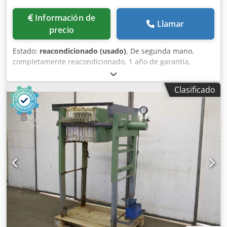
Información de
Llamar
precio
Estado:
reacondicionado (usado)
, De segunda mano,
completamente reacondicionado, 1 año de garantía,
formato de placa de 1200 x 1200 mm, capacidad de 40 a
125 placas, salida abierta o cerrada, grosor de la torta de
Clasificado
20, 25 o 30 mm, presión máxima de 15 bar, volumen de
1200 a 4500 litros, superficie del filtro de 85 a 350 m²,
dimensiones de 7000 a 13.500 x 1800 x 2400 mm, peso de
10.000 a 28.000 kg, transporte automático de placas,
sistema hidráulico con motor, con o sin telas filtrantes.
Dedpfjfbbqhox An Isck