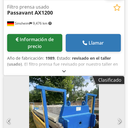
Filtro prensa usado
Passavant
AX1200
Sinsheim
9,476 km
Información de
Llamar
precio
Año de fabricación:
1989
, Estado:
revisado en el taller
(usado)
, El filtro prensa fue revisado por nuestro taller en
2023. Nombre de maquina: Filtro prensa de cámara
Fabricante: Passavant Tipo: AX1200 Año de fabricación:
Clasificado
1989 / 2023 Tipo de construcción: Prensa de viga puente
Presión del filtro: 15 bar Dcodpfsl Uvxksx An Iok Contenido
del filtro: Aprox. 2200 litros Salida: Cerrado Área de
filtrado: Aprox. 155 m2 Tamaño Placas: 1200 x 1200 mm
Número placas: 62 Material de placas: Polipropileno
Transporte placa: Automático Largo paquete placas: Aprox.
4200 mm Espesor de torta: 30 mm Dimensiones: Largo
7600 x ancho 1600 x alto 2250 mm Observaciones: