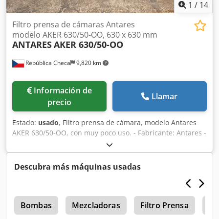
1
/
14
Filtro prensa de cámaras Antares
modelo AKER 630/50-OO, 630 x 630 mm
ANTARES
AKER 630/50-OO
República Checa
9,820 km
Información de
Llamar
precio
Estado:
usado
, Filtro prensa de cámara, modelo Antares
AKER 630/50-OO, con muy poco uso. - Fabricante: Antares -
Modelo: AKER 630/50-OO - Tipo de filtro prensa: De cámara
- Dimensiones de las placas filtrantes: 630 x 630 mm -
Número y material de las placas: (49) placas de cámara de
Descubra más máquinas usadas
polipropileno y (2) placas de extremo - Número de
cámaras: 50 - Cierre de la filtro prensa: Electrohidráulico -
modelo SHA-45 de Hydraulik Vrchlabí, motor eléctrico de
s
1,5 kW Dsdpozbua Hofx An Iock - Extracción de las placas
Bombas
Mezcladoras
Filtro Prensa
Ne
filtrantes: Manual - Descarga del filtrado: A cielo abierto -