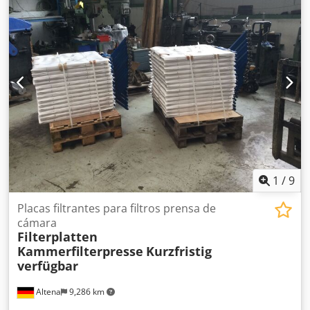
1
/
9
Placas filtrantes para filtros prensa de
cámara
Filterplatten
Kammerfilterpresse
Kurzfristig
verfügbar
Altena
9,286 km