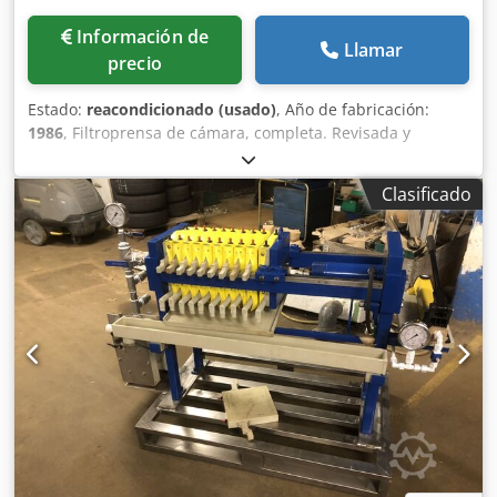
Información de
Llamar
precio
Estado:
reacondicionado (usado)
, Año de fabricación:
1986
, Filtroprensa de cámara, completa. Revisada y
reacondicionada, con revestimiento de acero inoxidable,
82 placas filtrantes de PP (apto para uso alimentario), 30
Clasificado
mm de espesor del pastel filtrado, capacidad de la prensa
de aproximadamente 1100 litros, superficie de filtración de
96 m², nuevas telas filtrantes instaladas, presión máxima
de alimentación de 15 bar, salida cerrada a través de 2
orificios diagonales en las esquinas, transporte automático
de placas y, opcionalmente, sistema de lavado de telas
filtrantes de acero inoxidable con bomba de alta presión
de 100 bar, con base para elevar la altura (acero
inoxidable), armario de control. Djdpfxen Dw Nkj An Ijck