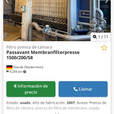
1
/
11
Filtro prensa de cámara
Passavant
Membranfilterpresse
1500/200/58
Voerde (Niederrhein)
9,209 km
Información de
Llamar
precio
Estado:
usado
, Año de fabricación:
2007
, Anexo: Prensa de
filtro de cámara, prensa de filtro de membrana, usada.
Tipo: Passavant Año de fabricación: 2007 Área de