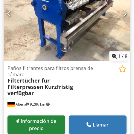
1
/
8
Paños filtrantes para filtros prensa de
cámara
Filtertücher für
Filterpressen
Kurzfristig
verfügbar
Altena
9,286 km
Información de
Llamar
precio