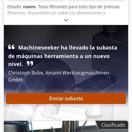
Estado:
nuevo
, Telas filtrantes para todo tipo de prensas
filtrantes, disponibles en todas las dimensiones y
calidades, plazos de entrega reducidos. No dude en
consultarnos. Nuestra ubicación es en 58762 Altena.
Dodpfx Anog Azmmj Ijck
Machineseeker ha llevado la subasta
de máquinas herramienta a un nuevo
nivel.
Christoph Bobe, Amann Werkzeugmaschinen
GmbH
Enviar subasta
Clasificado