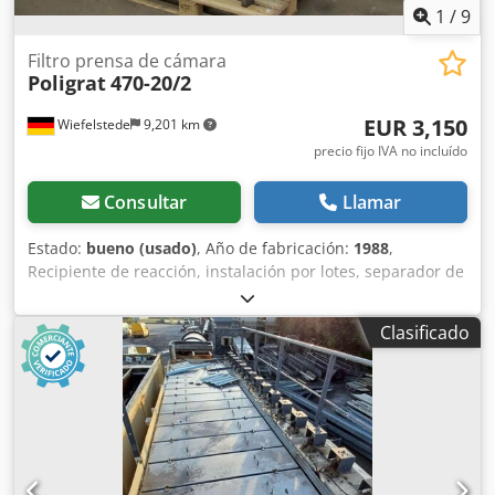
1
/
9
Filtro prensa de cámara
Poligrat
470-20/2
EUR 3,150
Wiefelstede
9,201 km
precio fijo IVA no incluído
Consultar
Llamar
Estado:
bueno (usado)
, Año de fabricación:
1988
,
Recipiente de reacción, instalación por lotes, separador de
sólidos, cuba de lavado, estación de lavado para pintura,
tratamiento de agua, limpieza de herramientas y agua,
Clasificado
prensa de filtros, prensa de filtros de cámara -Fabricante:
Poligrat, prensa de filtros de cámara tipo 470-20/2 -
Modelo: 11 placas -Cilindro hidráulico: carrera: 115 mm -
Dimensiones: 1315/920/A1720 mm Dcodpfx Anshvfzne Iek -
Peso: 580 kg