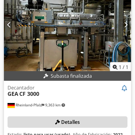
agua, con capacidades de hasta 30 m³/h, según el modelo.
Construcción robusta: Fabricado con materiales
duraderos, como acero inoxidable 304 para las piezas en
contacto con el producto, lo que garantiza una larga vida
útil y resistencia a la corrosión. Dcedpfx Abewnx Ngspsk
Sistemas de control avanzados: Equipado con paneles de
control PLC con interfaces intuitivas para una operación y
supervisión precisas.
1
/
1
Subasta finalizada
Decantador
GEA
CF 3000
Rheinland-Pfalz
9,363 km
Detalles
Estado:
listo para usar (usado)
, Año de fabricación:
2022
,