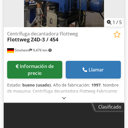
1
/
5
Centrífuga decantadora Flottweg
Flottweg
Z4D-3 / 454
Sinsheim
9,476 km
Información de
Llamar
precio
Estado:
bueno (usado)
, Año de fabricación:
1997
, Nombre
de maquina: Centrífuga decantadora Flottweg Fabricante:
Flottweg Tipo: Z4D-3 / 454 Año de fabricación: 1997
Dsdpozp D U Ujfx Abpock Densidad sedimentos
Clasificado
permitidos: 1,5 kg/dm3 Velocidad max. tambor: 4000 rpm
Diámetro interno: 420 / 226 mm Material: Acero inoxidable
Temperatura máxima: 100 C° Peso en vacío: aprox. 3000 kg
Documentación técnica: Si Accesorios: Un armario de