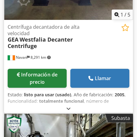
1
/
5
Centrífuga decantadora de alta
velocidad
GEA
Westfalia Decanter
Centrifuge
Navan
8,291 km
Información de
Llamar
precio
Estado:
listo para usar (usado)
, Año de fabricación:
2005
,
Funcionalidad:
totalmente funcional
, número de
máquina/vehículo:
0509
, 🔧 Características principales
Operación continua: Diseñado para un procesamiento
Subasta
ininterrumpido, garantizando una separación eficiente de
sólidos y líquidos. Alta eficiencia de separación: Capaz de
lograr una separación significativa de sólidos, aceite y