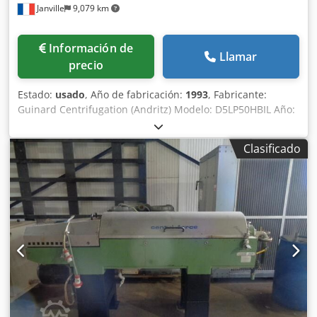
Janville
9,079 km
Información de
Llamar
precio
Estado:
usado
, Año de fabricación:
1993
, Fabricante:
Guinard Centrifugation (Andritz) Modelo: D5LP50HBIL Año:
1993 Tipo: Decantador / separador centrífugo Uso anterior:
lodos Velocidad nominal: 2.700 rpm – Máxima: 3.200 rpm
Clasificado
Diámetro nominal: 520 mm Potencia: 45 kW Sistema de
extracción/bombeo de descarga Informe de inspección de
12.000 h: disponible (29/01/2021) Dedpfjx R A A Aex Abpeck