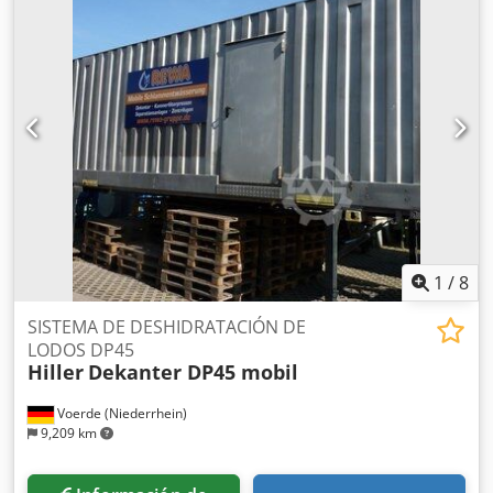
de sedimentos: 1,3 kg/dm3
1
/
8
SISTEMA DE DESHIDRATACIÓN DE
LODOS DP45
Hiller
Dekanter DP45 mobil
Voerde (Niederrhein)
9,209 km