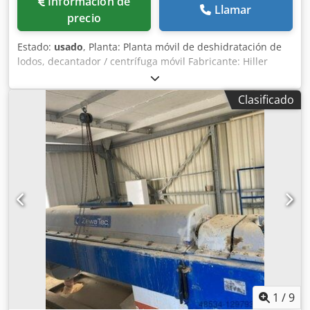
Información de
Llamar
precio
Estado:
usado
, Planta: Planta móvil de deshidratación de
lodos, decantador / centrífuga móvil Fabricante: Hiller
Dsdpfx Aeppddyobpsck Modelo: Solid bowl screw
centrifuge Tipo: DP45-422 Número de máquina: H3480 Año
Clasificado
de construcción: 2006 Máximo permitido: Velocidad del
tambor 3800 I/min Diámetro interior: Tambor 450 mm
Material del tambor: H2/St52 Motor eléctrico: sí Otros: Caja
de intercambio de acero con fondo reforzado Accesorios:
bomba de entrada de lodos, bomba de aspiración de
floculante, bomba de salida de floculante Estación de
floculante Sistema de 2 cámaras para polímeros líquidos
con agitador , ajustable Mezclador de paletas de doble eje,
acero galvanizado Masa total : aprox. 3200 kg Compra y
alquiler : posible.
1
/
9