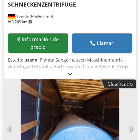
SCHNECKENZENTRIFUGE
Voerde (Niederrhein)
9,209 km
Información de
Llamar
precio
Estado:
usado
, Planta: Sangerhausen Maschinenfabrik,
centrífuga de tornillo Hortz, usada Dcjdpfx Absvz Ic Depjk
Fabricante: Maschinenfabrik Sangerhausen Tipo: SKZSNH-
S450L4 Número de fabricante: 6952 Año de fabricación:
Clasificado
1992 Velocidad: 3000 min1 Potencia del motor: 22 kW
Diámetro interior del tambor: 450 mm Peso vacío: 3000 kg