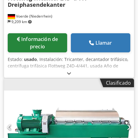
Dreiphasendekanter
Voerde (Niederrhein)
9,209 km
Información de
Llamar
precio
Estado:
usado
, Instalación: Tricanter, decantador trifásico,
centrífuga trifásica Flottweg Z4D-4/441, usada Año de
fabricación: 1998 Diámetro del tambor: aprox. 420 mm
Velocidad máxima: 3500 rpm Densidad del sedimento: 1,8
Clasificado
kg/dm³ Aplicación: Esta potente centrífuga decantadora
trifásica Flottweg está especialmente diseñada para la
separación continua de sólidos y dos fases líquidas. En
comparación con los decantadores estándar, esta unidad
permite una capacidad de proceso significativamente
ampliada, especialmente para medios complejos.
Instalación: Unidad completa sobre skid Equipamiento:
Decantador trifásico Flottweg - unidad de accionamiento
eléctrico - sistema de bombeo - tuberías y válvulas -