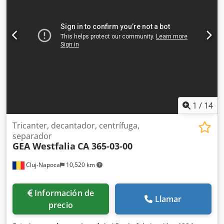
control, un sistema hidráulico Condición: Usado-bueno
Precio: A solicitud
1
/
14
Tricanter, decantador, centrífuga,
separador
GEA Westfalia
CA 365-03-00
Cluj-Napoca
10,520 km
Información de
Llamar
precio