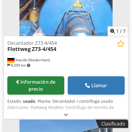
1
/
7
Decantador Z73-4/454
Flottweg
Z73-4/454
Voerde (Niederrhein)
9,209 km
Información de
Llamar
precio
Estado:
usado
, Planta: Decantador / centrífuga usado
Fabricante: Flottweg Modelo: Centrífuga de tornillo de
cuba maciza Dedpfx Aboppa Tcjpsck Tipo: Z73-4/454
Número de máquina: 010.014.04 Año de construcción:
Clasificado
1999 Tambor: velocidad máx. 2800 min-1 Densidad perm.