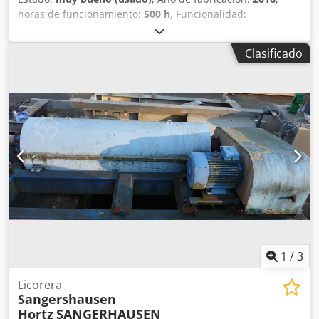
horas de funcionamiento:
500 h
, Funcionalidad:
totalmente funcional
, Instalación: Centrífuga decantadora
como planta móvil completa de deshidratación en
Clasificado
contenedor Estado: Usada / máquina de demostración con
solo 500 horas de funcionamiento Tipo: Flottweg Z3E-4/451
Año de fabricación: 2018 Velocidad máx. del tambor: 5250
rpm Dodpfxey Avtfo Abpock Blindaje estándar: cono de 8°
Diferencial: 1,5-29 min-1 Par: 2750 Nm Sistema: La versátil
Flottweg Z3E-4/451 es una decantadora bifásica de alto
rendimiento diseñada para la separación de sólidos y
líquidos. DISEÑO ROBUSTO apto para la separación de
todo tipo de lodos como estiércol, digestato, lodos
industriales, lodos de depuradora, etc.
1
/
3
Licorera
Sangershausen
Hortz
SANGERHAUSEN