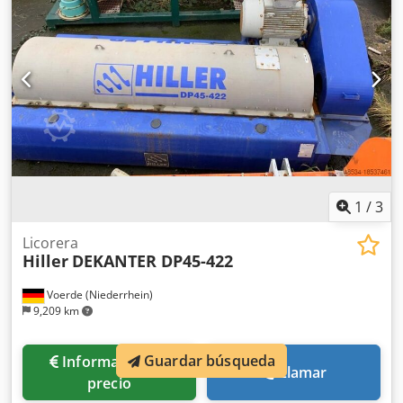
1
/
3
Licorera
Hiller
DEKANTER DP45-422
Voerde (Niederrhein)
9,209 km
Guardar búsqueda
Información de
Llamar
precio