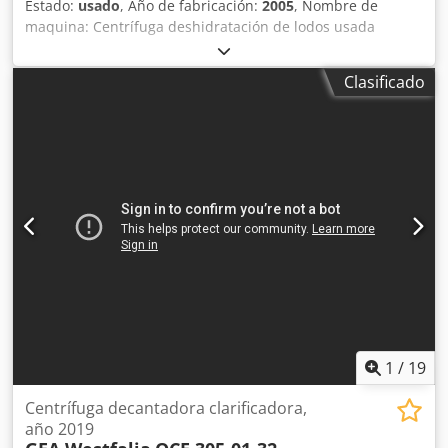
Estado:
usado
, Año de fabricación:
2005
, Nombre de
maquina: Centrífuga deshidratación de lodos usada
Dcjdpsy Edfbsfx Abpjk Fabricante: Huber Tipo: RoD 1500
Año de fabricación: 2005 Motor de accionamiento: 18,5 kW
Clasificado
Capacidad de procesamiento m³/h: 12 Densidad
sedimentos permitidos: 1,2 kg/dm³ Velocidad max. tambor:
4000 rpm Diámetro interno: 365 mm Material: Acero
inoxidable Dimensiones: L 2800 x An 1000 x Al 1100 mm
Peso en vacío: 3000 kg Documentación técnica: Si
Observaciones: Disponibilidad inmediata, Transmisión de
tornillo sin fin: Viscotherm Rododiff 10715, Hydraulics B/C
7.5 -16 Z HP Accesorios: Armario de control y un sistema
hidráulico Condición: Usado Precio: Bajo demanda
1
/
19
Centrífuga decantadora clarificadora,
año 2019