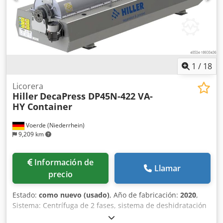
1
/
18
Licorera
Hiller
DecaPress DP45N-422 VA-
HY Container
Voerde (Niederrhein)
9,209 km
Información de
Llamar
precio
Estado:
como nuevo (usado)
, Año de fabricación:
2020
,
Sistema: Centrífuga de 2 fases, sistema de deshidratación
en contenedor de dos pisos Fabricante: Hiller Tipo: