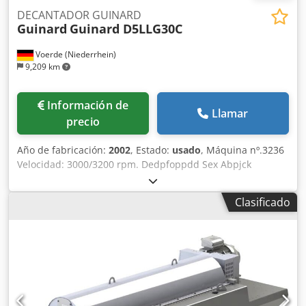
DECANTADOR GUINARD
Guinard
Guinard D5LLG30C
Voerde (Niederrhein)
9,209 km
Información de
Llamar
precio
Año de fabricación:
2002
, Estado:
usado
, Máquina nº.3236
Velocidad: 3000/3200 rpm. Dedpfoppdd Sex Abpjck
Diámetro del tambor: 520 mm
Clasificado