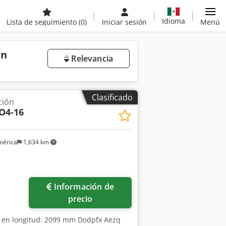
Idioma
Lista de seguimiento
(0)
Iniciar sesión
Menú
en
Relevancia
Clasificado
ción
O4-16
mérica
1,634 km
Pedir más fotos
Información de
precio
 en longitud: 2099 mm Dodpfx Aezq