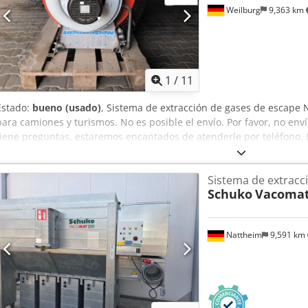
Weilburg
9,363 km
1
/
11
Estado:
bueno (usado)
, Sistema de extracción de gases de escape
para camiones y turismos. No es posible el envío. Por favor, no enví
tiene preguntas, estaremos encantados de atenderle por teléfono. La
con cita previa por teléfono. Djdpfoztkalox Aiaock Sujeto a cambios,
Sistema de extracc
Schuko
Vacomat
Nattheim
9,591 km