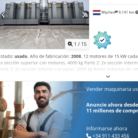
Wijchen
9,141 km
1
/
15
Estado:
usado
, Año de fabricación:
2008
, 12 motores de 15 kW cada
2x sección superior con motores, 4000 kg Parte 2: 2x sección interm
Parte 3: 2x sección inferior con patas, 2000 kg Resto: tuberías de re
desmontaje se realizará el La instalación de aspiración será cargad
2008 - Documentación disponible: No - Marcado CE presente: Sí - C
serie: 8011510B - Capacidad [m³/h]: 80000 - Número de mangas filtran
Vender maquinaria us
[mm]: 2500 Dcodpfx Aiowiwpzoajk - Diámetro del filtro [mm]: 230 - Sup
Ventiladores principales [uds.]: 12 - Potencia del ventilador princip
Anuncie ahora desde
[m/s]: 22 - Sistema de extinción: Sí - Desmontado: Sí - Armario de co
11 millones de comp
limpieza por golpeo: Sí - Instalación de aspiración: Depresión Infor
indicado es más IVA IVA/Imposición sobre la diferencia: IVA deduci
intercambio siempre posibles para todo tipo de equipamiento indus
Informarse ahora
+34 911 433 456