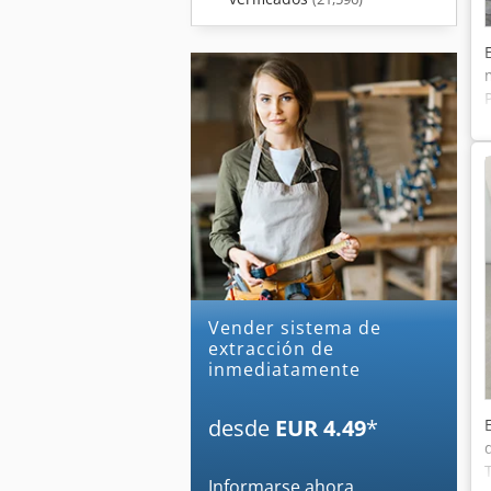
Vender sistema de
extracción de
inmediatamente
desde
EUR 4.49
*
Informarse ahora