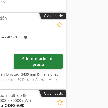
 16
Clasificado
ción
mérica
1,634 km
Pedir más fotos
Información de
precio
 en longitud: 3435 mm Dimensiones
e tomas: 60 Dcjdpfx Aiezq Urysajk
Clasificado
ción Holtrop &
008 > 80000 m³/h
ma
ODFS-690