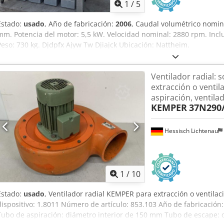
1
/
5
Estado:
usado
, Año de fabricación:
2006
, Caudal volumétrico nomin
mm. Potencia del motor: 5,5 kW. Velocidad nominal: 2880 rpm. Inclu
Peso: 730 kg. Djdpfx Ajyw Tw Djiajck Ubicación: Nattheim.
Ventilador radial: 
extracción o ventil
aspiración, ventila
KEMPER
37N290/
Hessisch Lichtenau
1
/
10
Estado:
usado
, Ventilador radial KEMPER para extracción o ventil
dispositivo: 1.8011 Número de artículo: 853.103 Año de fabricación
Tubo de aspiración: diámetro interior de 150 mm Tubo de escape: 