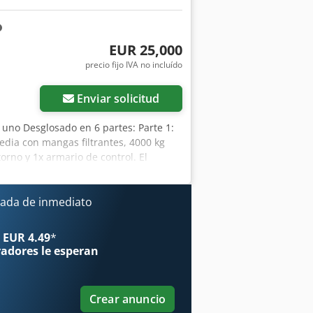
EUR 25,000
precio fijo IVA no incluído
Enviar solicitud
 uno Desglosado en 6 partes: Parte 1:
edia con mangas filtrantes, 4000 kg
torno y 1x armario de control. El
a en el camión. - Año de fabricación:
ertificado CE presente: No - Número de
tes [uds.]: 384 - Longitud del filtro
ada de inmediato
erficie del filtro [m²]: 72 -
al [kW]: 15.0 - Caudal nominal de aire
 EUR 4.49
*
ntrol disponible: Sí - Sistema de
radores
le esperan
mación financiera IVA: El precio
ble para empresarios Entrega e
trial Yorick Diebels
Crear anuncio