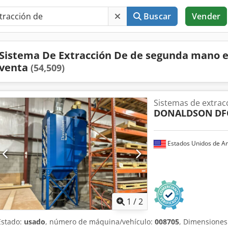
Buscar
Vender
Sistema De Extracción De de segunda mano 
venta
(54,509)
Sistemas de extrac
DONALDSON
DF
Estados Unidos de A
1
/
2
Estado:
usado
, número de máquina/vehículo:
008705
, Dimensiones