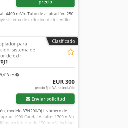
precio
al: 4400 m³/h. Tubo de aspiración: 250
ye sistema de extinción de incendios.
Clasificado
soplador para
ación, sistema de
dor de extr
0J1
9,413 km
EUR 300
precio fijo IVA no incluído
Enviar solicitud
ación, modelo 37N290/0J1 Número de
: aprox. 1990 Caudal de aire: 1700 m³/h
diámetro interior de 150 mm Velocidad