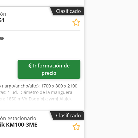
400 voltios, 50 Hz - Carcasa de
muy robusto Dimensiones (largo x
Clasificado
ión
 para la extracción de humos de
61
r unidad.
Información de
precio
 (largo/ancho/alto): 1700 x 800 x 2100
tas: 1 ud. Diámetro de la manguera:
n: 1850 m³/h Dsdpfxjxcyymj Aiajck
stado, disponible de inmediato y
el vendedor. DESCRIPCIÓN: - Separador
Clasificado
ión estacionario
ionamiento - Móvil - Adecuado para la
ik
KM100-3ME
) x 0,8 (profundidad) x 2,1 m (altura)