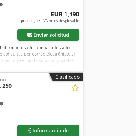
EUR 1,490
precio fijo El IVA no es desglosable
Enviar solicitud
 Nederman usado, apenas utilizado,
e consultas por correo electrónico. Si
 visita y recogida solo son posibles
 venta previa y errores.
Clasificado
ión
 250
Información de