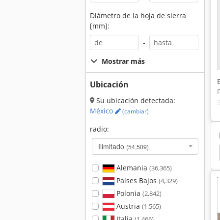
Diámetro de la hoja de sierra
[mm]:
-
Mostrar más
Ubicación
Su ubicación detectada:
México
(cambiar)
radio:
Ilimitado
(54,509)
tema De Escape
Sistema De Purificación De Escape
Alemania
(36,365)
Países Bajos
(4,329)
Polonia
(2,842)
Austria
(1,565)
Italia
(1,466)