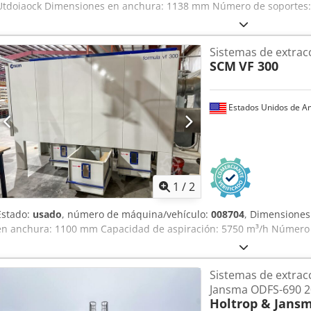
Utdoiaock Dimensiones en anchura: 1138 mm Número de soportes:
Sistemas de extrac
SCM
VF 300
Estados Unidos de A
1
/
2
Estado:
usado
, número de máquina/vehículo:
008704
, Dimensiones
en anchura: 1100 mm Capacidad de aspiración: 5750 m³/h Número d
Sistemas de extrac
Jansma ODFS-690 2
Holtrop & Jans