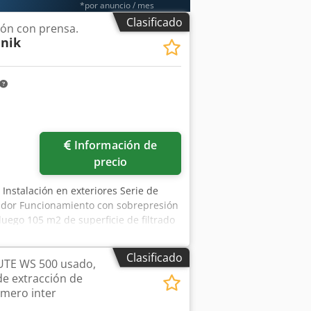
*por anuncio / mes
Clasificado
ión con prensa.
hnik
Información de
precio
 Instalación en exteriores Serie de
itador Funcionamiento con sobrepresión
uego 105 m2 de superficie de filtrado
lador KT 300, 15 kW de potencia 6361
a 7400 m³/h, construido en 1993 1 x
Clasificado
UTE WS 500 usado,
 1996 Total aprox. Caudal volumétrico
de extracción de
r C 3 - 12 . 1225 Motor 3,0 kW
úmero inter
pendiendo del peso específico del
eim