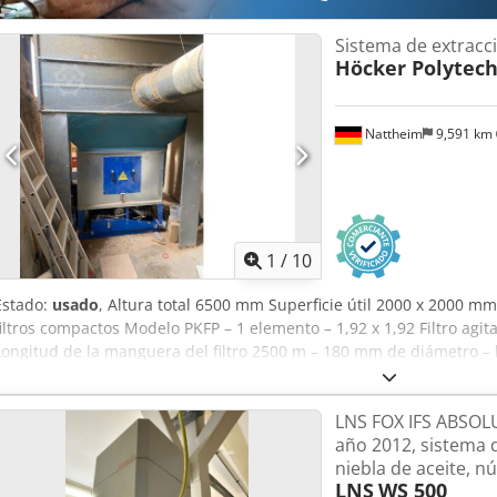
Sistema de extracc
Höcker Polytec
Nattheim
9,591 km
1
/
10
Estado:
usado
, Altura total 6500 mm Superficie útil 2000 x 2000 mm
filtros compactos Modelo PKFP – 1 elemento – 1,92 x 1,92 Filtro ag
Longitud de la manguera del filtro 2500 m – 180 mm de diámetro – l
2 ventiladores de aire bruto – 2 tubos (diámetro 300 mm) 1 x venti
m³/h construido en 1999 1 x ventilador S 25/300, 7,5 kW de potenci
LNS FOX IFS ABSOL
ventilador de transporte 6,1 kW, potencia 57 m³/min, construido en
año 2012, sistema 
de 14.000 m3/h Prensa de briquetas Höcker Polytechnik tipo BrikSta
niebla de aceite, n
Diámetro de briqueta 65 mm Potencia redonda aprox. 40-45 kg/h de
LNS
WS 500
material Dcjdpevviytjfx Aiask Ubicación de almacenamiento: Natth