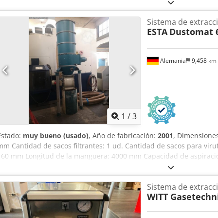
del motor: 2800 rpm Potencia del motor: 0,75 kW Conexión a la red: 
fundición de aluminio - Rodete de fundición de aluminio - Diseño 
Sistema de extracc
ancho x alto): 450 x 420 x 400 mm Peso: 20 kg En buen estado Ideal
ESTA
Dustomat 
soldadura Dcedpfezpbrwex Aiajk Disponibles 2 unidades. Precio po
Alemania
9,458 km
1
/
3
Estado:
muy bueno (usado)
, Año de fabricación:
2001
, Dimensiones
mm Cantidad de sacos filtrantes: 1 ud. Cantidad de sacos para viru
160 mm Longitud de la manguera: 4000 mm Capacidad de aspiració
Potencia del motor: 3 kW Este sistema de extracción está en buen e
puede ser inspeccionado en funcionamiento en las instalaciones d
Sistema de extracc
ciclónico previo con válvula rotativa para descarga durante el func
WITT Gasetechn
extracción de polvos combustibles Dimensiones: Extractor: 1,7 (ancho
Separador previo: 1,1 (ancho) x 1 (profundidad) x 2,8 m (altura)