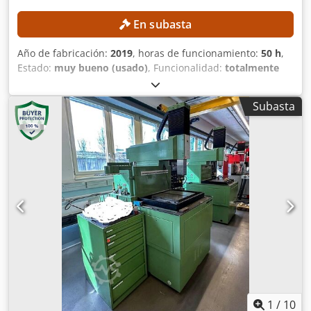
soporte y componentes adicionales típicos:
aproximadamente 300 kg Superficie de instalación neta:
En subasta
0,01 m² Superficie de base del marco de carga: 0,713 m²
Nivel de presión sonora medio a velocidad máxima a 1 m
Año de fabricación:
2019
, horas de funcionamiento:
50 h
,
de la parte frontal de la máquina: 61 dB(A) Accionamiento
Estado:
muy bueno (usado)
, Funcionalidad:
totalmente
Velocidad del travesaño: mín. 0,0005 mm/min hasta máx.
funcional
, Sin precio mínimo: ¡venta garantizada al precio
600 mm/min Velocidad de retorno del travesaño: máx.
más alto! Equipo con solo 50 horas de funcionamiento. ¡El
1.000 mm/min Desviación de la velocidad de
Subasta
precio de compra original era de 280.000 €! Actualmente,
accionamiento establecida: máx. 0,05 % del valor real
el equipo está solo parcialmente operativo, ya que no está
Resolución de la trayectoria del accionamiento: 0,317891
conectado al sistema de refrigeración. DETALLES TÉCNICOS
nm Precisión de repetición del posicionamiento sin
Tipos de componentes: tornillos y pernos M8 y M10
inversión de dirección: ±2,0 µm Control adaptativo Tiempo
Proceso: endurecimiento inductivo automático
de ciclo: 1.000 Hz Entrada de red Conector de conexión a la
Rendimiento: aproximadamente 70–80 piezas/min.
red CEE 7 (Schuko) Conexión a la red: 230 V, 1 fase/N/PE
DETALLES DE LA MÁQUINA Automatización y alimentación
Consumo de energía a plena carga: aproximadamente 2,3
Alimentación: cinta transportadora de almacenamiento
kVA Frecuencia de la red: 50/60 Hz Protección del lado de
Sistema de transporte: transportador vertical Clasificación:
la red del cable de conexión a la red: 16 A Funciones de
clasificador lineal Separación: automática Plato de
seguridad El accionamiento está equipado con un freno de
indexación: de 8 posiciones Nidos por estación: 2 Medio de
retención mecánico. Al apagar, al accionar el paro de
enfriamiento: agua Tanque de agua de enfriamiento:
emergencia o en caso de fallo de corriente, la máquina de
disponible Descarga: cinta transportadora magnética
ensayo de materiales se detiene en la posición actual. Se
Desmagnetización: disponible Filtración del medio de
1
/
10
evita una descarga accidental debido a la energía