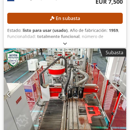
EUR 7,500
En subasta
Estado:
listo para usar (usado)
, Año de fabricación:
1959
,
Funcionalidad:
totalmente funcional
, número de
máquina/vehículo:
80
, altura total:
1,900 mm
, peso total:
2,500 kg
, ancho total:
2,200 mm
, longitud total:
1,500 mm
,
Subasta
potencia:
5 kW (6.80 CV)
, DETALLES TÉCNICOS Potencia: 5
kW DETALLES DE LA MÁQUINA Sistema de control:
Convencional Dimensiones y peso Dimensiones (largo x
ancho x alto): 1.500 x 2.200 x 1.900 mm Peso en vacío:
2.500 kg Número de paquetes de transporte: 3
EQUIPAMIENTO Cjdjzrmvtjpfx Ahisrf Documentación