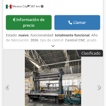
Mexico City
587 km
Información de
Llamar
precio
Estado:
nuevo
, Funcionalidad:
totalmente funcional
, Año
de fabricación:
2026
, tipo de control:
Control CNC
, grado
de automatización:
semiautomático
, tipo de
accionamiento:
eléctrico
, fabricante de controles:
Bodor
,
Clasificado
tipo de láser:
láser de fibra
, fabricante de fuentes láser:
Bodor
, potencia del láser:
12,000 W
, duración de la
garantía:
60 meses
, Equipamiento:
Marcado CE, barrera
fotoeléctrica de seguridad, cambiador de boquillas,
documentación / manual, extracción de humos,
extracción de polvo, parada de emergencia, sistema de
lubricación centralizada, unidad de refrigeración
,
Máquina de corte láser de metales con fibra para
aplicaciones múltiples Equipada con funciones
automáticas de cambio de boquilla y procesamiento con
un solo clic, la serie P satisface todas las necesidades de