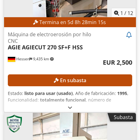
1
/
12
Termina en
5
d
8
h
28
min
12
s
Máquina de electroerosión por hilo
CNC
AGIE
AGIECUT 270 SF+F HSS
Hessen
9,435 km
EUR 2,500
En subasta
Estado:
listo para usar (usado)
, Año de fabricación:
1995
,
Funcionalidad:
totalmente funcional
, número de
máquina/vehículo:
193.006
, recorrido eje X:
350 mm
,
recorrido del eje Y:
250 mm
, recorrido del eje Z:
256 mm
,
Subasta
Diámetro del alambre (máx.):
0.33 mm
, modelo de
controlador:
AGIEVISION / AGIE HSS-Steuerung
, Sin precio
mínimo: ¡venta garantizada al precio más alto!
ESPECIFICACIONES TÉCNICAS Recorrido del eje X: 350 mm