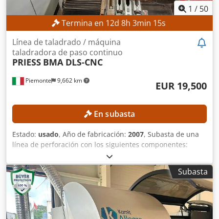
1
/
50
Termina en
12
d
8
h
3
min
12
s
Línea de taladrado / máquina
taladradora de paso continuo
PRIESS
BMA DLS-CNC
Piemonte
9,662 km
EUR 19,500
En subasta
Estado:
usado
, Año de fabricación:
2007
, Subasta de una
línea de perforación con los siguientes componentes:
PRIESS EIN-Igel (sistema de almacenamiento vertical)
PRIESS BAT-DTW-CNC PRIESS BAT-DTW-CNC PRIESS BMA
Subasta
DLS-CNC WANDRES CVT 05/1000 Sistema de transporte de
PRIESS DETALLES TÉCNICOS Sistema de almacenamiento
vertical Ancho máximo de la placa: 500 mm Longitud
máxima de la placa: 1.500 mm Taladradora CNC Tipo de
mecanizado: perforación Área de trabajo, eje X: 2.500 mm