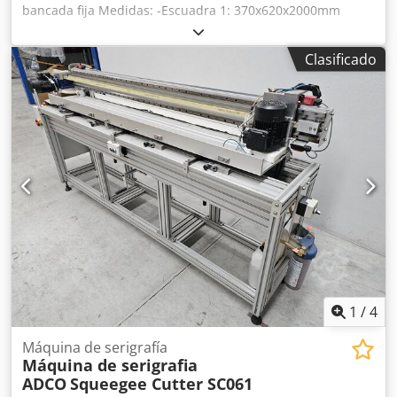
bancada fija Medidas: -Escuadra 1: 370x620x2000mm
Cjdpfx Ahsudvh Isiorf -Escuadra 2: 370x615x2000mm
Clasificado
1
/
4
Máquina de serigrafía
Máquina de serigrafia
ADCO
Squeegee Cutter SC061