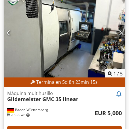
tornillo: 130 mm Rendimiento: 17 000 preformas/h
DETALLES DE LA MÁQUINA Dimensiones: 72 cavidades, 4
etapas EQUIPAMIENTO Sistema de extracción de piezas
Cinta transportadora, capacidad de 1825 unidades/hora
Cedpfx Ahjzmxdlsiorf Robot TPS TRT-M4-72-E Se puede
seleccionar una de las dos opciones para el molde: Opción
1: Molde MHT de 72 cavidades para preformas de 30,8 g,
tipo PCO 1810 o 1881 (tipo "shorty", cuello de 28 mm,
botellas de 1,5 litros) Opción 2: 72 juegos de núcleos para
preformas de 27,8 g, tipo PCO 1810 o 1881 (tipo "shorty",
cuello de 28 mm, botellas de 1,0 litro) Nota: Además de la
máquina, solo se necesita un secador y un sistema de
1
/
5
enfriamiento para iniciar la producción.
Termina en
5
d
8
h
23
min
12
s
Máquina multihusillo
Gildemeister
GMC 35 linear
Baden-Württemberg
EUR 5,000
9,538 km