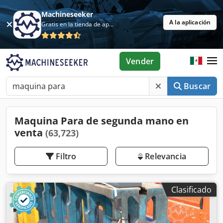
Machineseeker
A la aplicación
Gratis en la tienda de aplicaciones
Vender
Buscar
Maquina Para de segunda mano en
venta
(63,723)
Filtro
Relevancia
Clasificado