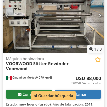
1
/
3
Máquina bobinadora
VOORWOOD
Slitter Rewinder
Voorwood
USD 88,000
Ciudad de México
579 km
EXW VB IVA no incluído
Consultar
Llamar
Guardar búsqueda
Estado:
muy bueno (usado)
, Año de fabricación:
2011
,