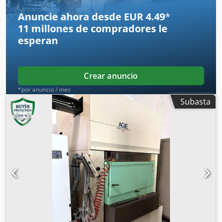
Anuncie ahora desde EUR 4.49
*
11 millones de compradores
le
esperan
Crear anuncio
*por anuncio / mes
Subasta