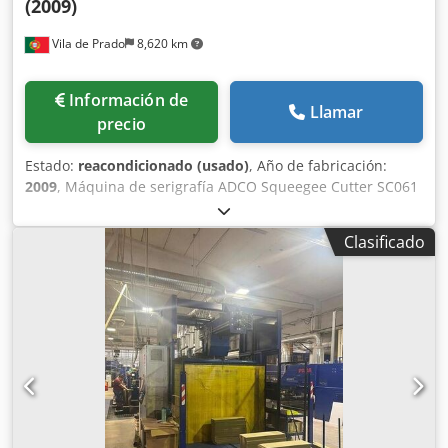
(2009)
Vila de Prado
8,620 km
Información de
Llamar
precio
Estado:
reacondicionado (usado)
, Año de fabricación:
2009
, Máquina de serigrafía ADCO Squeegee Cutter SC061
(2009). Cjdpfx Ahexk T Hpeisrf Sartech es una empresa
especializada en soluciones para serigrafía,
Clasificado
automatización y robótica, y en la fabricación de túneles
UV (electrónicos) o de aire caliente.