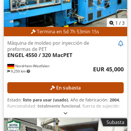
1
/
3
Termina en
5
d
7
h
53
min
12
s
Máquina de moldeo por inyección de
preformas de PET
ENGEL
4550 / 320 MacPET
Nordrhein-Westfalen
EUR 45,000
9,250 km
En subasta
Estado:
listo para usar (usado)
, Año de fabricación:
2004
,
Funcionalidad:
totalmente funcional
, fuerza de sujeción:
3,188 kN
, peso de inyección:
6,935 g
, diámetro del
transportador de tornillo:
130 mm
, capacidad de
Subasta
producción:
17,000 unidad/h
, DETALLES TÉCNICOS Fuerza
de cierre: 320 t Peso de inyección: 6935 g Diámetro del