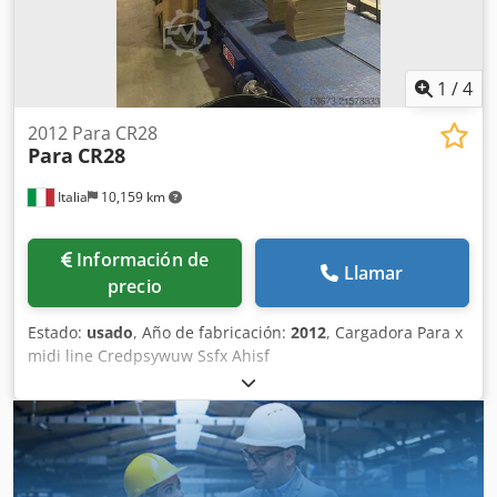
1
/
4
2012 Para CR28
Para
CR28
Italia
10,159 km
Información de
Llamar
precio
Estado:
usado
, Año de fabricación:
2012
, Cargadora Para x
midi line Credpsywuw Ssfx Ahisf