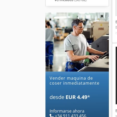
Vender maquina de
coser inmediatamente
desde
EUR 4.49
*
Informarse ahora
+34 911 433 456