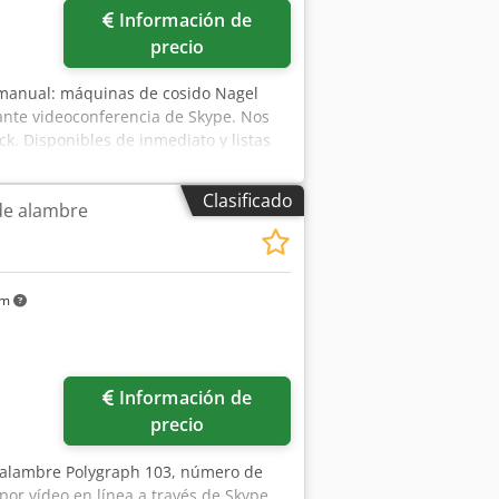
Información de
precio
manual: máquinas de cosido Nagel
ante videoconferencia de Skype. Nos
k. Disponibles de inmediato y listas
/Nuremberg; posibilidad de probarlas.
Clasificado
de alambre
km
Información de
precio
 alambre Polygraph 103, número de
por vídeo en línea a través de Skype.