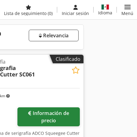
Idioma
Lista de seguimiento
(0)
Iniciar sesión
Menú
a
Relevancia
Clasificado
fía
grafia
Cutter SC061
 km
Información de
precio
na de serigrafía ADCO Squeegee Cutter