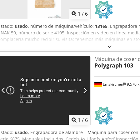
1
/
6
Estado:
usado
, número de máquina/vehículo:
13165
, Engrapadora 
ENAK 50, número de serie 4105. Inspección en vídeo en línea medi
complacería mucho recibir su visita; tenemos más máquinas en stoc
para su inspección. Crsdpfx Absh Axpaofsf En stock en Emskirchen
Máquina de coser 
Polygraph
103
Emskirchen
9,570 
1
/
6
Estado:
usado
, Engrapadora de alambre – Máquina para coser con
serie 6875. Manuales incluidos. Cedeh Ax Ufopfx Abforf Inspección 