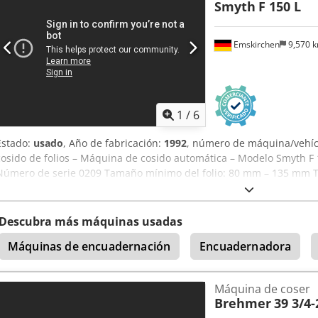
Smyth
F 150 L
Emskirchen
9,570 
1
/
6
Estado:
usado
, Año de fabricación:
1992
, número de máquina/vehí
cosido de folios – Máquina de cosido automática – Modelo Smyth F
Número de serie 0209 Tamaño mínimo del folio: 80 mm – 135 mm 
340 mm Número de puntos: 13 Velocidad mecánica: hasta 150 ciclo
vídeo por Skype Nos complacería mucho recibir su visita; tenemos
inmediato; se puede inspeccionar. Crsdpfx Aboh Axawsfof En stoc
Descubra más máquinas usadas
probar.
Máquinas de encuadernación
Encuadernadora
Máquina de coser
Brehmer
39 3/4-