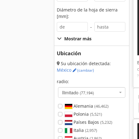
Diámetro de la hoja de sierra
[mm]:
-
Mostrar más
Ubicación
Su ubicación detectada:
México
(cambiar)
radio:
Ilimitado
(77,194)
Alemania
(46,462)
r Máquinas De Coser
Yamato Máquinas De Coser
Polonia
(5,521)
Países Bajos
(5,232)
Italia
(2,957)
Austria
(2,862)