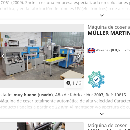
SC061 (2009). Sartech es una empresa especializada en soluciones p
robótica, y en la fabricación de túneles UV (electrónicos) o de aire 
Máquina de coser 
MÜLLER MARTIN
Wakefield
8,611 k
1
/
3
Estado:
muy bueno (usado)
, Año de fabricación:
2007
, Ref: 10815 
Máquina de coser totalmente automática de alta velocidad Caracter
producto Papeles a partir de 22 g/m Alimentador y/o apertura de c
Formación de bucles patentada con aire comprimido Cambio rápido
Equipada con: Abertura de aspiración 4 + 4 para productos con o s
Máquina de coser
Sistema de escaneado óptico Piezas adicionales para el procesamie