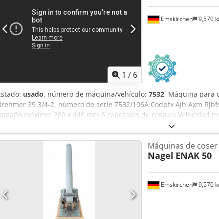
Emskirchen
9,570 
1
/
6
Estado:
usado
, número de máquina/vehículo:
7532
, Máquina para c
Brehmer 39 3/4-2, número de serie 7532/106A Codpfx Ajh Axm Rjb
tamaño máximo: 280 x 440 mm 6 cabezales de costura Velocidad m
en vídeo en línea mediante Skype Nos complacería mucho su visit
Disponible inmediatamente; se puede inspeccionar. En stock en 
Máquinas de coser
probar.
Nagel
ENAK 50
Emskirchen
9,570 