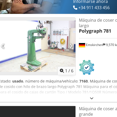
Informarse ahora
+34 911 433 456
Máquina de coser 
largo
Polygraph
781
Emskirchen
9,570 
1
/
6
Estado:
usado
, número de máquina/vehículo:
7160
, Máquina de cos
de cosido con hilo de brazo largo Polygraph 781 Máquina para el c
para el cosido de cajas de cartón Tipo / Modelo 781/1Q50R Número 
Longitud del brazo: 55 cm Pedal Inspección en línea por videoconfe
complacería mucho su visita; tenemos más máquinas en stock. Dis
Máquina de coser 
inspeccionar. En stock en Emskirchen / Núremberg; se puede proba
grande