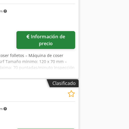
km
Información de
precio
oser folletos – Máquina de coser
fsrf Tamaño mínimo: 120 x 70 mm –
áxima: 70 puntadas/minuto Inspección
a; tenemos más máquinas en stock.
Emskirchen/Núremberg; se puede
Clasificado
km