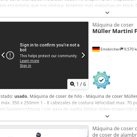
Nos encantaría que nos visitara; tenemos más máquinas en stock.
inspeccionar. En stock en Emskirchen/Núremberg; se puede probar
Máquina de coser
Müller Martini
F
Emskirchen
9,570 
1
/
6
Estado:
usado
, Máquina de coser de hilo - Máquina de coser Müll
- máx. 350 x 250mm 1 - 8 cabezales de costura Velocidad max. 70
mit Gazeeinrichtung / con gasa de vuelta Online-Video-Inspección
de recibir su visita - más máquinas en Stock Disponible de inmedia
Emskirchen / Nuremberg - Se puede probar
Máquina de coser 
de coser de alambre