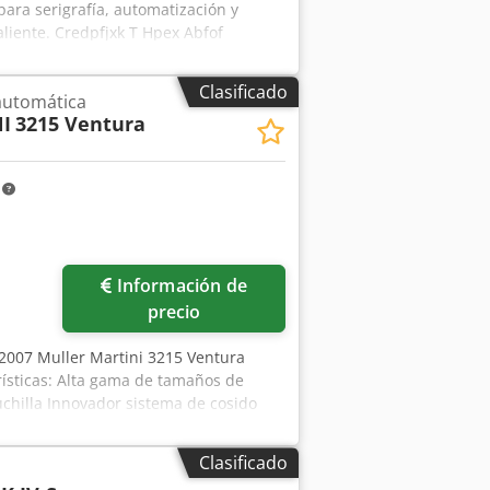
ara serigrafía, automatización y
caliente. Credpfjxk T Hpex Abfof
Clasificado
automática
I
3215 Ventura
m
Información de
precio
. 2007 Muller Martini 3215 Ventura
ísticas: Alta gama de tamaños de
uchilla Innovador sistema de cosido
 entre diferentes tipos de puntadas
in sobreplegado Crsdpfx Abst Sybcefof
Clasificado
nto de impresión fina Entrega del