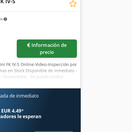
K IV-S
000/hora
km
Información de
precio
ni FK IV-S Online-Video-Inspección por
nas en Stock Disponible de inmediato -
n / Nuremberg - Se puede probar
ada de inmediato
 EUR 4.49
*
radores
le esperan