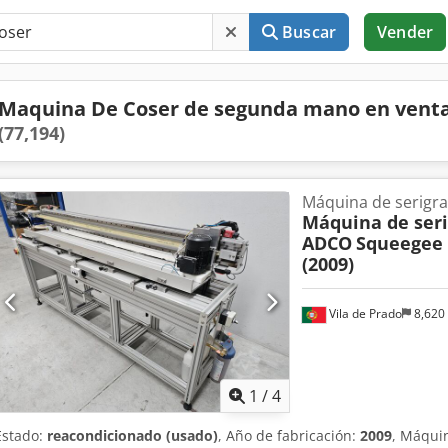
Buscar
Vender
Maquina De Coser de segunda mano en vent
(77,194)
Máquina de serigra
Máquina de seri
ADCO
Squeegee 
(2009)
Vila de Prado
8,620
1
/
4
Estado:
reacondicionado (usado)
, Año de fabricación:
2009
, Máqui