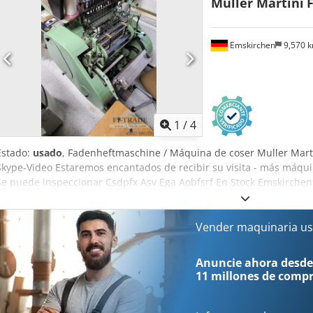
Müller Martini
F
apilador Longitud máxima de la firma: 510 mm Velocidad máx.: 12.
Emskirchen
9,570 
1
/
4
Estado:
usado
, Fadenheftmaschine / Máquina de coser Muller Marti
Skype-Video Estaremos encantados de recibir su visita - más máqui
Se puede inspeccionar Csdpfx Asv Ega Aobfsrf En Stock Emskirche
Vender maquinaria us
Anuncie ahora desde
11 millones de comp