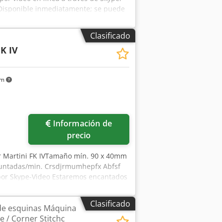
 Disponible inmediatamente; se puede
.
Clasificado
K IV
km
Información de
precio
er Martini FK IVTamaño mín. 90 x 40mm
 puntadas/min. Crsdjrmumhepfx Abfsf
 por Skype-Video Estaremos encantados
to - Puede ser inspeccionado En Stock
Clasificado
de esquinas Máquina
 / Corner Stitchc