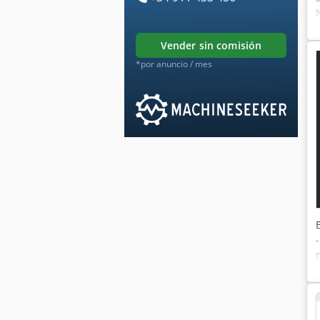
vender sin comisión
*por anuncio / mes