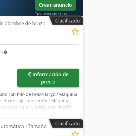
Crear anuncio
*por anuncio / mes
Clasificado
de alambre de brazo
km
Información de
precio
ido con hilo de brazo largo / Máquina
osido de cajas de cartón / Máquina
de serie: 7160 Crsdpfx Absiiilmsfsf
rencia a través de Skype Nos
ponible inmediatamente; se puede
Clasificado
automática - Tamaño
r.