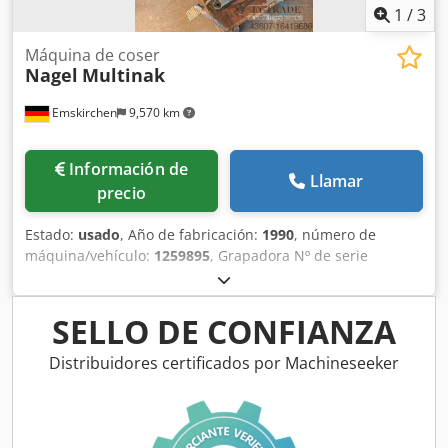
1
/
3
Máquina de coser
Nagel
Multinak
Emskirchen
9,570 km
Información de
Llamar
precio
Estado:
usado
, Año de fabricación:
1990
, número de
máquina/vehículo:
1259895
, Grapadora Nº de serie
1259895 Online-Video-Inspección por Skype-Video Credstzc
Nhjpfx Agkof Estaremos encantados de recibir su visita -
más máquinas en Stock Disponible de inmediato - Se
SELLO DE CONFIANZA
puede inspeccionar En Stock Emskirchen / Nuremberg - Se
puede probar
Distribuidores certificados por Machineseeker