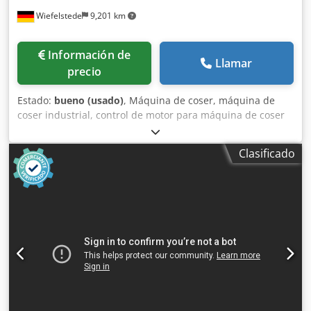
Wiefelstede
9,201 km
Información de
Llamar
precio
Estado:
bueno (usado)
, Máquina de coser, máquina de
coser industrial, control de motor para máquina de coser
industrial, caja de control de motor, controlador de motor -
Fabricante: Vetron, caja de control de motor para máquina
Clasificado
de coser industrial - Tipo: YSC-8340 - Voltaje: 230V Crodpfx
Agoxnwx Rekjf - Cantidad: 13 unidades disponibles -
Precio: por unidad - Dimensiones: 280/130/Alt.310 mm -
Peso: 4,4 kg/unidad.