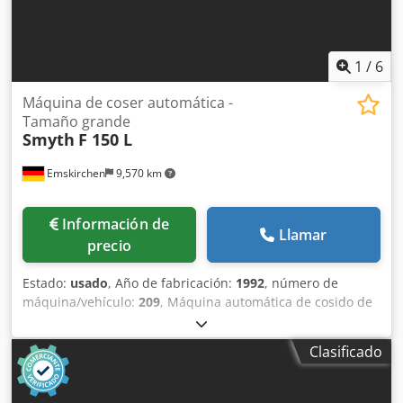
1
/
6
Máquina de coser automática -
Tamaño grande
Smyth
F 150 L
Emskirchen
9,570 km
Información de
Llamar
precio
Estado:
usado
, Año de fabricación:
1992
, número de
máquina/vehículo:
209
, Máquina automática de cosido de
folios – Máquina de cosido automática – Modelo Smyth F
150 L de gran tamaño – Año 1992 – Número de serie 0209
Clasificado
Tamaño mínimo del folio: 80 mm – 135 mm Tamaño
máximo del folio: 560 mm – 340 mm Número de puntos: 13
Csdoh Axawjpfx Agkjrf Velocidad mecánica: hasta 150