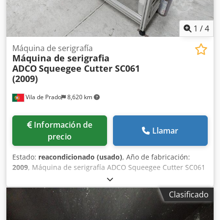
1
/
4
Máquina de serigrafía
Máquina de serigrafia
ADCO
Squeegee Cutter SC061
(2009)
Vila de Prado
8,620 km
Información de
Llamar
precio
Estado:
reacondicionado (usado)
, Año de fabricación:
2009
, Máquina de serigrafía ADCO Squeegee Cutter SC061
(2009). Credsxk T Hpjpfx Agkef Sartech es una empresa
especializada en soluciones para serigrafía,
Clasificado
automatización y robótica, y en la fabricación de túneles
UV (electrónicos) o de aire caliente.