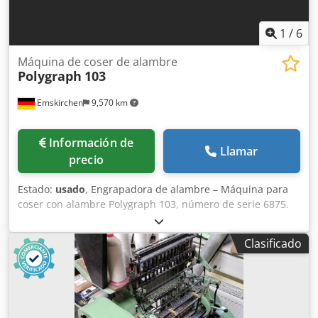
1
/
6
Máquina de coser de alambre
Polygraph
103
Emskirchen
9,570 km
Información de
Llamar
precio
Estado:
usado
, Engrapadora de alambre – Máquina para
coser con alambre Polygraph 103, número de serie 6875.
Manuales incluidos. Inspección por vídeo en línea a través
de Skype. Nos encantaría que nos visitara; tenemos más
Clasificado
máquinas en stock. Disponible inmediatamente; se puede
inspeccionar. En stock en Emskirchen/Núremberg; se
puede probar. Crjdpoh Ax Ufsfx Agkof