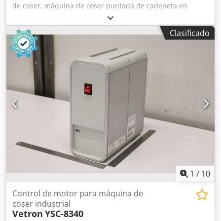
de coser, máquina de coser puntada de cadeneta en
columna, máquina de coser industrial, máquina de coser
industrial en columna, máquina overlock en soporte móvil,
Clasificado
transporte de tela mediante rueda de arrastre Crodpjva
Acpjfx Agkef - Fabricante: Dohle, máquina de coser
industrial tipo 751-914 máquina de coser puntada de
cadeneta en columna - Accionamiento: Kobold 0,37 kW -
Manejo: con pedal - Dimensiones: 630/470/H1360 mm -
Peso: 93 kg
1
/
10
Control de motor para máquina de
coser industrial
Vetron
YSC-8340