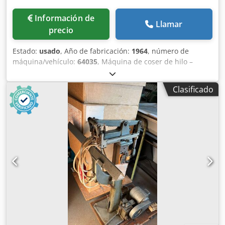
Información de
Llamar
precio
Estado:
usado
, Año de fabricación:
1964
, número de
máquina/vehículo:
64035
, Máquina de coser de hilo –
Máquina de coser Brehmer 39 3/4 S2, año 1964 – Número
de serie: 64035 Tamaño mínimo: 120 x 70 mm – Tamaño
Clasificado
máximo: 280 x 440 mm 6 cabezales de costura Velocidad
máxima: 70 puntadas/minuto Inspección en vídeo en línea
a través de Skype Nos complacería mucho recibir su visita;
tenemos más máquinas en stock. Codpfx Ageh Axm Uekerf
Disponible inmediatamente; se puede inspeccionar. En
stock en Emskirchen/Núremberg; se puede probar.