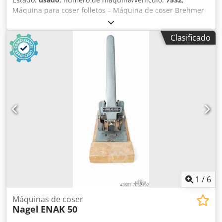
Máquina para coser folletos – Máquina de coser Brehmer
39 3/4-2, número de serie 7532/106A Tamaño mínimo: 120
x 70 mm – tamaño máximo: 280 x 440 mm 6 cabezales de
Clasificado
costura Velocidad máxima: 70 puntadas/minuto Crsdpfx
Agsh Axm Rokjf Inspección en vídeo en línea mediante
Skype Nos complacería mucho su visita; tenemos más
máquinas en stock. Disponible inmediatamente; se puede
inspeccionar. En stock en Emskirchen/Núremberg; se
puede probar.
1
/
6
Máquinas de coser
Nagel
ENAK 50