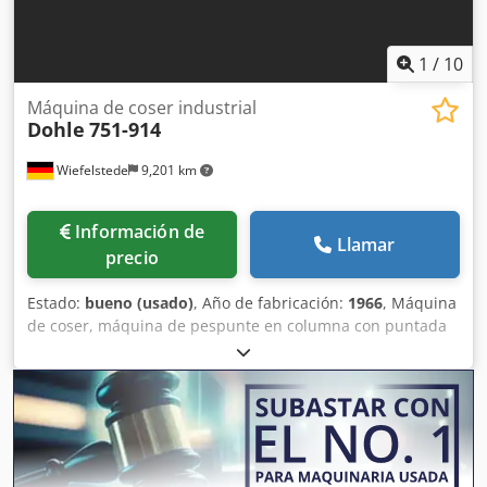
1
/
10
Máquina de coser industrial
Dohle
751-914
Wiefelstede
9,201 km
Información de
Llamar
precio
Estado:
bueno (usado)
, Año de fabricación:
1966
, Máquina
de coser, máquina de pespunte en columna con puntada
de cadeneta, máquina de coser industrial, máquina de
costura industrial en columna, máquina overlock montada
sobre soporte móvil, avance de tela mediante rueda de
arrastre - Fabricante: Dohle, máquina de coser industrial
tipo 751-914, máquina de pespunte en columna con
puntada de cadeneta - Accionamiento: Loher 0,37 kW
Csdpfsvcxrljx Agkerf - Manejo: con pedal - Dimensiones: