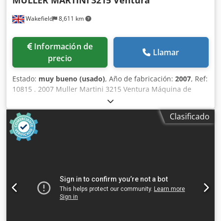
MÜLLER MARTINI
3215 Ventura
para un uso industrial intensivo. Boca de acceso a
Wakefield
8,611 km
cuchillas: 402 x 502 mm Credpfx Ageymaiqjksf Número de
ejes con cuchillas: 1 unidad Ancho de cuchillas: 25 mm
Velocidad rotacional del eje: 35 r.p.m. Voltaje: 400/50
Información de
Volt/Hz Peso: 500 kg
Llamar
precio
Estado:
muy bueno (usado)
, Año de fabricación:
2007
, Ref:
10815 . 2007 Muller Martini 3215 Ventura Máquina de
coser totalmente automática de alta velocidad
Características: Alta gama de tamaños de producto
Clasificado
Papeles a partir de 22 g/m Crodpfxet Sybco Agkjf
Alimentador y/o apertura de cuchilla Innovador sistema de
cosido Formación de bucles patentada con aire
comprimido Cambio rápido entre diferentes tipos de
puntadas Equipada con: Abertura de aspiración 4 + 4 para
productos con o sin sobreplegado Sistema de escaneado
óptico Piezas adicionales para el procesamiento de
impresión fina Entrega del apilador Longitud máxima de la
firma: 510 mm Velocidad máx.: 12.000/hora