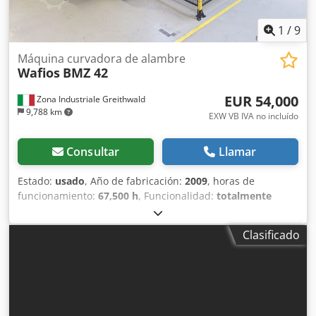
1
/
9
Máquina curvadora de alambre
Wafios
BMZ 42
EUR 54,000
Zona Industriale Greithwald
9,788 km
EXW VB IVA no incluído
Consultar
Llamar
Estado:
usado
, Año de fabricación:
2009
, horas de
funcionamiento:
67,500 h
, Funcionalidad:
totalmente
funcional
, número de máquina/vehículo:
2.7681.023
, Se
vende máquina curvadora de tubos CNC WAFIOS BMZ 42
Clasificado
año 2009. En venta máquina curvadora numérica del
fabricante premium WAFIOS modelo BMZ 42. La máquina
ha sido utilizada en producción y es apta para la
fabricación precisa en serie de componentes curvados en
alambre y tubo. Datos técnicos: fabricante WAFIOS, tipo
BMZ 42, año de fabricación 2009, número de serie