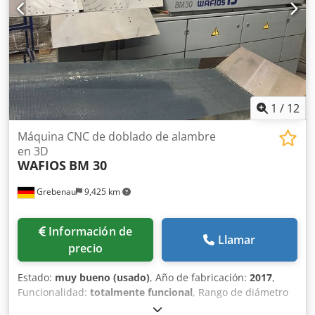
1
/
12
Máquina CNC de doblado de alambre
en 3D
WAFIOS
BM 30
Grebenau
9,425 km
Información de
Llamar
precio
Estado:
muy bueno (usado)
, Año de fabricación:
2017
,
Funcionalidad:
totalmente funcional
, Rango de diámetro
de alambre: 2,0 - 6,0 mm Dcsdpfx Ahjy Ehpwjujk Longitud