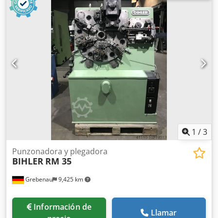
Aqspfx Ahujk Rango de grosor del alambre: 0,5 - 3,5 mm
Ancho de la banda: hasta 32 mm Longitud de
alimentación: hasta 170 mm Rendimiento: hasta 250/min.
1
/
3
Punzonadora y plegadora
BIHLER
RM 35
Grebenau
9,425 km
Información de
Llamar