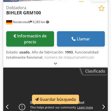
Dobladora
BIHLER
GRM100
Norderstedt
9,283 km
Información de
Llamar
precio
Estado:
usado
, Año de fabricación:
1993
, Funcionalidad:
totalmente funcional
, número de máquina/vehículo:
D06E/8463
, Oferta No.: D06E/8463 Tipo de maquina:
dobladora Marca: BIHLER Tipo: GRM100 Ano: 1993
Clasificado
diàmetro de alambre: 10 mm ancho de fleje: 100 mm
Dsdpeyya Nxjfx Ahuock largo de alimentación: 250 mm
Sitio: Europa
Guardar búsqueda