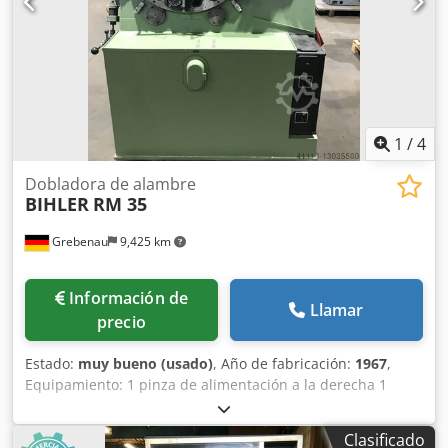
1
/
4
Dobladora de alambre
BIHLER
RM 35
Grebenau
9,425 km
Información de
Llamar
precio
Estado:
muy bueno (usado)
, Año de fabricación:
1967
,
Equipamiento: 1 pinza de alimentación a la derecha 1
prensa excéntrica de 90 kN Dcsdpfx Aopq H Upjhujk 2
unidades de carro estrecho 3 unidades de carro normal
Clasificado
Rango de trabajo: Grosor del alambre: 0,5 - 3,5 mm Ancho