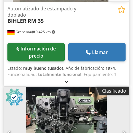
Automatizado de estampado y
doblado
BIHLER
RM 35
Grebenau
9,425 km
Información de
Llamar
precio
Estado:
muy bueno (usado)
, Año de fabricación:
1974
,
Funcionalidad:
totalmente funcional
, Equipamiento: 1
unidad de alimentador de pinza derecho 1 prensa
excéntrica de 70 kN 4 unidades de carro deslizante
Clasificado
estándar 1 unidad de carro deslizante estrecho Área de
trabajo: Grosor del alambre: 0,5 - 3,5 mm Ancho de banda:
hasta 32 mm Longitud de avance: hasta 170 mm Dsdpfx
Aoyn Rg Ajhusck Rendimiento: hasta 250/min.