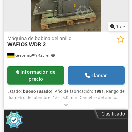
1
/
3
Máquina de bobina del anillo
WAFIOS
WDR 2
Grebenau
9,425 km
Información de
Llamar
precio
Estado:
bueno (usado)
, Año de fabricación:
1981
, Rango de
diámetro del alambre: 1,0 - 5,0 mm Diámetro del anillo:
100 - 600 mm Longitud de introducción del alambre: máx.
2.000 mm Dsdpfxsb Hqz Us Ahujck Rendimiento: 10 - 120
Clasificado
piezas/min.