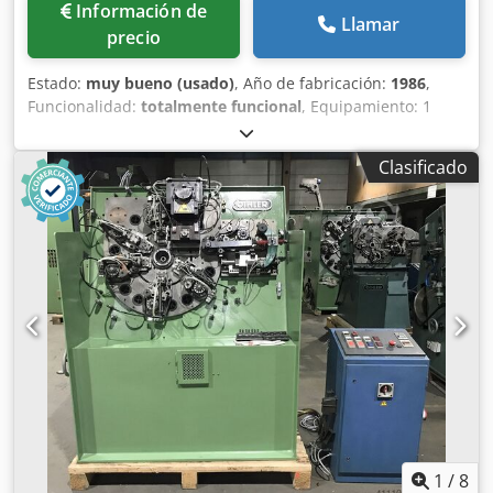
Información de
Llamar
precio
Estado:
muy bueno (usado)
, Año de fabricación:
1986
,
Funcionalidad:
totalmente funcional
, Equipamiento: 1
carro de avance derecho 1 prensa excéntrica de dos
puntos 250 kN Dcedpfx Aetzlzaehujk 4 unidades de carro
Clasificado
estándar 1 unidad de carro estrecho 1 eje de control Área
de trabajo: Diámetro de alambre: 0,5 - 5,0 mm Ancho de
banda: máx. 40 mm Longitud de avance: máx. 320 mm
Rendimiento: máx. 135/min
1
/
8