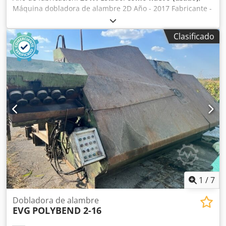
Máquina dobladora de alambre 2D Año - 2017 Fabricante -
VIBRA Diámetro del alambre - 1-4 mm Capacidad - 30
piezas/ min Dsdpfx Ahsmqk Tpoujck Potencia - 3,5 kw
Clasificado
1
/
7
Dobladora de alambre
EVG
POLYBEND 2-16