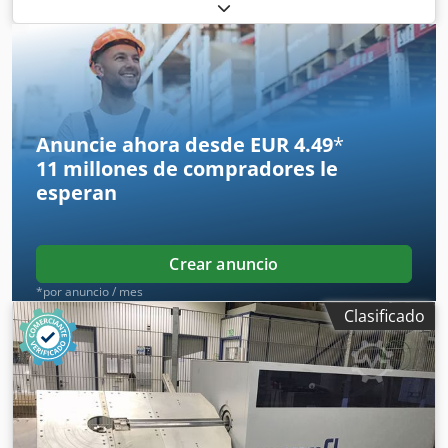
alimentador de pinzas a la derecha 1 prensa excéntrica de
dos puntos 90 kN 3 unidades de carro normal 1 unidad de
carro estrecho 1 eje de control Rango de trabajo: Dcjdpfsn
E N Ndox Ahuek Rango de grosor del alambre: 0,5 - 4,0 mm
Ancho de banda: hasta 60 mm Longitud de avance: hasta
270 mm Producción: hasta 350/min
Anuncie ahora desde EUR 4.49
*
11 millones de compradores
le
esperan
Crear anuncio
*por anuncio / mes
Clasificado