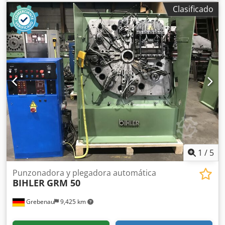
dobladora Marca: BIHLER Tipo: RM25 Ano: 1963 gama de
Clasificado
diámetro: 0,5-2,5 mm ancho de fleje: 50 mm largo de
alimentacion: 170 mm Dcjdpfx Aowi S Rtshuok número de
colisas: 5 fuerza de estampar: 5 to rendimiento -
piezas/min: 225 Sitio: Nuestros almacén
1
/
5
Punzonadora y plegadora automática
BIHLER
GRM 50
Grebenau
9,425 km