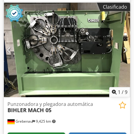
de alimentación: ilimitada completo con devanadora
Clasificado
motorizada WAFIOS H 3 Diámetro de la devanadora: 1.600
mm Capacidad de carga: 1.500 kg.
1
/
9
Punzonadora y plegadora automática
BIHLER
MACH 05
Grebenau
9,425 km