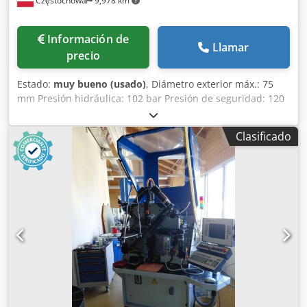
Częstochowa
9,978 km
Información de
Llamar
precio
Estado:
muy bueno (usado)
, Diámetro exterior máx.: 75
mm Presión hidráulica: 102 bar Presión de seguridad: 120
bar Capacidad del depósito: 76 l Normas CE Dimensiones:
2200 × 830 × 1350 mm Dcodpfx Ahow U Awasujk Peso: 1300
Clasificado
kg