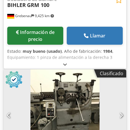
BIHLER
GRM 100
Grebenau
9,425 km
Información de
Llamar
precio
Estado:
muy bueno (usado)
, Año de fabricación:
1984
,
Equipamiento: 1 pinza de alimentación a la derecha 3
módulos de prensa á 180 kN = Total 540 kN. 4 unidades de
carro normal Djdpfema S Nrox Ahujck 1 unidad de carro
Clasificado
estrecho Rango de trabajo: Grosor del alambre: hasta 10
mm Ancho de banda: hasta 100 mm Longitud de avance:
hasta 250 mm Producción: hasta 135/min