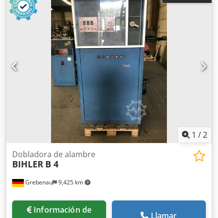
de banda: hasta 32 mm Longitud de avance: hasta 170 mm
Producción: hasta 250/min.
1
/
2
Dobladora de alambre
BIHLER
B 4
Grebenau
9,425 km
Información de
Llamar