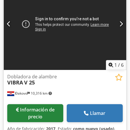
1
/
6
Dobladora de alambre
VIBRA
V 25
Đakovo
10,316 km
Información de
Llamar
precio
Año de fabricación:
2017
, Estado:
como nuevo (usado)
,