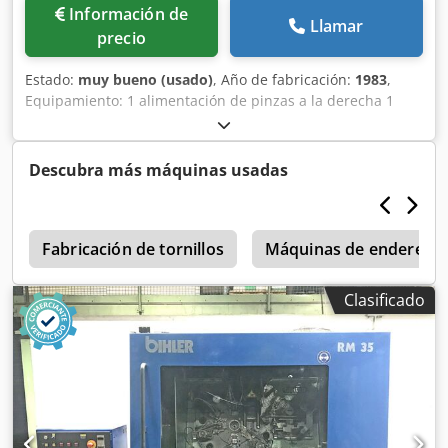
Información de
Llamar
precio
Estado:
muy bueno (usado)
, Año de fabricación:
1983
,
Equipamiento: 1 alimentación de pinzas a la derecha 1
prensa excéntrica de dos puntos 250 kN 5 unidades de
corredera Área de trabajo: Dodsvuzvdspfx Ahujck Diámetro
del alambre: 1,5 - 5,0 mm Anchura de banda: máx. 50 mm
Descubra más máquinas usadas
Longitud de avance: máx. 200 mm Rendimiento: máx. 450
ciclos/min
a
Fabricación de tornillos
Máquinas de endereza
Clasificado