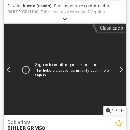
Estado:
bueno (usado)
, Punzonadora y conformadora
BIHLER GRM100, Fabricada en Alemania. Máquina
originalmente reformado por Bihler en 2010, actualizado
con servomotor, bomba, recableado, nuevo control etc..
Clasificado
Equipada con 4x carros formadores y estación de
prensado de 18 toneladas. Alimentación por pinza a la
derecha con enderezadora. Dcedpopm H Haefx Ahuek
Ancho máximo de banda 100 mm. Diámetro máximo del
hilo 10 mm. Longitud de alimentación estándar 250 mm
máx. Velocidad máxima de trabajo aprox. 135 golpes por
minuto. Servomotor. Control por pantalla táctil. Embrague
neumático. Peso aprox. 6000 kg. Alimentación 400/480 V,
50 Hz. Tenemos en stock otras prensas de alta velocidad
de Bruderer, Schaal y Mabu. También son ideales las
máquinas de soldadura flash a tope.
1
/
10
Dobladora
BIHLER
GRM50