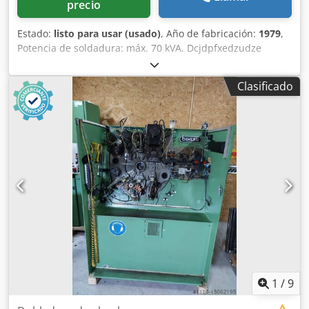
precio
Estado:
listo para usar (usado)
, Año de fabricación:
1979
,
Potencia de soldadura: máx. 70 kVA. Dcjdpfxedzudze
Ahusk
Clasificado
1
/
9