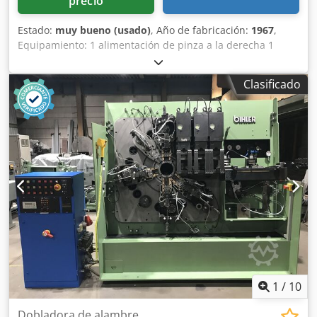
precio
Estado:
muy bueno (usado)
, Año de fabricación:
1967
,
Equipamiento: 1 alimentación de pinza a la derecha 1
prensa excéntrica de 90 kN Dodpfel D N Hvex Ahueck 2
unidades de carro estrechas 3 unidades de carro estándar
Clasificado
Campo de trabajo: Diámetro del alambre: 0,5 - 3,5 mm
Ancho de banda: máx. 32 mm Longitud de avance: máx.
170 mm Rendimiento: máx. 250/min
1
/
10
Dobladora de alambre