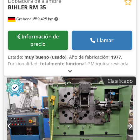
Dobladora de alambre
BIHLER
RM 35
Grebenau
9,425 km
Información de
Llamar
precio
Estado:
muy bueno (usado)
, Año de fabricación:
1977
,
Funcionalidad:
totalmente funcional
, *Máquina revisada
por BIHLER en 1997 Equipamiento: Dcsdjrpk Axopfx Ahuek
1 pieza pinza alimentación derecha 1 pieza pinza entrada
Clasificado
izquierda 1 pieza prensa excéntrica 70 kN 1 prensa de
levas 3 unidades de carro estándar 2 unidades de carro
estrecho 1 eje de control Rango de trabajo: Rango de
grosor del alambre: 0,5 - 3,5 mm Ancho de banda: hasta 32
mm Longitud de avance: hasta 170 mm Potencia: hasta
250/min.