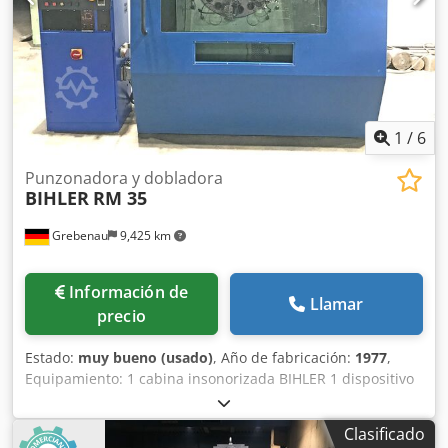
1
/
6
Punzonadora y dobladora
BIHLER
RM 35
Grebenau
9,425 km
Información de
Llamar
precio
Estado:
muy bueno (usado)
, Año de fabricación:
1977
,
Equipamiento: 1 cabina insonorizada BIHLER 1 dispositivo
de alimentación por pinzas, lado derecho 1 prensa
excéntrica de 70 kN 4 unidades de corredera estándar 1
Clasificado
unidad de corredera estrecha Área de trabajo: Dcsdofzr