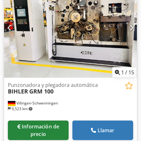
400/min
1
/
15
Punzonadora y plegadora automática
BIHLER
GRM 100
Villingen-Schwenningen
9,523 km
Información de
Llamar
precio