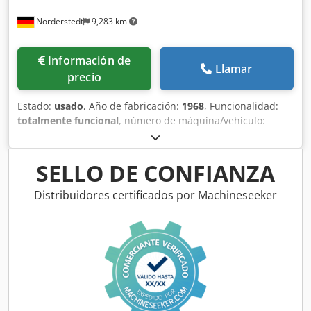
Norderstedt
9,283 km
Información de
Llamar
precio
Estado:
usado
, Año de fabricación:
1968
, Funcionalidad:
totalmente funcional
, número de máquina/vehículo:
D06L/7826
, Oferta No.: D06L/7826 Tipo de maquina:
dobladora Marca: BIHLER Tipo: GRM50 Dodjwi S Ewjpfx
Ahujck Ano: 1968/2016 diàmetro de alambre: 0,5 -5,0 mm
SELLO DE CONFIANZA
ancho de fleje: max 70 mm largo de alimentation: max 320
mm rendemiento - piezas/min: max 132 número de
Distribuidores certificados por Machineseeker
colisas: 5 Sitio: Nuestros almacén