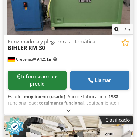
1
/
5
Punzonadora y plegadora automática
BIHLER
RM 30
Grebenau
9,425 km
Información de
Llamar
precio
Estado:
muy bueno (usado)
, Año de fabricación:
1988
,
Funcionalidad:
totalmente funcional
, Equipamiento: 1
pinza alimentadora derecha Djdpfetmty Nsx Ahujck 1
prensa excéntrica 70 kN 3 unidades de carro estrecho 1
Clasificado
eje de control Rango de trabajo: Rango de grosor del
alambre: 0,5 - 3,0 mm Ancho de banda: máx. 40 mm
Longitud de avance: máx. 240 mm Producción: máx.