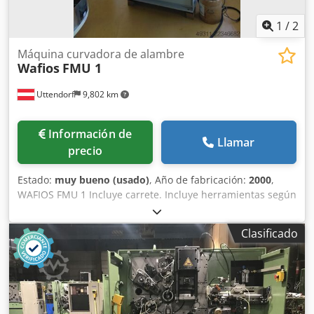
1
/
2
Máquina curvadora de alambre
Wafios
FMU 1
Uttendorf
9,802 km
Información de
Llamar
precio
Estado:
muy bueno (usado)
, Año de fabricación:
2000
,
WAFIOS FMU 1 Incluye carrete. Incluye herramientas según
las fotos. Dcjdpezl T S Iefx Ahuok La máquina está
conectada a la corriente y se puede inspeccionar previo
Clasificado
acuerdo.