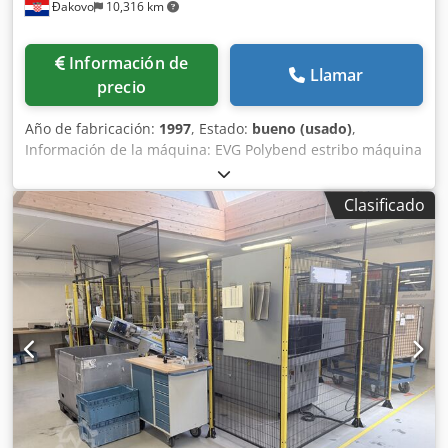
Đakovo
10,316 km
Información de
Llamar
precio
Año de fabricación:
1997
, Estado:
bueno (usado)
,
Información de la máquina: EVG Polybend estribo máquina
PBE 2-16 vienen con 2 Pay offs - construir en 1997
Dsdpfxon Ut A Sj Ahueck viene con una nueva unidad de
Clasificado
control completo - EVG original Alambre simple: 6 -16 mm
Doble hilo: 6 -12 mm Voltaje 400 Volt 50 Hz 30 Kw Año de
fabricación 1997