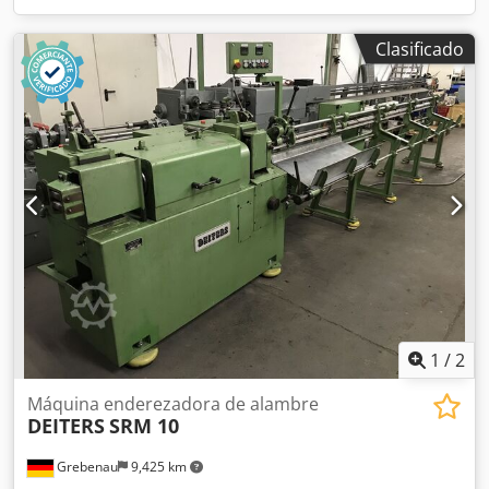
Clasificado
1
/
2
Máquina enderezadora de alambre
DEITERS
SRM 10
Grebenau
9,425 km