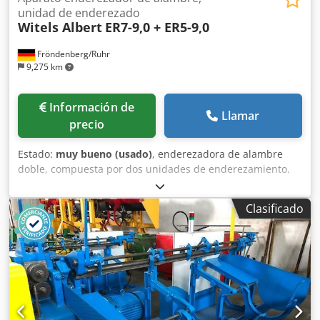
unidad de enderezado
Witels Albert
ER7-9,0 + ER5-9,0
Fröndenberg/Ruhr
9,275 km
Información de
Llamar
precio
Estado:
muy bueno (usado)
, enderezadora de alambre
doble, compuesta por dos unidades de enderezamiento.
1x ER7-9,0 1x ER5-9,0 Rango de enderezamiento (rango de
alambre): Ø 7,0 - 9,0 mm Longitud total: aproximadamente
Clasificado
500 mm Peso: 18 kg Estado: muy bueno. Dcedpfx
Aezgvkvsguok