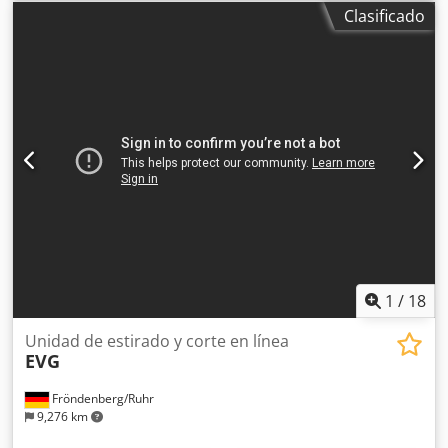
/min. Potencia eléctrica: 8 kW Sistema automático de
Clasificado
alimentación de cable: máx. 800 kg La máquina está en
muy buenas condiciones y fue restaurada en 2017.
Dsdpsdqubqefx Agujck
1
/
18
Unidad de estirado y corte en línea
EVG
Fröndenberg/Ruhr
9,276 km