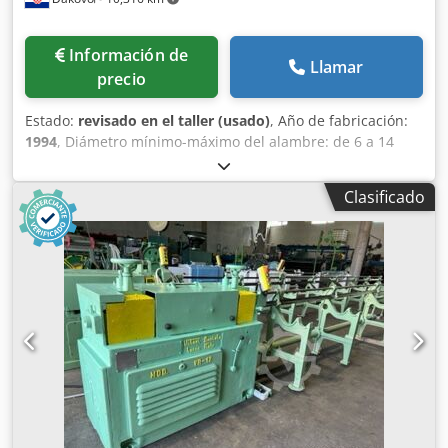
Información de
Llamar
precio
Estado:
revisado en el taller (usado)
, Año de fabricación:
1994
, Diámetro mínimo-máximo del alambre: de 6 a 14
mm (de 0,236″ a 0,551″) Cizalla volante (5) ejes rotatorios
de indexación Dcedpfjfkmr Sox Aguok (4) rodillos de
Clasificado
prealimentación De 80 a 120 m/min Longitud máxima de
corte: 15 metros Colector de alambre/barra con indexación
Motor de CA de 30 kW (40 CV) Motor hidráulico: 15 kW (20
CV) Panel de control para operadores; 380 V, 50 Hz, 3 fases
Control PLC SIMENES S 5 3 unidades verticales de
desenrollado Máquina completamente reacondicionada