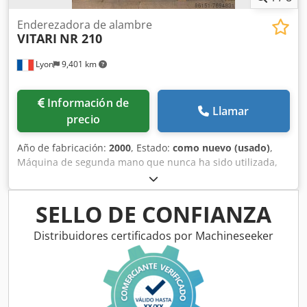
Enderezadora de alambre
VITARI
NR 210
Lyon
9,401 km
Información de
Llamar
precio
Año de fabricación:
2000
, Estado:
como nuevo (usado)
,
Máquina de segunda mano que nunca ha sido utilizada,
año de fabricación: 2000. Solo está disponible la parte de
enderezamiento de la máquina; por lo tanto, no incluye el
sistema de corte ni la mesa de recepción de las piezas
SELLO DE CONFIANZA
cortadas (este último puede adquirirse al fabricante:
Vitari). Capacidad máxima: 4,0 mm. Dcjdpfx Ageim Itteuok
Distribuidores certificados por Machineseeker