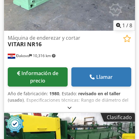
1
/
8
Máquina de enderezar y cortar
VITARI
NR16
Đakovo
10,316 km
Información de
Llamar
precio
Año de fabricación:
1980
, Estado:
revisado en el taller
(usado)
, Especificaciones técnicas: Rango de diámetro del
cable: 4-14 mm Longitud de corte: 8,5 m Dcodpohqfl Aofx
Aguok Velocidad: 70 m/min. Reacondicionamiento: 2022
Clasificado