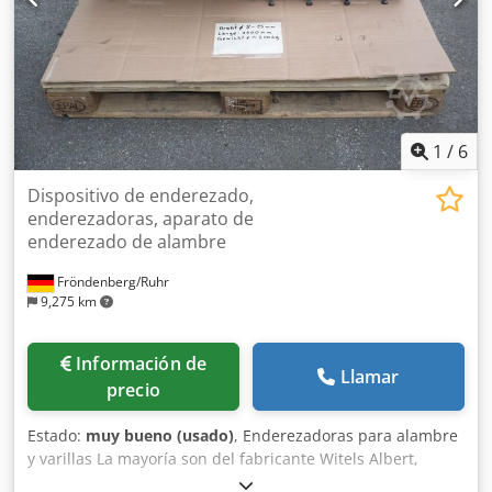
1
/
6
Dispositivo de enderezado,
enderezadoras, aparato de
enderezado de alambre
Fröndenberg/Ruhr
9,275 km
Información de
Llamar
precio
Estado:
muy bueno (usado)
, Enderezadoras para alambre
y varillas La mayoría son del fabricante Witels Albert,
aunque también hay otros fabricantes disponibles. Dcjdpjy