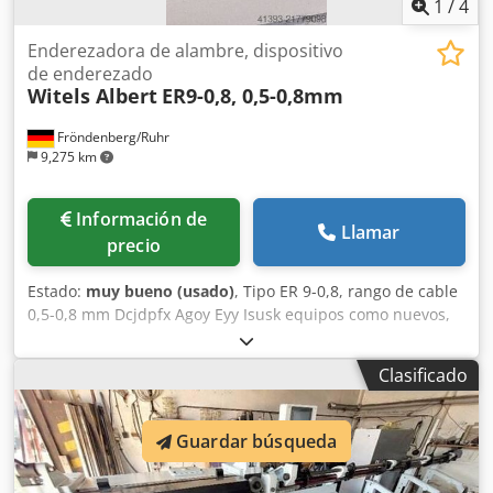
1
/
4
Enderezadora de alambre, dispositivo
de enderezado
Witels Albert
ER9-0,8, 0,5-0,8mm
Fröndenberg/Ruhr
9,275 km
Información de
Llamar
precio
Estado:
muy bueno (usado)
, Tipo ER 9-0,8, rango de cable
0,5-0,8 mm Dcjdpfx Agoy Eyy Isusk equipos como nuevos,
varios disponibles.
Clasificado
Guardar búsqueda