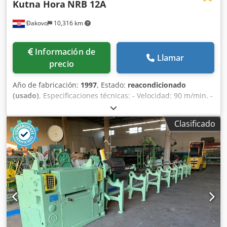
Kutna Hora
NRB 12A
Đakovo
10,316 km
Información de
Llamar
precio
Año de fabricación:
1997
, Estado:
reacondicionado
(usado)
, Especificaciones técnicas: - Velocidad: 90 m/min. -
Potencia: 20 kW – dos motores -
Revisión/reacondicionamiento: 2018 - Mesa de descarga: 6
Clasificado
m - Rango de diámetros de cable: 2-12 mm Dcedpfx Agsdz
S Tvjusk - Unidad de corte: cuchillas voladoras