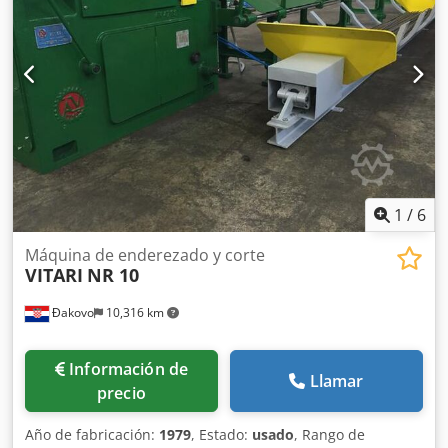
1
/
6
Máquina de enderezado y corte
VITARI
NR 10
Đakovo
10,316 km
Información de
Llamar
precio
Año de fabricación:
1979
, Estado:
usado
, Rango de