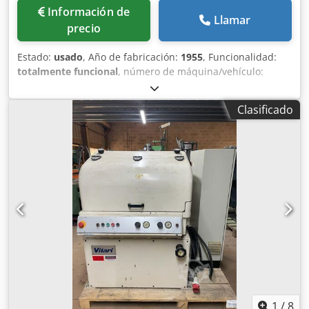
Información de
Llamar
precio
Estado:
usado
, Año de fabricación:
1955
, Funcionalidad:
totalmente funcional
, número de máquina/vehículo:
D08L/8075
, Oferta No.: D08L/8075 Tipo de maquina:
maquina enderezadora y cortadora Info: máquina
Clasificado
enderezadora y cortadora Marca: WAFIOS Tipo: DRf/30
Ano: 1955 gama de diámetro: 7-16 mm largo de corte: 6000
mm Dcjdjwi Svispfx Agusk velocidad - metros/min: 65 Sitio:
Nuestros almacén
1
/
8