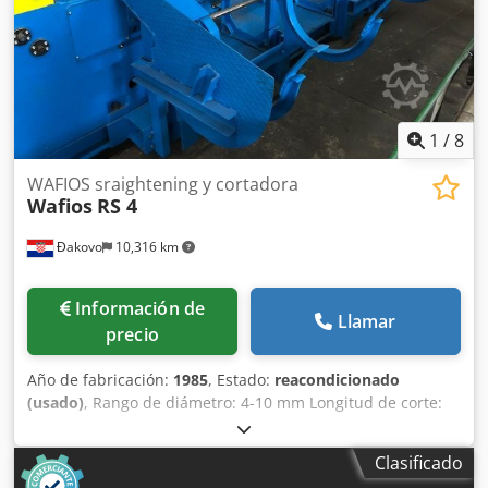
1
/
8
WAFIOS sraightening y cortadora
Wafios
RS 4
Đakovo
10,316 km
Información de
Llamar
precio
Año de fabricación:
1985
, Estado:
reacondicionado
(usado)
, Rango de diámetro: 4-10 mm Longitud de corte:
2,0 m (posiblemente mayor) Velocidad: 90 m/min.
Reacondicionamiento: 2018 Dcedpfodt Arlex Aguok
Clasificado
Control: PLC Siemens Sistema de doble carrete mecánico