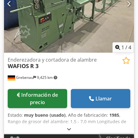
1
/
4
Enderezadora y cortadora de alambre
WAFIOS
R 3
Grebenau
9,425 km
Información de
Llamar
precio
Estado:
muy bueno (usado)
, Año de fabricación:
1985
,
Rango de grosor del alambre: 1,5 - 7,0 mm Longitudes de
corte: hasta 8.000 mm Velocidad de avance: 29 - 90 m/min
Dedpfx Aemt A Svjgujck