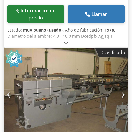
Información de
Llamar
precio
Estado:
muy bueno (usado)
, Año de fabricación:
1978
,
Diámetro del alambre: 4,0 - 10,0 mm Dcedpfx Agjzq T
Igousk Longitud de los segmentos: hasta 4.000 mm
Velocidad de avance: 25 - 90 m/min.
Clasificado