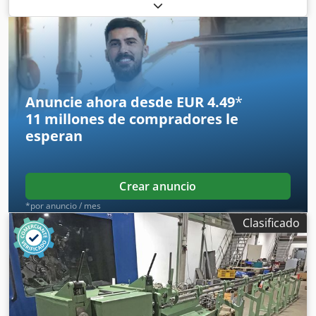
Longitud del segmento: 5 - 70 mm Rendimiento: máx.
400/min Completo con unidad de refrigeración y carrete
de hilo con accionamiento.
Anuncie ahora desde EUR 4.49
*
11 millones de compradores
le
esperan
Crear anuncio
*por anuncio / mes
Clasificado