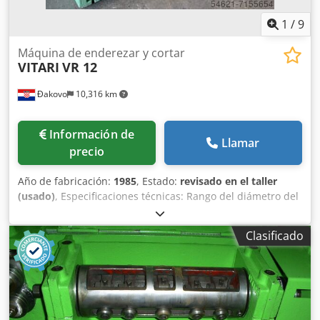
1
/
9
Máquina de enderezar y cortar
VITARI
VR 12
Đakovo
10,316 km
Información de
Llamar
precio
Año de fabricación:
1985
, Estado:
revisado en el taller
(usado)
, Especificaciones técnicas: Rango del diámetro del
alambre: 4-12 mm. Gscxckebw Dsdpfxsh In Tho Agueck
Longitud de la mesa de alimentación: 4 m. Velocidad: 80
Clasificado
m/min. Reacondicionamiento: 2022.