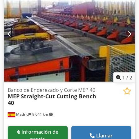
Nuestros almacén
1
/
2
Banco de Enderezado y Corte MEP 40
MEP
Straight-Cut Cutting Bench
40
Madrid
9,041 km
Información de
Llamar