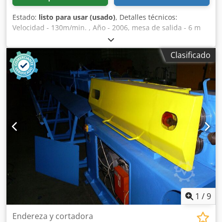
Estado:
listo para usar (usado)
, Detalles técnicos:
Velocidad - 130m/min. , Año - 2006, mesa de salida - 6 m
Rango de diámetro de alambre 4-12 mm. Dsdpfx
Aotndgpeguock
Clasificado
1
/
9
Endereza y cortadora