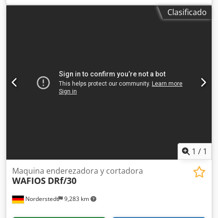
Eyzfsfx Agusk Las enderezadoras más pequeñas son para
Clasificado
alambre de 0,5 – 0,8 mm, las más grandes alcanzan hasta
aproximadamente 16 mm de diámetro. Todos los equipos
están revisados y limpios. Los vendo por aproximadamente
el 50 – 60% del precio nuevo.
1
/
1
Maquina enderezadora y cortadora
WAFIOS
DRf/30
Norderstedt
9,283 km