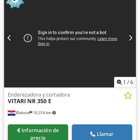
para el suministro del hilo.
1
/
6
Enderezadora y cortadora
VITARI
NR 350 E
Đakovo
10,316 km
Información de
Llamar
precio