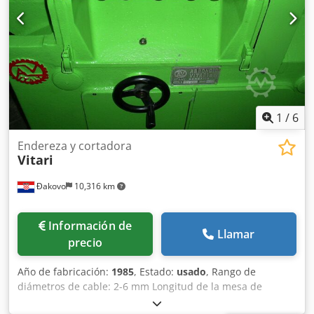
1
/
6
Endereza y cortadora
Vitari
Đakovo
10,316 km
Información de
Llamar
precio
Año de fabricación:
1985
, Estado:
usado
, Rango de
diámetros de cable: 2-6 mm Longitud de la mesa de
alimentación: 1 m (puede ser mayor) Velocidad: máx. 90