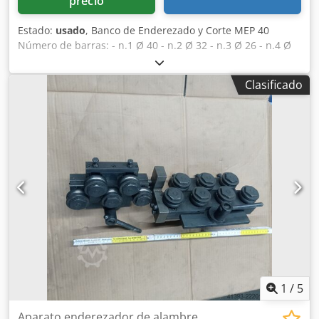
precio
Estado:
usado
, Banco de Enderezado y Corte MEP 40
Número de barras: - n.1 Ø 40 - n.2 Ø 32 - n.3 Ø 26 - n.4 Ø
20 Dodpfxovtx Eyj Agueck - n.5 Ø 16 22 Fy= 600 N/mm - ft=
650 N/mm Longitud mínima de corte: 800 mm Longitud
Clasificado
máxima: 12.000 mm Tolerancia de medida: +/- 1 mm/m
Velocidad máx. de posicionamiento: 2 m/s Velocidad de
evacuación de medida: 2,2 m/s Número de
compartimentos: 5 + 5 Longitud mínima de corte: 800 mm
Longitud máxima: 12.000 mm Tolerancia de medición: +/- 1
mm/m Posicionamiento de velocidad máxima: 2m/s
Medición de la velocidad de evacuación: 2,2 m/s Número
de compartimentos: 5 + 5
1
/
5
Aparato enderezador de alambre,