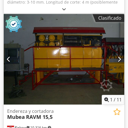
diámetro: 3-10 mm. Longitud de corte: 4 m (posiblemente
mayor). Dcsdpfx Agjcv A I Neuok Velocidad: 90 m/min.
Reconstrucción: 2016. Control: PLC.
Clasificado
1
/
11
Endereza y cortadora
Mubea
RAVM 15,5
Đakovo
10,316 km