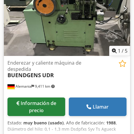
1
/
5
Enderezar y caliente máquina de
despedida
BUENDGENS
UDR
Alemania
9,411 km
Información de
Llamar
precio
Estado:
muy bueno (usado)
, Año de fabricación:
1988
,
Diámetro del hilo: 0,1 - 1,3 mm Dsdpfxs Syv Ts Agueck