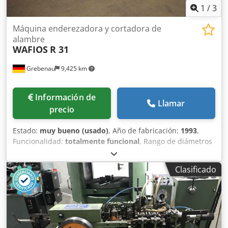
1
/
3
Máquina enderezadora y cortadora de
alambre
WAFIOS
R 31
Grebenau
9,425 km
Información de
Llamar
precio
Estado:
muy bueno (usado)
, Año de fabricación:
1993
,
Funcionalidad:
totalmente funcional
, Rango de diámetros
de alambre: 1,5 - 7,0 mm Dedpozlqxlofx Agusck Longitudes
de sección: máx. 2.000 mm Velocidad de avance: 5 - 120
Clasificado
m/min.