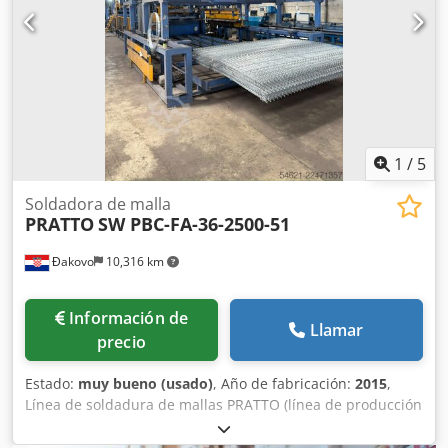
1
/
5
Soldadora de malla
PRATTO
SW PBC-FA-36-2500-51
Đakovo
10,316 km
Información de
Llamar
precio
Estado:
muy bueno (usado)
, Año de fabricación:
2015
,
Línea de soldadura de mallas PRATTO (línea de producción
de mallas tridimensionales) Datos técnicos de la máquina:
• 2 soportes para el suministro de alambre longitudinal y