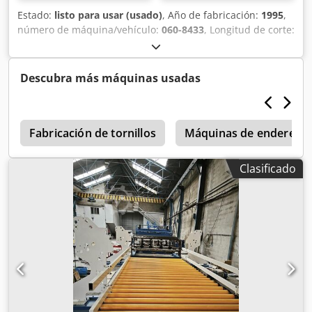
Estado:
listo para usar (usado)
, Año de fabricación:
1995
,
número de máquina/vehículo:
060-8433
, Longitud de corte:
3500 mm Dsdozl Hhvopfx Aamekr Recorrido del soporte:
3800 mm Recorrido del puente: 3500 mm Ajuste de altura:
400 mm Diámetro del disco de corte: 625 mm Profundidad
Descubra más máquinas usadas
de corte máx.: 210 mm Motor de accionamiento del
cabezal de corte: 12 kW, 2 velocidades: 950 y 1450 rpm
Mesa giratoria Láser
0
Fabricación de tornillos
Máquinas de endereza
Clasificado