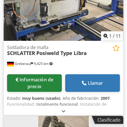
1
/
11
Soldadora de malla
SCHLATTER
Posiweld Type Libra
Grebenau
9,425 km
Información de
Llamar
precio
Estado:
muy bueno (usado)
, Año de fabricación:
2007
,
Funcionalidad:
totalmente funcional
, Instalación de
soldadura por coordenadas controlada por CNC Área de
trabajo: Dksdpfx Aaoy Er Uqomor Eje X: 2.000 mm Eje Y:
Clasificado
1.200 mm Eje Z: 190 mm Potencia de soldadura: 20 kA