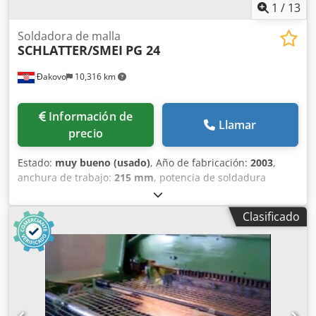
1
/
13
Soldadora de malla
SCHLATTER/SMEI
PG 24
Đakovo
10,316 km
Información de
Llamar
precio
Estado:
muy bueno (usado)
, Año de fabricación:
2003
,
anchura de trabajo:
215 mm
, potencia de soldadura
(máx.):
750 kVA
, Fábrica completa de soldadura de
malla/viga de celosía La fábrica consiste en : - Línea de
Clasificado
soldadura de malla SCHLATTER PG 24 , Semi-automática ,
Año - 2002 - Línea de vigas de celosía SMEI , Totalmente
automática , Año - 2003 - Máquinas de enderezar y cortar
1x Wafios R4 Dedpfxeqy Ek Ao Aamjkr 2 x VITARI NR16 1X
VITARI NR10 - Línea de estirado en frío SMEI , Alambre de
entrada max.10mm, Velocidad - 4m/seg. - Soldadora SMEI -
Afiladora de alambre SMEI