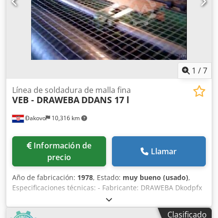
1
/
7
Línea de soldadura de malla fina
VEB - DRAWEBA
DDANS 17 l
Đakovo
10,316 km
Información de
Llamar
precio
Año de fabricación:
1978
, Estado:
muy bueno (usado)
,
Especificaciones técnicas: - Fabricante: DRAWEBA Dkodpfx
Aaslf Iqnomsr - Modelo: DDANS 17 l - Año: 1978 - Diámetro
del alambre: 1,4 - 1,6 mm - Tamaño de la abertura de la
Clasificado