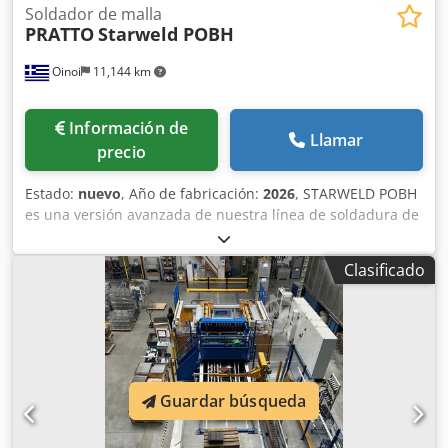
Soldador de malla
PRATTO
Starweld POBH
Oinoi
11,144 km
Información de
Llamar
precio
Estado:
nuevo
, Año de fabricación:
2026
, STARWELD POBH
es una versión avanzada de nuestra línea de soldadura de
mallas de alto rendimiento, diseñada para producir vallas
3D de malla metálica de alta calidad, incluidos los diseños
Clasificado
de vallas tipo Eurofence y con forma de «V». Este modelo
está equipado con una unidad de curvado que permite
dar forma precisa a la malla metálica, lo que lo convierte
en una opción ideal para diversos proyectos de cercado.
Unidad de curvado: la unidad de curvado integrada
permite que STARWELD POBH dé forma a la malla metálica
Guardar búsqueda
en patrones de vallas tipo Eurofence o con forma de «V»
con precisión y facilidad. Esta función le permite satisfacer
las necesidades de diversos proyectos de cercado con