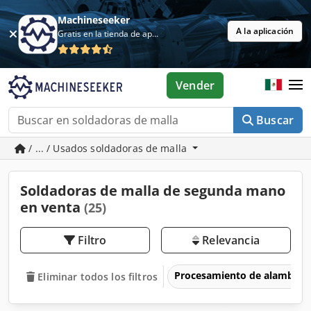
Machineseeker
A la aplicación
Gratis en la tienda de aplicaciones
Vender
Buscar
/ ... / Usados soldadoras de malla
Soldadoras de malla de segunda mano
en venta
(25)
Filtro
Relevancia
Procesamiento de alambre
Eliminar todos los filtros