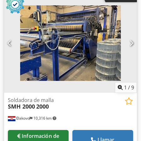
malla: 10 x 10 mm (mín.) - Ancho de la malla: 1600 mm
1
/
9
Soldadora de malla
SMH 2000
2000
Đakovo
10,316 km
Información de
Llamar