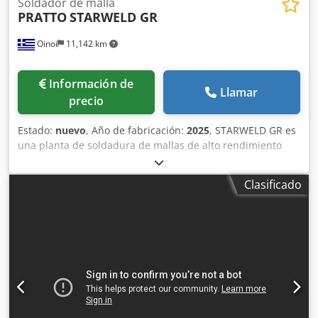
Soldador de malla
PRATTO
STARWELD GR
Oinoi
11,142 km
Información de
Llamar
precio
Estado:
nuevo
, Año de fabricación:
2025
, STARWELD GR es
una planta de soldadura de mallas de alto rendimiento
para la producción de rejillas soldadas por fusión
eléctrica. Gracias a sus ajustes sencillos, se puede obtener
Clasificado
una amplia gama de productos. Se pueden adoptar
diseños especiales según las necesidades del cliente
(especificaciones técnicas especiales o productos
especiales). Los productos se pueden utilizar para
escaleras, suelos, pasarelas, plataformas, vallas, etc.
Dsdpfx Aod Rlapeamskr Características: Alimentación a
partir de bobina o de barras de soporte preenderezadas y
cortadas Alimentación automática o manual de barras de
soporte de acero plano Alimentación automática de barras