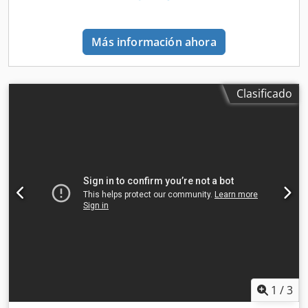
Djdpfx Aaef Ar N Usmokr
Más información ahora
Clasificado
1
/
3