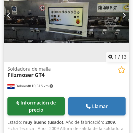
1
/
13
Soldadora de malla
Filzmoser
GT4
Đakovo
10,316 km
Información de
Llamar
precio
Estado:
muy bueno (usado)
, Año de fabricación:
2009
,
Ficha Técnica : Año - 2009 Altura de salida de la soldadora