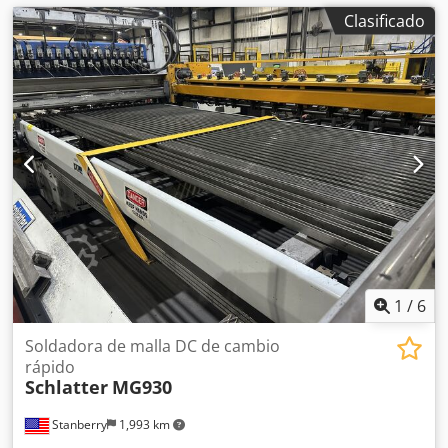
Clasificado
1
/
6
Soldadora de malla DC de cambio
rápido
Schlatter
MG930
Stanberry
1,993 km