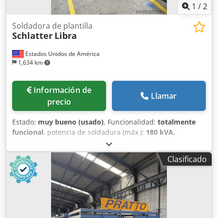
1
/
2
Soldadora de plantilla
Schlatter
Libra
Estados Unidos de América
1,634 km
Información de
Llamar
precio
Estado:
muy bueno (usado)
, Funcionalidad:
totalmente
funcional
, potencia de soldadura (máx.):
180 kVA
,
Schlatter Posiweld tipo Libra. La máquina fue fabricada en
2005, el control fue actualizado por Schlatter en 2022.
Clasificado
Dodpfx Aajxlvn Eomekr