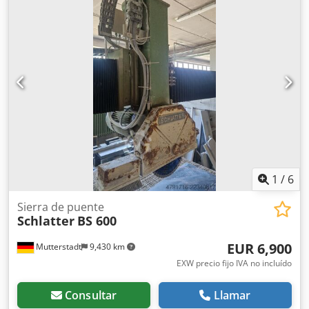
Fuerza de soldadura: 2 x 5 kN
1
/
6
Sierra de puente
Schlatter
BS 600
EUR 6,900
Mutterstadt
9,430 km
EXW precio fijo IVA no incluído
Consultar
Llamar