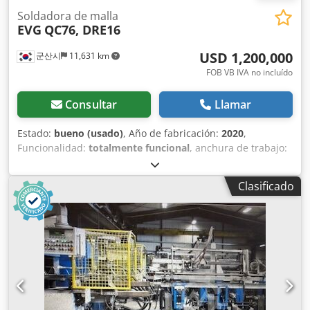
Espaciado entre los alambres de urdimbre extremos: máx.
cables de las líneas: 4 a 10 mm Diámetro de los alambres
Soldadora de malla
2400 mm Longitud de la malla (longitud del alambre de
EVG
QC76, DRE16
transversales: 4 a 10 mm Separación entre cables de línea:
urdimbre): máx. 2500 - 6000 mm Dodpfxewu Tu De Aamskr
100, 150, 200 y 300 mm Separación entre cables cruzados:
Espacio entre los hilos de urdimbre: mín. 100 mm Espacio
USD 1,200,000
군산시
11,631 km
mín. 30 mm, programable de forma continua Longitud
entre los hilos de trama: 25-250 mm Diámetro de los hilos
máxima del alambre transversal (ancho de malla): 2500
FOB VB IVA no incluído
de urdimbre: 4,0 - 12,0 mm Diámetro de los hilos de
mm Ancho máximo de soldadura: 2400 mm Longitud de la
trama: 4,0 - 12,0 mm Número de hilos de urdimbre: máx.
malla: 3000 - 6000 mm Trafos: 8 x 160 Kva
Consultar
Llamar
24
Estado:
bueno (usado)
, Año de fabricación:
2020
,
Funcionalidad:
totalmente funcional
, anchura de trabajo:
3,700 mm
, potencia de soldadura (máx.):
2,200 kVA
,
Diámetro del alambre (máx.):
25 mm
, tipo de corriente de
Clasificado
entrada:
trifásico
, 1. Línea de Soldadura de Malla EVG
QC76/144-ZL/PV Descripción Línea de soldadura de malla
de alto rendimiento EVG - Tipo QC76/144-ZL/PV · Ancho
máximo de lámina: 3.700 mm (ancho de soldadura: 3.600
mm) · Rango de largo de lámina: 1.500 mm – 12.000 mm ·
Rango de diámetro de alambre: Alambre longitudinal (6 –
25 mm) / Alambre transversal (6 – 16 mm) · Velocidad
máxima de trabajo: 90 CA (alambre transversal) / min. ·
Separación del alambre longitudinal: 75 mm – 1.000 mm