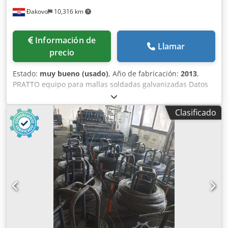
Đakovo
10,316 km
Información de
Llamar
precio
Estado:
muy bueno (usado)
, Año de fabricación:
2013
,
PRATTO equipo para mallas soldadas galvanizadas Datos
técnicos de la máquina: La STARWELD PE es una línea de
soldadura de malla de alto rendimiento para la producción
Clasificado
de mallas finas y ligeras en rollos o rollos y paneles. • 2
desenrolladores para alimentación del alambre
transversal • 36 desenrolladores para alimentación del
alambre longitudinal • Dimensiones de cercado entre 1 y 3
m (posibilidad de fabricar 2 tipos simultáneamente, por
ejemplo 1 m con 2 m, 1,5 m con 1,5 m, 1,2 m con 1,8 m) •
Rango de diámetro de alambre: 1,2 – 3 mm • Velocidad de
trabajo (golpes/min): Hasta 130 • Apilado automático de
rollos Dsdpjyxn Rnsfx Aamekr • Gestión mediante PLC