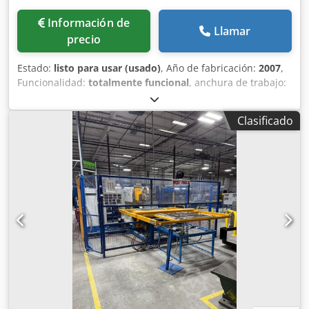
Información de
Llamar
precio
Estado:
listo para usar (usado)
, Año de fabricación:
2007
,
Funcionalidad:
totalmente funcional
, anchura de trabajo:
1,650 mm
, Diámetro del alambre (máx.):
7 mm
, Schlatter
MG930, máquina de soldadura por arco eléctrico de
Clasificado
cambio rápido, con 5 transformadores de corriente
continua, 1092 kVA. Sistema de control Schlatter del año
2007 con PLC S7-300. Alimentador automático de hilo para
la línea, con capacidad hasta 3 metros, posicionamiento
automático del canal del hilo en la línea, máquina de
soldadura por arco eléctrico de pórtico abierto, tolva de
hilo transversal de cambio rápido, sistema MLV1 de
extracción y apilamiento. Dksdpfezd Sulox Aamor