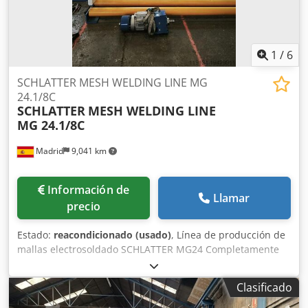
1
/
6
SCHLATTER MESH WELDING LINE MG
24.1/8C
SCHLATTER
MESH WELDING LINE
MG 24.1/8C
Madrid
9,041 km
Información de
Llamar
precio
Estado:
reacondicionado (usado)
, Línea de producción de
mallas electrosoldado SCHLATTER MG24 Completamente
renovada RANGO DE TRABAJO Ancho de los paneles: máx.
2500 mm Longitud de los hilos de trama: mín. 900 mm
Clasificado
Longitud de los hilos de trama con el distribuidor QF5:
mín. 300 - 1600 mm Espacio entre los hilos de urdimbre