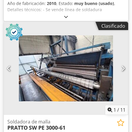
Año de fabricación:
2010
, Estado:
muy bueno (usado)
,
Detalles técnicos: - Se vende línea de soldadura
automática de malla PITTINI / EVG. - Ancho de la malla:
máx. 2400 mm - Longitud de la malla: máx. 8000 mm -
Clasificado
Diámetro del alambre longitudinal: máx. 10 mm - Diámetro
del alambre transversal: máx. 10 mm - Número máximo de
alambres longitudinales: 24 - Alambres longitudinales y
transversales suministrados en bobinas Dkjdpfxsfwm D To
Aamor - Unidad de alimentación de alambre transversal:
EVG - Velocidad: máx. 110 ciclos/min. - Potencia instalada:
1,5 MW - Unidad automática de embalaje de malla
1
/
11
Soldadora de malla
PRATTO
SW PE 3000-61