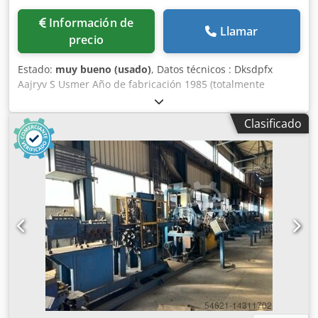
Información de
Llamar
precio
Estado:
muy bueno (usado)
, Datos técnicos : Dksdpfx
Aajryv S Usmer Año de fabricación 1985 (totalmente
eléctrico en 2007, parcial en 2010 sometida a una revisión
mecánica). Anchura máx. de la malla: 1500 mm Densidad
Clasificado
de malla: 15 cabezales de soldadura en distribución
arbitraria Incremento: 20mm - 200mm Espesor del
alambre: 1,2mm - hasta 2,2mm (máx. 650 N/nmm - Ya
hemos soldado 2,5mm también con alambre). Demanda de
energía: 14 kVA (máx) Peso: aprox. 8 toneladas
Accionamiento: servo digital, control (PLC). Regulación
continua. Accesorios: manual