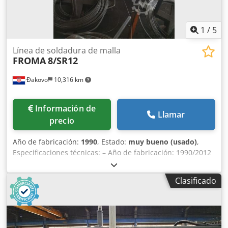
1
/
5
Línea de soldadura de malla
FROMA
8/SR12
Đakovo
10,316 km
Información de
Llamar
precio
Año de fabricación:
1990
, Estado:
muy bueno (usado)
,
Especificaciones técnicas: – Año de fabricación: 1990/2012
– Modelo: 8/SR12 – Velocidad: máx. 70 ciclos/min. – Rango
de la abertura de la malla: 25×25 – 100×100 mm – Rango
Clasificado
del grosor del alambre: 1,5 – 5 mm Dksdjd Sfgbjpfx Aamjr –
Número de transformadores: 4 x 100 kW – Ancho de la
malla: máx. 1200 m – Longitud de la malla: 1000 – 3000
mm En 2012 se instaló un nuevo panel de control y se
reemplazaron los transformadores.