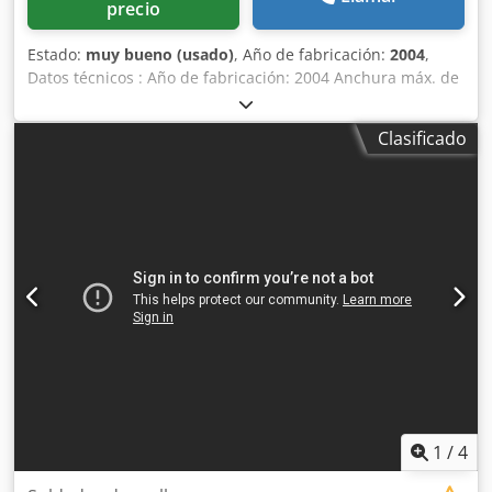
precio
Estado:
muy bueno (usado)
, Año de fabricación:
2004
,
Datos técnicos : Año de fabricación: 2004 Anchura máx. de
la malla: 2200 mm Densidad de malla: 20 cabezas de
soldadura en distribución arbitraria (40 cabezas también
Clasificado
son posibles) Incremento: 20mm - hasta 200mm Espesor
del alambre: 1,6mm-3,0mm (máx. 550Nnmm) Dsdpfx
Aaeryv Siomokr Consumo de energía: 8 kW Peso: aprox. 10
toneladas Accionamiento: servo digital, control (PLC)..
Regulación continua .. Accesorios: manual
1
/
4