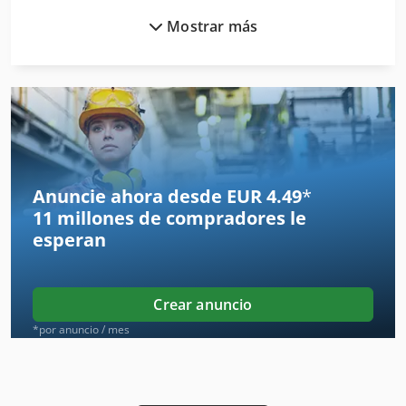
Mostrar más
Ria 450
Riel De Montaje
Rieles De Corrientes
Rieles De Grúa
Rociador De
Anuncie ahora desde EUR 4.49
*
11 millones de compradores
le
Rociador De Remolque
esperan
Roladora De Perfiles
Rollo De Hilo
Crear anuncio
Rollo De Orden
*por anuncio / mes
Rollos De Papel
Ronda De Techo Pasillo