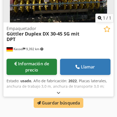
1
/
1
Empaquetador
Güttler
Duplex DX 30-45 SG mit
DPT
Kassel
9,392 km
Información de
Llamar
precio
Estado:
usado
, Año de fabricación:
2022
, Placas laterales,
anchura de trabajo 3,0 m, anchura de transporte 3,0 m;
rastra trasera / rodillo prismático Ø 45 cm con torre de tres
puntos fija, anchura de trabajo 2,9 m / anchura de
Guardar búsqueda
transporte 3,0 m; accesorio de púas 3,0 m, de 3 filas,
rígido, separación entre líneas aprox. 15 cm, completo con
barra larga. Chodpfxot Dv N Te Ahmja