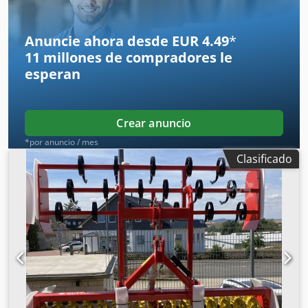
contra el uso no autorizado. Chsdpfx Ahett I N Somea
Anuncie ahora desde EUR 4.49
*
11 millones de compradores
le
esperan
Crear anuncio
*por anuncio / mes
Clasificado