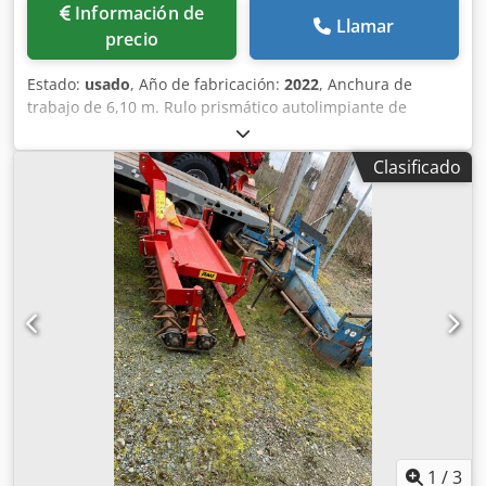
Información de
Llamar
precio
Estado:
usado
, Año de fabricación:
2022
, Anchura de
trabajo de 6,10 m. Rulo prismático autolimpiante de
fundición, con accionamiento hidráulico/plegado y
compensación de presión. Bastidor rodante con
Clasificado
neumáticos 15.0/44-17. Barra de tiro con enganche
inferior, incluye paneles de advertencia con LED B. Cjdpfx
Ahjt Dxnfjmjha
1
/
3