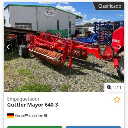
Clasificado
1
/
1
Empaquetador
Güttler
Mayor 640-3
Kassel
9,392 km