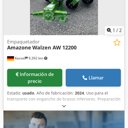
1
/
2
Empaquetador
Amazone
Walzen AW 12200
Kassel
9,392 km
Información de
Llamar
precio
Estado:
usado
, Año de fabricación:
2024
, Uso para el
transporte con enganche de brazos inferiores. Preparación
para transporte con acoplamiento abierto CW 12200 /
anillos Cambridge lisos. Iluminación LED para carretera.
Remolque de brazos inferiores categoría 3 / eje con freno
3,3-4,2T. Homologación UE - COC. Dispositivo de seguridad