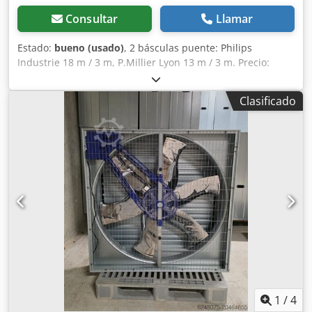
Consultar
Llamar
Estado:
bueno (usado)
, 2 básculas puente: Philips
Industrie 18 m / 3 m, P.Millier Lyon 13 m / 3 m. Precio:
2.000 € cada una. Chedpfoy Av Hljx Adysa
Clasificado
1
/
4