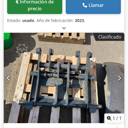
Información de
Llamar
precio
Estado:
usado
, Año de fabricación:
2023
,
Clasificado
1
/
1