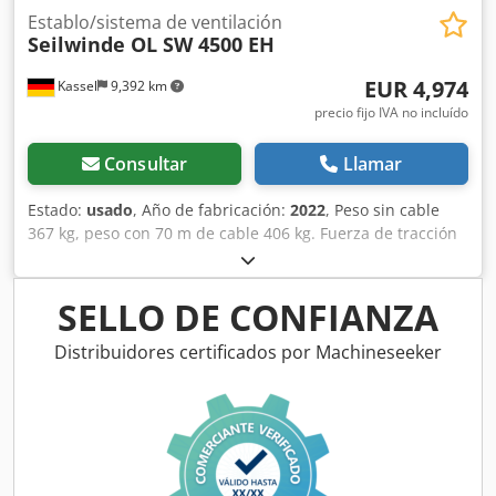
Establo/sistema de ventilación
Seilwinde OL SW 4500 EH
EUR 4,974
Kassel
9,392 km
precio fijo IVA no incluído
Consultar
Llamar
Estado:
usado
, Año de fabricación:
2022
, Peso sin cable
367 kg, peso con 70 m de cable 406 kg. Fuerza de tracción
en la capa superior: 22,05 kN. Presión de trabajo: 150 bar.
Resistencia mínima a la rotura del cable: 90 kN. Acople
categoría I/II. Premium 1,5 m. Cable: 70 m / 10 mm
SELLO DE CONFIANZA
compactado 6 F-V. Ancho de hoja: 1,5 m. Fuerza de
tracción: 4,5 t (toneladas) clase media. Chedjucqgcspfx
Distribuidores certificados por Machineseeker
Adysa