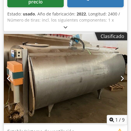
precio
Estado:
usado
, Año de fabricación:
2022
, Longitud: 2400 /
Número de tiras: incl. los siguientes componentes: 1 x
APR032 / Capota de acero galvanizado 2400 1 x APR013
Juego de 11 tiras PPN 1820x285 1 x APR034 / Juego de 11
Clasificado
tiras PPN 600x285 longitud de recubrimiento visible 265 /
Csdpfx Adst Hd Eueysha
1
/
9