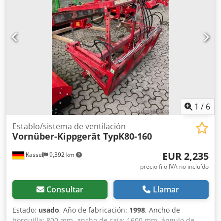
1
/
6
Establo/sistema de ventilación
Vornüber-Kippgerät TypK80-160
EUR 2,235
Kassel
9,392 km
precio fijo IVA no incluído
Consultar
Llamar
Estado:
usado
, Año de fabricación:
1998
, Ancho de
horquilla: 800 mm, ancho de caja: 1600 mm, ángulo de