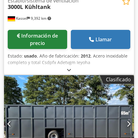
Establo/sistema de ventilación
3000L Kühltank
Kassel
9,392 km
Información de
Llamar
precio
Estado:
usado
, Año de fabricación:
2012
, Acero inoxidable
completo y total Csdpfx Adetvgm Ieyoha
Clasificado