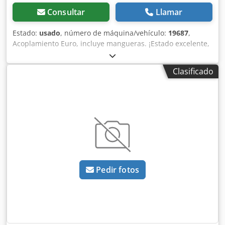
Consultar
Llamar
Estado:
usado
, número de máquina/vehículo:
19687
,
Acoplamiento Euro, incluye mangueras. ¡Estado excelente,
poco uso! Chedpfx Adsrxuq Teyja
Clasificado
Pedir fotos