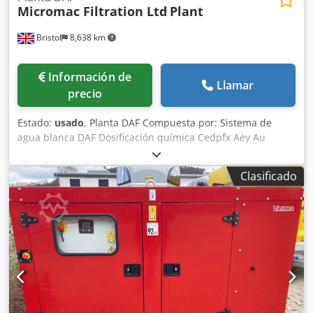
Micromac Filtration Ltd
Plant
Bristol
8,638 km
Información de
Llamar
precio
Estado:
usado
, Planta DAF Compuesta por: Sistema de
agua blanca DAF Dosificación química Cedpfx Aey Au
Aredysha Mezclador de polímero Compresores de aire y
sistema de control. Bombas de alimentación y soplador
Clasificado
disponibles si se requieren. *Planos disponibles*
Ubicación: Bristol, Reino Unido (El comprador debe
encargarse de desmontar)