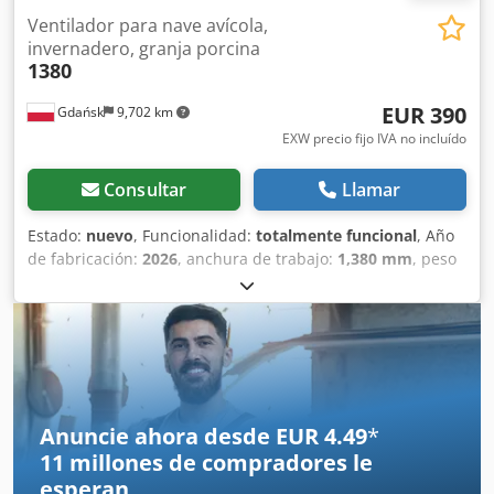
Ventilador para nave avícola,
invernadero, granja porcina
1380
EUR 390
Gdańsk
9,702 km
EXW precio fijo IVA no incluído
Consultar
Llamar
Estado:
nuevo
, Funcionalidad:
totalmente funcional
, Año
de fabricación:
2026
, anchura de trabajo:
1,380 mm
, peso
total:
80 kg
, peso en vacío:
80 kg
, peso operativo:
80 kg
,
Ventilador extractor de alta calidad para montaje en pared
(ventilador de hastial) con dimensiones de 1380 × 1380 ×
450 mm y una capacidad de caudal de aire de 44.500 m³/h.
Especificaciones técnicas: • Dimensiones: 1380 × 1380 ×
450 mm • Caudal de aire: 44.500 m³/h • Potencia del motor:
1,1 kW • Alimentación: 400 V / 3 fases • Carcasa de acero
Anuncie ahora desde EUR 4.49
*
galvanizado • Palas de acero inoxidable • Rejilla de
11 millones de compradores
le
seguridad protectora • Sistema de transmisión por correa
esperan
Este ventilador industrial está diseñado para granjas