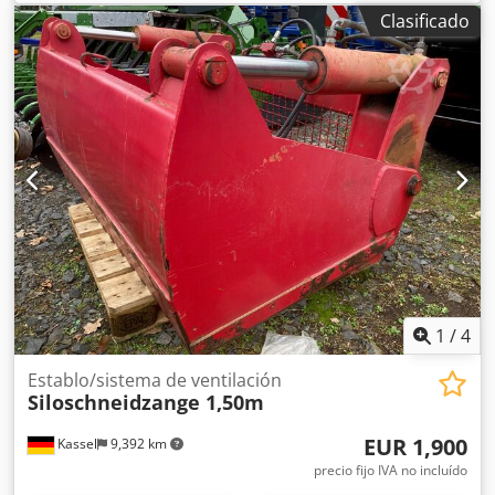
Clasificado
1
/
4
Establo/sistema de ventilación
Siloschneidzange 1,50m
EUR 1,900
Kassel
9,392 km
precio fijo IVA no incluído