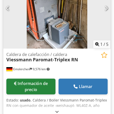
1
/
5
Caldera de calefacción / caldera
Viessmann
Paromat-Triplex RN
Emskirchen
9,576 km
Información de
Llamar
precio
Estado:
usado
, Caldera / Boiler Viessmann Paromat-Triplex
RN con quemador de aceite -weishaupt- WL40Z-A, año
2015! Inspección por vídeo online vía WhatsApp - MS Zoom