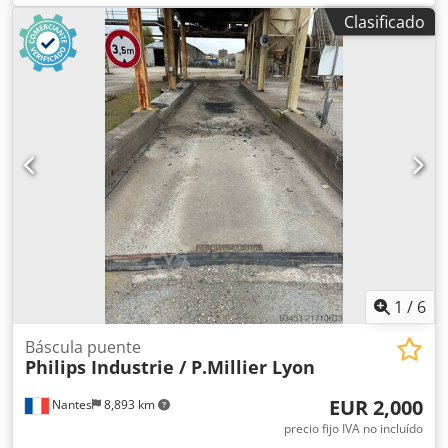
- Telegram Cedpfx Asxc Ipcedysha En stock en
Clasificado
Emskirchen/Núremberg - Disponible de inmediato -
Posibilidad de prueba
1
/
6
Báscula puente
Philips Industrie / P.Millier Lyon
EUR 2,000
Nantes
8,893 km
precio fijo IVA no incluído