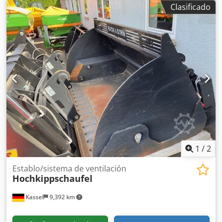
Clasificado
1
/
2
Establo/sistema de ventilación
Hochkippschaufel
Kassel
9,392 km