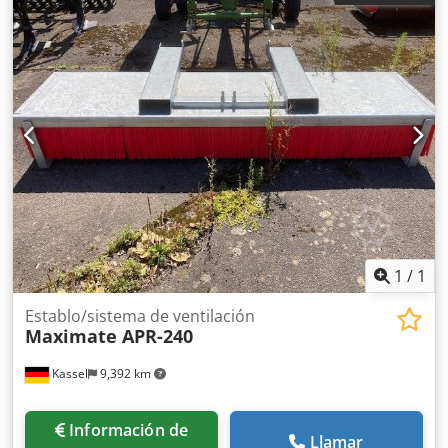
1
/
1
Establo/sistema de ventilación
Maximate APR-240
Kassel
9,392 km
Información de
Llamar