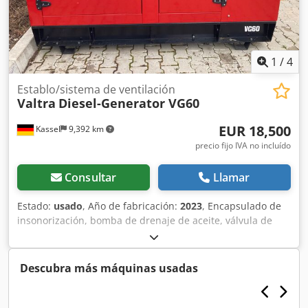
1
/
4
Establo/sistema de ventilación
Valtra
Diesel-Generator VG60
EUR 18,500
Kassel
9,392 km
precio fijo IVA no incluído
Consultar
Llamar
Estado:
usado
, Año de fabricación:
2023
, Encapsulado de
insonorización, bomba de drenaje de aceite, válvula de
tres vías, conexión para generador eléctrico / Mecc Alte
ECP322M4B, motor AGCO Power 33 DTG, control manual,
depósito de combustible de 200L / Cjdpfx Adsrxur Ueyoha
Descubra más máquinas usadas