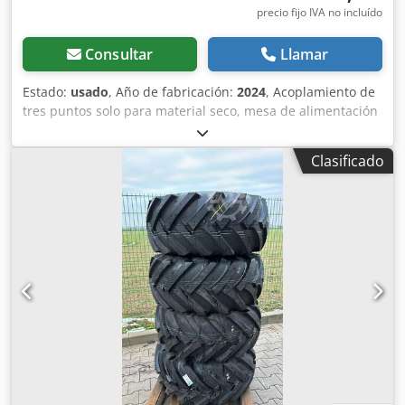
precio fijo IVA no incluído
Consultar
Llamar
Estado:
usado
, Año de fabricación:
2024
, Acoplamiento de
tres puntos solo para material seco, mesa de alimentación
hidráulica abatible para balas redondas y cuadradas.
Molino y mesa de alimentación atornillados de forma fija
Clasificado
sobre una estructura base robusta. Se requieren 2
conexiones hidráulicas de doble efecto. Eyectora tipo jirafa
orientada a la izquierda en la dirección de marcha.
Chjdpfxjtrdztj Adyea