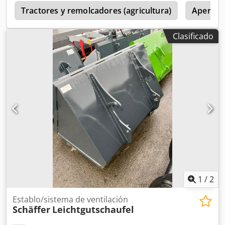
Tractores y remolcadores (agricultura)
Aperos 
Clasificado
1
/
2
Establo/sistema de ventilación
Schäffer
Leichtgutschaufel