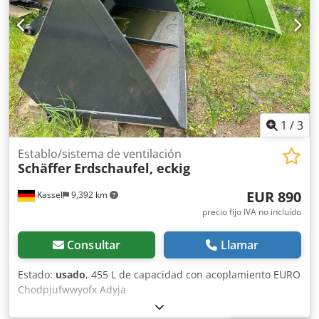
1
/
3
Establo/sistema de ventilación
Schäffer
Erdschaufel, eckig
EUR 890
Kassel
9,392 km
precio fijo IVA no incluído
Consultar
Llamar
Estado:
usado
, 455 L de capacidad con acoplamiento EURO
Chodpjufwwyofx Adyja