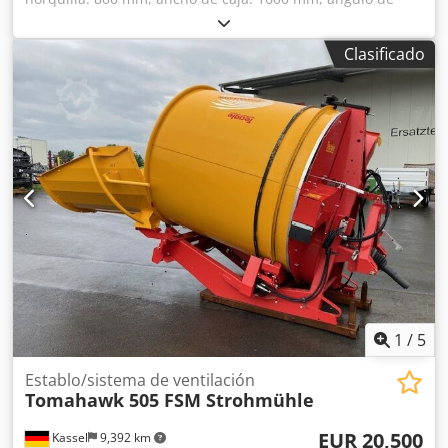
inclinación: 135 grados Cedpjucp Ufjfx Adyeha
Clasificado
1
/
5
Establo/sistema de ventilación
Tomahawk 505 FSM Strohmühle
EUR 20,500
Kassel
9,392 km