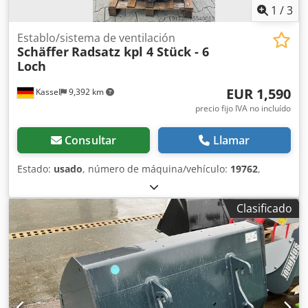
1
/
3
Establo/sistema de ventilación
Schäffer
Radsatz kpl 4 Stück - 6
Loch
EUR 1,590
Kassel
9,392 km
precio fijo IVA no incluído
Consultar
Llamar
Estado:
usado
, número de máquina/vehículo:
19762
,
Clasificado