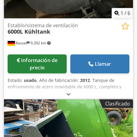
1
/
6
Establo/sistema de ventilación
6000L Kühltank
Kassel
9,392 km
Información de
Llamar
precio
Estado:
usado
, Año de fabricación:
2012
, Tanque de
enfriamiento de acero inoxidable de 6000 L, completo y
totalmente operativo. Chodpfx Adetvgm Doyja
Clasificado