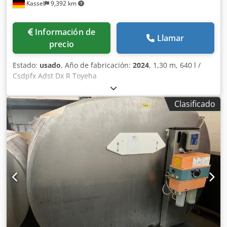
Kassel
9,392 km
Información de
Llamar
precio
Estado:
usado
, Año de fabricación:
2024
, 1,30 m, 640 l /
Csdpfx Adst Dx R Toyeha
Clasificado