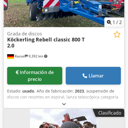
1
/
2
Grada de discos
Köckerling
Rebell classic 800 T
2.0
Kassel
9,392 km
Información de
Llamar
precio
Estado:
usado
, Año de fabricación:
2023
, suspensión de
discos con resortes en espiral, lanza telescópica categoría
III, freno neumático hidráulico, rastra de acabado, rodillo
DSTS, sistema de iluminación, peritaje para permiso de
Clasificado
circulación Dedpfxjr Nxy No Accewa