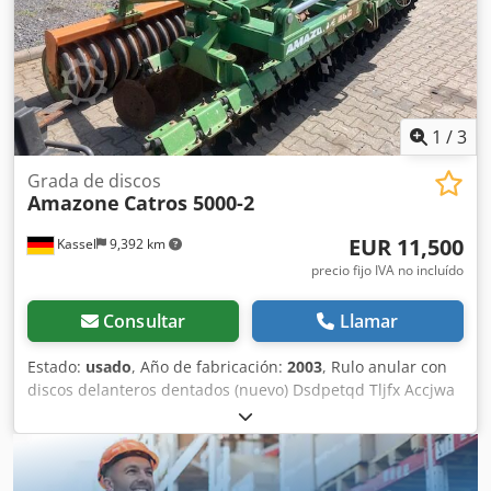
1
/
3
Grada de discos
Amazone
Catros 5000-2
EUR 11,500
Kassel
9,392 km
precio fijo IVA no incluído
Consultar
Llamar
Estado:
usado
, Año de fabricación:
2003
, Rulo anular con
discos delanteros dentados (nuevo) Dsdpetqd Tljfx Accjwa