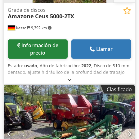
Grada de discos
Amazone
Ceus 5000-2TX
Kassel
9,392 km
Información de
Llamar
precio
Estado:
usado
, Año de fabricación:
2022
, Disco de 510 mm
dentado, ajuste hidráulico de la profundidad de trabajo
del grupo de discos / ajuste hidráulico de la profundidad
de trabajo de la unidad de nivelación, púas C-Mix-Ultra
Clasificado
para Ceus 50 / ajuste hidráulico de la profundidad de
trabajo del campo de púas con lanza hidráulica HD
CUCHILLA 80 mm / (14/K1) Djdpetz Tpljfx Accewa