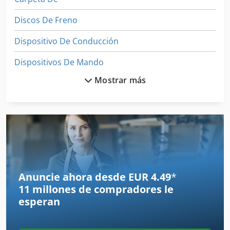
Discos De Freno
Dispositivo De Conducción
Dispositivos De Mando
Mostrar más
Dos Grada De Rotary
Escala De Grano
Grabación De Disco
Granulador De
Grapadora De Alambre
Anuncie ahora desde EUR 4.49
*
11 millones de compradores
le
Grapadoras De Esquina
esperan
Gruas De Construccion