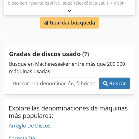
disco con resorte espiral, lanza telescópica cat. III/IV con
ajuste hidráulico, tablero nivelador frontal hidráulico,
freno neumático, rodillo DSTS, iluminación, rastra trasera,
Guardar búsqueda
rodillo DSTS. Djdpfx Acett I N Ijcewa
Gradas de discos usado
(7)
Busque en Machineseeker entre más que 200,000
máquinas usadas.
Buscar
Explore las denominaciones de máquinas
más populares:
Arreglo De Discos
Carpeta De