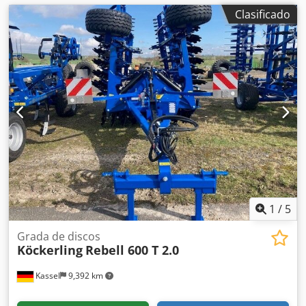
Clasificado
1
/
5
Grada de discos
Köckerling
Rebell 600 T 2.0
Kassel
9,392 km