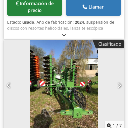
Información de
Llamar
precio
Estado:
usado
, Año de fabricación:
2024
, suspensión de
discos con resortes helicoidales, lanza telescópica
categoría III / IV, freno neumático, rodillo DSTS, rastra
trasera, iluminación Djdpfxetpgthe Accswa
Clasificado
1
/
7