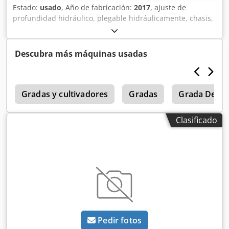
Estado:
usado
, Año de fabricación:
2017
, ajuste de
profundidad hidráulico, plegable hidráulicamente, chasis,
ruedas de apoyo, campo de discos se puede ajustar
hidráulicamente Dwsdjuigwdepfx Accea
Descubra más máquinas usadas
3
Gradas y cultivadores
Gradas
Grada De Di
Clasificado
Pedir fotos