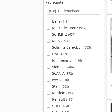
Fabricante:
Benz
(918)
Mercedes-Benz
(917)
SCHMITZ
(657)
MAN
(650)
Schmitz Cargobull
(605)
DAF
(472)
Jungheinrich
(416)
Siemens
(404)
SCANIA
(372)
Iveco
(310)
Stahl
(208)
Möslein
(193)
Renault
(189)
STILL
(184)