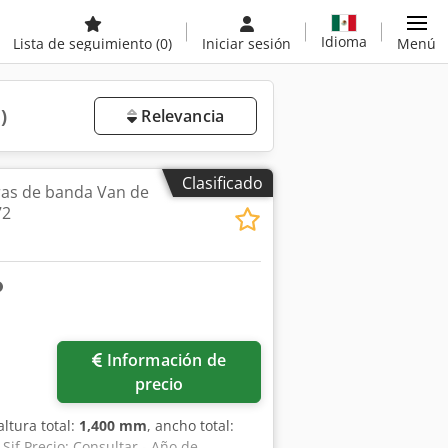
Idioma
Lista de seguimiento
(0)
Iniciar sesión
Menú
)
Relevancia
Clasificado
as de banda Van de
72
Información de
precio
 altura total:
1,400 mm
, ancho total:
Sjf Precio: Consultar - Año de