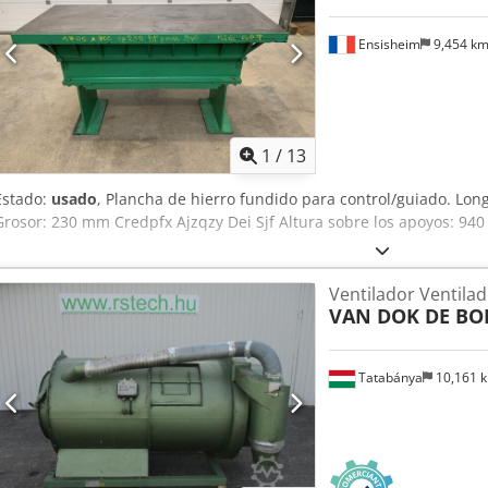
Ensisheim
9,454 k
1
/
13
Estado:
usado
, Plancha de hierro fundido para control/guiado. L
Grosor: 230 mm Credpfx Ajzqzy Dei Sjf Altura sobre los apoyos: 94
Ventilador Ventila
VAN DOK DE BO
Tatabánya
10,161 