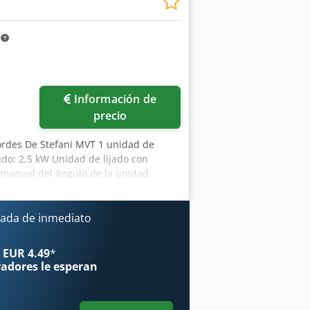
m
Información de
precio
bordes De Stefani MVT 1 unidad de
ado: 2,5 kW Unidad de lijado con
e manual del ángulo de la unidad
de avance regulable mediante variador
ada de inmediato
 EUR 4.49
*
radores
le esperan