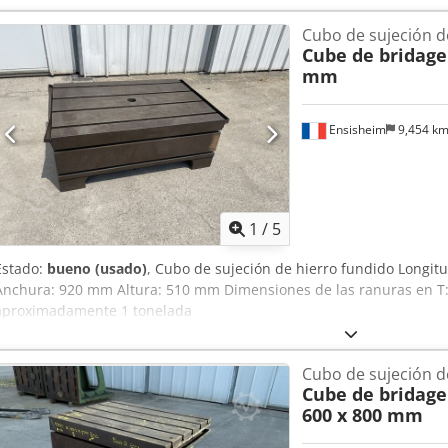
Cubo de sujeción d
Cube de bridage
mm
Ensisheim
9,454 k
1
/
5
Estado:
bueno (usado)
, Cubo de sujeción de hierro fundido Longit
Anchura: 920 mm Altura: 510 mm Dimensiones de las ranuras en T:
aproximadamente 1 tonelada
Cubo de sujeción d
Cube de bridage
600 x 800 mm