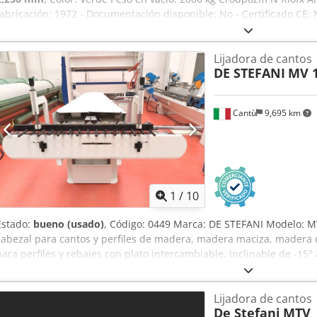
fabricación: 1972 - Documentación disponible: No - Certificado CE: 
Dimensiones de transporte: 1800 mm x 2250 mm x 1400 mm (largo x 
[kg]: 2000 kg - Paquetes de transporte [unidades]: 1 Información fin
Lijadora de cantos
incluye el IVA IVA/Régimen de recargo del IVA: El IVA es deducible 
DE STEFANI
MV 
de vehículos usados posibles en cualquier momento para todos los 
Rossum
Cantù
9,695 km
1
/
10
Estado:
bueno (usado)
, Código: 0449 Marca: DE STEFANI Modelo: MV
cabezal para cantos y perfiles de madera, madera maciza, madera c
para perfiles y rebajes con plato intercambiable, inclinable de -15
710/1420 – Cv 1,3 – 2,5 Altura de trabajo mm 100 Alimentación auto
entrada ajustable Aire comprimido 6 atm Diámetro de la salida de
Lijadora de cantos
Serf Dimensiones totales mm 2100 x 1600 x 1350 h Peso kg 950
De Stefani
MTV