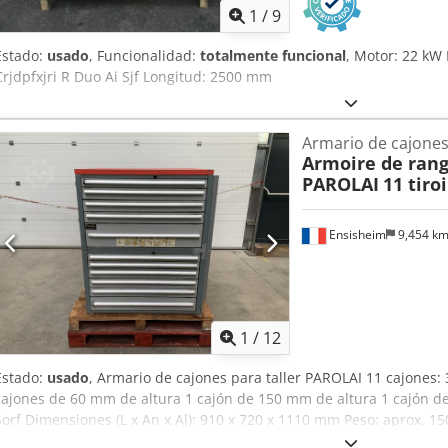
1
/
9
Estado:
usado
, Funcionalidad:
totalmente funcional
, Motor: 22 kW
Crjdpfxjri R Duo Ai Sjf Longitud: 2500 mm
Armario de cajones 
Armoire de rang
PAROLAI
11 tiroi
Ensisheim
9,454 k
1
/
12
Estado:
usado
, Armario de cajones para taller PAROLAI 11 cajones:
cajones de 60 mm de altura 1 cajón de 150 mm de altura 1 cajón d
Sorf Dimensiones (L x An x Al): 910 x 720 x 1110 mm Peso: aprox. 15