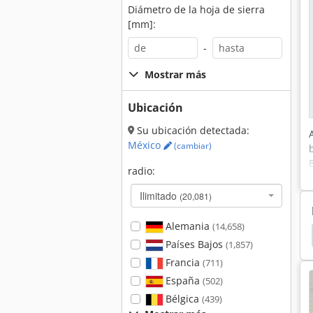
Diámetro de la hoja de sierra
[mm]:
-
Mostrar más
Ubicación
Su ubicación detectada:
México
(cambiar)
radio:
Ilimitado
(20,081)
Alemania
(14,658)
 Timeserver
Lijadora
Rehnen
Amoladora
Países Bajos
(1,857)
Francia
(711)
España
(502)
Bélgica
(439)