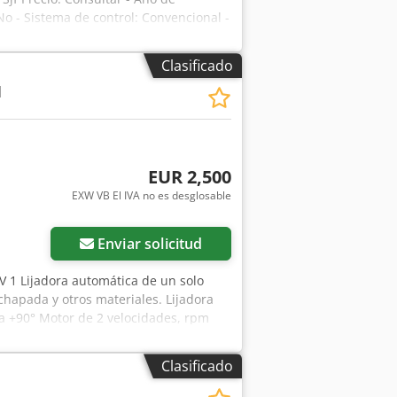
No - Sistema de control: Convencional -
ancho x alto) - Peso de transporte
anciera IVA: El precio indicado no
Clasificado
para las empresas Entrega y aceptación
1
productos de la industria Lukas van
EUR 2,500
EXW VB El IVA no es desglosable
Enviar solicitud
 1 Lijadora automática de un solo
hapada y otros materiales. Lijadora
° a +90° Motor de 2 velocidades, rpm
mática con velocidad variable Guía de
 extracción 100 mm Cedpfx Aiszmyp Ae
Clasificado