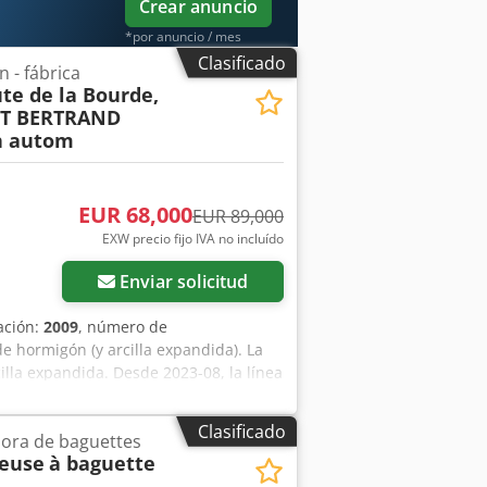
Crear anuncio
*por anuncio / mes
Clasificado
 - fábrica
te de la Bourde,
ET BERTRAND
h autom
EUR 68,000
EUR 89,000
EXW precio fijo IVA no incluído
Enviar solicitud
ación:
2009
, número de
e hormigón (y arcilla expandida). La
illa expandida. Desde 2023-08, la línea
n orden: - 2 pcs. silos pequeños (con
eria prima a la tolva de pesaje. Cjdsuc
Clasificado
ora de baguettes
 materia prima desde la tolva de pesaje
neuse
à baguette
acidad de la cuchara 1200 l, potencia
desde la mezcladora hasta la prensa