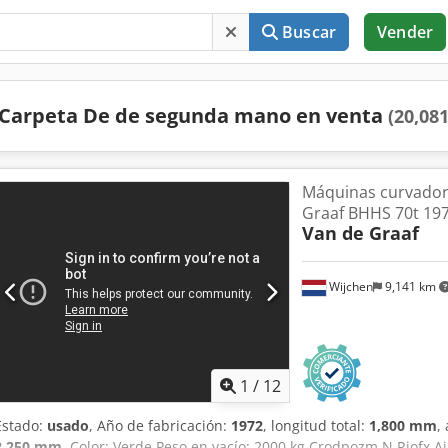
Buscar
Vender
Carpeta De de segunda mano en venta
(20,081
Máquinas curvador
Graaf BHHS 70t 19
Van de Graaf
Wijchen
9,141 km
1
/
12
Estado:
usado
, Año de fabricación:
1972
, longitud total:
1,800 mm
,
2,250 mm
, Color: Verde Peso en vacío: 2000 kg Crodpozm N Riofx Ai 