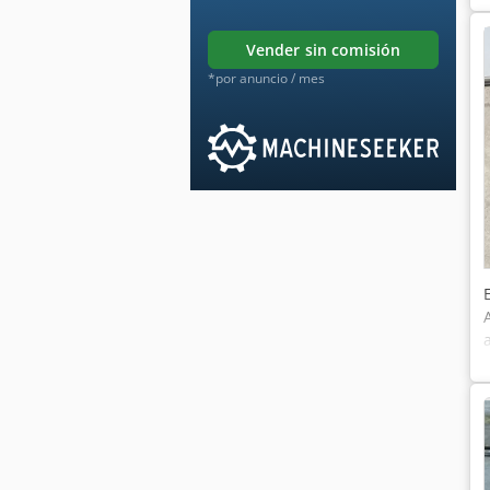
vender sin comisión
*por anuncio / mes