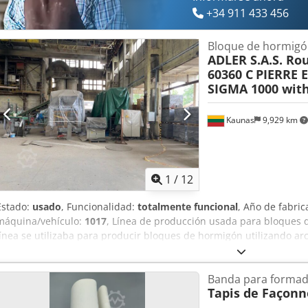
+34 911 433 456
Bloque de hormigón
ADLER S.A.S. Rou
60360 C
PIERRE 
SIGMA 1000 wit
Kaunas
9,929 km
1
/
12
Estado:
usado
, Funcionalidad:
totalmente funcional
, Año de fabric
máquina/vehículo:
1017
, Línea de producción usada para bloques d
línea se utilizaba para producir bloques de hormigón utilizando arc
ya no está en funcionamiento, se ha conservado. Línea de bloques e
vibro, con aletas neumáticas). - Transportador de suministro de mat
Banda para formad
Tzvspfx Ai Sjrf - Tolva de pesaje. - Transportador de suministro de
Tapis de Façon
hasta la mezcladora. - Mezcladora FK Machinery (Polonia, 2022, cap
del motor 18,5 kW). - Transportador de alimentación de la mezcla 