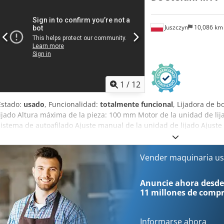
Juszczyn
10,086 k
1
/
12
Estado:
usado
, Funcionalidad:
totalmente funcional
, Lijadora de 
lijado Altura máxima de la pieza: 100 mm Motor de la unidad de lij
sistema de autoafilado Ajuste manual de la unidad de lijado Ajust
Credpfx Ajznu D Rji Sef Unidad de lijado con oscilación Velocidad 
Motor de avance de 0,74 kW
Vender maquinaria us
Anuncie ahora desde
11 millones de comp
Informarse ahora