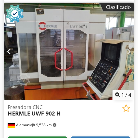
HEIDENHAIN TNC 426 Área de trabajo X/Y/Z: 600 x 450 x
Clasificado
500 mm Rango de velocidad: 20 - 6.300 rpm
Portaherramientas: SK 40 Palpador 3D M & H (para el
posicionamiento de la pieza de trabajo) Dispositivo de
fresado vertical-horizontal Mandril de perforación Sistema
de refrigeración Mesa giratoria: 900 x 458 Peso: 4.000 kg
Dimensiones de la máquina: Largo x Ancho x Alto: aprox.:
3.900 x 2.000 x 2.000 mm Dcjdpfxsv Rxa Ss Aa Hok ä3826
1
/
4
Fresadora CNC
HERMLE
UWF 902 H
Alemania
9,538 km