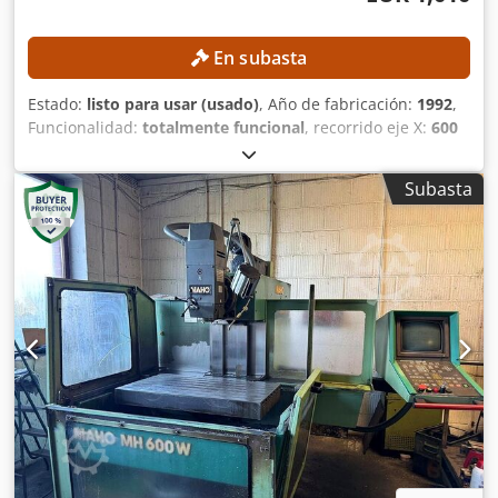
En subasta
Estado:
listo para usar (usado)
, Año de fabricación:
1992
,
Funcionalidad:
totalmente funcional
, recorrido eje X:
600
mm
, recorrido del eje Y:
400 mm
, recorrido del eje Z:
420
mm
, velocidad del cabezal (máx.):
4,000 rpm
, modelo de
Subasta
controlador:
Heidenhain 407
, Sin precio mínimo: ¡venta
garantizada al mejor postor! DETALLES TÉCNICOS
Recorrido del eje X: 600 mm Recorrido del eje Y: 400 mm
Recorrido del eje Z: 420 mm Velocidad máxima de rotación
del husillo: 4.000 rpm Conexión de herramientas: SK 40
Distancia entre el husillo y la mesa: 127–567 mm Diámetro
del husillo en el rodamiento delantero: 55 mm DETALLES
DE LA MÁQUINA Control: Heidenhain 407 Dodpfx
Aaszpxfhs Hsck EQUIPAMIENTO Volante manual Conexión
de red