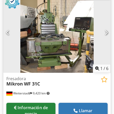
500, z-460 mm Velocidad de giro: 31,5-3150 rpm
1
/
6
Fresadora
Mikron
WF 31C
Weiterstadt
9,420 km
Información de
Llamar
precio