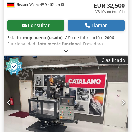
EUR 32,500
Ubstadt-Weiher
9,462 km
VB IVA no incluído
Consultar
Llamar
Estado:
muy bueno (usado)
, Año de fabricación:
2006
,
Funcionalidad:
totalmente funcional
, Fresadora
Kunzmann WF4/3 con control Heidenhain TNC 124. Estado
excelente. ¡Cumple con las normas CE! Datos técnicos: >>
Clasificado
Año de fabricación: 2006. Número de máquina: 346143 >>
Mesa angular fija >> Velocidad: ajustable de forma
continua hasta 4000 rpm >> Avance ajustable de forma
continua en 3 ejes, de 0 a 2000 mm/min >> Recorridos
X/Y/Z: 400/320/400 mm >> Superficie de la mesa: 650 x 350
mm >> Carga de la mesa: 250 kg >> Recorrido vertical del
husillo: 60 mm >> Husillo vertical y husillo horizontal: SK40
>> Sistema de sujeción hidráulico >> Peso aproximado:
1800 kg >> Espacio requerido: aproximadamente 2,3 x 2 x 2
m >> Potencia del motor: 13 KVA Accesorios y
equipamiento: >> Control Heidenhain TNC 124 >> Sujeción
hidráulica vertical y horizontal >> Lubricación central