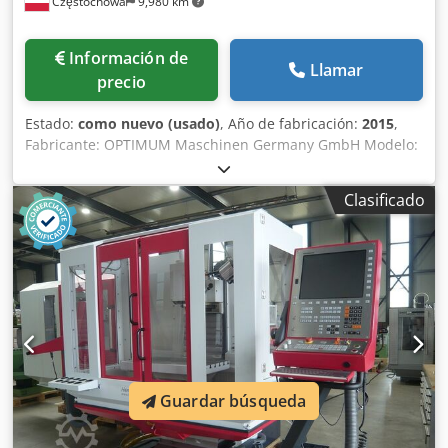
Częstochowa
9,980 km
Información de
Llamar
precio
Estado:
como nuevo (usado)
, Año de fabricación:
2015
,
Fabricante: OPTIMUM Maschinen Germany GmbH Modelo:
F 150 Tipo de máquina: centro de mecanizado CNC de 3
ejes Número de serie: 1521211505 Año de fabricación:
Clasificado
2015 Control: Siemens Sinumerik 828D Recorridos de los
ejes X/Y/Z: aprox. 750 / 500 / 500 mm Portaherramientas:
BT40 Potencia del husillo: 12 kW Potencia del husillo S1: 9
kW Potencia total: 25 kW Suministro eléctrico: 400 V / 50 Hz
Mesa de trabajo con ranuras en T: aprox. 800 × 450 mm
Equipamiento: Cambiador automático de herramientas
integrado Dodpfx Ajy Ia Uwea Hsck Transportador de
virutas integrado Peso de la máquina: aprox. 3.520 kg
Guardar búsqueda