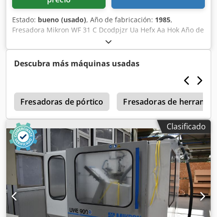
Estado:
bueno (usado)
, Año de fabricación:
1985
,
Fresadora Mikron WF 31 C Dcodpjzr Ua Hefx Aa Hok Año de
fabricación: 1985 Equipada con control Heidenhain TNC
155 En buen estado.
Descubra más máquinas usadas
a
Fresadoras de pórtico
Fresadoras de herramient
Clasificado