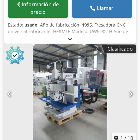
Información de
Llamar
precio
Estado:
usado
, Año de fabricación:
1995
, Fresadora CNC
universal Fabricante: HERMLE Modelo: UWF 902 H Año de
fabricación: 1995 Horas de funcionamiento: 46.680 Control:
HEIDENHAIN TNC 426 Dcsdpfx Aev Rpr Sja Hsk Recorridos
Clasificado
X/Y/Z: 600 x 450 x 500 mm Mesa giratoria: 900 x 458 mm
Palpador 3D Renishaw Rango de velocidades: de 20 a 6.300
rpm Portaherramientas: SK 40 Depósito de refrigerante
Potencia del motor: 8,6 kW Peso aproximado: 4.500 kg
Dimensiones de la máquina (largo x ancho x alto):
aproximadamente 2.950 x 2.200 x 2.300 mm 3826
1
/
10