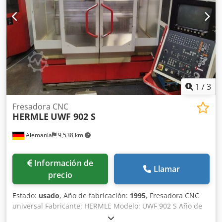
1900 kilogramos Dcedpewnbrdefx Aa Hjk
1
/
3
Fresadora CNC
HERMLE
UWF 902 S
Alemania
9,538 km
Información de
Llamar
precio
Estado:
usado
, Año de fabricación:
1995
, Fresadora CNC
universal Fabricante: HERMLE Modelo: UWF 902 S Año de
fabricación: 1995 Horas de funcionamiento: 65.071 Control: