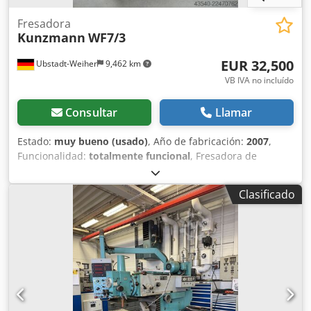
Fresadora
Kunzmann
WF7/3
EUR 32,500
Ubstadt-Weiher
9,462 km
VB IVA no incluído
Consultar
Llamar
Estado:
muy bueno (usado)
, Año de fabricación:
2007
,
Funcionalidad:
totalmente funcional
, Fresadora de
herramientas Kunzmann WF7/3 con control Heidenhain
TNC 124. ¡EN EXCELENTE ESTADO! Cumple con la
Clasificado
normativa CE. Datos técnicos: >> Año de fabricación 2007,
número de máquina 370648 >> Mesa giratoria, inclinable y
oscilante Ranuras de sujeción: 6 Ancho de ranuras: 14 H 7
Distancia entre ranuras: 63 mm Carga máxima: 300 kg >>
Velocidades de giro S I: 1 – 1125 min-1 Velocidades de giro
S II: 1126 – 4500 min-1 >> Avance (potenciómetro 100 %)
longitudinal y transversal: 0 – 2000 mm/min Avance rápido
longitudinal y transversal: 5000 mm/min Avance vertical: 0