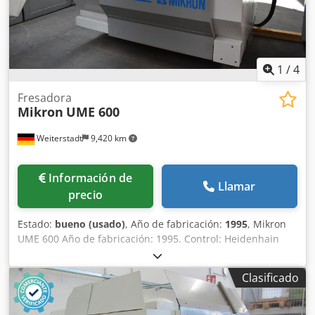
1
/
4
Fresadora
Mikron
UME 600
Weiterstadt
9,420 km
Información de
Llamar
precio
Estado:
bueno (usado)
, Año de fabricación:
1995
, Mikron
UME 600 Año de fabricación: 1995. Control: Heidenhain
TNC 407. Estado del cabezal según descripción. Recorrido
en el eje X: 600 mm. Recorrido en el eje Y: 500 mm.
Clasificado
Recorrido en el eje Z: 450 mm. Velocidad de giro: 5 - 5000
rpm. Recorrido del eje de la manga: 90 mm. Potencia total
requerida: 9 kW. Dcjdozr T U Aepfx Aa Hsk Rango de