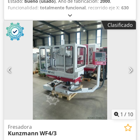
Estado:
bueno (usado)
, Año de fabricación:
2000
,
Funcionalidad:
totalmente funcional
, recorrido eje X:
630
mm
, recorrido del eje Y:
500 mm
, recorrido del eje Z:
500
mm
, velocidad del cabezal (máx.):
7,000 rpm
, peso total:
Clasificado
4,500 kg
, Control CNC Heidenhain TNC 426 Volante
electrónico Cabezal giratorio manual Portapinzas Sistema
de refrigeración Dcodpfozr D Akox Aa Hsk Palpador de
medición Datos técnicos: Recorrido en X: 630 mm
Recorrido en Y: 500 mm Recorrido en Z: 500 mm Rango de
velocidad del husillo (2 velocidades): 20 - 7000 rpm Avance
rápido: 15 m/min. Cono del husillo: SK 40 Peso de la
máquina (aprox.): 4500 kg Los datos técnicos, los
accesorios y la descripción de la máquina no son
vinculantes.
1
/
10
Fresadora
Kunzmann
WF4/3