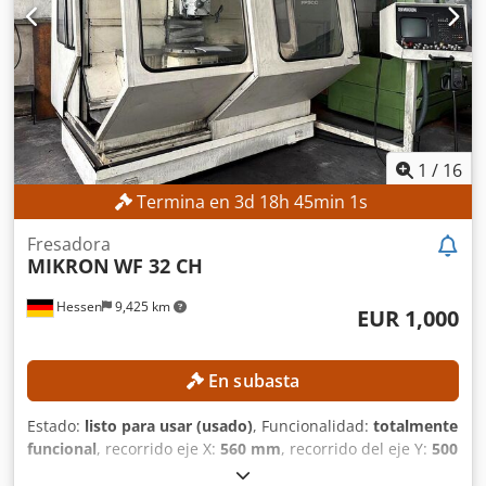
Conexión del husillo: ISO 40 Superficie de sujeción de la
mesa: 900 x 480 mm DETALLES DE LA MÁQUINA Potencia
del husillo: 5,5 kW Horas de funcionamiento: 46.652 h Peso
de la máquina: 2.900 kg EQUIPAMIENTO Pantalla digital de
posición Millplus CNC
1
/
16
Termina en
3
d
18
h
44
min
59
s
Fresadora
MIKRON
WF 32 CH
Hessen
9,425 km
EUR 1,000
En subasta
Estado:
listo para usar (usado)
, Funcionalidad:
totalmente
funcional
, recorrido eje X:
560 mm
, recorrido del eje Y:
500
mm
, recorrido del eje Z:
400 mm
, velocidad del cabezal