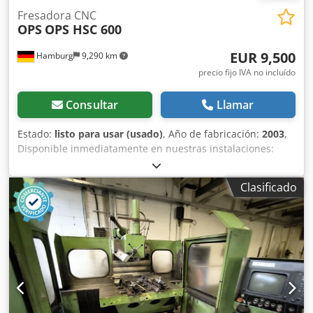
Fresadora CNC
OPS
OPS HSC 600
EUR 9,500
Hamburg
9,290 km
precio fijo IVA no incluído
Consultar
Llamar
Estado:
listo para usar (usado)
, Año de fabricación:
2003
,
Disponible inmediatamente en nuestras instalaciones:
Dcjdpfszrlwvex Aa Hjk Fresadora CNC OPS Modelo OPS HSC
600 Año de fabricación: 2003 Control CNC Andronic,
Clasificado
control de trayectoria 3D con interfaz Ethernet Recorridos
X/Y/Z: 625/375/350 mm Cargador de herramientas con
sistema Erowa, 40 posiciones Velocidades de husillo: 5000
– 40.000 RPM Mesa fija con capacidad de carga de hasta
600 kg Velocidad de desplazamiento de hasta 20 m/min
Precisión de repetibilidad: 0,002 mm Cargador de
herramientas con capacidad para 32 herramientas Husillo
HSK 32 E Potencia del motor: 9 kW Peso: 3500 kg Precio:
9.500 € (más IVA), disponible en nuestras instalaciones.