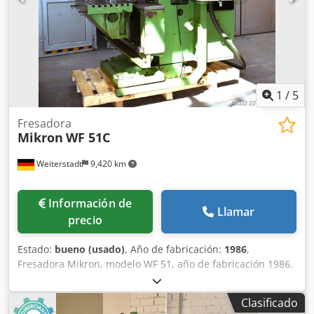
1
/
5
Fresadora
Mikron
WF 51C
Weiterstadt
9,420 km
Información de
Llamar
precio
Estado:
bueno (usado)
, Año de fabricación:
1986
,
Fresadora Mikron, modelo WF 51, año de fabricación 1986.
Dsdpfx Aozr Ubwsa Hjck Control: Heidenhain TNC 155
Portaherramientas: SK 40 Recorrido del husillo: 110 mm
Clasificado
Tamaño de la mesa: 1000 x 500 mm Recorridos: x-710, y-