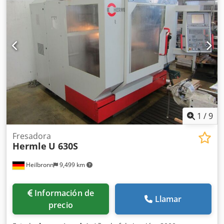
avance: 0-10.000 mm/min. Peso de la máquina: aprox.
3260 kg. Espacio requerido: aprox. 2200x2800x2000 mm.
Potencia del cabezal: 6 kW. Cabezal de fresado vertical con
sujeción hidráulica SK 40.
1
/
9
Fresadora
Hermle
U 630S
Heilbronn
9,499 km
Información de
Llamar
precio