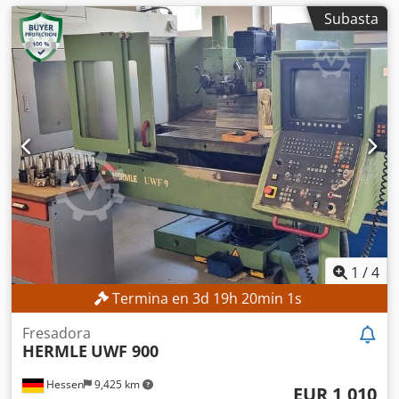
Subasta
1
/
4
Termina en
3
d
19
h
19
min
59
s
Fresadora
HERMLE
UWF 900
Hessen
9,425 km
EUR 1,010