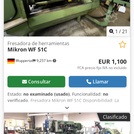
1
/
21
Fresadora de herramientas
Mikron
WF 51C
EUR 1,100
Wuppertal
9,257 km
FCA precio fijo IVA no incluído
Consultar
Llamar
Estado:
no examinado (usado)
, Funcionalidad:
no
verificado
, Fresadora Mikron WF 51C Disponibilidad: La
recogida del artículo debe realizarse de forma obligatoria
el 11 de agosto o el 12 de agosto de 2026. Se le comunicará
Clasificado
con antelación cuál de los dos días está previsto para
usted y se coordinará con usted. Condiciones de pago:
Pago por adelantado, mediante transferencia bancaria.