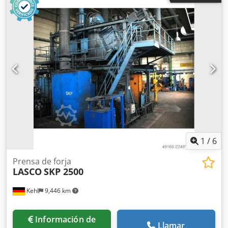
aprox.: 23 kg Se trata de un aparato de sobremesa. La
altura del émbolo puede ajustarse aflojando los tornillos
Allen hasta 140 mm mediante la manivela. Soporte del
émbolo Ø 10 mm con muelle de retorno Base con 2
orificios de sujeción Ø 12 mm *
1
/
6
Prensa de forja
LASCO
SKP 2500
Kehl
9,446 km
Información de
Llamar