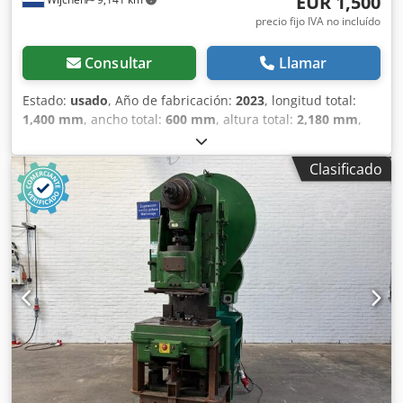
EUR 1,500
precio fijo IVA no incluído
Consultar
Llamar
Estado:
usado
, Año de fabricación:
2023
, longitud total:
1,400 mm
, ancho total:
600 mm
, altura total:
2,180 mm
,
Color: Azul Peso en vacío: 280 kg - Año de fabricación: 2023
- Documentación disponible: No - Marcado CE: Sí -
Clasificado
Certificado CE: No - Número de serie: SA021 - Control:
Convencional - Modelo de prensa: Prensa de taller
Chjdpfxszry H Ej Aglsa - Tipo de prensa: De simple efecto -
Fuerza de prensado [toneladas]: 30 - Carrera mínima
[mm]: 0 - Carrera máxima [mm]: 190 - Longitud de la mesa
[mm]: 695 - Ancho de la mesa [mm]: 60 - Ancho del pistón
[mm]: 60 - Altura máxima de apertura [mm]: 1000 - Ajuste
de altura [mm]: 830 - Dimensiones de transporte: 1400
mm x 600 mm x 2180 mm (largo x ancho x alto) - Peso de
transporte [kg]: 280 kg - Paquetes de transporte
[unidades]: 1 Información financiera IVA: El precio indicado
no incluye el IVA. IVA/Régimen de recargo del IVA: El IVA es
deducible para las empresas. Entrega y aceptación de