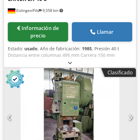
Eislingen/Fils
9,558 km
Información de
Llamar
precio
Estado:
usado
, Año de fabricación:
1985
, Presión 40 t
Distancia entre columnas 495 mm Carrera 150 mm
Distancia mesa/pistón, carrera grande arriba, ajuste arriba
300 mm Superficie de mesa 490 x 400 mm Apertura
Clasificado
pasante en la mesa 50 mm Altura de mesa sobre el suelo
950 mm Paso lateral entre columnas 155 mm
Chodpfszrptbjx Aglsa Superficie del pistón 150 mm
Velocidad bajando 480 mm/s Velocidad subiendo 480
mm/s Velocidad de trabajo 20 mm/s Capacidad de aceite
115 l Potencia de accionamiento 7,5 kW Peso 2,2 t Espacio
requerido (AnxPrxAl) 1,35 x 1,1 x 2,2 m Con accionamiento
oleohidráulico, limitación superior e inferior de carrera,
tope mecánico de profundidad, control a dos manos y
pedal.