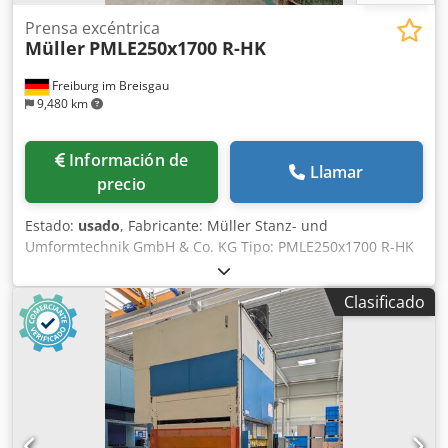
Prensa excéntrica
Müller
PMLE250x1700 R-HK
Freiburg im Breisgau
9,480 km
Información de
Llamar
precio
Estado:
usado
, Fabricante: Müller Stanz- und
Umformtechnik GmbH & Co. KG Tipo: PMLE250x1700 R-HK
Número de máquina: A05036-02 Año de fabricación: 2006
Tipo de máquina: Prensadora excéntrica Fuerza de
Clasificado
presión: 2500 kN Fuerza de presión: 250 t Número de
carreras: 20–120 min⁻¹ Carrera: 25–125 mm Ajuste del
émbolo: 100 mm Tensión: 400 V Potencia del motor: 55 kW
Chjdezrz Ecspfx Aglea Potencia de conexión: 100 kW Peso:
47.000 kg Cojín de tracción: No Estado: Usada La máquina
pierde aceite hidráulico Existen varias fugas en el sistema
hidráulico Los pasadores de tensión para el ajuste del