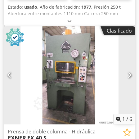
Estado:
usado
, Año de fabricación:
1977
, Presión 250 t
Abertura entre montantes 1110 mm Carrera 250 mm
Distancia mesa/émbolo, máxima carrera arriba, ajuste
arriba 500 mm Superficie de la mesa 1100 x 900 mm Altura
Clasificado
de la mesa sobre el suelo 950 mm Paso lateral del bastidor
690 mm Superficie del émbolo 1100 x 900 mm Capacidad
de aceite 730 l Potencia motriz 56,0 kW Dimensiones
(AnxFxAl) 2,3 x 1,55 x 3,96 m Chjdpfx Ajzrpthjglja Con
accionamiento oleohidráulico, control dependiente de
presión/tiempo y recorrido, amortiguación de golpe de
corte, tope de profundidad No se requiere foso de
cimentación
1
/
6
Prensa de doble columna - Hidráulica
EXNER
EX 40 S