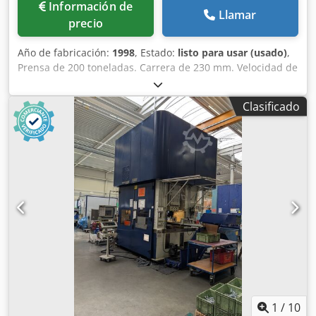
Información de
Llamar
precio
Año de fabricación:
1998
, Estado:
listo para usar (usado)
,
Prensa de 200 toneladas. Carrera de 230 mm. Velocidad de
25 a 35 ciclos por minuto. Altura del molde: 500 mm.
Ajuste del carro móvil: 110 mm. Motor principal: 20 CV.
Clasificado
Presión de aire: 5 kg/cm². Chedpfx Aszp Dnzeglsa Año de
fabricación: 1998.
1
/
10