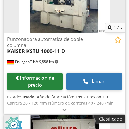
5,0 x 6,5 x 7,4 m Prensa calibradora con accionamiento
oleohidráulico, extractor hidráulico en la mesa y en el
punzón.
1
/
7
Punzonadora automática de doble
columna
KAISER
KSTU 1000-11 D
Eislingen/Fils
9,558 km
Información de
Llamar
precio
Estado:
usado
, Año de fabricación:
1995
, Presión 100 t
Carrera 20 - 120 mm Número de carreras 40 - 240 /min
Anchura entre montantes 1300 mm Altura de montaje
(carrera + ajuste del émbolo arriba) 670 mm Paso lateral
Clasificado
entre montantes 400 mm Superficie de mesa 1200 x 800
mm Apertura pasante en la mesa 900 x 200 mm Altura de