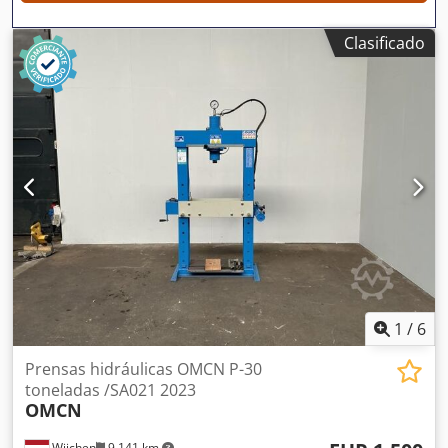
disposición en cualquier momento para todo tipo de
equipos industriales. Lukas van Rossum
Clasificado
1
/
6
Prensas hidráulicas OMCN P-30
toneladas /SA021 2023
OMCN
Wijchen
9,141 km