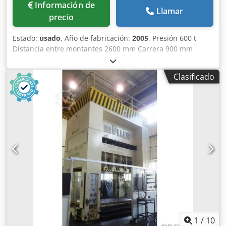
Información de
Llamar
precio
Estado:
usado
, Año de fabricación:
2005
, Presión 600 t
Distancia entre montantes 2600 mm Carrera 900 mm
Distancia mesa/prensa, carrera máx. arriba, ajuste arriba
1600 mm Superficie de la mesa 2500 x 1730 mm Fuerza del
Clasificado
cojín de embutición en la mesa 250 t Carrera del cojín de
embutición en la mesa 400 mm Superficie del cojín de
embutición en la mesa 2300 x 1300 mm Fuerza del cojín de
embutición en el émbolo 63 t Carrera del cojín de
embutición en el émbolo 160 mm Superficie del cojín de
embutición en el émbolo 1900 x 1300 mm Superficie del
émbolo 2500 x 1730 mm Paso lateral entre montantes 1100
mm Capacidad de aceite 3500 l Potencia de accionamiento
200,0 kW Dimensiones (AnxLxAl) 4,1 x 2,8 x 9,6 m Altura
sobre el nivel del suelo 6,4 m Año de fabricación 1974 -
Reacondicionada en 2005: cuadro eléctrico completamente
nuevo con control Siemens S7 y control de seguridad Pilz
con accionamiento oleohidráulico, cojín de embutición
hidráulicamente controlado tanto en mesa como en
1
/
10