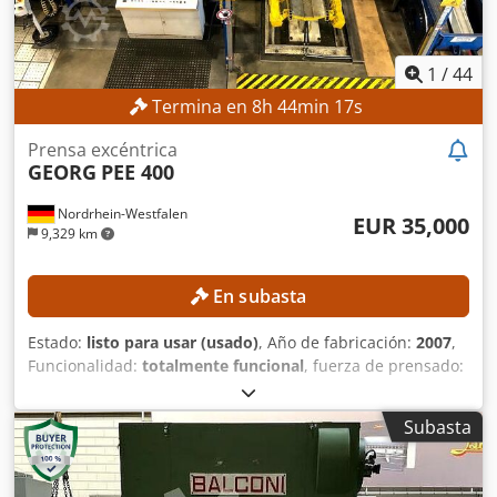
1
/
44
Termina en
8
h
44
min
15
s
Prensa excéntrica
GEORG
PEE 400
Nordrhein-Westfalen
EUR 35,000
9,329 km
En subasta
Estado:
listo para usar (usado)
, Año de fabricación:
2007
,
Funcionalidad:
totalmente funcional
, fuerza de prensado:
4,000 t
, carrera:
180 mm
, profundidad de garganta:
500
mm
, peso total:
28,000 kg
, modelo de controlador:
Subasta
Siemens S7-300
, ¡La máquina fue sometida a una revisión
general en 2007! Se realizaron las siguientes
modificaciones en la prensa excéntrica de un solo pilar PEE