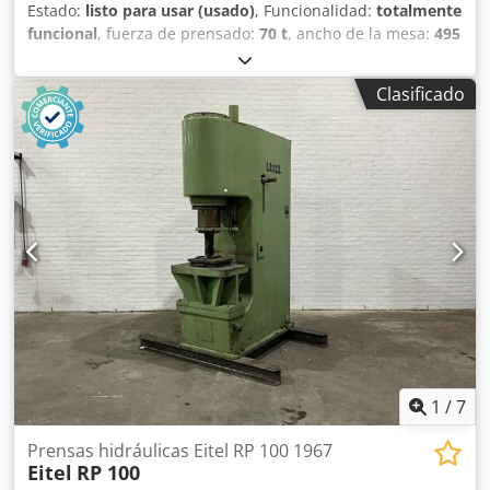
tracción hidráulico en la mesa de la prensa Brazos
Estado:
listo para usar (usado)
, Funcionalidad:
totalmente
portapinzas para la fijación de la herramienta de la prensa
funcional
, fuerza de prensado:
70 t
, ancho de la mesa:
495
Guías de la herramienta en la mesa DETALLES TÉCNICOS
mm
, longitud de la mesa:
650 mm
, DETALLES TÉCNICOS
Fuerza de la prensa: 4.000 kN Carrera ajustable de: 30–180
Fuerza de prensado: 70 t Carrera, mín.: 10 mm Carrera,
mm Csdpfxjzmfnqe Agloha Número de carreras por
Clasificado
máx.: 90 mm Longitud de la mesa: 650 mm Ancho de la
minuto, ajustable en ciclo continuo: 15–45 /min Ajuste del
mesa: 495 mm Ancho del soporte: 400 mm Cedpfx
vástago: 150 mm Salida: 500 mm Superficie del vástago
Agozrmm Ssljha DETALLES DE LA MÁQUINA Sistema de
(ancho × profundidad): 1.200 × 800 mm Superficie de la
control: CNC Dimensiones y peso Dimensiones (largo x
mesa (ancho × profundidad): 1.600 × 1.000 mm Distancia
ancho x alto): 2.650 x 1.600 x 3.350 mm Peso en vacío:
máxima entre la mesa y la superficie del vástago: 625 mm
9.000 kg Paquetes de transporte: 4 unidades
DETALLES DE LA MÁQUINA Control: Siemens S7-300
EQUIPAMIENTO Documentación
Potencia del motor: 55 kW Velocidad del motor: 1.500 rpm
Cojín de tracción hidráulico Diámetro del pistón: 110 mm
Diámetro de la varilla del pistón: 90 mm Superficie efectiva
del pistón: 95 cm² Diámetro del cojín de tracción: 230 mm
Fuerza de contrapresión ajustable: 10–250 kN Carrera útil
del cojín de tracción: 90 mm Velocidad del cojín de
tracción al extenderse: máx. 65 mm/s Sistema hidráulico
1
/
7
Caudal de la bomba del cojín de tracción: 29 l/min
Potencia de accionamiento de la bomba principal: 7,5 kW
Prensas hidráulicas Eitel RP 100 1967
Volumen de aceite en el depósito: 250 l Caudal de la
Eitel
RP 100
bomba de recirculación: 65 l/min Potencia de