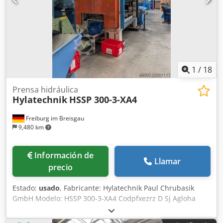
émbolo están desactivados debido a las fugas hidráulicas
Se vende sin el sistema de banda Vídeos disponibles a
petición Ubicación: Friburgo
1
/
18
Prensa hidráulica
Hylatechnik
HSSP 300-3-XA4
Freiburg im Breisgau
9,480 km
Información de
Llamar
precio
Estado:
usado
, Fabricante: Hylatechnik Paul Chrubasik
GmbH Modelo: HSSP 300-3-XA4 Codpfxezrz D Sj Agloha
Tipo de máquina: Prensa hidráulica Año de fabricación:
2000 Estado: usada Fuerza de prensado: 3.000 kN Fuerza