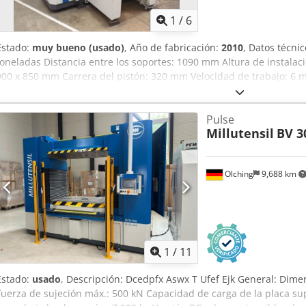
1
/
6
Estado:
muy bueno (usado)
, Año de fabricación:
2010
, Datos técni
toneladas Distancia entre los soportes: 1090 mm Altura de instala
900 x 850 mm Carrera del pistón: 320 mm Velocidad de trabajo: 6 
Dimensiones (ancho x profundidad x altura): aprox. 2500 x 2200 x 
Estado: Dodpfx Aszlbzkof Ejck muy buen estado, poco uso El vende
Pulse
de escritura o de transmisión de datos. La máquina presenta, en cu
Millutensil
BV 3
características acordes a su antigüedad; las máquinas usadas se v
Olching
9,688 km
1
/
11
Estado:
usado
, Descripción: Dcedpfx Aswx T Ufef Ejk General: Dim
Fuerza de sujeción máx.: 500 kN Capacidad de carga de la placa su