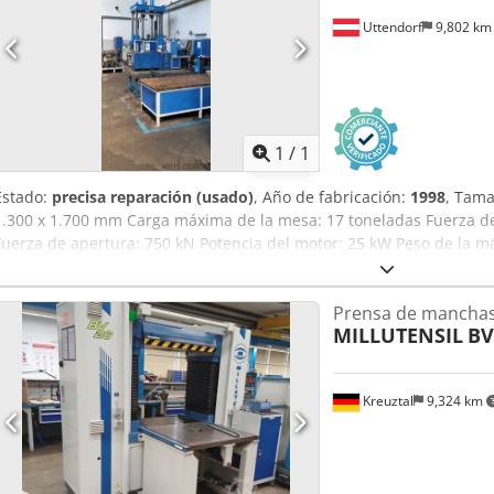
Uttendorf
9,802 k
Pedir m
1
/
1
Estado:
precisa reparación (usado)
, Año de fabricación:
1998
, Tama
1.300 x 1.700 mm Carga máxima de la mesa: 17 toneladas Fuerza de 
Fuerza de apertura: 750 kN Potencia del motor: 25 kW Peso de la
toneladas
Prensa de mancha
MILLUTENSIL
BV
Kreuztal
9,324 km