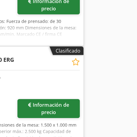
Información de
precio
cos: Fuerza de prensado: de 30
ción: 920 mm Dimensiones de la mesa:
mm/min. Marcado CE / firma CE
2550 mm Peso: aprox. 4 toneladas
dor no se hace responsable de errores
Clasificado
anto a apariencia, técnica y desgaste,
0 ERG
enden sin garantía alguna.
Información de
precio
ensiones de la mesa: 1.500 x 1.000 mm
perior máx.: 2.500 kg Capacidad de