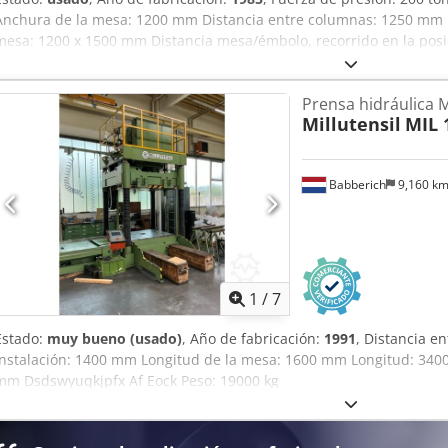
Anchura de la mesa: 1200 mm Distancia entre columnas: 1250 mm R
mesa: 1200 x 1500 mm Distancia mesa/émbolo, recorrido en la posi
mesa sobre el suelo: 638 mm Superficie del émbolo: 1200 x 1500 mm
toneladas Espacio requerido (ancho x largo x alto): 2,2 x 4,52 x 4,
Prensa hidráulica M
extensible y con inclinación, expulsor en la mesa, sistema de inye
Millutensil
MIL 
mediante cremallera.
Babberich
9,160 k
1
/
7
Estado:
muy bueno (usado)
, Año de fabricación:
1991
, Distancia e
instalación: 1400 mm Longitud de la mesa: 1600 mm Longitud: 34
mm Dsdswyuqkjpfx Af Eock Peso: 19000 kg