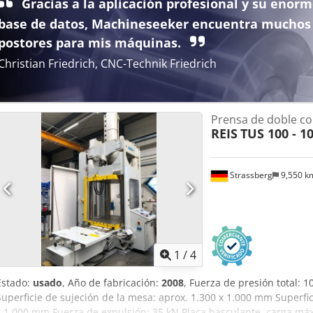
Gracias a la aplicación profesional y su enor
base de datos, Machineseeker encuentra muchos
postores para mis máquinas.
Christian Friedrich, CNC-Technik Friedrich
Prensa de doble c
REIS
TUS 100 - 1
Strassberg
9,550 
1
/
4
Estado:
usado
, Año de fabricación:
2008
, Fuerza de presión total: 1
Superficie de sujeción de la mesa: aprox. 1.300 x 1.000 mm Superfic
x 1.000 mm Fuerza de expulsión: 35 kN Placa basculante, carga má