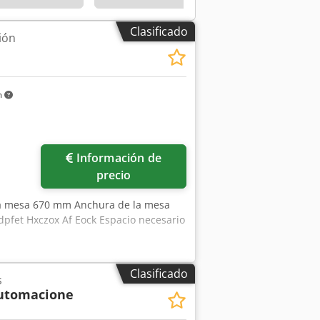
Clasificado
ión
m
Información de
precio
 la mesa 670 mm Anchura de la mesa
dpfet Hxczox Af Eock Espacio necesario
Clasificado
s
utomacione