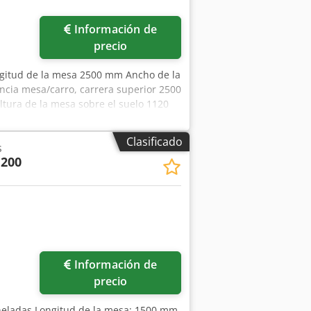
Información de
precio
ngitud de la mesa 2500 mm Ancho de la
ia mesa/carro, carrera superior 2500
tura de la mesa sobre el suelo 1120
1500 mm Capacidad de carga máxima de
48,0 kW Peso 85,0 toneladas Requisitos
Clasificado
s
a extensible, mesa basculante, expulsor
 200
r antes del desmontaje.
Información de
precio
oneladas Longitud de la mesa: 1500 mm