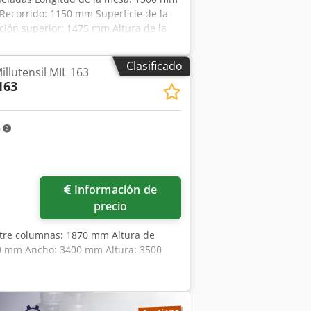
ecorrido: 1150 mm Superficie de la
ción superior: 1475 mm Altura de la
 Dcjdpfezrpurjx Af Eek Peso: 16,0
6 m Con émbolo basculante, mesa
Clasificado
illutensil MIL 163
cción en el émbolo, bloqueo del émbolo
163
m
Información de
precio
ntre columnas: 1870 mm Altura de
00 mm Ancho: 3400 mm Altura: 3500