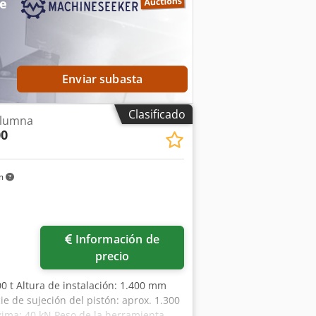
me
Enviar subasta
Clasificado
olumna
00
km
Información de
precio
00 t Altura de instalación: 1.400 mm
ie de sujeción del pistón: aprox. 1.300
xima: 40 kN Peso de la herramienta