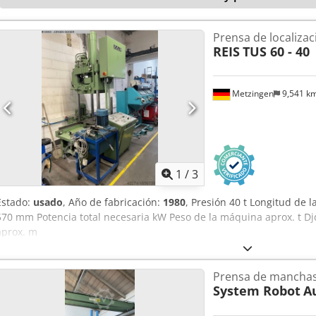
Prensa de localizac
REIS
TUS 60 - 40
Metzingen
9,541 k
1
/
3
Estado:
usado
, Año de fabricación:
1980
, Presión 40 t Longitud de
570 mm Potencia total necesaria kW Peso de la máquina aprox. t Dj
aprox. m
Prensa de mancha
System Robot
A