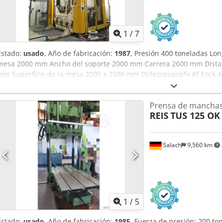
1
/
7
Estado:
usado
, Año de fabricación:
1987
, Presión 400 toneladas Lo
mesa 2000 mm Ancho del soporte 2000 mm Carrera 2600 mm Distanc
mm Superficie de la mesa 2000 x 2500 mm Djdezrpuxopfx Af Eock Al
mm Superficie del ariete 2000 x 2500 mm Paso caballete lateral 
la placa oscilante 20 t Contenido de aceite 1000 l Potencia motriz 
Prensa de mancha
de espacio (AnxPrxAl) 8,6 x 5,3 x 8,2 m con émbolo orientable, mes
REIS
TUS 125 OK
en la mesa Almacenado desmontado: vídeo disponible del vendedo
Salach
9,560 km
1
/
5
Estado:
usado
, Año de fabricación:
1985
, Fuerza de presión: 200 t