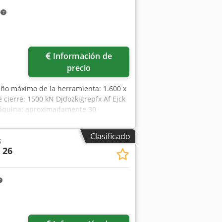
m
ás fotos
Información de
precio
ño máximo de la herramienta: 1.600 x
cierre: 1500 kN Djdozkigrepfx Af Ejck
 máquina: aproximadamente 30
Clasificado
s
 26