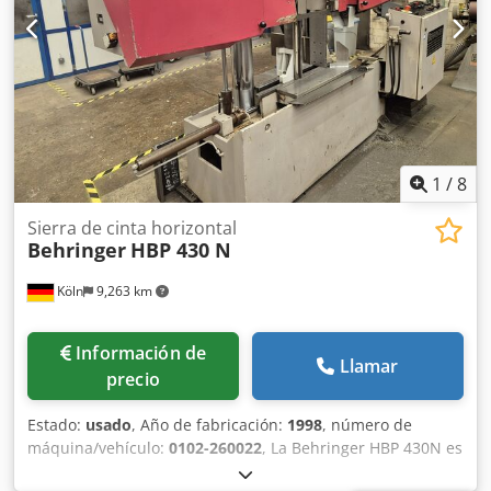
1
/
8
Sierra de cinta horizontal
Behringer
HBP 430 N
Köln
9,263 km
Información de
Llamar
precio
Estado:
usado
, Año de fabricación:
1998
, número de
máquina/vehículo:
0102-260022
, La Behringer HBP 430N es
una sierra de cinta horizontal de doble columna diseñada