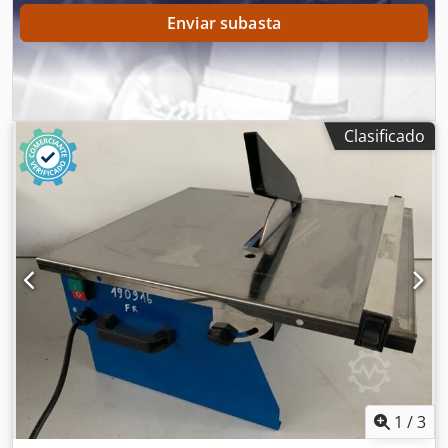
kg EQUIPAMIENTO Mordazas de sujeción horizontales
Enviar subasta
neumáticas
Clasificado
1
/
3