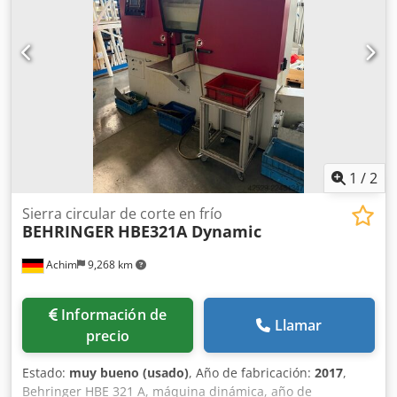
1
/
2
Sierra circular de corte en frío
BEHRINGER
HBE321A Dynamic
Achim
9,268 km
Información de
Llamar
precio
Estado:
muy bueno (usado)
, Año de fabricación:
2017
,
Behringer HBE 321 A, máquina dinámica, año de