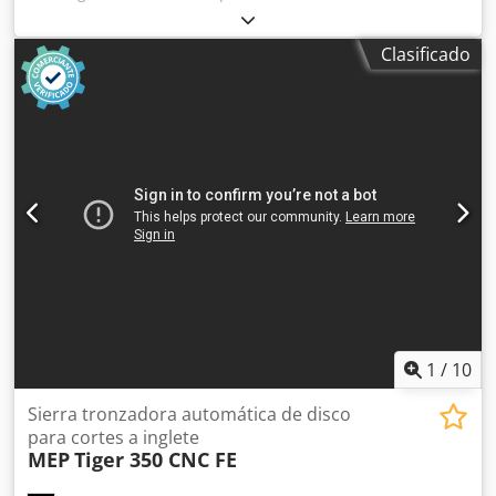
fabricación 2017; ha tenido poco uso, más información
próximamente. La máquina está en proceso de entrega.
Clasificado
Chodpfx Abozrgn Nowea - Las fotos muestran el estado
original.
1
/
10
Sierra tronzadora automática de disco
para cortes a inglete
MEP
Tiger 350 CNC FE