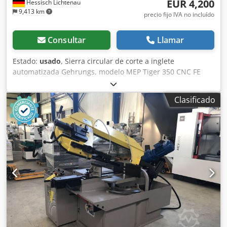
EUR 4,200
Hessisch Lichtenau
9,413 km
precio fijo IVA no incluído
Consultar
Llamar
Estado:
usado
, Sierra circular de corte a inglete
automatizada Gehrungs, modelo MEP Tiger 350 CNC FE
Número de fabricación: 00011818 Año de fabricación: 1995
Rango de corte a 90° (redondo): Ø 115 mm Rango de corte
Clasificado
a 90° (rectangular): 180 x 95 mm Rango de corte a 45°
(redondo): Ø 110 mm Rango de corte a 45° (rectangular):
125 x 95 mm Rango de corte a 30° (redondo): Ø 90 mm
Rango de corte a 30° (rectangular): 90 x 95 mm Rango de
corte (redondo): Ø 120 mm Rango de corte (rectangular):
180 x 100 mm Apertura del sistema de sujeción: máx. 185
mm Csdpszrpl Defx Abwoha Diámetro de la hoja de sierra:
350 mm Corte a inglete: de 60° a la izquierda hasta 45° a la
derecha Velocidad de la hoja de sierra: 15 / 30 / 45 y 90
rpm Potencia del motor: 1,8 y 2,6 kW Conexión a la red
eléctrica: 400 voltios, 50 Hz Consumo de aire comprimido:
6 bares - Control CNC para hasta 80 longitudes de corte