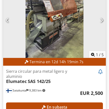
mm Longitud de la hoja de sierra: 4.640 mm Ancho de la
hoja de sierra: 34 mm Grosor de la hoja de sierra: 1,1 mm
DETALLES DE LA MÁQUINA Sistema de control:
Programación manual Sujeción de la pieza: Hidráulica
Potencia: 3,5 kW Peso para el transporte: 1.500 kg
Paquetes para el transporte: 1 unidad EQUIPAMIENTO
Marcado CE
1
/
5
Termina en
12
d
14
h
19
min
5
s
Sierra circular para metal ligero y
aluminio
Elumatec
SAS 142/25
Satakunta
9,383 km
EUR 2,500
En subasta