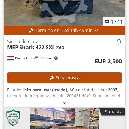
1
/
11
Termina en
12
d
14
h
49
min
5
s
Sierra de cinta
MEP
Shark 422 SXI evo
Países Bajos
9,096 km
EUR 2,500
En subasta
Estado:
listo para usar (usado)
, Año de fabricación:
2007
,
número de máquina/vehículo:
200421-16/0
, Funcionalidad:
totalmente funcional
, peso total:
1,500 kg
, longitud de la
cinta de sierra:
4,640 mm
, ancho de banda de la sierra:
34
Subasta
mm
, DETALLES TÉCNICOS Tipo de sierra: Semiautomática
Orientación: Horizontal Corte a inglete: Sí Csdpfx
Abjzrmniowjha Capacidad de corte (material redondo): 360