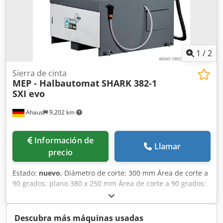
1
/
2
Sierra de cinta
MEP - Halbautomat
SHARK 382-1
SXI evo
Ahaus
9,202 km
Información de
Llamar
precio
Estado:
nuevo
, Diámetro de corte: 300 mm Área de corte a
90 grados: plano 380 x 250 mm Área de corte a 90 grados:
cuadrado 250 x 250 mm Área de corte a 45 grados: plano
300 x 200 mm Área de corte a 45 grados: redondo 260 mm
Área de corte a 45 grados: cuadrado 250 x 250 mm Área de
Descubra más máquinas usadas