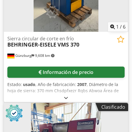
1
/
6
Sierra circular de corte en frío
BEHRINGER-EISELE
VMS 370
Günzburg
9,608 km
Información de precio
Estado:
usado
, Año de fabricación:
2007
, Diámetro de la
hoja de sierra: 370 mm Chsdpfxezr Rqbs Abwoa Área de
corte a 90 grados: corte plano, 200 x 100 mm Área de corte
a 90 grados: corte circular, 130 mm Velocidad de la hoja de
Clasificado
sierra: 34/68 RPM Potencia total requerida: 2,6 kW Altura
de la superficie de apoyo del material: 900 mm Espacio
necesario: aproximadamente 1335 x 865 x 2175 m Peso de
la máquina: aproximadamente 430 kg