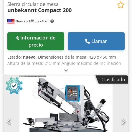
Sierra circular de mesa
unbekannt
Compact 200
New York
3,274 km
Información de
Llamar
precio
Estado:
nuevo
, Dimensiones de la mesa: 420 x 450 mm
Altura de la mesa: 215 mm Ángulo máximo de inclinación
de la mesa: 45° Diámetro de la hoja de sierra o disco de
corte: 200 mm Profundidad de corte: 47 mm Conexión
Clasificado
eléctrica: corriente alterna de 230 V Chodpfx Aoc
Snvfsbwoa Peso: 14,5 kg