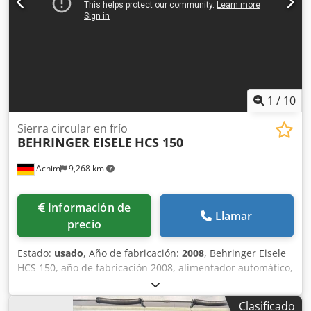
1
/
10
Sierra circular en frío
BEHRINGER EISELE
HCS 150
Achim
9,268 km
Información de
Llamar
precio
Estado:
usado
, Año de fabricación:
2008
, Behringer Eisele
HCS 150, año de fabricación 2008, alimentador automático,
sistema de evacuación de recortes. La máquina está
operativa y puede adquirirse en su estado actual o
Clasificado