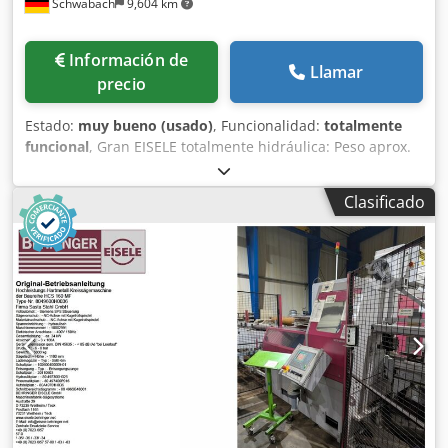
Schwabach
9,604 km
Información de
Llamar
precio
Estado:
muy bueno (usado)
, Funcionalidad:
totalmente
funcional
, Gran EISELE totalmente hidráulica: Peso aprox.
0,75 t, disco de sierra de 440 mm Crsdpfozpfgrex Ahasf
Velocidades: 12,5 / 25 rpm Potencia del motor: 2,6 / 3,2 kW
Clasificado
Avance hidráulico de sierra Mordaza hidráulica Áreas de
corte: 200 x 100 mm (tubo cuadrado) Corte en inglete
unilateral 45°.