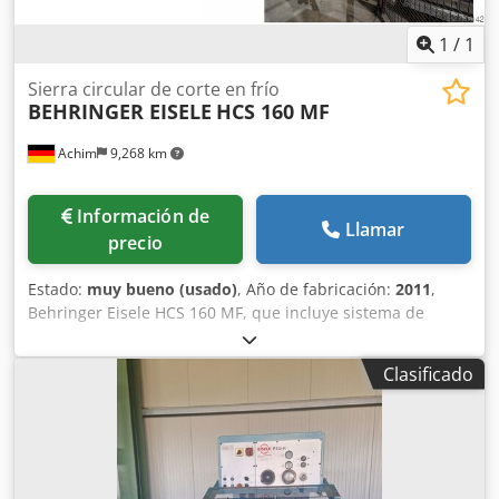
1
/
1
Sierra circular de corte en frío
BEHRINGER EISELE
HCS 160 MF
Achim
9,268 km
Información de
Llamar
precio
Estado:
muy bueno (usado)
, Año de fabricación:
2011
,
Behringer Eisele HCS 160 MF, que incluye sistema de
clasificación y depósito de alimentación, sistema de
filtración de aire y mucho más. Cedpfx Aszhki Aehaerf La
Clasificado
máquina estará disponible a finales de agosto y,
posteriormente, se realizará su reacondicionamiento. Las
fotos muestran el estado original.