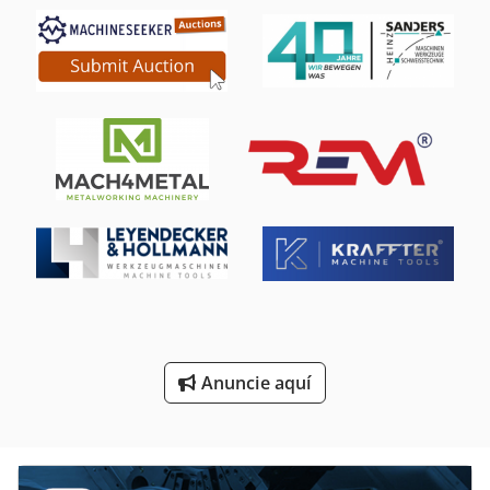
Sierra Circular De Mesa
Sierras Circulares De Corte De Madera
Sierras Circulares De Corte De Metales
Sierras De Cinta
Sierras De Cinta De Registro
Sierras De Inglete
Sierras De Mesa Ajustable En Altura
Sierras De Rowena
Sierras Para Corte De Metales
Anuncie aquí
Sistemas De Calefaccion
Áreas De Aplicación