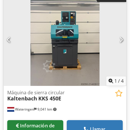
reacondicionada por nosotros, incluida la instalación. Tipo:
HCS 150 Número de máquina: N.º de tipo: 49600H0024 Año
de fabricación: 2008 Peso: 4.500 kg Superficie necesaria:
9,3 m x 7,5 m Control: Siemens - Control PLC Material
redondo (máx.): Ø 150 mm Material plano (máx.): □ 135 mm
Avance de la hoja de sierra: 0,5 - 40 mm/min Bandejas incl.
mesa de rodillos: 11 piezas Carga máxima por bandeja:
500 kg con barra de 3 m Carga total máxima: 4.000 kg
Fabricante de la cinta: Geppert Longitud de la cinta: 1.500
mm Ancho de la cinta: 400 mm Velocidad de la cinta: 6,3
m/min Potencia total requerida: aprox. 34 kW Tensión: 400
V Cedpjxpd D Njfx Ahaorf Conexión de aire: 6 Bar
1
/
4
Máquina de sierra circular
Kaltenbach
KKS 450E
Wateringen
9,041 km
Información de
Llamar