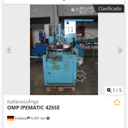
1,5 kW Siemens Motor de alimentación de material 1,5 kW
Clasificado
Siemens Diámetro de hoja de sierra Ø360 x T2,6 x 2,25 x 40
mm Rango de corte mín. 3000 mm Rango de corte máx.
7000 mm Control Siemens Hidráulica válvula Rexroth
Refrigerante: aceite de corte pulverizado Espacio
requerido aprox. 2900 x 7400 mm Peso de la máquina
aprox. 4900 kg Crsdpfx Asyk Ihvjhaef GERD WOLFF GLS-160
Sierra circular de alta potencia (totalmente automatizada)
Desde 10 milímetros hasta 250 milímetros de acero, cortan
precisa y fácilmente acero de cualquier tipo en segundos.
Equipada con componentes de Alemania, combinamos
ingeniería alemana con fabricación turca.
1
/
5
KaltkreissÃ¤ge
OMP
IPEMATIC 425SE
Fuldatal
9,391 km