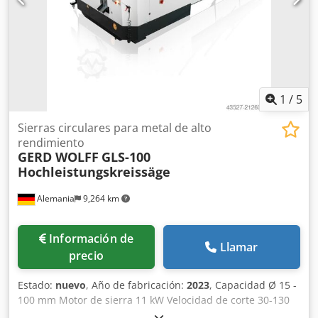
1
/
5
Sierras circulares para metal de alto
rendimiento
GERD WOLFF
GLS-100
Hochleistungskreissäge
Alemania
9,264 km
Información de
Llamar
precio
Estado:
nuevo
, Año de fabricación:
2023
, Capacidad Ø 15 -
100 mm Motor de sierra 11 kW Velocidad de corte 30-130
rpm Motor hidráulico 2,2 kW Motor de avance de la sierra