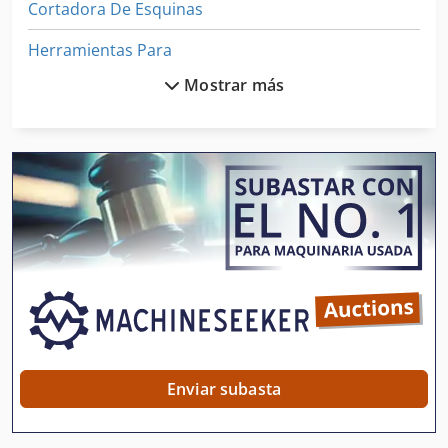
Cortadora De Esquinas
Herramientas Para
Mostrar más
Maquina Para
Máquina Cnc De La Carpintería
Máquina De Amasamiento Circular
Máquina De Carpintería
Máquina De Tallado
Máquinas Para
Seccionadora Manual
Seccionadora Tableros De Madera
Enviar subasta
Sierra Circular De Madera