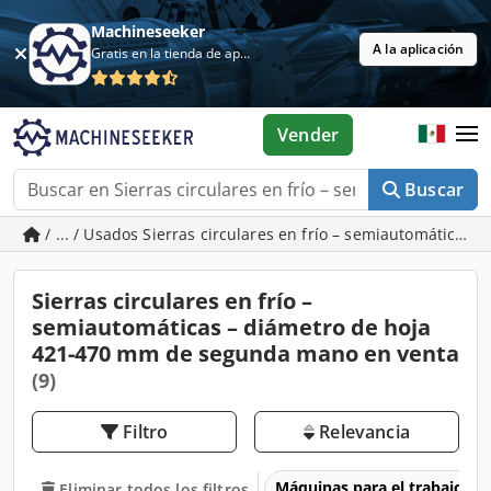
Machineseeker
A la aplicación
Gratis en la tienda de aplicaciones
Vender
Buscar
/ ... / Usados Sierras circulares en frío – semiautomáticas
Sierras circulares en frío –
semiautomáticas – diámetro de hoja
421-470 mm de segunda mano en venta
(9)
Filtro
Relevancia
Máquinas para el trabajo d
Eliminar todos los filtros