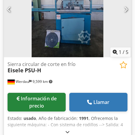
1
/
5
Sierra circular de corte en frío
Eisele
PSU-H
Werdau
9,599 km
Información de
Llamar
precio
Estado:
usado
, Año de fabricación:
1991
, Ofrecemos la
siguiente máquina: - Con sistema de rodillos --> Salida: 4
m Crsdozgvqpspfx Ahaef --> Entrada: 3 m Detalles