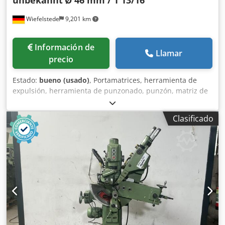
Wiefelstede
9,201 km
Información de
Llamar
precio
Estado:
bueno (usado)
, Portamatrices, herramienta de
expulsión, herramienta de punzonado, punzón, matriz de
punzonado, estampador, estampador. -Estampador:
Estampador y matriz, diámetro 46 mm / 1 13/16" -Medidas
Clasificado
de transporte: diámetro 90 x 80 mm Dodpozr Ek Njfx
Alnock -Peso: 2,2 kg