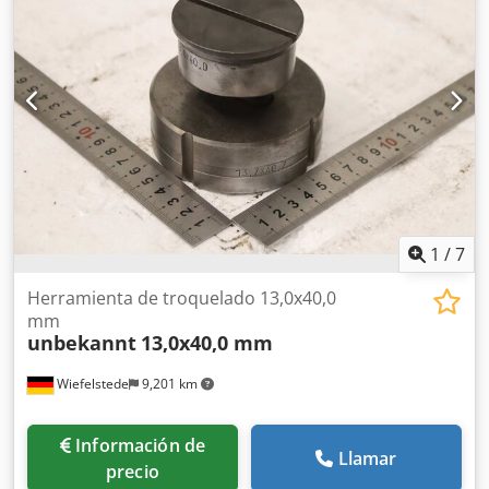
Matriz: 20,7 x 40,7 mm -Dimensiones de transporte: Ø 90 x
80 mm -Peso: 2,1 kg
1
/
7
Herramienta de troquelado 13,0x40,0
mm
unbekannt
13,0x40,0 mm
Wiefelstede
9,201 km
Información de
Llamar
precio