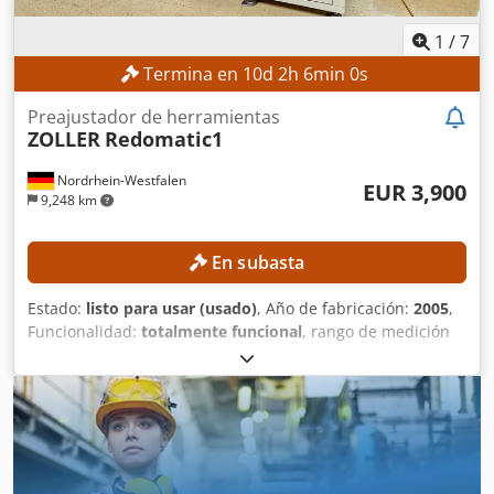
1
/
7
Termina en
10
d
2
h
5
min
58
s
Preajustador de herramientas
ZOLLER
Redomatic1
Nordrhein-Westfalen
EUR 3,900
9,248 km
En subasta
Estado:
listo para usar (usado)
, Año de fabricación:
2005
,
Funcionalidad:
totalmente funcional
, rango de medición
Eje X:
300 mm
, rango de medición Eje Y:
250 mm
, rango de
medición eje Z:
600 mm
, peso total:
700 kg
, Equipo
combinado para ajuste, retracción y medición Nota: El
30.05.2022, un técnico de la empresa ZOLLER inspeccionó
la máquina. Actualmente, la retracción no es posible. La
bobina de inducción y la unidad de control deben ser
reemplazadas. DETALLES TÉCNICOS Rangos de medición