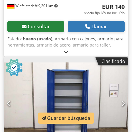
EUR 140
Wiefelstede
9,201 km
precio fijo IVA no incluído
Consultar
Llamar
Estado:
bueno (usado)
, Armario con cajones, armario para
herramientas, armario de acero, armario para taller,
taquilla de acero -Armario para herramientas: Armario de
acero, 2 puertas, diseño robusto Dcedozrfh Uepfx Alnek -
Clasificado
Ancho: 950 mm -Profundidad: 420 mm -Altura: 1950 mm -
Estantes: 9 unidades, pero solo 2 con soportes -Puerta: con
cerradura, sin llave -Peso: 67 kg
Guardar búsqueda