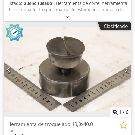
Estado:
bueno (usado)
, Herramienta de corte, herramienta
de estampado, troquel, matriz de estampado, punzón de
estampado, soporte de matriz -Herramienta de
estampado: bloque intermedio Dcodpfx Ajzr Hbcolnek -
Clasificado
Taladro: Ø 100 mm / Ø 25 mm -Medidas: ver fotos -
Dimensiones: 205/180/A90 mm -Peso: 8,2 kg
1
/
6
Herramienta de troquelado 18,0x40,0
mm