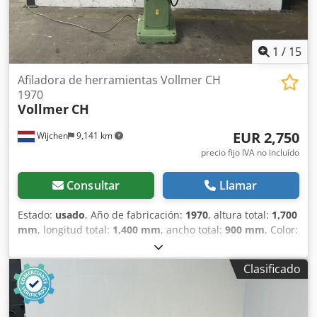
1
/
15
Afiladora de herramientas Vollmer CH
1970
Vollmer
CH
EUR 2,750
Wijchen
9,141 km
precio fijo IVA no incluído
Consultar
Llamar
Estado:
usado
, Año de fabricación:
1970
, altura total:
1,700
mm
, longitud total:
1,400 mm
, ancho total:
900 mm
, Color:
Gris Peso en vacío: 500 kg - Año de fabricación: 1970 -
Documentación disponible: No - Certificado CE disponible:
Clasificado
No - Número de serie: CH - Control: Convencional -
Potencia del motor: 1,4 kW - Dimensiones de transporte:
1400 mm x 900 mm x 1700 mm (largo x ancho x alto) - Peso