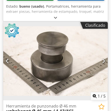
Estado:
bueno (usado)
, Portamatrices, herramienta para
extraer piezas, herramienta de estampado, troquel, matriz
de estampado, punzón de estampado, punzón, forma para
orificios alargados, juego de punzones y matrices para
Clasificado
orificios alargados Djdpfx Alszr Eprensck -Punzón: juego de
punzones y matrices, forma para orificios alargados -
Tamaño: 13,0 x 40,0 mm -Matriz: 13,7 x 40,7 mm -Cantidad:
2 herramientas de estampado disponibles -Precio: por
unidad -Dimensiones de transporte: Ø 90 x 80 mm -Peso:
2,1 kg
1
/
5
Herramienta de punzonado Ø 46 mm
unbekannt
Ø 46 mm / 1 13/16"