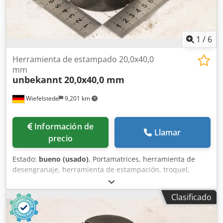
1
/
6
Herramienta de estampado 20,0x40,0
mm
unbekannt
20,0x40,0 mm
Wiefelstede
9,201 km
Información de
Llamar
precio
Estado:
bueno (usado)
, Portamatrices, herramienta de
desengranaje, herramienta de estampación, troquel,
matriz de estampación, punzón de estampación, punzón,
forma para orificios alargados, juego de punzones y
Clasificado
matrices para orificios alargados -Punzón de estampación:
juego de punzones y matrices, forma para orificios
alargados -Tamaño: 20,0 x 40,0 mm Dcjdpfszr Ewvjx Alnsk -