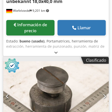
unbekannt
18,0x40,0 mm
Wiefelstede
9,201 km
Información de
Llamar
precio
Estado:
bueno (usado)
, Portamatrices, herramienta de
extracción, herramienta de punzonado, punzón, matriz de
punzonado, punzón de matriz, estampador, forma para
orificios alargados, juego de punzones y matrices para
Clasificado
orificios alargados. -Punzonador: juego de punzones y
matrices, forma para orificios alargados -Tamaño: 18,0 x
40,0 mm -Matriz: 18,7 x 40,7 mm Dodpfxezr Exgo Alneck -
Dimensiones de transporte: Ø 90 x 80 mm -Peso: 2,1 kg