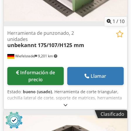
1
/
10
Herramienta de punzonado, 2
unidades
unbekannt
175/107/H125 mm
Wiefelstede
9,201 km
Información de
Llamar
precio
Estado:
bueno (usado)
, Herramienta de corte triangular,
cuchilla lateral de corte, soporte de matrices, herramienta
de separación, herramienta de estampación, troquel,
matriz de estampación, punzón de corte angular, punzón
Clasificado
de estampación, punzón de corte cuadrado, punzón de
corte, herramienta de corte Dsdpozr Hlnsfx Alnjck -
Herramienta de estampación: para cizalla de acero