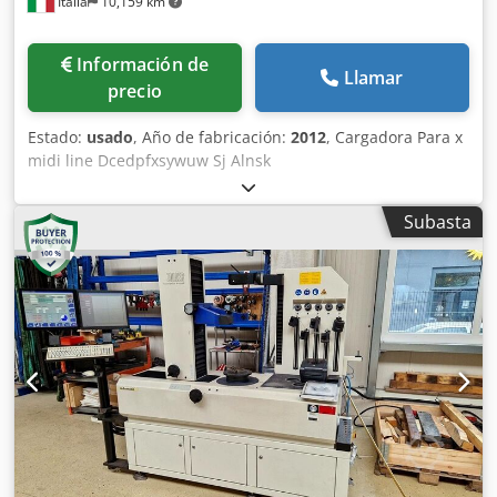
Italia
10,159 km
Información de
Llamar
precio
Estado:
usado
, Año de fabricación:
2012
, Cargadora Para x
midi line Dcedpfxsywuw Sj Alnsk
Subasta