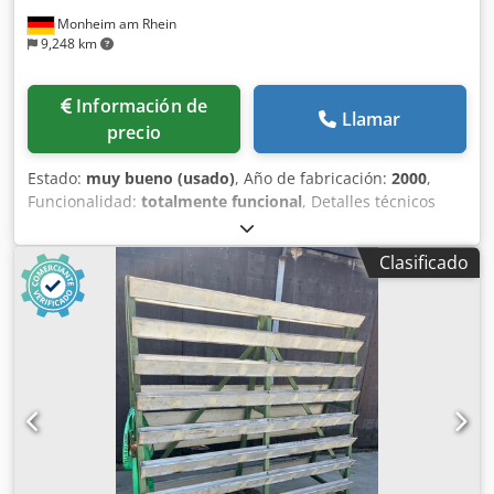
Monheim am Rhein
9,248 km
Información de
Llamar
precio
Estado:
muy bueno (usado)
, Año de fabricación:
2000
,
Funcionalidad:
totalmente funcional
, Detalles técnicos
Recorrido en X: 300 mm Recorrido en Y: 160 mm Recorrido
en Z: 290 mm Superficie de la mesa: 600 x 210 mm
Clasificado
Portaherramientas: SK 40 Velocidades del husillo (16): 40 -
2000 rpm Avances continuos: 5 - 500 mm/min Avance
rápido: 1,2 m/min Accionamiento del husillo: 1,5 / 1,9 kW
Requisito total de potencia: 9,5 kVA Peso aproximado de la
máquina: 830 kg Dimensiones aproximadas: 2000 x 2200 x
1655 mm Dcodpfx Alszr Hrzsnek Información adicional: La
máquina está en muy buen estado y proviene de un taller
de formación. Equipamiento: * Control de posicionamiento
de 3 ejes con visualizador digital activo Heidenhain TNC
123 - Modo manual: operación manual y posicionamiento