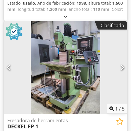
Estado:
usado
, Año de fabricación:
1998
, altura total:
1,500
mm
, longitud total:
1,200 mm
, ancho total:
110 mm
, Color:
Crema Peso en vacío: 750 kg Precio: Consultar - Año de
fabricación: 1998 - Documentación disponible: No -
Clasificado
Marcado CE: Sí - Certificado CE: No - Número de serie:
84915 - Control: Convencional - Dimensiones de
transporte: 1200 mm x 110 mm x 1500 mm (l x a x a) - Peso
de transporte [kg]: 750 kg - Unidades de embalaje de
transporte [uds.]: 1 Información financiera IVA: El precio
indicado no incluye el IVA IVA/régimen de recargo: IVA
deducible para empresas Dcodszry Ivopfx Alnjk Entrega y
aceptación de equipos usados disponibles en cualquier
momento para todos los productos del sector industrial
Lukas van Rossum
1
/
5
Fresadora de herramientas
DECKEL
FP 1