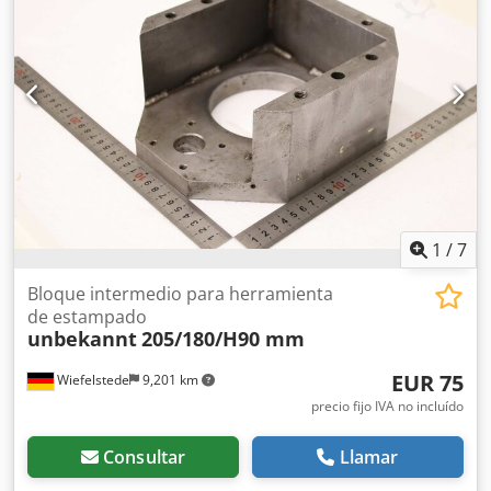
perfilado, cizalla de acero plano, 2 unidades -Distancia
entre orificios: 135 x Ø17 mm -Dimensiones: ver fotos -
Entrega/precio: completo -Dimensiones por unidad:
175/107/125 mm (alto) -Peso: 6,1 kg/unidad
1
/
7
Bloque intermedio para herramienta
de estampado
unbekannt
205/180/H90 mm
EUR 75
Wiefelstede
9,201 km
precio fijo IVA no incluído
Consultar
Llamar