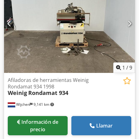
de transporte [kg]: 500 kg - Paquetes de transporte [ud.]: 1
Información financiera IVA: El precio indicado es más IVA
IVA/régimen de margen: IVA deducible para empresarios
Entrega y recompra posibles en todo momento para todos
los artículos del sector industrial Dcjdpfx Aszry I Aolnjk
Lukas van Rossum
1
/
9
Afiladoras de herramientas Weinig
Rondamat 934 1998
Weinig
Rondamat 934
Wijchen
9,141 km
Información de
Llamar
precio