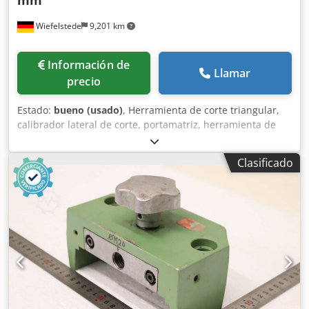
Wiefelstede
9,201 km
Información de
Llamar
precio
Estado:
bueno (usado)
, Herramienta de corte triangular,
calibrador lateral de corte, portamatriz, herramienta de
separación, herramienta de estampado, troquel, matriz de
estampado, punzón de corte angular, punzón de
Clasificado
estampado, punzón de corte cuadrado, punzón de corte,
herramienta de corte Dcedozr Hlzspfx Alnek -Herramienta
de estampado: punzón de corte para cizalla de perfiles de
acero y cizalla de acero plano -Dimensiones: ver fotos -
Medidas: matriz 240/90/A125 mm / punzón 200/85/A170
mm -Peso: 33,9 kg