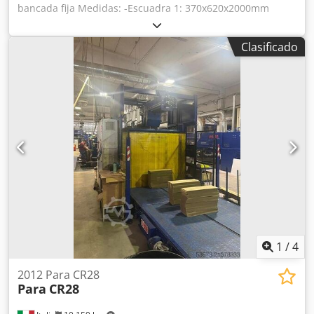
bancada fija Medidas: -Escuadra 1: 370x620x2000mm
Dedoudvh Iepfx Alnock -Escuadra 2: 370x615x2000mm
Clasificado
1
/
4
2012 Para CR28
Para
CR28