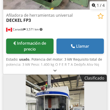
1
/
4
Afiladora de herramientas universal
DECKEL
FP3
Canadá
3,571 km
Información de
Llamar
precio
Estado:
usado
, Potencia del motor: 3 kW Requisito total de
potencia: 3 kW Peso: 1.400 kg O F E R T A Dedpfx Alsv Nq
Sksneck Podemos ofrecerle, salvo venta previa y errores,
sin compromiso y disponible de inmediato desde nuestro
Clasificado
almacén: DECKEL Fresadora universal de herramientas con
visualizador digital FAGOR de 3 ejes Modelo FP 3 Año de
fabricación Nº de serie Recorridos de mesa: Longitudinal
motor/manualmente: 490 / 500 mm Vertical
motor/manualmente: 370 / 380 mm Transversal
motor/manualmente: 290 / 300 mm Mesa angular fija 2230,