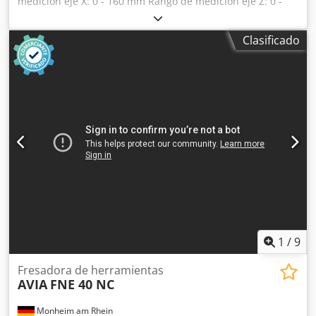
medición eje X: 0 - 160 mm Rango de medición eje Z: 0 -
300 mm Portaherramientas: SK 40 / BT 40 Resolución:
0,001 mm Temperatura ambiente: 0 - 45 °C Dcedpfx
Clasificado
Alozrzqfsnsk Espacio requerido: aprox. 0,60 x 0,50 x 0,85 m
Peso: aprox. 60 kg Presetter de herramientas PWB - Tool
Master 10 - incluye electrónica de medición TC100
1
/
9
Fresadora de herramientas
AVIA
FNE 40 NC
Monheim am Rhein