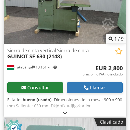
1
/
9
Sierra de cinta vertical Sierra de cinta
GUINOT
SF 630 (2148)
EUR 2,800
Tatabánya
10,161 km
precio fijo IVA no incluído
Consultar
Llamar
Estado:
bueno (usado)
, Dimensiones de la mesa: 900 x 900
mm Saliente: 630 mm Dkjdpfx Adjlgvk Ajlor
Clasificado