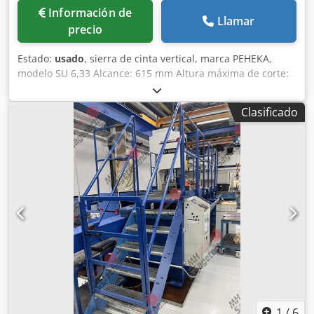
Información de
Llamar
precio
Estado:
usado
, sierra de cinta vertical, marca PEHEKA,
modelo SU 6,33 Alcance: 615 mm Altura máxima de corte:
250 mm Velocidad de corte: mín. 12 metros por minuto
máx. 3000 metros por minuto Ajuste continuo Incluye
Clasificado
equipo de soldadura de cinta de sierra, marca IDEAL
Longitud de la hoja de sierra: 4700 - 4800 mm Ancho de la
hoja de sierra: 8 - 25 mm 380 voltios Espacio requerido: L.
1400 x A. 1100 x Al. 2280 mm Dodpfx Ajdawl Hodlekr
1
/
6