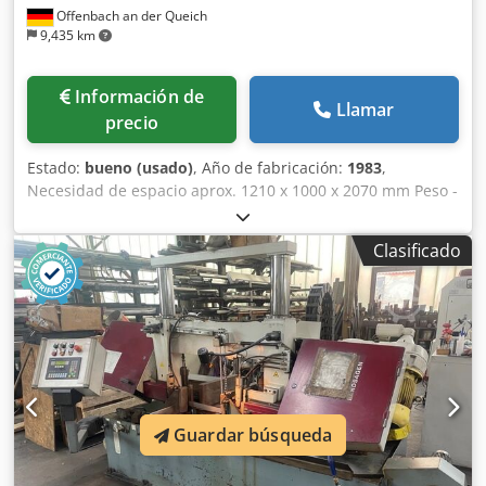
Offenbach an der Queich
9,435 km
Información de
Llamar
precio
Estado:
bueno (usado)
, Año de fabricación:
1983
,
Necesidad de espacio aprox. 1210 x 1000 x 2070 mm Peso -
sistema de paletas: 1000 kg Tamaño de mesa: 800 x 820
mm Djdpfsyxhg Aox Adljkr MÖSSNER SSF/501 Sierra de
Clasificado
cinta vertical Tamaño de mesa: 800 × 820 mm Recorrido de
la mesa: aprox. 350 mm Altura de corte bajo la guía: aprox.
400 mm Ancho de corte / garganta: aprox. 500 mm
Guardar búsqueda