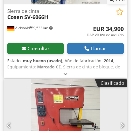
Sierra de cinta
Cosen
SV-6066H
EUR 34,900
Aichwald
9,533 km
DAP VB IVA no incluído
Consultar
Llamar
Estado:
muy bueno (usado)
, Año de fabricación:
2014
,
Equipamiento:
Marcado CE
, Sierra de cinta de bloque, de
diseño robusto y semiautomático, para el corte de placas y
bloques de acero. - Incluye sistema de refrigeración. -
Clasificado
Incluye transportador de virutas. - Incluye velocidad de
corte ajustable de forma continua. - Incluye regulación
hidráulica de la velocidad de avance de la sierra, ajustable
de forma continua. - Incluye sistema de tensión hidráulica
de la cinta de sierra. Datos técnicos: Área de corte: Dsdpfx
Adozhlcdeljkr H = 600 mm; voladizo = 660 mm; L = 2.500
mm Dimensiones de la cinta de sierra: 6.140 x 54 x 1,6 mm
Velocidad de la cinta de sierra: hasta 20-80 m/min Potencia