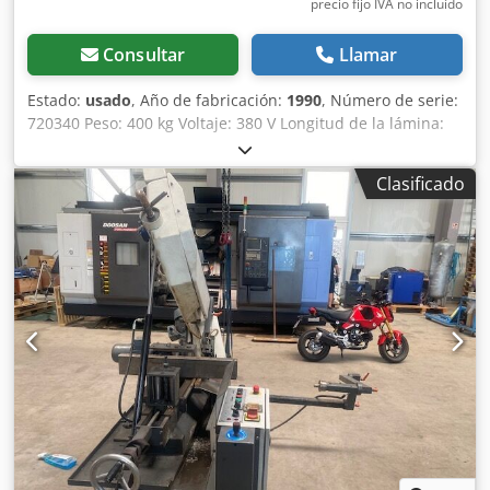
precio fijo IVA no incluído
Consultar
Llamar
Estado:
usado
, Año de fabricación:
1990
, Número de serie:
720340 Peso: 400 kg Voltaje: 380 V Longitud de la lámina:
3400 mm Dkedpoztfx Njfx Adlsr Longitud mínima de la
lámina: 3200 mm
Clasificado