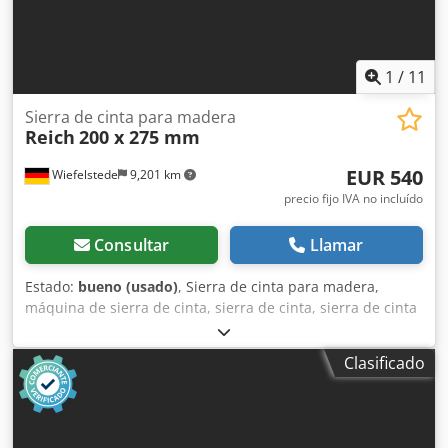
1
/
11
Sierra de cinta para madera
Reich
200 x 275 mm
EUR 540
Wiefelstede
9,201 km
precio fijo IVA no incluído
Consultar
Llamar
Estado:
bueno (usado)
, Sierra de cinta para madera,
máquina de sierra de cinta, sierra de cinta, sierra de cinta
vertical, sierra para huesos, sierra de mesa, sierra de cinta
para huesos, sierra de carnicero - Fabricante: Reich, sierra
Clasificado
de cinta de mesa con bastidor - Motor: Dietz 0,8 kW
Dkjdpfx Adeyvrd Tsljr - Ancho de corte máximo: 200 mm -
Altura de corte máxima: 275 mm - Cinta: longitud 2200 mm
- Dimensiones: 830/720/Alto1715 mm - Peso: 114 kg