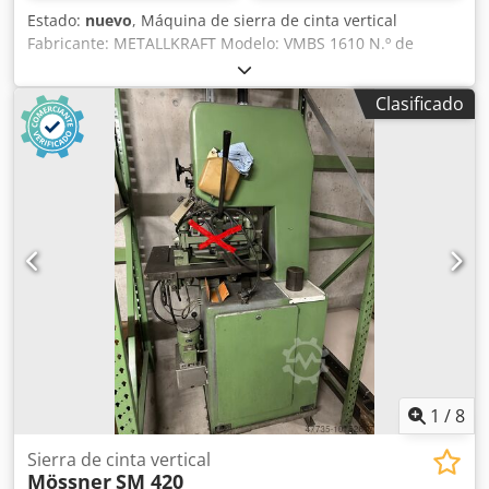
Estado:
nuevo
, Máquina de sierra de cinta vertical
Fabricante: METALLKRAFT Modelo: VMBS 1610 N.º de
artículo: 3951610 Estado: máquina nueva Velocidad de
corte: 20 - 1000 m/min Accesorios: - Sistema de soldadura
Clasificado
de la cinta de sierra con cizalla y motor de rectificado -
Lámpara de máquina Dodpfx Ashy Tcqedlekr - Caja de
cambios de 2 velocidades con regulación continua -
Dispositivo de soplado de virutas - Tope paralelo - Manual
de instrucciones
1
/
8
Sierra de cinta vertical
Mössner
SM 420