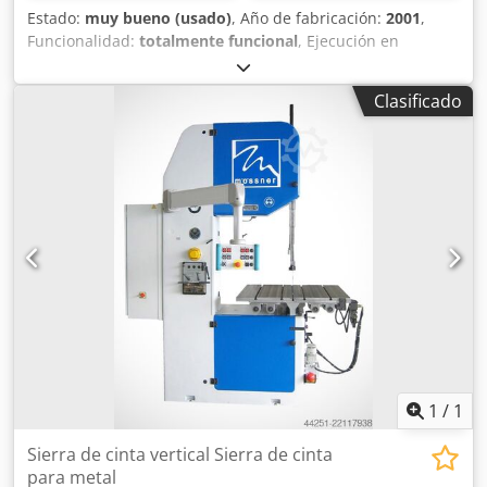
Estado:
muy bueno (usado)
, Año de fabricación:
2001
,
Funcionalidad:
totalmente funcional
, Ejecución en
fundición, puertas con cierre de seguridad; recubrimiento
de rodillos transportadores en muy buen estado; voladizo
Clasificado
de 500 mm; parada de emergencia (NOT-AUS); Dsdpozgr S
Ajfx Adlokr
1
/
1
Sierra de cinta vertical Sierra de cinta
para metal