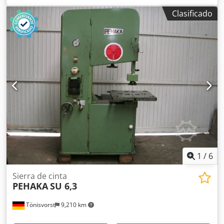
Anchura de corte: 520 mm Altura de corte: 310 mm Altura
Clasificado
de trabajo: 1000 mm Tamaño de la mesa: 600 x 500 mm
Velocidad de corte continua 1ª marcha: 25 - 85 m/min 2ª
velocidad: 120 - 500 m/min Longitud de la hoja de sierra:
3880 mm Anchura de la hoja de sierra: 3 - 16 mm Mesa
inclinable en 4 direcciones: 15 Potencia del motor: 1,5 kW
Peso, aprox.: 500 kg Equipamiento: - Hoja de sierra -
Velocidad de corte regulable sin escalonamientos -
Reductor - Dispositivo de soldadura de cinta con unidad
de nivelación - Luz de la máquina - Cizalla Dkjdpfx
Adsuxqqcjljr - Estación de amolado - Cepillo de virutas -
Dispositivo de soplado - Pantalla digital LED (para
visualizar la velocidad de corte) - Mesa con ranura de tope
- Tope angular - Tope paralelo
1
/
6
Sierra de cinta
PEHAKA
SU 6,3
Tönisvorst
9,210 km