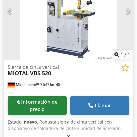
Peso, aprox.: 700 kg Equipamiento: - Velocidad de corte
ajustable de forma continua - Dispositivo de soldadura de
cinta - Cinta de sierra en guías de precisión ajustables -
Mesa de trabajo inclinable en todas las direcciones (no
disponible en máquinas con avance de mesa debido a su
diseño) - Tijeras para cinta - Unidad de lijado - Cepillo para
virutas - Tornillo de anillo para mover la máquina -
Lámpara de máquina - Indicador de velocidad LED -
Dispositivo de soplado - CE
1
/
1
Sierra de cinta vertical
MIOTAL
VBS 520
Mindelheim
9,647 km
Información de
Llamar
precio
Estado:
nuevo
, Robusta sierra de cinta vertical con
dispositivo de soldadura de cinta y unidad de amolado.
Ideal para la fabricación de herramientas y moldes.