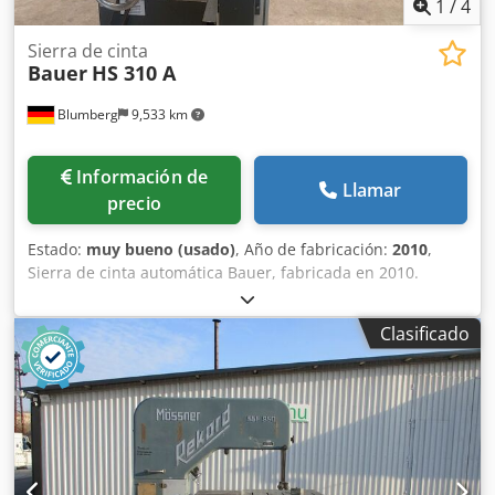
1
/
4
Sierra de cinta
Bauer
HS 310 A
Blumberg
9,533 km
Información de
Llamar
precio
Estado:
muy bueno (usado)
, Año de fabricación:
2010
,
Sierra de cinta automática Bauer, fabricada en 2010.
Capacidad de corte circular: 300 mm. Capacidad de corte
plano: 20 x 220 mm. Dkjdpfxszrmfhs Adlsr Longitud de la
Clasificado
hoja de sierra: 3660 x 27 x 0,9 mm.