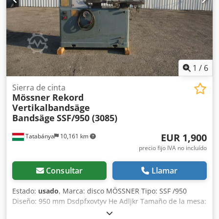
1
/
6
Sierra de cinta
Mössner Rekord
Vertikalbandsäge
Bandsäge
SSF/950 (3085)
EUR 1,900
Tatabánya
10,161 km
precio fijo IVA no incluído
Consultar
Llamar
Estado:
usado
, Marca: disco MÖSSNER Tipo: SSF /950
Diseño: 950 mm Dsdpfxovtyv He Adljkr Tamaño de la mesa:
800x750mm