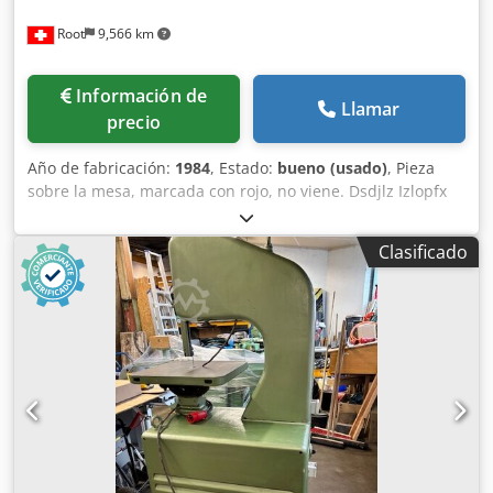
Root
9,566 km
Información de
Llamar
precio
Año de fabricación:
1984
, Estado:
bueno (usado)
, Pieza
sobre la mesa, marcada con rojo, no viene. Dsdjlz Izlopfx
Adlokr
Clasificado