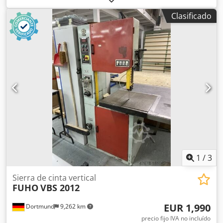
sierras de cinta, máquinas para una larga vida útil
Clasificado
1
/
3
Sierra de cinta vertical
FUHO
VBS 2012
EUR 1,990
Dortmund
9,262 km
precio fijo IVA no incluído