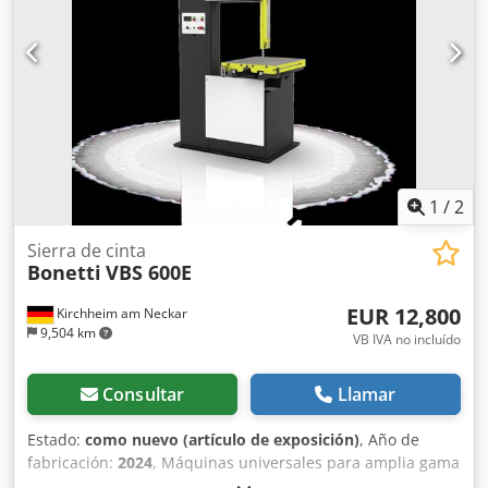
1
/
2
Sierra de cinta
Bonetti
VBS 600E
EUR 12,800
Kirchheim am Neckar
9,504 km
VB IVA no incluído
Consultar
Llamar
Estado:
como nuevo (artículo de exposición)
, Año de
fabricación:
2024
, Máquinas universales para amplia gama
de aplicaciones Djdpfxsy T N Nho Adlekr Fiables y robustas