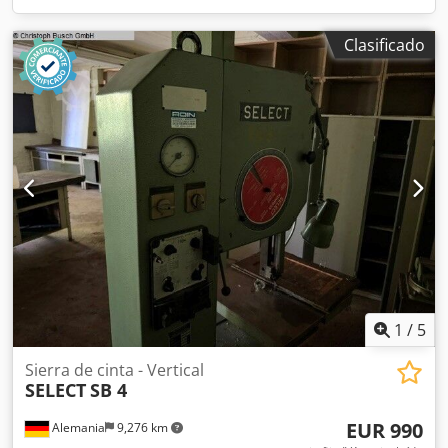
Clasificado
1
/
5
Sierra de cinta - Vertical
SELECT
SB 4
EUR 990
Alemania
9,276 km