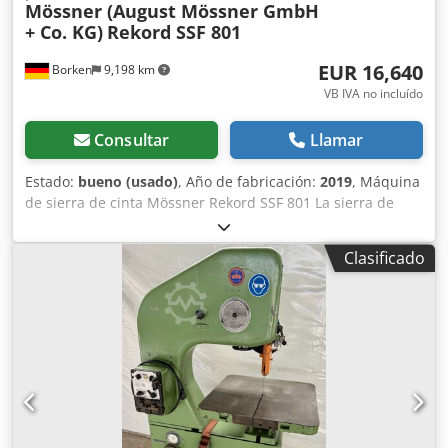
Mössner (August Mössner GmbH
+ Co. KG)
Rekord SSF 801
EUR 16,640
Borken
9,198 km
VB IVA no incluído
Consultar
Llamar
Estado:
bueno (usado)
, Año de fabricación:
2019
, Máquina
de sierra de cinta Mössner Rekord SSF 801 La sierra de
cinta Mössner de mayor rendimiento, diseñada para
situaciones en las que se requiere el máximo rendimiento.
Clasificado
El modelo estrella absoluto entre las sierras de cinta
verticales de alto rendimiento. Esta máquina representa la
máxima precisión, una gran suavidad de funcionamiento y
una durabilidad excepcional en condiciones de uso
industrial continuas. Equipamiento básico de la sierra de
cinta: Base de la sierra de cinta con una estructura
robusta de hierro fundido. Velocidades de corte ajustables
mediante un variador de frecuencia y un motor trifásico
con un potenciómetro. Caja de cambios de 2 velocidades o