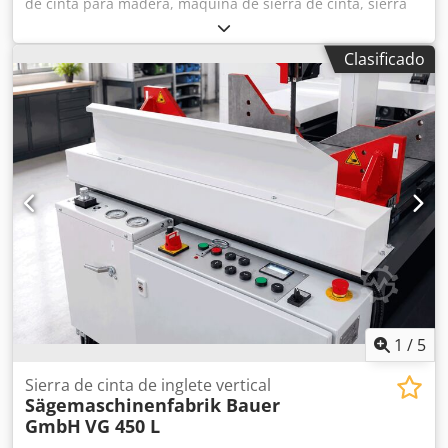
de cinta para madera, máquina de sierra de cinta, sierra
de cinta, sierra de cinta vertical Dksdpfxjhx E Ucj Adlsr -
Sierra de cinta: sierra de cinta vertical -Motor: 5,5 kW -
Clasificado
Ancho de corte: máx. 780 mm -Altura de corte: máx. 300
mm -Cinta de sierra: longitud 5500 mm -Dimensiones:
1800/875/A2440 mm -Peso: 870 kg
1
/
5
Sierra de cinta de inglete vertical
Sägemaschinenfabrik Bauer
GmbH
VG 450 L