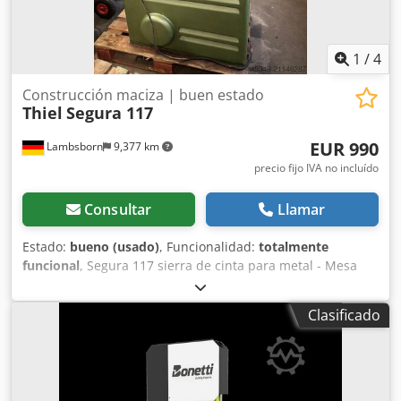
1
/
4
Construcción maciza | buen estado
Thiel
Segura 117
EUR 990
Lambsborn
9,377 km
precio fijo IVA no incluído
Consultar
Llamar
Estado:
bueno (usado)
, Funcionalidad:
totalmente
funcional
, Segura 117 sierra de cinta para metal - Mesa
inclinable - Con dispositivo de soldadura de hojas de
sierra de cinta Ideal - Diseño muy robusto - Regulación de
Clasificado
velocidad Dkodpfx Aoygmztjdlor Debido a la antigüedad de
la máquina usada, se excluye la garantía en la venta a
clientes comerciales.