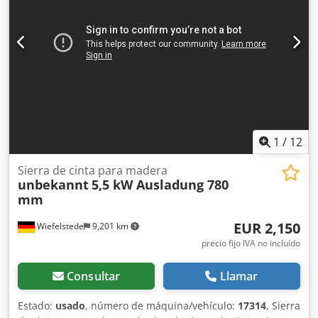
1
/
12
Sierra de cinta para madera
unbekannt
5,5 kW Ausladung 780
mm
EUR 2,150
Wiefelstede
9,201 km
precio fijo IVA no incluído
Consultar
Llamar
Estado:
usado
, número de máquina/vehículo:
17314
, Sierra