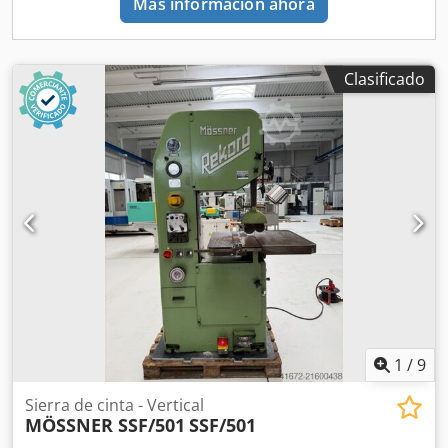
Más información ahora
Clasificado
1
/
9
Sierra de cinta - Vertical
MÖSSNER SSF/501
SSF/501