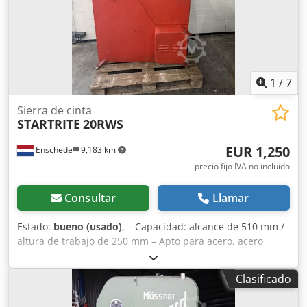
del motor de la sierra: 7,5 kW Altura de la mesa: aprox.
1.475 mm Longitud de corte máx.: 2.500 mm Dimensiones:
5.320 x 2.200 x 3.200 mm Peso: aprox. 7.500 kg Incluye
diversos dispositivos de sujeción.
1
/
7
Sierra de cinta
STARTRITE
20RWS
EUR 1,250
Enschede
9,183 km
precio fijo IVA no incluído
Consultar
Llamar
Estado:
bueno (usado)
, – Capacidad: alcance de 510 mm /
altura de trabajo de 250 mm – Apto para acero, acero
inoxidable, aluminio y plásticos – Dimensiones de la mesa:
520 x 520 mm – La mesa es inclinable Dkodpfx Adozghikjlsr
Clasificado
– Iluminación – Interruptor de parada de emergencia –
Documentación