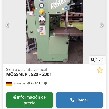
1
/
4
Sierra de cinta vertical
MÖSSNER ,
520 - 2001
Schwabach
9,604 km
Información de
Llamar
precio