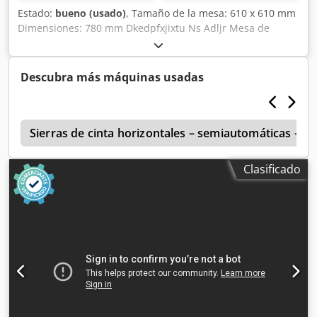
Estado:
bueno (usado)
, Tamaño de la mesa: 610 x 610 mm
Dimensiones: 780 mm Dkedpfxjixtu Ns Adljr Mesa de
altura ajustable.
Descubra más máquinas usadas
0
Sierras de cinta horizontales – semiautomáticas – 
Clasificado