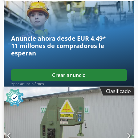
Anuncie ahora desde EUR 4.49
*
11 millones de compradores
le
esperan
Crear anuncio
*por anuncio / mes
Clasificado