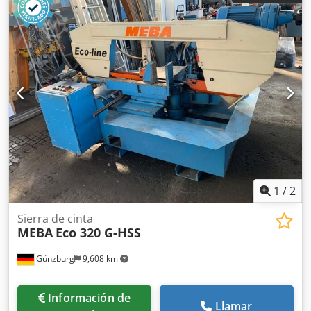
motor de dos velocidades y reductor especial con
engranaje de bronce y husillo sinfín templado y
rectificado. Volantes de tamaño adecuado. Guías de la
cinta robustas, fabricadas con rodamientos de apoyo
herméticos y plaquetas de widia ajustables. Tensión de la
cinta obtenida mediante dispositivo electromecánico con
control de microinterruptor de rotación de la hoja.
Dispositivo de seguridad anticaída en la carcasa que cubre
los volantes y en la hoja. Espesor de corte: 1,5 mm. Ángulo
de corte: 60° a la izquierda, 60° a la derecha. Topes
ajustables para cortes de la misma medida. Dispositivo de
limpieza de la cinta con cepillo. Motor de la unidad
hidráulica: 0,37 kW. Dodpfefibd Tox Anwskr Electrobomba
1
/
2
de 0,09 kW para la refrigeración de la cinta. Morsa, altura
de las mordazas: 200 mm. Morsa, longitud de la mordaza:
Sierra de cinta
MEBA
Eco 320 G-HSS
185 mm. Altura del plano de trabajo: 760 mm. Peso de la
máquina: 820 kg.
Günzburg
9,608 km
Información de
Llamar