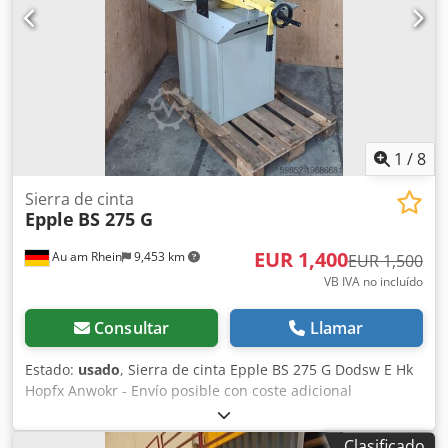
económicos y precisos, incluso con materiales exigentes.
La serie Proline se considera una máquina industrial fiable
con una larga vida útil. Datos técnicos Fabricante: BOMAR
Modelo: Proline 420.350 H Tipo: Semiautomática
Construcción: Sierra de cinta de dos columnas Ángulo de
corte: 90° Material redondo máximo: Ø 350 mm Material
rectangular máximo: 420 × 350 mm Dimensiones de la
cinta de sierra: 4.780 × 34 × 1,1 mm Velocidad de la cinta:
1
/
8
de 20 a 120 m/min, regulable de forma continua Potencia
del motor: 3 kW Conexión a la red: 400 V / 50 Hz Altura del
Sierra de cinta
Epple
BS 275 G
soporte del material: 780 mm Peso de la máquina: aprox.
800 kg Dimensiones de la máquina (largo × ancho × alto):
EUR 1,400
Au am Rhein
9,453 km
aprox. 2.325 × 1.197 × 1.997 mm Equipamiento Guía
EUR 1,500
robusta de dos columnas Velocidad de corte regulable de
VB IVA no incluído
forma continua mediante variador de frecuencia Avance
de la sierra hidráulico Regulación automática de la presión
Consultar
Llamar
de corte Morsa de tensión de carrera completa dividida
Guía de la cinta de sierra de metal duro Sistema de
Estado:
usado
, Sierra de cinta Epple BS 275 G Dodsw E Hk
refrigeración Cepillo para virutas Diseño industrial para
Hopfx Anwokr - Envío posible con coste adicional
uso continuo Estado Usada Perfectamente funcional Lista
para su uso inmediato Se puede realizar una inspección
Clasificado