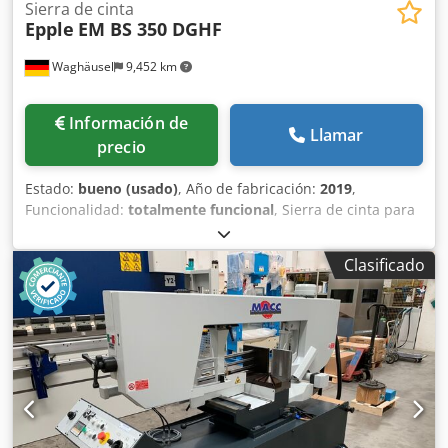
Sierra de cinta
Epple
EM BS 350 DGHF
Waghäusel
9,452 km
Información de
Llamar
precio
Estado:
bueno (usado)
, Año de fabricación:
2019
,
Funcionalidad:
totalmente funcional
, Sierra de cinta para
metal EM BS 350 DGHF con bastidor inferior Dodpewxad
Tjfx Anwskr
Clasificado