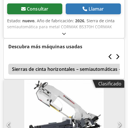
Consultar
Llamar
Estado:
nuevo
, Año de fabricación:
2026
, Sierra de cinta
semiautomática para metal CORMAK BS370H CORMAK
BS370H es una robusta sierra de cinta semiautomática
diseñada para el corte preciso de tubos, perfiles y
materiales macizos. La nueva versión está equipada con
Descubra más máquinas usadas
un tope superior para el corte en paquetes y un control de
velocidad variable de la cinta mediante un variador de
frecuencia en el rango de 20-90 m/min. Estas soluciones
d
aumentan las capacidades de la máquina y facilitan la
Sierras de cinta horizontales – semiautomáticas – 
adaptación de los parámetros de trabajo al tipo de
material que se está procesando. El tope estabiliza los
Clasificado
elementos apilados en capas y limita su movimiento
durante el funcionamiento. Permite cortar de manera más
eficiente paquetes de perfiles, tubos y otros elementos
repetitivos. Principales ventajas: * Tope superior del
material: corte de paquetes estable y eficiente. * Control
de velocidad variable de 20-90 m/min: selección de la
velocidad de la cinta mediante un variador de frecuencia.