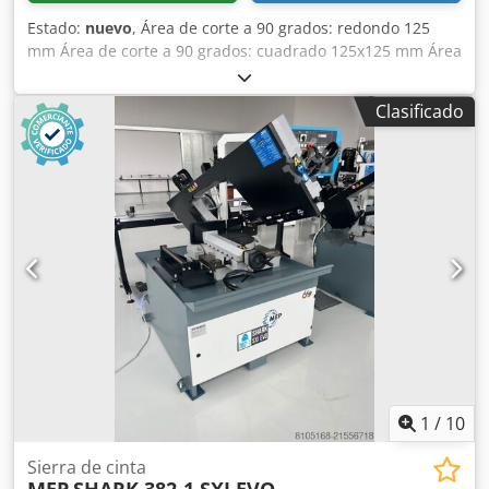
3160 × 27 × 0,9 mm Tensión de la cinta: mecánica, manual
vida útil de la máquina. Regulación hidráulica del
Estado:
nuevo
, Área de corte a 90 grados: redondo 125
Ajuste del descenso del brazo: sin escalones, cili
descenso del brazo con posibilidad de ajustar el retorno a
mm Área de corte a 90 grados: cuadrado 125x125 mm Área
una altura específica. Djdpfx Aow U Svlsnwskr
de corte a 90 grados: plano 130x125 mm Área de corte a 45
Construcción y tecnología El modelo BS530H se distingue
grados a la derecha: redondo 80 mm Área de corte a 45
por su caja de engranajes de transmisión reforzada y su
Clasificado
grados a la derecha: cuadrado 80x80 mm Área de corte a
sistema hidráulico industrial, lo que garantiza su fiabilidad
45 grados a la derecha: plano 80x80 mm Área de corte a 60
incluso con un uso intensivo. La construcción basada en
grados: redondo 80 mm Área de corte a 60 grados:
un cuerpo macizo reduce las vibraciones y garantiza un
cuadrado 50x50 mm Área de corte a 60 grados: plano
funcionamiento uniforme. El panel de control ergonómico
80x80 mm Velocidad de la cinta de sierra: 30-80 m/min
permite controlar todos los procesos desde un único
Dimensiones de la cinta de sierra: 1440x13x0,65 mm
punto. El sistema de refrigeración ubicado en la base
Apertura del tornillo de banco: 190 mm Potencia: 230 V
disipa eficazmente el calor y las impurezas, protegiendo la
Peso de la máquina: aprox. 19 kg Equipamiento: -
cinta del sobrecalentamiento. Precisión y eficiencia en el
Regulación continua de la velocidad - Brazo de sierra
trabajo Gracias a la regulación variable de la velocidad, la
orientable hasta 60° a la derecha - Guías de cinta con 8
posibilidad de ajustar la operación manualmente o
rodamientos de bolas Dedpsyv N Ezofx Anwskr - con tope
semiautomáticamente y el uso de un dinamómetro para
controlar la tensión de la hoja, la sierra de cinta para
metal BS530H garantiza la repetibilidad y la calidad del
1
/
10
corte, incluso en largas series de producción. La eficiencia
del trabajo también se ve aumentada por el rodillo de
Sierra de cinta
soporte del material y el bloqueo del brazo, que
MEP
SHARK 382-1 SXI EVO