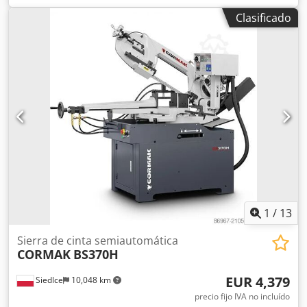
redondo 175 mm cuadrado 175 x 175 mm rectangular 150
Clasificado
x 270 mm Motor principal 1,5 kW Velocidad de corte,
regulable sin escalonamiento 17 - 120 m/min Dimensiones
de la hoja de sierra 3660 x 27 x 0,9 mm Dksdpfx
Aexztfaenwor Dimensiones L x A x H 1900 x 1000 x 1200
mm Peso neto 410 kg Accesorios / Características
especiales: • Ejecución semiautomática • Elevación y
descenso del arco de sierra • Regulación hidráulica de la
presión de corte • Sujeción hidráulica del material •
Apertura y cierre automáticos de las mordazas de sujeción
• Velocidad de corte 17 - 120 m/min, regulable sin
escalonamiento • Regulación automática de la presión de
corte • Tope de material con longitud de 500 mm • Sistema
de refrigeración • Dispositivo de giro para inglete: la
máquina completa se puede girar de forma fácil y rápida,
1
/
13
sin escalonamiento El cilindro de sujeción de la pieza y la
regulación de la presión de corte han sido
Sierra de cinta semiautomática
CORMAK
BS370H
reacondicionados por nosotros. Siegfried Volz
Werkzeugmaschinen Rüschebrinkstr. 151-153 DE - 44143
EUR 4,379
Siedlce
10,048 km
Dortmund - Wambel
precio fijo IVA no incluído