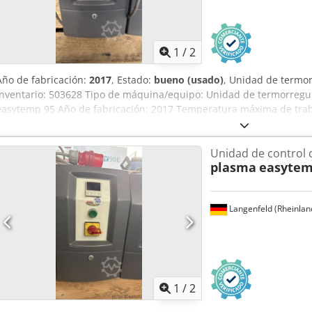
1
/
2
Año de fabricación:
2017
, Estado:
bueno (usado)
, Unidad de termo
inventario: 503628 Tipo de máquina/equipo: Unidad de termorregu
easytemp 95 Año de fabricación: 2017 Temperatura máxima de tra
Potencia de calefacción: 6 kW Potencia de refrigeración: 40 kW (80 
refrigeración) Fluido caloportador: Agua
Unidad de control 
plasma
easytem
Langenfeld (Rheinlan
1
/
2