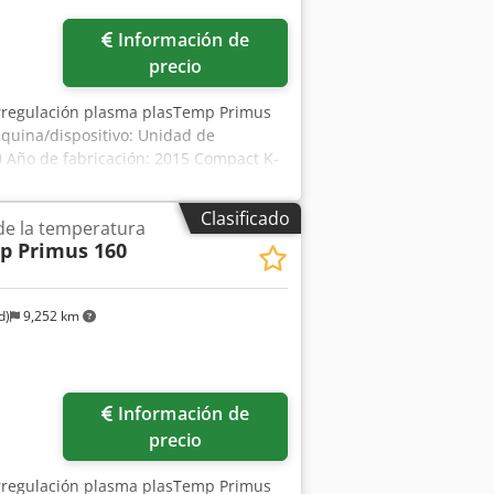
Pedir más fotos
Información de
precio
rregulación plasma plasTemp Primus
quina/dispositivo: Unidad de
 Año de fabricación: 2015 Compact K-
 calefacción: 9 kW Medio de
Clasificado
de la temperatura
p Primus 160
d)
9,252 km
Pedir más fotos
Información de
precio
rregulación plasma plasTemp Primus