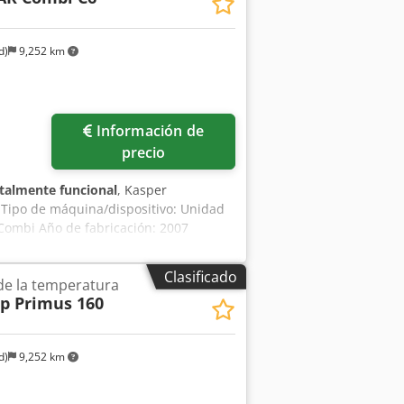
 intercambio agua-gas Potencia de
8 kW Tensión: 400 V - 50 Hz
d)
9,252 km
Pedir más fotos
Información de
precio
talmente funcional
, Kasper
Tipo de máquina/dispositivo: Unidad
Combi Año de fabricación: 2007
ia de refrigeración: 36 kW/80°C Caudal
ura máxima: 150°C (aceite)
Clasificado
de la temperatura
p Primus 160
d)
9,252 km