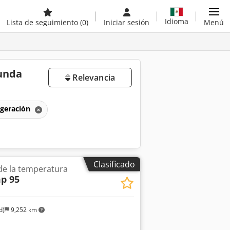
Idioma
Lista de seguimiento
(0)
Iniciar sesión
Menú
gunda
Relevancia
rigeración
Clasificado
de la temperatura
p 95
d)
9,252 km