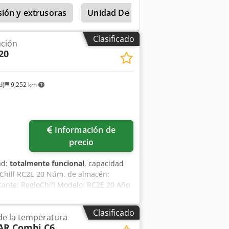
lo de molde eléctrico W2 (año 2012) -
sión y extrusoras
Unidad De Control De Temperatura
l de temperatura it40 T2 (año 2012)
 C Capacidad de calefacción: 3 kW /
 0,5 kW Interfaz: VARAN Tensión: 400-
Clasificado
ación
20
d)
9,252 km
Información de
precio
ad:
totalmente funcional
, capacidad
oChill RC2E 20 Núm. de almacén:
cante: RegloChill Modelo: RC2E 20 Año
omático de la rotación del compresor -
de líquido - Condensador de aletas de
Clasificado
de la temperatura
 Válvula de expansión - Presostatos de
AR Combi C6
Presostato de nivel de agua -