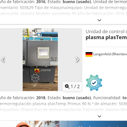
Año de fabricación:
2016
, Estado:
bueno (usado)
, Unidad de termo
inventario: 503629 Tipo de máquina/equipo: Unidad de termorregu
Fabricante: plasma Modelo: easytemp 95 Año de fabricación: 2016
Potencia de calefacción: 6 kW Potencia de refrigeración: 40 kW (80 °
Agente térmico: Agua/water
Unidad de control 
plasma
plasTem
Langenfeld (Rheinlan
1
/
2
Año de fabricación:
2018
, Estado:
bueno (usado)
, Funcionalidad:
to
termorregulación plasma plasTemp Primus 90 N.º de almacén: 503
dispositivo: Dispositivo de termorregulación Fabricante: plasma M
fabricación: 2018 Djdpfx Adoxt Rc He Njck Datos técnicos del dispo
Primus 90 / Compact TK-90-9-50 - Medio circulante: Agua hasta 90