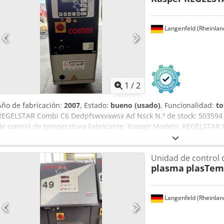
Evaporador de placas con tubos de cobre de alta eficiencia para el
conexión: 12 A Refrigerante: R407C Capacidad de refrigeración: 18,
Langenfeld (Rheinlan
1
/
2
Año de fabricación:
2007
, Estado:
bueno (usado)
, Funcionalidad:
to
REGELSTAR Combi C6 Dedpfswxvawsx Ad Nsck N.º de stock: 503594 
de control de temperatura Fabricante: Kasper Modelo: REGELSTAR 
Potencia total conectada: 18 A Potencia de calefacción: 9 kW Potenc
de la bomba: 60 l/min Presión máxima de la bomba: 4 bar Temperat
Unidad de control 
Temperatura máxima: 95°C (agua) Medio circulante: agua y aceite
plasma
plasTem
Langenfeld (Rheinlan