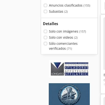
Anuncios clasificados
rieren Dispositivo Therm Hb Hb 150 Sp
Wittmann
(155)
Subastas
(2)
Detalles
Solo con imágenes
(157)
Solo con videos
(2)
Sólo comerciantes
verificados
(71)