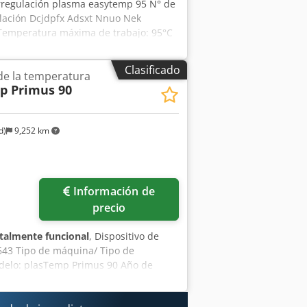
rregulación plasma easytemp 95 N° de
lación Dcjdpfx Adsxt Nnuo Nek
 Temperatura máxima de trabajo: 95°C
C ida / 15 °C agua de refrigeración)
Clasificado
de la temperatura
p Primus 90
d)
9,252 km
Pedir más fotos
Información de
precio
talmente funcional
, Dispositivo de
643 Tipo de máquina/ Tipo de
odelo: plasTemp Primus 90 Año de
sitivo de termorregulación plasTemp
°C - Volumen externo máximo a 90°C: 50