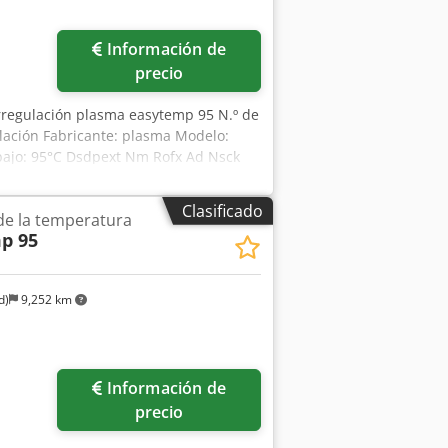
Pedir más fotos
Información de
precio
rregulación plasma easytemp 95 N.º de
lación Fabricante: plasma Modelo:
bajo: 95°C Dsdpext Nm Rofx Ad Nsck
°C impulsión / 15 °C agua de
Clasificado
de la temperatura
p 95
d)
9,252 km
Pedir más fotos
Información de
precio