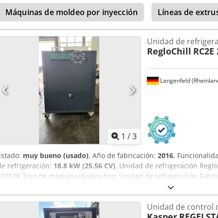
2012) - Módulo de control de temperatura it40 T1 (año 2012) - Módu
Máquinas de moldeo por inyección
Líneas de extru
Módulo de molde hidráulico W2 (año fiscal 2012) - Módulo de contro
Carga conectada: 63 A Temperatura máxima de funcionamiento: 95°
segmento Capacidad de refrigeración: 27 kW Potencia de la bomba:
Unidad de refriger
415V 50Hz Medio de circulación: Agua/agua
RegloChill
RC2E 
Langenfeld (Rheinlan
1
/
3
Estado:
muy bueno (usado)
, Año de fabricación:
2016
, Funcionalid
de refrigeración:
18.8 kW (25.56 CV)
, Unidad de refrigeración Regl
503608 Tipo de máquina/dispositivo: Unidad de refrigeración Fabri
de fabricación: 2016 - Refrigerante ecológico R407C - Arranque aut
Filtro deshidratador con tamices moleculares - Indicador de nivel 
Unidad de control 
aluminio de alta eficiencia con tubos de cobre - Válvula solenoide -
Kasper
REGELST
seguridad para alta y baja presión de gas Dedpsxz Dt Ijfx Ad Njck - 