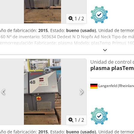
1
/
2
Año de fabricación:
2015
, Estado:
bueno (usado)
, Unidad de termo
160 Nº de inventario: 503634 Dedext N D Nopfx Ad Neck Tipo de má
termorregulación Fabricante: plasma Modelo: plasTemp Primus 160
160-9-24 Temperatura máxima de funcionamiento: 160° Potencia de
circulación: Agua
Unidad de control 
plasma
plasTem
Langenfeld (Rheinlan
1
/
2
Año de fabricación:
2015
, Estado:
bueno (usado)
, Unidad de termo