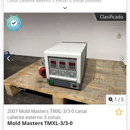
Canal caliente externo 3 zonas/ 6 zonas posibles
Dcjdpfxsuykpuo Akljk
Clasificado
1
/
5
2007 Mold Masters TMXL-3/3-0 canal
caliente externo 3 zonas
Mold Masters
TMXL-3/3-0