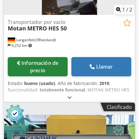
1
/
2
Transportador por vacío
Motan
METRO HES 50
Langenfeld (Rheinland)
9,252 km
Información de
Llamar
precio
Estado:
bueno (usado)
, Año de fabricación:
2010
,
Funcionalidad:
totalmente funcional
, MOTAN METRO HES
50 N.º de inventario: 503696 Tipo de máquina/ Tipo de
dispositivo: Transportador por succión Fabricante: MOTAN
Clasificado
Tipo: METRO HES 50 Año de fabricación: 2010 Capacidad
de transporte: aprox. 50 kg/h Volumen del depósito/ciclo: 5
litros Potencia del ventilador/motor: 0,87 kW Tensión de
conexión: 1/N/PE 230 V, 50/60 Hz Tensión de control: 24 V
CC Diámetro de la entrada de material: Ø 38 mm Conexión