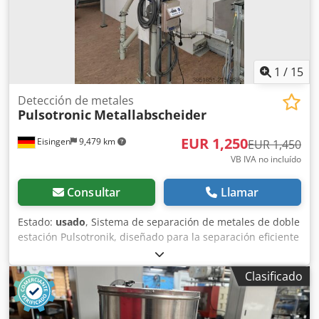
1
/
15
Detección de metales
Pulsotronic
Metallabscheider
EUR 1,250
Eisingen
9,479 km
EUR 1,450
VB IVA no incluído
Consultar
Llamar
Estado:
usado
, Sistema de separación de metales de doble
estación Pulsotronik, diseñado para la separación eficiente
de partículas metálicas del granulado de plástico.
Dcsdpfxeywim Us Aklok Diseño compacto con dos
Clasificado
unidades instaladas una encima de la otra para lograr la
máxima precisión en la detección y la separación.