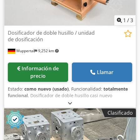
responder cualquier pregunta o asesorarte!
Dcjdpfxovmylzj Aklek
1
/
3
Dosificador de doble husillo / unidad
de dosificación
Wuppertal
9,252 km
Información de
Llamar
precio
Estado:
como nuevo (usado)
, Funcionalidad:
totalmente
funcional
, Dosificador de doble husillo casi nuevo
(volumétrico) Como se puede ver en las fotos, el equipo
cuenta con: • Husillos dobles de aproximadamente 45 mm
Clasificado
de diámetro • Mecanismo de paletas integrado (agitador)
en el interior de la tolva Dcodsyfm Epjpfx Aklsk • Tolva
rectangular con recubrimiento de acero inoxidable •
Accionamiento mediante motor eléctrico de 0,55 kW El