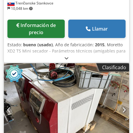
Trenčianske Stankovce
10,048 km
Información de
Llamar
precio
Estado:
bueno (usado)
, Año de fabricación:
2015
, Moretto
XD2 TS Mini secador - Parámetros técnicos (amigables para
copiar) Temperatura de secado (máx): 180 °C / 356 °F
Caudal de aire: 3-10 Nm³/h (1,7-5,9 cfm) Capacidad de
Clasificado
tolva: 15 dm³ (0,53 cft) Capacidad de material (densidad a
granel 0,65 kg/dm³): 9,7 kg (21,4 lb) Dodpsyfhyuefx Aklock
Potencia total: 1 kW (1,3 HP) Consumo energético medio a
80 °C: 0,062-0,206 kWh Consumo energético medio a 176
°F: 0,083-0,276 HP/h Alimentación eléctrica: 230 V / 1 fase /
50 Hz Dimensiones &