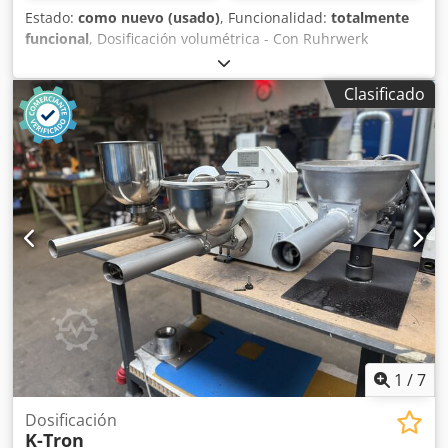
Estado:
como nuevo (usado)
, Funcionalidad:
totalmente
funcional
, Dosificación volumétrica - Con Ruhrwerk
incorporado Djdpfjt Akaqsx Aklsck - Tornillos gemelos -
Unidad de bateo incorporada para materiales con baja
Clasificado
densidad aparente
1
/
7
Dosificación
K-Tron