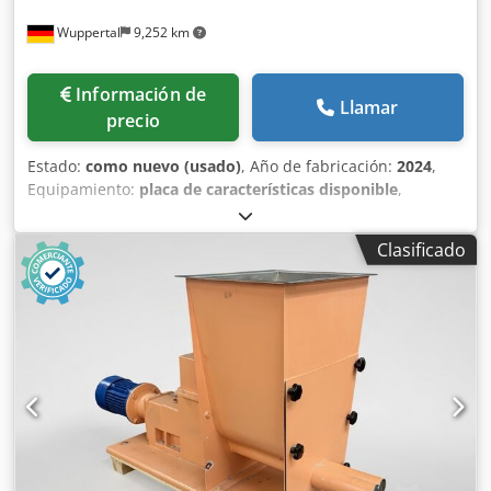
Wuppertal
9,252 km
Información de
Llamar
precio
Estado:
como nuevo (usado)
, Año de fabricación:
2024
,
Equipamiento:
placa de características disponible
,
Sistemas de dosificación volumétrica: granulado, polvo y
triturado Ofrecemos una selección de sistemas de
Clasificado
dosificación volumétrica completamente funcionales que
son ideales para transportar gránulos, polvo y triturado. •
Varios modelos disponibles: Disponemos de diferentes
sistemas de dosificación en stock que se pueden
personalizar en función del material y aplicación. • Opción
de prueba: Si lo solicita, probaremos los dispositivos de
dosificación con su material para asegurarnos de que
cumplan con sus requisitos. • Función confiable: Todos los
sistemas están probados y listos para su uso inmediato.
Contáctanos y te ayudaremos a encontrar el dispensador
adecuado a tus necesidades. ¡Estaremos encantados de