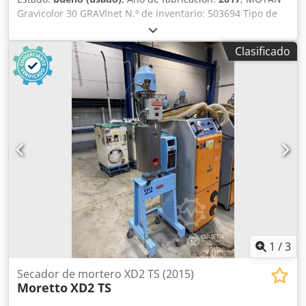
Gravicolor 30 GRAVInet N.º de inventario: 503694 Tipo de
máquina/equipo: Dosificador Fabricante: MOTAN Modelo:
Gravicolor 30 GRAVInet Año de fabricación: 2017
Clasificado
GRAVICOLOR mezcla y dosifica con precisión hasta seis
materiales, garantizando la máxima exactitud en la
formulación. Estos equipos modulares de dosificación y
mezcla gravimétricos están diseñados específicamente
para el sector del moldeo por inyección, el moldeo por
soplado y la extrusión. Dodpfx Akjzrg Eueleck
Independientemente de las formulaciones, los materiales
o el entorno de uso, IntelliBlend analiza continuamente
todos los datos del proceso y, mediante la
autooptimización, alcanza siempre el punto de
funcionamiento óptimo. La máxima fidelidad a la
formulación se traduce en la mejor y más consistente
calidad del producto.
1
/
3
Secador de mortero XD2 TS (2015)
Moretto
XD2 TS