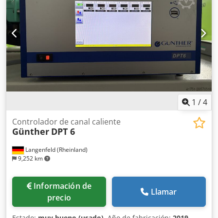
1
/
4
Controlador de canal caliente
Günther
DPT 6
Langenfeld (Rheinland)
9,252 km
Información de
Llamar
precio
Estado:
muy bueno (usado)
, Año de fabricación:
2019
,