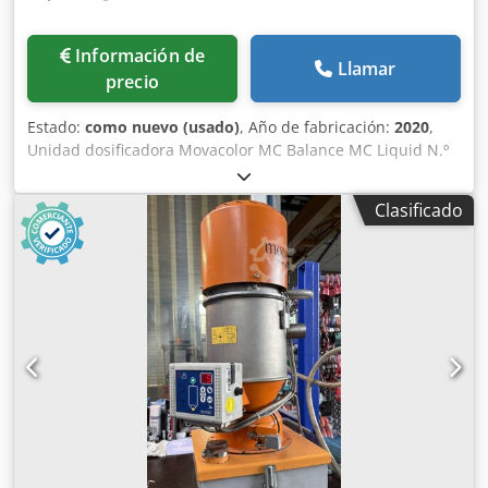
Información de
Llamar
precio
Estado:
como nuevo (usado)
, Año de fabricación:
2020
,
Unidad dosificadora Movacolor MC Balance MC Liquid N.º
de inventario: 503616 Tipo de máquina/dispositivo: Unidad
dosificadora para polvo y líquidos Fabricante: Movacolor
Clasificado
Modelo: MC Balance & MC Liquid Dodpfxjy Ak Rlo Akleck
Año de fabricación: 2020 Unidad dosificadora Movacolor
para polvo y líquidos Compuesta por: 2x interfaces de
manejo Movacolor MCTC con pantalla táctil Unidad
dosificadora de polvo Movacolor MC Balance Dosificador
gravimétrico de líquidos Movacolor MC Liquid Movacolor
MCBC Blindcontroller Unidad dosificadora Movacolor A30
HTC Tolva Movacolor de 12 L ¡La unidad solo se ha usado
una vez para pruebas y está como nueva!