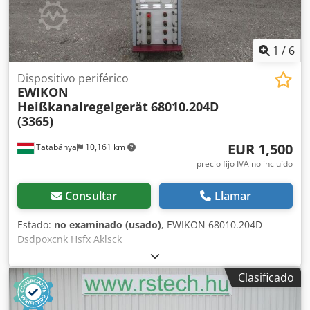
1
/
6
Dispositivo periférico
EWIKON
Heißkanalregelgerät
68010.204D
(3365)
EUR 1,500
Tatabánya
10,161 km
precio fijo IVA no incluído
Consultar
Llamar
Estado:
no examinado (usado)
, EWIKON 68010.204D
Dsdpoxcnk Hsfx Aklsck
Clasificado