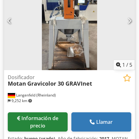
COLOR DE LA CARCASA Aluminio / azul / gris (RAL 9006 /
RAL 5002)
1
/
5
Dosificador
Motan
Gravicolor 30 GRAVInet
Langenfeld (Rheinland)
9,252 km
Información de
Llamar
precio
Estado:
bueno (usado)
, Año de fabricación:
2017
, MOTAN