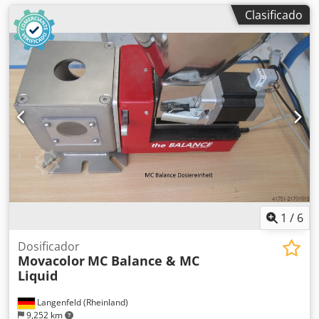
Clasificado
1
/
6
Dosificador
Movacolor
MC Balance & MC
Liquid
Langenfeld (Rheinland)
9,252 km