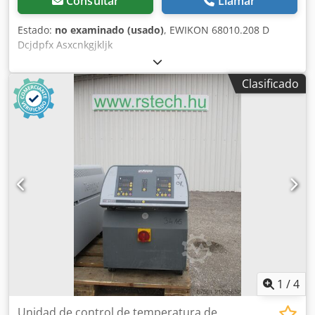
Consultar
Llamar
Estado:
no examinado (usado)
, EWIKON 68010.208 D
Dcjdpfx Asxcnkgjkljk
Clasificado
1
/
4
Unidad de control de temperatura de