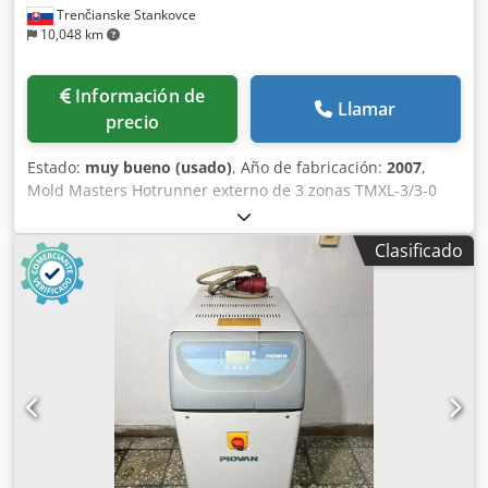
Trenčianske Stankovce
10,048 km
Información de
Llamar
precio
Estado:
muy bueno (usado)
, Año de fabricación:
2007
,
Mold Masters Hotrunner externo de 3 zonas TMXL-3/3-0
Tenemos 7 unidades disponibles unidades disponibles
Dcodpfevax Izjx Aklek
Clasificado