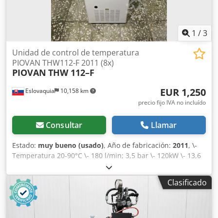
1
/
3
Unidad de control de temperatura
PIOVAN THW112-F 2011 (8x)
PIOVAN
THW 112–F
EUR 1,250
Eslovaquia
10,158 km
precio fijo IVA no incluído
Consultar
Llamar
Estado:
muy bueno (usado)
, Año de fabricación:
2011
, \-
Temperatura 20-90°C \- 180 l/min; 3,5 bar \- 120kW \- 13,6
kW (12kW ) \- Peso 120 kg/unidad Dodpfoquupasx Aklock
Clasificado