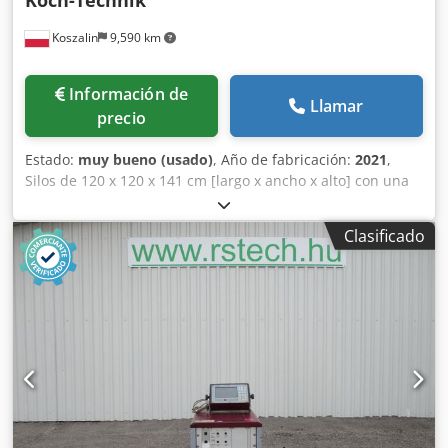
extrusión. Estaremos encantados de ofrecerle una solución
Koszalin
9,590 km
adecuada según su aplicación.
Información de
Llamar
precio
Estado:
muy bueno (usado)
, Año de fabricación:
2021
,
Silos de 120 x 120 x 141 cm [largo x ancho x alto] con una
capacidad de aproximadamente 1000 litros, completos con
transportadores de plástico de la marca Koch Technik para
Clasificado
el sistema central, 3 unidades. Años de fabricación: 2008,
2010, 2021. Dcodpfozl Szuex Aklok