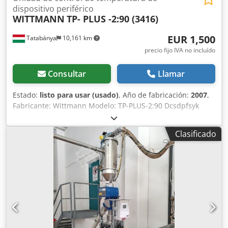
dispositivo periférico
WITTMANN
TP- PLUS -2:90 (3416)
EUR 1,500
Tatabánya
10,161 km
precio fijo IVA no incluído
Consultar
Llamar
Estado:
listo para usar (usado)
, Año de fabricación:
2007
,
Fabricante: Wittmann Modelo: TP-PLUS-2:90 Dcsdpfsyk
Uiyjx Aklok
Clasificado