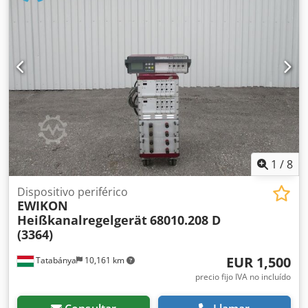
1
/
8
Dispositivo periférico
EWIKON
Heißkanalregelgerät
68010.208 D
(3364)
EUR 1,500
Tatabánya
10,161 km
precio fijo IVA no incluído