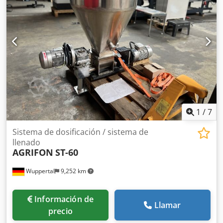
1
/
7
Sistema de dosificación / sistema de
llenado
AGRIFON
ST-60
Wuppertal
9,252 km
Información de
Llamar
precio