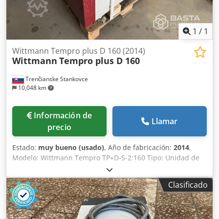
1
/
1
Wittmann Tempro plus D 160 (2014)
Wittmann
Tempro plus D 160
Trenčianske Stankovce
10,048 km
Información de
Llamar
precio
Estado:
muy bueno (usado)
, Año de fabricación:
2014
,
Modelo: Wittmann Tempro TP+D-S-2:160 Tipo: Unidad de
termorregulación de agua a presión de dos zonas
Dcedpexykm Sofx Aklek Temperatura máxima: 160 °C
Clasificado
Potencia de calefacción: aprox. 9 kW por zona (opcional
hasta 12-16 kW) Bomba: Acoplamiento magnético, 40-60
l/min, hasta 4,5-6 bar Medio: Agua (sistema presurizado)