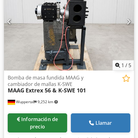
1
/
5
Bomba de masa fundida MAAG y
cambiador de mallas K-SWE
MAAG
Extrex 56 & K-SWE 101
Wuppertal
9,252 km
Información de
Llamar
precio