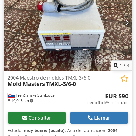
Refrigeración: Intercambiador de calor de placas, agua de
refrigeración G 3/8″ Conexiones de molde: G 3/4″ Voltaje: 3
× 400 V / 50 Hz Precisión de control: ±0,2 °C Zonas: 2
circuitos independientes Características: Llenado
automático, monitoreo de presión, bomba sin fugas,
lavado de molde, control de calefacción SSR Opciones
incluidas: Paquete de seguridad SO-C + aumento de
potencia S-PLUS D 160 Dimensiones: aprox. 880 × 550 ×
1000 mm Peso: aprox. 95-120 kg
1
/
3
2004 Maestro de moldes TMXL-3/6-0
Mold Masters
TMXL-3/6-0
EUR 590
Trenčianske Stankovce
10,048 km
precio fijo IVA no incluído
Consultar
Llamar
Estado:
muy bueno (usado)
, Año de fabricación:
2004
,