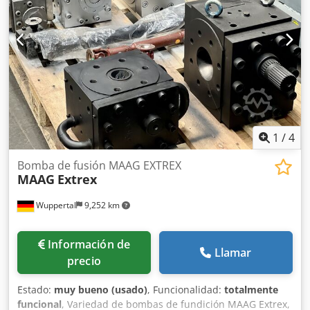
dosificador está en estado casi nuevo, totalmente
funcional. Ideal para polvos, gránulos o materiales a
granel de difícil flujo.
1
/
4
Bomba de fusión MAAG EXTREX
MAAG
Extrex
Wuppertal
9,252 km
Información de
Llamar
precio
Estado:
muy bueno (usado)
, Funcionalidad:
totalmente
funcional
, Variedad de bombas de fundición MAAG Extrex,