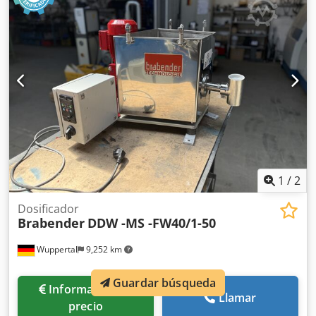
1
/
2
Dosificador
Brabender
DDW -MS -FW40/1-50
Wuppertal
9,252 km
Guardar búsqueda
Información de
Llamar
precio