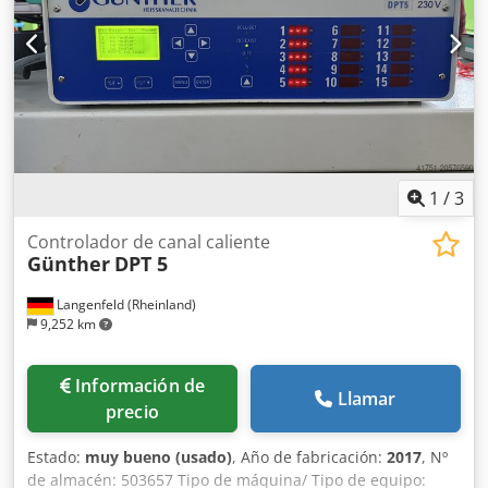
de aire comprimido (limpieza): 5 – 7 bar Tipo de filtro: Filtro
de tela de fieltro de aguja de poliéster Limpieza del filtro:
Automática mediante ráfagas de aire comprimido después
de cada ciclo Material: Las piezas en contacto con el
producto son de acero inoxidable Dodpfx Aezd Df Aoklsck
Color: Naranja (RAL 2011)
1
/
3
Controlador de canal caliente
Günther
DPT 5
Langenfeld (Rheinland)
9,252 km
Información de
Llamar
precio
Estado:
muy bueno (usado)
, Año de fabricación:
2017
, Nº
de almacén: 503657 Tipo de máquina/ Tipo de equipo: