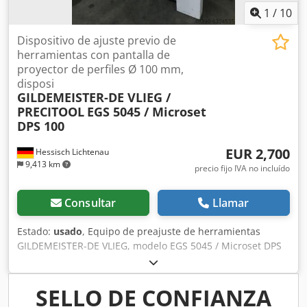
1
/
10
Dispositivo de ajuste previo de
herramientas con pantalla de
proyector de perfiles Ø 100 mm,
disposi
GILDEMEISTER-DE VLIEG /
PRECITOOL
EGS 5045 / Microset
DPS 100
EUR 2,700
Hessisch Lichtenau
9,413 km
precio fijo IVA no incluído
Consultar
Llamar
Estado:
usado
, Equipo de preajuste de herramientas
GILDEMEISTER-DE VLIEG, modelo EGS 5045 / Microset DPS
100 N.º de serie: 83-10-102, año de fabricación: 2002
Recorrido del eje X: aprox. 400 mm Recorrido del eje Z:
aprox. 400 mm Portaherramientas en la mesa giratoria: Ø
SELLO DE CONFIANZA
50 mm Diámetro del círculo de los orificios de los