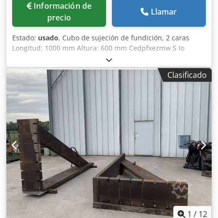
Información de
Llamar
precio
Estado:
usado
, Cubo de sujeción de fundición, 2 caras
Longitud: 1000 mm Altura: 600 mm Cedpfxezmw S Io
Ahkerf Profundidad: 800 mm Dimensiones de ranuras en
T: 38 x 22 mm Peso: aprox. 600 kg
Clasificado
1
/
12