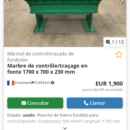
1
/
13
Mármol de control/trazado de
fundición
Marbre de contrôle/traçage en
fonte
1700 x 700 x 230 mm
EUR 1,900
Ensisheim
9,454 km
precio fijo IVA no incluído
Consultar
Llamar
Estado:
usado
, Plancha de hierro fundido para
control/guiado. Crodpezqzy Djfx Ahksf Longitud: 1700 mm
Anchura: 700 mm Grosor: 230 mm Altura sobre los apoyos: