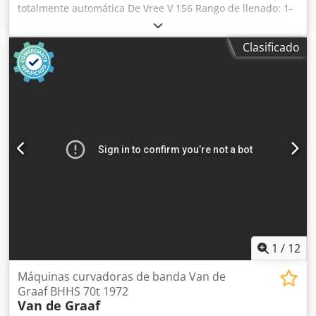
totalmente automática De Vree V 156 Rango de llenado: 1-
20 litros Dispositivo automático para colocar tapas
Dispositivo automático para cerrar tapas En excelente
Clasificado
estado, directamente de la línea de producción. Crjdoztc
Sgopfx Ahksf
1
/
12
Máquinas curvadoras de banda Van de
Graaf BHHS 70t 1972
Van de Graaf