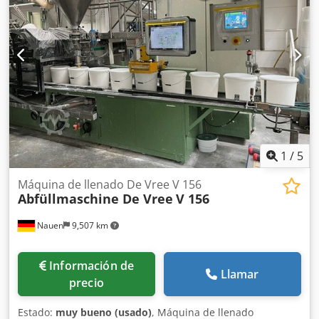
1
/
5
Máquina de llenado De Vree V 156
Abfüllmaschine De Vree
V 156
Nauen
9,507 km
Información de
Llamar
precio
Estado:
muy bueno (usado)
, Máquina de llenado