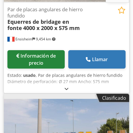
Par de placas angulares de hierro
fundido
Equerres de bridage en
fonte
4000 x 2000 x 575 mm
Ensisheim
9,454 km
Información de
Llamar
precio
Estado:
usado
, Par de placas angulares de hierro fundido
Diámetro de perforación: Ø 27 mm Ancho: 575 mm
Profundidad: 2000 mm Altura total: 4000 mm Peso
unitario: aprox. 6 toneladas Cjdpfx Aozmw Nashkerf
Clasificado