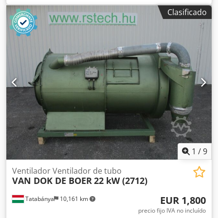
940 mm Peso: 0,8 toneladas
Clasificado
1
/
9
Ventilador Ventilador de tubo
VAN DOK DE BOER
22 kW (2712)
EUR 1,800
Tatabánya
10,161 km
precio fijo IVA no incluído