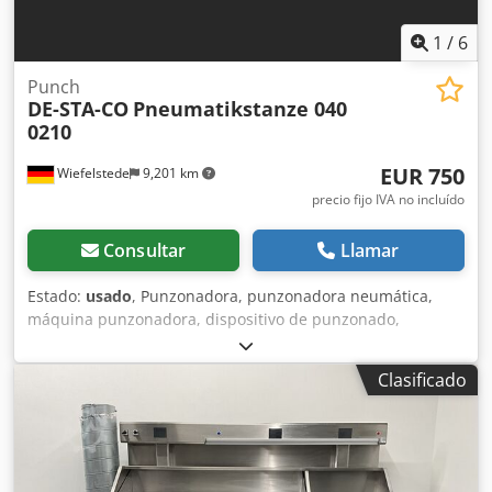
1
/
6
Punch
DE-STA-CO
Pneumatikstanze 040
0210
EUR 750
Wiefelstede
9,201 km
precio fijo IVA no incluído
Consultar
Llamar
Estado:
usado
, Punzonadora, punzonadora neumática,
máquina punzonadora, dispositivo de punzonado,
máquina perforadora, punzonadora neumática manual
Crsdpofwx Uysfx Ahkef -Fabricante: DE-STA-CO,
Clasificado
punzonadora neumática -Tipo: 040 0210 -Punzón
integrado: Ø 2,5 mm -Salida máxima: 25 mm -
Dimensiones: 190/200/A510 mm -Peso: 24 kg