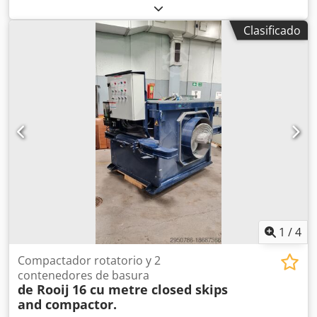
Categoría del producto: Freidoras Longitud: 2700 mm
Anchura: 920 mm Altura: 1800 mm Tensión de conexión
Clasificado
(V): 400 Potencia (W): 47150 Cedpfx Ajzbmptshkjrf Año de
fabricación: 2022 Equipado con sistema de filtrado de
grasa. Incluye 3 cubas (1x ORE440 y 2x ORE540) y bandeja
de desbaste.
1
/
4
Compactador rotatorio y 2
contenedores de basura
de Rooij
16 cu metre closed skips
and compactor.