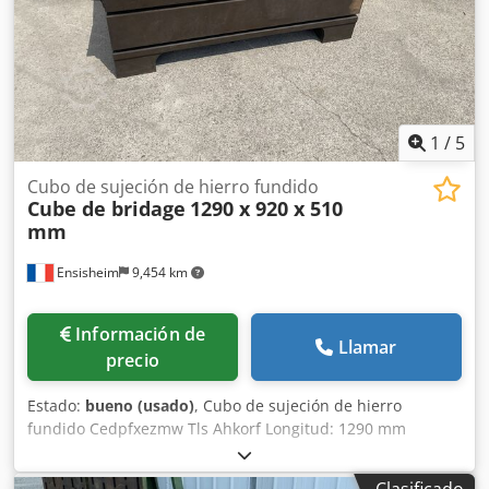
1
/
5
Cubo de sujeción de hierro fundido
Cube de bridage
1290 x 920 x 510
mm
Ensisheim
9,454 km
Información de
Llamar
precio
Estado:
bueno (usado)
, Cubo de sujeción de hierro
fundido Cedpfxezmw Tls Ahkorf Longitud: 1290 mm
Anchura: 920 mm Altura: 510 mm Dimensiones de las
ranuras en T: 42 x 25 mm 2 caras con ranuras Peso:
Clasificado