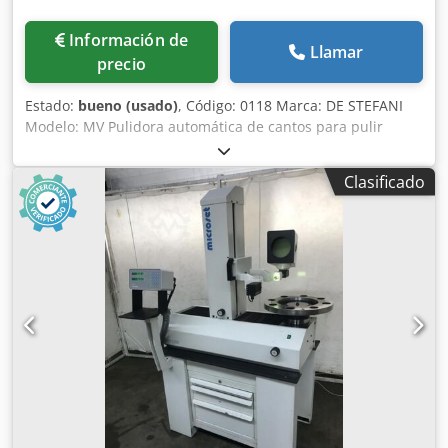
compra. Contacto: Si está interesado en adquirir este
equipo, póngase en contacto por correo electrónico.
Información de
Llamar
precio
Estado:
bueno (usado)
, Código: 0118 Marca: DE STEFANI
Modelo: MV Pulidora automática de cantos para pulir
poliéster, poliuretano y otras pinturas Características:
Sistema de tracción sobre orugas con patines de goma
Clasificado
Prensor superior manual con ruedas de goma Barra de
soporte ajustable para piezas anchas Composición: 1.er
grupo - 2 cepillos ajustables - Motor de 4 CV 2.º grupo - 1
cepillo - Motor de 2 CV Altura de la superficie de trabajo:
870 mm Velocidad de avance: de 5 a 25 m/min Longitud de
trabajo mín.: 150 mm Altura de trabajo mín./máx.: 10/100
mm Ancho de trabajo mín.: 50 mm Cabina de protección
Cjdpfx Ahowiv Dkokerf Cuadro eléctrico Dimensiones
totales: 2700 x 1000 x 1250 h (mm) Peso: 1500 kg