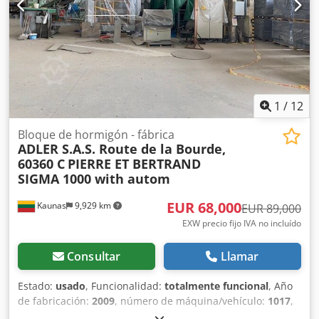
1
/
12
Bloque de hormigón - fábrica
ADLER S.A.S. Route de la Bourde,
60360 C
PIERRE ET BERTRAND
SIGMA 1000 with autom
EUR 68,000
Kaunas
9,929 km
EUR 89,000
EXW precio fijo IVA no incluído
Consultar
Llamar
Estado:
usado
, Funcionalidad:
totalmente funcional
, Año
de fabricación:
2009
, número de máquina/vehículo:
1017
,
Línea de producción usada para bloques de hormigón (y