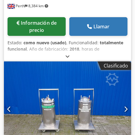
Perth
8,384 km
Información de
Llamar
precio
Estado:
como nuevo (usado)
, Funcionalidad:
totalmente
funcional
, Año de fabricación:
2018
, horas de
funcionamiento:
74 h
, número de máquina/vehículo:
PC16
/ P1551
, Compactador de tornillo y dos unidades de
Clasificado
contenedores cerrados de 16 m3, todos fabricados según
las más altas especificaciones por De Rooij en los Países
Bajos. Todos los equipos se han utilizado dentro de una
unidad de trituración de seguridad desde que eran
nuevos. Se desmanteló en 2023 y solo se han utilizado 74
horas desde que eran nuevos. Este equipo ha sido
utilizado por un banco para triturar dinero en efectivo y
residuos confidenciales, y siempre se ha ubicado dentro
de un edificio seguro. Todo en excelentes condiciones y
perfecto funcionamiento. Codpfx Aov Ilphehksrf