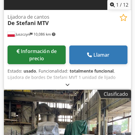
1
/
12
Lijadora de cantos
De Stefani
MTV
Juszczyn
10,086 km
Información de
Llamar
precio
Estado:
usado
, Funcionalidad:
totalmente funcional
,
Lijadora de bordes De Stefani MVT 1 unidad de lijado
Altura máxima de la pieza: 100 mm Motor de la unidad de
lijado: 2,5 kW Unidad de lijado con sistema de autoafilado
Clasificado
Ajuste manual de la unidad de lijado Csdpsznu D Rsfx
Ahkjrf Ajuste manual del ángulo de la unidad Unidad de
lijado con oscilación Velocidad de avance regulable
mediante variador Motor de avance de 0,74 kW