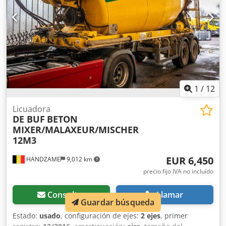
1
/
12
Licuadora
DE BUF
BETON
MIXER/MALAXEUR/MISCHER
12M3
EUR 6,450
HANDZAME
9,012 km
precio fijo IVA no incluído
Consultar
Llamar
Guardar búsqueda
Estado:
usado
, configuración de ejes:
2 ejes
, primer