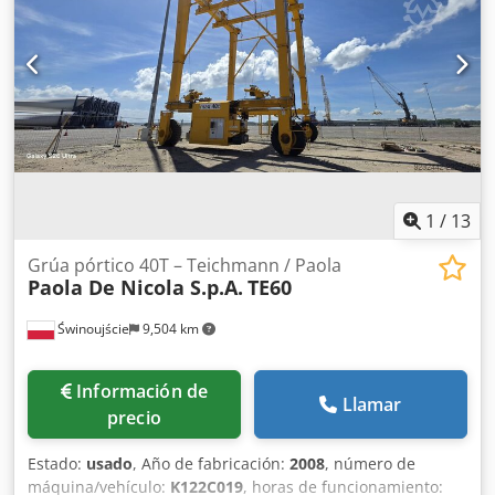
80 mm Material (en contacto con el producto): 1.4301 / AISI
304 Ejecución: De pared simple Tapa domo: 80x97 mm
Presión de trabajo según placa de características: 5 bar
Credeza Eicjpfx Ahkef Dimensiones del depósito: Diámetro
exterior: 300 mm Altura cilíndrica: 500 mm Altura total: 930
mm Anchura total: 450 mm Longitud total: 470 mm
Materiales: Interior: 1.4301 / AISI 304 Exterior: 1.4301 / AISI
304 Equipamiento: Placa de características: Sí
1
/
13
Grúa pórtico 40T – Teichmann / Paola
Paola De Nicola S.p.A.
TE60
Świnoujście
9,504 km
Información de
Llamar
precio
Estado:
usado
, Año de fabricación:
2008
, número de
máquina/vehículo:
K122C019
, horas de funcionamiento: