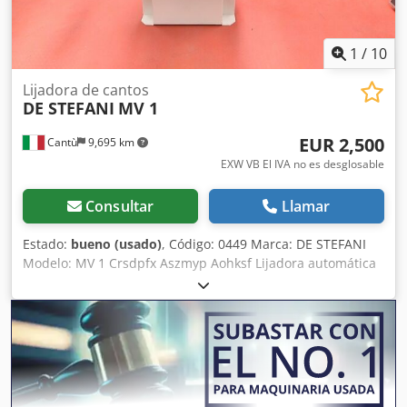
1
/
10
Lijadora de cantos
DE STEFANI
MV 1
EUR 2,500
Cantù
9,695 km
EXW VB El IVA no es desglosable
Consultar
Llamar
Estado:
bueno (usado)
, Código: 0449 Marca: DE STEFANI
Modelo: MV 1 Crsdpfx Aszmyp Aohksf Lijadora automática
de un solo cabezal para cantos y perfiles de madera,
madera maciza, madera chapada y otros materiales.
Lijadora para perfiles y rebajes con plato intercambiable,
inclinable de -15° a +90° Motor de 2 velocidades, rpm
710/1420 – Cv 1,3 – 2,5 Altura de trabajo mm 100
Alimentación automática con velocidad variable Guía de
entrada ajustable Aire comprimido 6 atm Diámetro de la