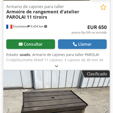
Armario de cajones para taller
Armoire de rangement d'atelier
PAROLAI
11 tiroirs
EUR 650
Ensisheim
9,454 km
precio fijo IVA no incluído
Consultar
Llamar
Estado:
usado
, Armario de cajones para taller PAROLAI
Crodpfxszmxtte Ahkef 11 cajones: 3 cajones de 40 mm de
altura 6 cajones de 60 mm de altura 1 cajón de 150 mm de
altura 1 cajón de 90 mm de altura Dimensiones (L x An x
Clasificado
Al): 910 x 720 x 1110 mm Peso: aprox. 150 kg