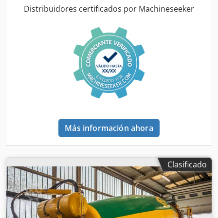
portaherramientas en la mesa giratoria: Ø 340 mm Cono
Distribuidores certificados por Machineseeker
interior en la mesa giratoria: Ø 245 mm Plato
portaherramientas como mesa giratoria con 8 orificios de
sujeción: Ø 50 mm Diámetro de centrado del plato
portaherramientas montado: Ø 102 mm Soporte de brida
giratorio con diámetro de centrado: Ø 102 mm Soporte de
brida giratorio con diámetro exterior: Ø 155 mm Soporte
de brida giratorio con 3 orificios de fijación M10, círculo de
orificios: Ø 130 mm Conexión a la red eléctrica: 230 V, 50
Hz - Electrónica de medición Microset DPS 100 - Mesa
giratoria con 8 posiciones para herramientas - Interfaces:
1x RS232, 2x sistema de medición (X/Z) - Proyector de
Más información ahora
perfiles con pantalla de Ø 100 mm, ampliación de 20x y
dos discos de vidrio mate - Disco de vidrio mate fijo con
retícula - Movimiento del eje mediante ajuste rápido
manual con sujeción neumática - Ajuste fino mediante
Clasificado
volantes Csdpfx Ahohbal Dekerf - Mesa giratoria giratoria
con sujeción neumática - Estructura de soporte metálica
con 3 cajones Espacio necesario (largo x ancho x alto): 1100
x 1000 x 800 mm Peso: 400 kg Buen estado