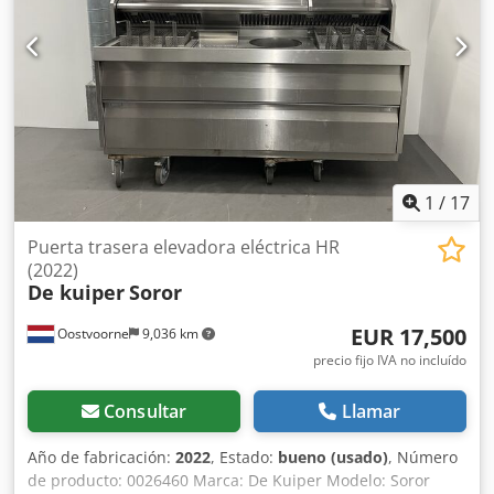
1
/
17
Puerta trasera elevadora eléctrica HR
(2022)
De kuiper
Soror
EUR 17,500
Oostvoorne
9,036 km
precio fijo IVA no incluído
Consultar
Llamar
Año de fabricación:
2022
, Estado:
bueno (usado)
, Número
de producto: 0026460 Marca: De Kuiper Modelo: Soror