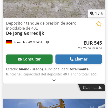
1
/
6
Depósito / tanque de presión de acero
inoxidable de 40L
De Jong Gorredijk
EUR 545
Delmenhorst
9,246 km
VB IVA no incluído
Consultar
Llamar
Estado:
bueno (usado)
, Funcionalidad:
totalmente
funcional
, capacidad del depósito:
40 l
, ancho total:
300
mm
, altura total:
930 mm
, material de la pared:
acero
inoxidable
, presión de funcionamiento:
5 bar
,
Clasificado
sobrepresión (máx.):
7 bar
, Depósito de presión de acero
inoxidable de segunda mano Número de artículo: 10624
Última aplicación: Industria farmacéutica Volumen: 40 L
Tipo: Vertical sobre carro con ruedas Altura de las ruedas: