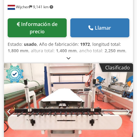
Wijchen
9,141 km
Información de
Llamar
precio
Estado:
usado
, Año de fabricación:
1972
, longitud total:
1,800 mm
, altura total:
1,400 mm
, ancho total:
2,250 mm
,
Color: Verde Peso en vacío: 2000 kg Csdpjzm N Rijfx Ahkerf
Precio: Consultar - Año de fabricación: 1972 -
Clasificado
Documentación disponible: No - Certificado CE: No -
Sistema de control: Convencional - Dimensiones de
transporte: 1800 mm x 2250 mm x 1400 mm (largo x ancho
x alto) - Peso de transporte [kg]: 2000 kg - Paquetes de
transporte [unidades]: 1 Información financiera IVA: El
precio indicado no incluye el IVA IVA/Régimen de recargo
del IVA: El IVA es deducible para las empresas Entrega y
aceptación de vehículos usados posibles en cualquier
momento para todos los productos de la industria Lukas
van Rossum