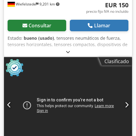
EUR 150
Wiefelstede
9,201 km
precio fijo IVA no incluído
Consultar
Llamar
Estado:
bueno (usado)
, tensores neumáticos de fuerza,
tensores horizontales, tensores compactos, dispositivos de
sujeción, tensores neumáticos de fuerza -Tipo: 82L32-
143C8H0 -Cantidad: 4 unidades disponibles -Precio: por
Clasificado
unidad -Peso: 2,1 kg/unidad Credpfx Ahob A H E Ijkjf