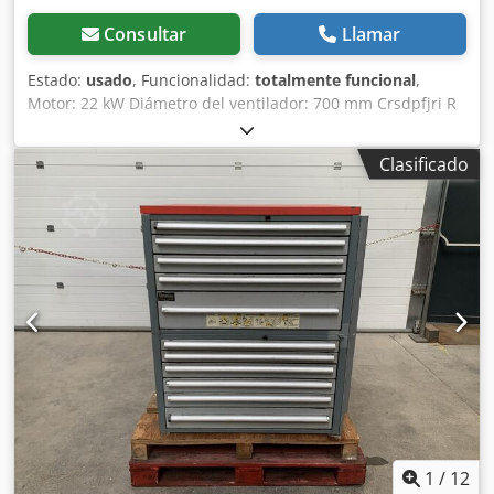
Consultar
Llamar
Estado:
usado
, Funcionalidad:
totalmente funcional
,
Motor: 22 kW Diámetro del ventilador: 700 mm Crsdpfjri R
Duox Ahkjf Longitud: 2500 mm
Clasificado
1
/
12