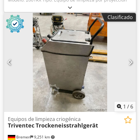
de hielo seco Presión de funcionamiento: hasta 10 bares
Consumo de aire: aprox. 3–6 m³/min Consumo de hielo
Clasificado
seco: 20–80 kg/h Horas de funcionamiento: 481
1
/
6
Equipos de limpieza criogénica
Triventec
Trockeneisstrahlgerät
Bremen
9,251 km