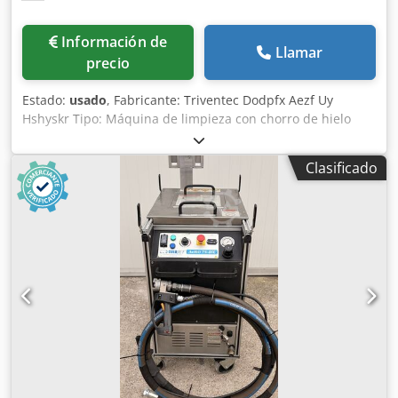
Información de
Llamar
precio
Estado:
usado
, Fabricante: Triventec Dodpfx Aezf Uy
Hshyskr Tipo: Máquina de limpieza con chorro de hielo
seco (el tipo exacto es desconocido) Cantidad disponible: 2
unidades Estado: usado Uso: Limpieza y tratamiento de
Clasificado
superficies mediante chorro de hielo seco.