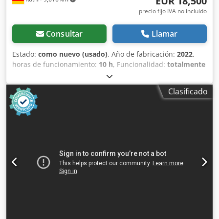
EUR 18,500
Südstrahl, White Lion dry ice blaster, ICEsonic dry ice
precio fijo IVA no incluído
blaster, máquina de chorro de hielo seco España, máquina
de hielo seco Holanda, equipo industrial de limpieza
Consultar
Llamar
Europa, exportación de máquinas de hielo seco, DrDryice.
Estado:
como nuevo (usado)
, Año de fabricación:
2022
,
horas de funcionamiento:
10 h
, Funcionalidad:
totalmente
funcional
, conexión de aire comprimido:
16 bar
, ancho
total:
387 mm
, longitud total:
565 mm
, altura total:
1,007
Clasificado
mm
, peso total:
75 kg
, presión:
16 bar
, presión de
funcionamiento:
8 bar
, nivel de ruido:
120 dB
, longitud del
paquete de manguera:
7,000 mm
, Instalación de limpieza
criogénica de alto rendimiento IC 310 S con molino de
hielo seco integrado IS 10 (dispositivo triturador
totalmente automático incorporado) para limpiezas
delicadas con micropartículas hasta limpiezas agresivas
sobre superficies exigentes. El molino patentado de hielo
seco IS 10 le permite triturar los pellets de hielo seco de 3
mm a micro-pellets de 1,5 mm según necesidad,
permitiendo así la limpieza incluso de superficies
sensibles, como superficies pulidas, conductos neumáticos
y eléctricos, paneles de maquinaria o interiores de