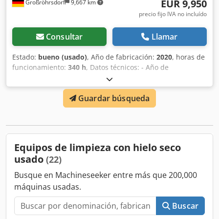
EUR 9,950
Großröhrsdorf
9,667 km
precio fijo IVA no incluído
Consultar
Llamar
Estado:
bueno (usado)
, Año de fabricación:
2020
, horas de
funcionamiento:
340 h
, Datos técnicos: - Año de
fabricación: - Horas de funcionamiento: 340 - Capacidad
de hielo seco: 18,2 kg - Tasa de alimentación: 0–2 kg/min -
Guardar búsqueda
Dimensiones: 91,4 × 50,8 × 101,6 cm - Peso: aprox. 117 kg -
Consumo de aire: 1,4–4,7 m³/min a 5,5 bar - Rango de
presión de chorro: 1,4–17,2 bar Incluye paquete de
mangueras, pistola y boquilla redonda. Precio neto más
19% IVA. Dkedpfx Ahoywawwsysr
Equipos de limpieza con hielo seco
usado
(22)
Busque en Machineseeker entre más que 200,000
máquinas usadas.
Buscar