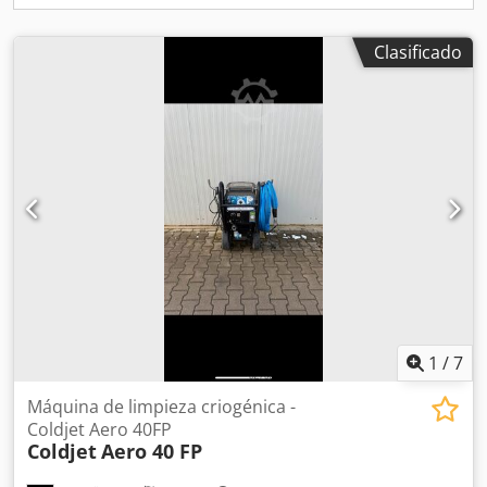
de imprentas, dry ice blaster 20 bar, high pressure dry ice
blaster, non abrasive cleaning machine, refurbished dry
ice machine, manguera de granallado de 6 metros, pistola
Clasificado
de granallado de hielo seco, boquilla venturi, Kärcher Ice
Blaster, Kärcher IB 7/40, Kärcher IB 15/120, ASCO Jet,
Cryoblaster, ICS Dry Ice, Nozzitec, Triventek, Cryonomic,
Südstrahl, White Lion dry ice blaster, ICEsonic dry ice
blaster, máquina de granallado con hielo seco en España,
máquina de hielo seco en venta en Europa, exportación de
máquinas de granallado, DrDryice
1
/
7
Máquina de limpieza criogénica -
Coldjet Aero 40FP
Coldjet
Aero 40 FP