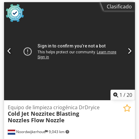
Clasificado
1
/
20
Equipo de limpieza criogénica DrDryice
Cold Jet Nozzitec
Blasting
Nozzles Flow Nozzle
Noordwijkerhout
9,043 km