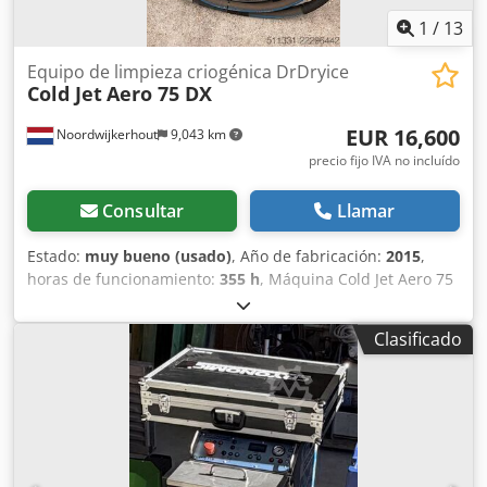
1
/
13
Equipo de limpieza criogénica DrDryice
Cold Jet
Aero 75 DX
EUR 16,600
Noordwijkerhout
9,043 km
precio fijo IVA no incluído
Consultar
Llamar
Estado:
muy bueno (usado)
, Año de fabricación:
2015
,
horas de funcionamiento:
355 h
, Máquina Cold Jet Aero 75
DX Esta máquina es adecuada para la limpieza industrial,
tanto para proyectos pequeños como para proyectos de
Clasificado
gran envergadura. La ventaja de esta máquina es que no
está repleta de componentes electrónicos de última
generación. Es una de las máquinas más potentes del
mercado. Esta máquina se encuentra en excelentes
condiciones. Máquina de limpieza con hielo seco Cold Jet
Aero 75 DX, completa con el siguiente equipo: COLD JET
AERO 75 DX (335 HORAS DE USO) 1 manguera de limpieza