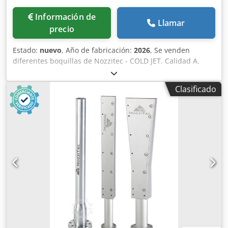
Información de
Llamar
precio
Estado:
nuevo
, Año de fabricación:
2026
, Se venden
diferentes boquillas de Nozzitec - COLD JET. Calidad A.
También se pueden utilizar en todas las máquinas de
proyección con microesferas de COLD JET MICROCLEAN.
Clasificado
Tenemos todos los repuestos en stock para estas
máquinas. Póngase en contacto con nosotros. Envío a todo
el mundo. Dksdpfeztkw Rsx Ahysr Se vende máquina de
limpieza con hielo seco Cold Jet, se vende máquina de
proyección con hielo seco, se vende equipo de limpieza
con hielo seco, se vende pistola de limpieza con hielo seco,
equipo industrial de limpieza con hielo seco, máquina de
limpieza con CO2, Cold Jet Aero 30 a la venta, Cold Jet Aero
40FP a la venta, Cold Jet Aero 40HP a la venta, Cold Jet Aero
75 a la venta, Cold Jet Aero 75 DX a la venta, Cold Jet
Aero75 DX, Cold Jet 75DX, máquina Cold Jet usada,
máquina de proyección con hielo seco de segunda mano,
serie Cold Jet Aero, Cold Jet i3 MicroClean, Cold Jet E-CO2,