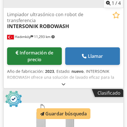
1
/
4
Limpiador ultrasónico con robot de
transferencia
INTERSONIK
ROBOWASH
Hadımköy
11,293 km
Información de
Llamar
precio
Año de fabricación:
2023
, Estado:
nuevo
, INTERSONIK
ROBOWASH ofrece una solución de lavado eficaz para la
producción en masa de la industria metalúrgica. Sistemas
de lavado de piezas perfectos para el desengrase y la
Clasificado
limpieza precisa. Con los sistemas de transporte
cartesianos automáticos, se proporciona una
automatización completa en el lavado industrial y el
proceso se lleva a cabo de forma muy rápida, sin
Guardar búsqueda
necesidad de un operario. Áreas de aplicación: ► Limpieza
de superficies antes del proceso de recubrimiento y