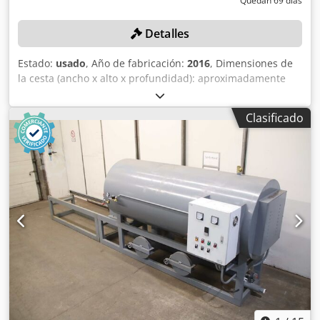
Quedan 69 días
Detalles
Estado:
usado
, Año de fabricación:
2016
, Dimensiones de
la cesta (ancho x alto x profundidad): aproximadamente
480 x 400 x 200 mm, peso: 3900 kg, potencia: 55 kW, 1
transportador de rodillos eléctrico, aproximadamente 9
Clasificado
metros de longitud, con control Siemens Simatic HMI.
Csdpfezqy Sfox Alferf