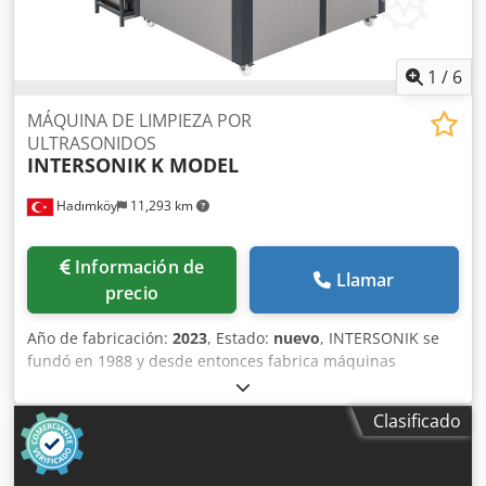
1
/
6
MÁQUINA DE LIMPIEZA POR
ULTRASONIDOS
INTERSONIK
K MODEL
Hadımköy
11,293 km
Información de
Llamar
precio
Año de fabricación:
2023
, Estado:
nuevo
, INTERSONIK se
fundó en 1988 y desde entonces fabrica máquinas
industriales de limpieza, tanto del tipo ultrasónico como
del tipo por pulverización. INTERSONIK siempre mantiene
Clasificado
altos estándares y se esfuerza por ofrecer a sus clientes
productos sólidos y duraderos. Las máquinas de lavado
ultrasónicas se diseñan y fabrican con los 30 años de