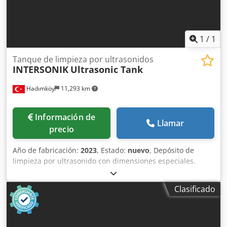
1
/
1
Tanque de limpieza por ultrasonidos
INTERSONIK
Ultrasonic Tank
Hadımköy
11,293 km
Información de
Llamar
precio
Año de fabricación:
2023
, Estado:
nuevo
, Depósito de
limpieza por ultrasonido con dimensiones especiales.
Codpfx Aod Tnt Dolferf Podemos fabricar depósitos de
ultrasonido de gran tamaño según sus necesidades. Este
Clasificado
depósito tiene una capacidad de 4000 kg de líquido y está
fabricado en acero inoxidable. Ideal para aplicaciones de
limpieza en tareas de mantenimiento. Depósito de
ultrasonido, mantenimiento de buques, limpieza de