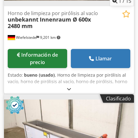
1
/
15
Horno de limpieza por pirólisis al vacío
unbekannt
Innenraum Ø 600x
2480 mm
Wiefelstede
9,201 km
Información de
Llamar
precio
Estado:
bueno (usado)
, Horno de limpieza por pirólisis al
vacío, horno de pirólisis al vacío, horno de pirólisis, horno
de limpieza, horno al vacío. -Horno de limpieza por
pirólisis al vacío: horno de pirólisis al vacío. -Tipo:
Clasificado
lamentablemente, sin indicación de tipo. -Apertura de
entrada: Ø 600 mm. -Cámara interior: Ø 600 x 2480 mm. -
Bomba de vacío: 2,35 kW, 1,33 m³/min. -Componentes
individuales: ver fotos. -Dimensiones: 5200/1635/A1760
mm. -Dimensiones de transporte: 3200/1635/A1760 mm /
2000/650/A610 mm. Codpfx Aezpii Delforf -Peso: 1210 kg.