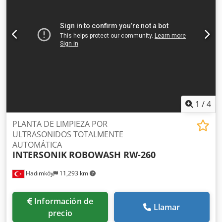
refrigeradores, limpieza de intercambiadores de calor,
limpieza por ultrasonido de piezas de motor, limpieza por
ultrasonido para piezas grandes.
1
/
4
PLANTA DE LIMPIEZA POR
ULTRASONIDOS TOTALMENTE
AUTOMÁTICA
INTERSONIK
ROBOWASH RW-260
Hadımköy
11,293 km
Información de
Llamar
precio