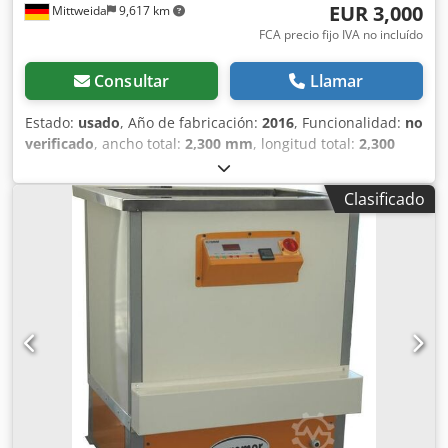
EUR 3,000
Mittweida
9,617 km
FCA precio fijo IVA no incluído
Consultar
Llamar
Estado:
usado
, Año de fabricación:
2016
, Funcionalidad:
no
verificado
, ancho total:
2,300 mm
, longitud total:
2,300
mm
, altura total:
1,900 mm
, tipo de corriente de entrada:
trifásico
, dimensión interior altura:
500 mm
, dimensión
Clasificado
interior longitud:
1,900 mm
, dimensión interior anchura:
1,900 mm
, peso total:
800 kg
, tensión de entrada:
400 V
,
Gran cuba de ultrasonidos industrial con sistema de
calefacción integrado de DeSonic. La cuba ofrece una
superficie útil de aproximadamente 1900 x 1900 mm con
una profundidad de 500 mm y es adecuada para la
limpieza industrial por ultrasonidos de piezas,
herramientas y componentes de gran volumen. El equipo
cuenta con una unidad de control con temporizador de
ultrasonidos, regulación de la temperatura del baño, así
como control de nivel y filtración. El dispositivo es de
segunda mano y se encuentra en estado parcialmente