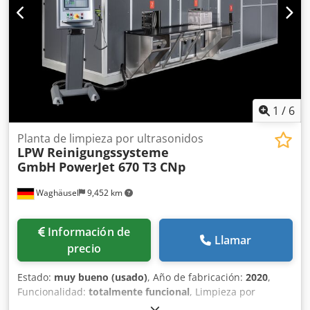
1
/
6
Planta de limpieza por ultrasonidos
LPW Reinigungssysteme
GmbH
PowerJet 670 T3 CNp
Waghäusel
9,452 km
Información de
Llamar
precio
Estado:
muy bueno (usado)
, Año de fabricación:
2020
,
Funcionalidad:
totalmente funcional
, Limpieza por
ultrasonidos, posibilidad de pasivado (con base de ácido