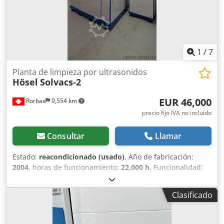
400 V 3PH+N 50/60 Hz Potencia de conexión: aprox. 8,5 kW
1
/
7
Planta de limpieza por ultrasonidos
Hösel
Solvacs-2
EUR 46,000
Rorbas
9,554 km
precio fijo IVA no incluído
Consultar
Llamar
Estado:
reacondicionado (usado)
, Año de fabricación:
2004
, horas de funcionamiento:
22,000 h
, Funcionalidad:
totalmente funcional
, número de máquina/vehículo:
014404
, ancho total:
2,600 mm
, longitud total:
1,750 mm
,
Clasificado
altura total:
2,350 mm
, peso máximo de la carga:
50 kg
,
capacidad del depósito:
230 l
, conexión de aire
comprimido:
6.5 bar
, tensión de entrada:
380 V
, año de la