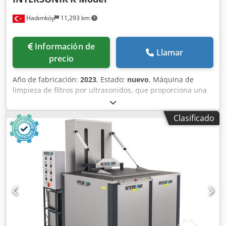
Hadımköy
11,293 km
Información de
Llamar
precio
Año de fabricación:
2023
, Estado:
nuevo
, Máquina de
limpieza de filtros por ultrasonidos, que proporciona una
limpieza perfecta para cualquier tipo de filtro. El método
más fácil, seguro y rápido para limpiar sus filtros. Diseño
Clasificado
personalizado para la capacidad del depósito y el tamaño
de la cesta. Construida con acero inoxidable AISI 304
(también disponible AISI 316 bajo pedido). Crodpfx Aled
Izzzefef Temporizador para la potencia de los ultrasonidos.
Llenado/vaciado automático o manual de líquidos.
Calentamiento eléctrico con resistencias. Potencia de
ultrasonidos de 28 kHz. Disponibles numerosos extras y
opciones. Máquina de limpieza de filtros por ultrasonidos.
No dude en ponerse en contacto con nosotros para
obtener más información.