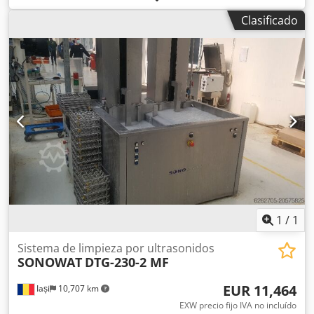
cítrico), proceso de vacío CNp para, por ejemplo, taladros
Clasificado
de fondo. Adecuado para la industria de alta pureza, la
industria electrónica, desde tareas de limpieza gruesa o
pre-limpieza en condiciones industriales exigentes hasta
procesos de limpieza fina y ultra fina; tamaño del lote: 670
x 480 x 300 mm; componentes de metal, plástico o
cerámica. Crodpszhv Udsfx Alfof Piezas sueltas o
componentes individuales posicionados. Totalmente o
parcialmente automatizado, por ejemplo, componentes de
inyección de diésel.
1
/
1
Sistema de limpieza por ultrasonidos
SONOWAT
DTG-230-2 MF
EUR 11,464
Iași
10,707 km
EXW precio fijo IVA no incluído