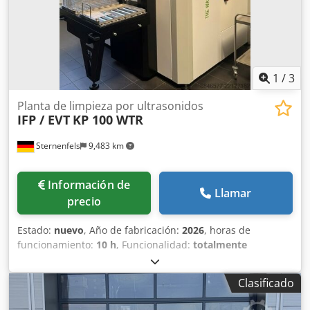
consiste en: # Máquina principal Hosel, carga/descarga
manual con soporte especial de acero inoxidable Estado
de la máquina: EN FUNCIONAMIENTO
1
/
3
Planta de limpieza por ultrasonidos
IFP / EVT
KP 100 WTR
Sternenfels
9,483 km
Información de
Llamar
precio
Estado:
nuevo
, Año de fabricación:
2026
, horas de
funcionamiento:
10 h
, Funcionalidad:
totalmente
funcional
, ancho total:
3,000 mm
, longitud total:
3,000
mm
, altura total:
2,800 mm
, IFP - KP 100 WTR Instalación
Clasificado
para el desengrase y la limpieza de piezas metálicas Datos
principales: - Instalación nueva: año de fabricación 2026 -