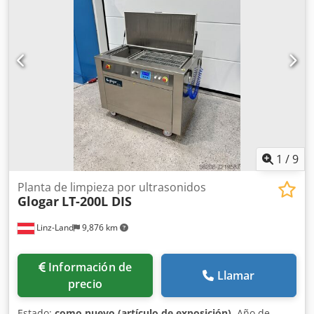
última revisión:
2026
, Hösel Solvacs-2 con destilación
adicional. La instalación y el sistema de destilación han
sido revisados y reacondicionados por completo por
personal especializado. La instalación está conectada a la
corriente eléctrica y está lista para una inspección y una
prueba de limpieza. Crodpfxezln Iqo Alfsf La instalación
requiere un sistema de refrigeración externo.
1
/
9
Planta de limpieza por ultrasonidos
Glogar
LT-200L DIS
Linz-Land
9,876 km
Información de
Llamar
precio
Estado:
como nuevo (artículo de exposición)
, Año de