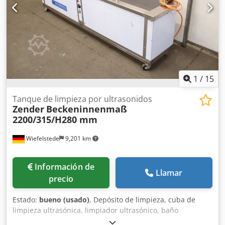
1
/
15
Tanque de limpieza por ultrasonidos
Zender
Beckeninnenmaß
2200/315/H280 mm
Wiefelstede
9,201 km
Información de
Llamar
precio
Estado:
bueno (usado)
, Depósito de limpieza, cuba de
limpieza ultrasónica, limpiador ultrasónico, baño
ultrasónico -Fabricante: Zender, cuba de limpieza