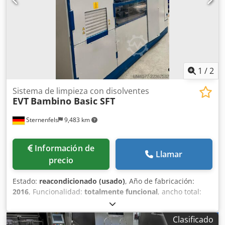
1
/
2
Sistema de limpieza con disolventes
EVT
Bambino Basic SFT
Sternenfels
9,483 km
Información de
Llamar
precio
Estado:
reacondicionado (usado)
, Año de fabricación:
2016
, Funcionalidad:
totalmente funcional
, ancho total:
1,800 mm
, longitud total:
3,500 mm
, altura total:
2,500
mm
, Sistema de desengrasado y limpieza de alta calidad
Clasificado
basado en PER Este sistema es un sistema de