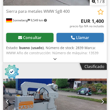
1
/
8
Sierra para metales WMW SgB 400
EUR 1,400
Sonneberg
9,549 km
precio fijo IVA no incluído
Consultar
Llamar
Estado:
bueno (usado)
, Número de stock: 2839 Marca:
WMW Año de construcción: Número de máquina: 13539
Tipo / Modelo: SgB 400 Rango de corte redondo: 420 mm
cuadrado: 380 x 380 mm Hoja de sierra: 700 x 55 x 2,5 mm
Clasificado
Dcjdpfxsrpl Sus Afksk Velocidad de serrado: 42 / 52 / 68 /
84 golpes/min (?) Mordazas de sujeción: fijas 280 x 230 mm
móvil 230 x 230 mm Apertura de las mordazas de sujeción:
450 mm sujeción eléctrica Conexión: 3,6 kW
Accesorios/equipamiento: Estado: bueno Peso: 1,4
toneladas Dimensiones: 1.900 x 700 x 1.400 mm