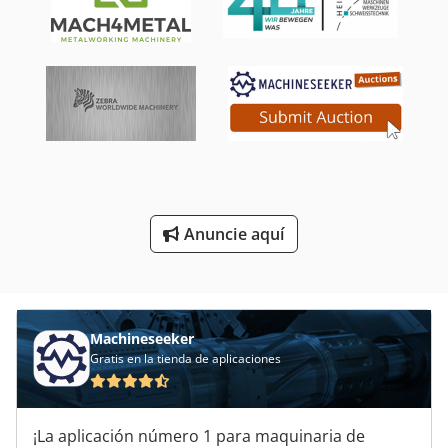
Sierras De Cinta De Registro
Sierras De Frío
Sierras De Inglete
Sierras De Mesa Ajustable En Altura
Sierras De Rowena
Sierras Para Corte De Metales
Anuncie aquí
Sistema De Corte
Áreas De Aplicación
Machineseeker
Gratis en la tienda de aplicaciones
¡La aplicación número 1 para maquinaria de