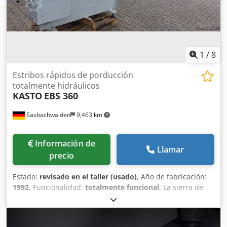
1
/
8
Estribos rápidos de porducción
totalmente hidráulicos
KASTO
EBS 360
Sasbachwalden
9,463 km
Información de
Llamar
precio
Estado:
revisado en el taller (usado)
, Año de fabricación:
1992
, Funcionalidad:
totalmente funcional
, La sierra de
arco de producción totalmente hidráulica dispone de un
sistema hidráulico universal para cortar perfiles de
paredes finas y gruesas, así como material macizo, de