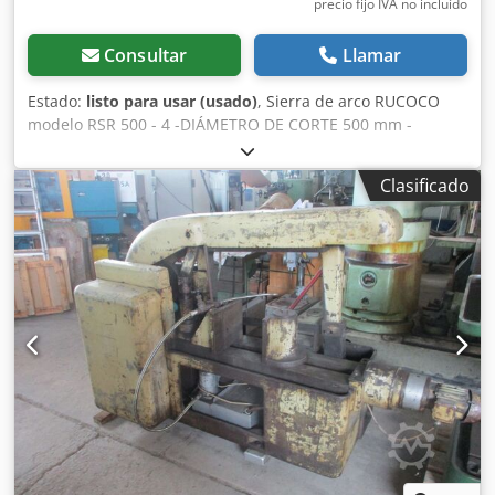
precio fijo IVA no incluído
Consultar
Llamar
Estado:
listo para usar (usado)
, Sierra de arco RUCOCO
modelo RSR 500 - 4 -DIÁMETRO DE CORTE 500 mm -
Número de carreras: 34-48-60-85 carreras/min -Dispositivo
para cortes a inglete -Hojas de sierra de repuesto
Clasificado
850x75x4 mm -Patas de máquina -Dispositivo de
refrigeración -Documentación Dimensiones: LxAnxAl
2,2x1,5x1,5 metros / Peso: 2.800 kg Djdpjzbz Tgsfx Afkjck
Sujeto a errores y erratas.