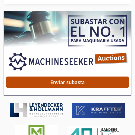
Instrucciones De Programación
Maquina De Corte
Maquina Para
Mesa De Corte
Mesas De Acero Inoxidable
Mesas De Elevación
Máquinas Para
Enviar subasta
Para Trabajar La Madera
Sierras Circulares De Corte De Madera
Sierras Circulares De Corte De Metales
Sierras De Cinta