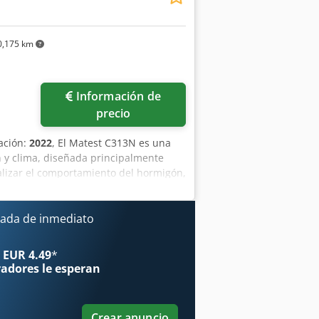
,175 km
Información de
precio
cación:
2022
, El Matest C313N es una
 y clima, diseñada principalmente
alizar el comportamiento del hormigón,
emperatura y humedad. Principales
congelación-descongelación (por
ia a tensiones térmicas alternas). -
ada de inmediato
 (por ejemplo, EN 1367-1). -
máticos bajo diversas condiciones
 EUR 4.49
*
ratura y humedad del aire. ✔ Rango de
radores
le esperan
 (precisión de ±1 % en el rango de
ogramas y 100 segmentos ajustables.
 opcional mediante conexión a PC. ✔
Crear anuncio