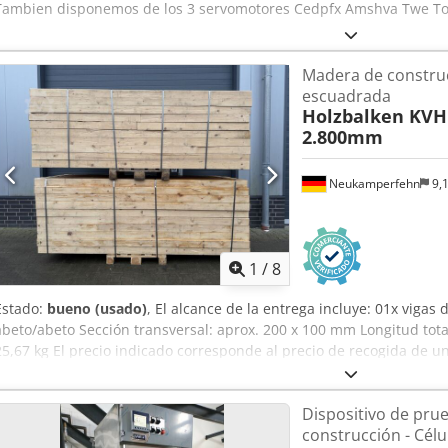
Tambien disponemos de los 3 servomotores Cedpfx Amshva Twe To
Madera de constru
escuadrada
Holzbalken KVH
2.800mm
Neukamperfehn
9,
1
/
8
Estado:
bueno (usado)
, El alcance de la entrega incluye: 01x viga
abeto/abeto Sección transversal: aprox. 200 x 100 mm Longitud tota
25,67 kg El precio indicado corresponde al precio de recogida de 
especificadas. Su persona de contacto en nuestra empresa: Sr: An
Sr: Mario Klöver Sr.: Falk alemán Información general sobre el artícu
Dispositivo de pru
para recogida. Un transporte que también se desea o el envío de est
construcción - Célu
que se indican por separado Dependiendo del lugar de entrega o de