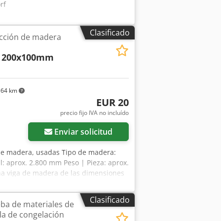
rf
Clasificado
cción de madera
200x100mm
164 km
EUR 20
precio fijo IVA no incluído
Enviar solicitud
s de madera, usadas Tipo de madera:
l: aprox. 2.800 mm Peso | Pieza: aprox.
una viga de madera de las dimensiones
dré Evering Credpfx Amsvu Rq Do Tof
lo: Este artículo está disponible solo
Clasificado
eba de materiales de
e artículo implica costes adicionales,
la de congelación
l alcance de la entrega, se nos puede