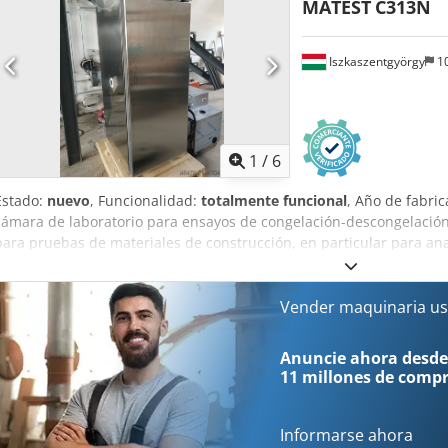
MATEST
C313N
olicitar.
Iszkaszentgyörgy
10
1
/
6
Estado:
nuevo
, Funcionalidad:
totalmente funcional
, Año de fabri
cámara de laboratorio para ensayos de congelación-descongelación
para pruebas de materiales de construcción, en particular para an
cemento, áridos y otros materiales bajo diversas condiciones de t
aplicaciones: Codpfx Amsy R D D Uo Tsrf - Simulación de ciclos de 
ejemplo, ensayos de probetas de hormigón para evaluar su resistenc
Vender maquinaria us
Ensayos de resistencia de materiales de construcción según normas
Realización de pruebas aceleradas de envejecimiento y ensayos cli
Anuncie ahora desde
ambientales. Características: ✔ Control de dos parámetros: tempe
11 millones de comp
temperatura: aprox. -30 °C a +70 °C. ✔ Rango de humedad: 20–95 %
temperatura correspondiente). ✔ Ciclos programables: hasta 50 pr
✔ Pantalla a color de 5”: reloj en tiempo real y grabación de datos
Informarse ahora