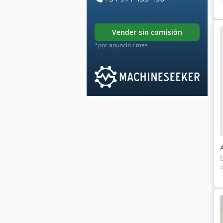
vender sin comisión
*por anuncio / mes