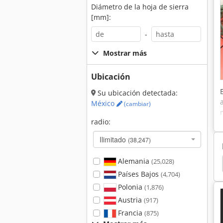
Diámetro de la hoja de sierra
[mm]:
-
Mostrar más
Ubicación
Su ubicación detectada:
México
(cambiar)
radio:
Ilimitado
(38,247)
Alemania
(25,028)
 Timeserver
Lijadora
Rehnen
Amoladora
Países Bajos
(4,704)
Polonia
(1,876)
Austria
(917)
Francia
(875)