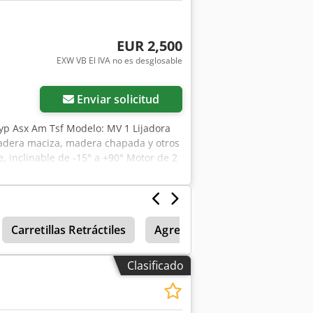
EUR 2,500
EXW VB El IVA no es desglosable
Enviar solicitud
yp Asx Am Tsf Modelo: MV 1 Lijadora
madera maciza, madera chapada y otros
e, inclinable de -15° a +90° Motor de 2
 Alimentación automática con velocidad
 de la salida de extracción 100 mm
Carretillas Retráctiles
Agregado De Diesel
Elev
Clasificado