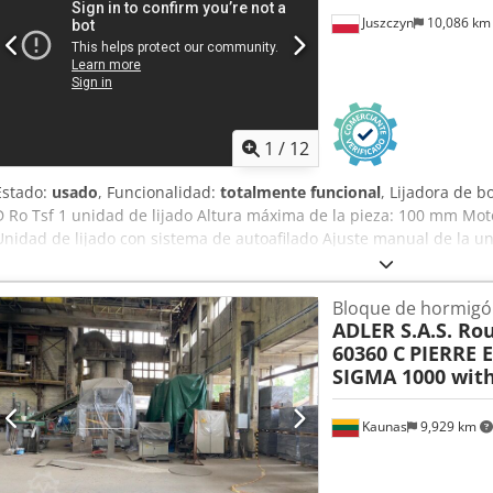
Juszczyn
10,086 k
1
/
12
Estado:
usado
, Funcionalidad:
totalmente funcional
, Lijadora de 
D Ro Tsf 1 unidad de lijado Altura máxima de la pieza: 100 mm Moto
Unidad de lijado con sistema de autoafilado Ajuste manual de la un
ángulo de la unidad Unidad de lijado con oscilación Velocidad de 
Motor de avance de 0,74 kW
Bloque de hormigón
ADLER S.A.S. Rou
60360 C
PIERRE 
SIGMA 1000 wit
Kaunas
9,929 km