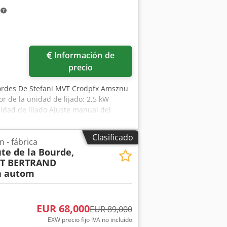
m
Información de
precio
bordes De Stefani MVT Crodpfx Amsznu
r de la unidad de lijado: 2,5 kW
idad de lijado Ajuste manual del
avance regulable mediante variador
Clasificado
 - fábrica
te de la Bourde,
ET BERTRAND
h autom
EUR 68,000
EUR 89,000
EXW precio fijo IVA no incluído