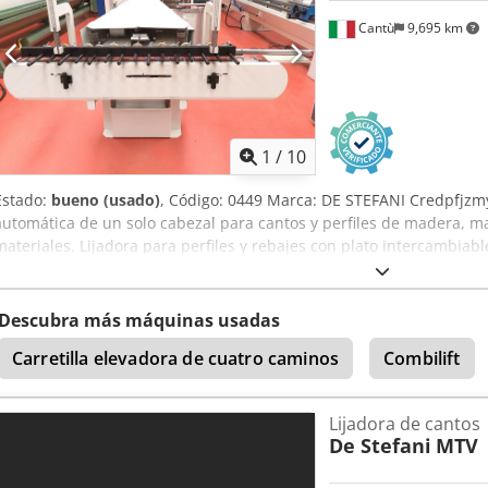
Cantù
9,695 km
1
/
10
Estado:
bueno (usado)
, Código: 0449 Marca: DE STEFANI Credpfjzm
automática de un solo cabezal para cantos y perfiles de madera, 
materiales. Lijadora para perfiles y rebajes con plato intercambiabl
velocidades, rpm 710/1420 – Cv 1,3 – 2,5 Altura de trabajo mm 100
variable Guía de entrada ajustable Aire comprimido 6 atm Diámetro
Dimensiones totales mm 2100 x 1600 x 1350 h Peso kg 950
Descubra más máquinas usadas
Carretilla elevadora de cuatro caminos
Combilift
Lijadora de cantos
De Stefani
MTV