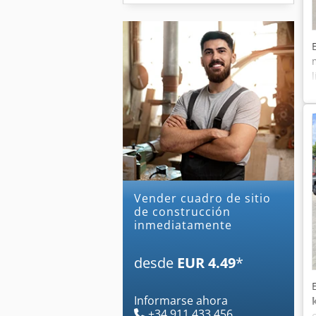
Vender cuadro de sitio
de construcción
inmediatamente
desde
EUR 4.49
*
Informarse ahora
+34 911 433 456