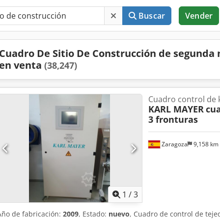
Buscar
Vender
Cuadro De Sitio De Construcción de segunda
en venta
(38,247)
Cuadro control de 
KARL MAYER
cu
3 fronturas
Zaragoza
9,158 km
1
/
3
Año de fabricación:
2009
, Estado:
nuevo
, Cuadro de control de teje