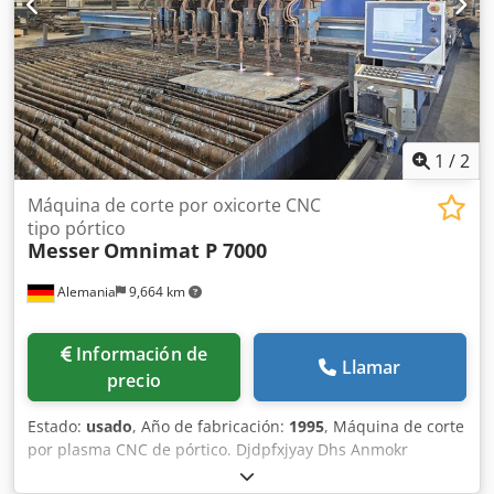
1
/
2
Máquina de corte por oxicorte CNC
tipo pórtico
Messer
Omnimat P 7000
Alemania
9,664 km
Información de
Llamar
precio
Estado:
usado
, Año de fabricación:
1995
, Máquina de corte
por plasma CNC de pórtico. Djdpfxjyay Dhs Anmokr
Fabricante: Messer Modelo: Omnimat P 7000 Año de