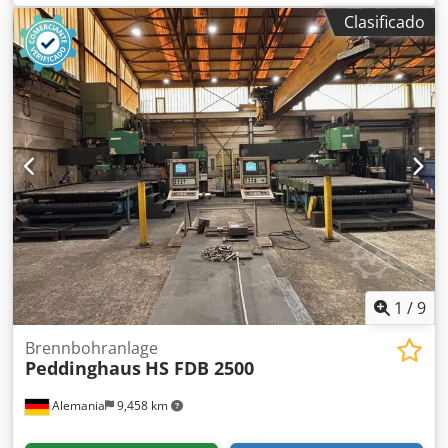
aspiración Kemper 2100x3100mm y unidad de extracción
Clasificado
Kemper tipo 810700090. El sistema cuenta con 3 sopletes
de corte, está completamente operativo y puede ser
inspeccionado en funcionamiento. Dkjdpfsyryriex Anmjr
1
/
9
Brennbohranlage
Peddinghaus
HS FDB 2500
Alemania
9,458 km