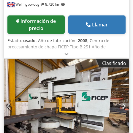
Wellingborough
8,720 km
Información de
Llamar
precio
Estado:
usado
, Año de fabricación:
2008
, Centro de
procesamiento de chapa FICEP Tipo B 251 Año de
fabricación: 2008 - Centro de procesamiento de chapa -
Tamaño máximo de placa: 6000x2500 mm - 1 unidad de
Clasificado
taladrado - Cambiador automático de 6 herramientas, incl.
herramienta de marcado - 1 unidad de punzonado
(actualmente fuera de servicio) - Cambiador automático de
12 herramientas para punzones - Cinta transportadora
para piezas terminadas - Fuente de plasma Hypertherm
HPR 260 - Sistema de extracción Donaldson Torit DCE -
Peso de la máquina según fabricante: aprox. 23 toneladas
Especificaciones técnicas principales Dimensiones de las
placas lado de entrada: • Longitud máx. mm 6000 / mín.
mm 2500 • Ancho máx. mm 2540 / mín. mm 500
Dimensiones de las piezas procesadas lado de salida: •