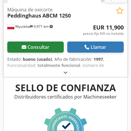
Siemens Sinumerik 840Di Dksdpjy Iankjfx Anmer Idéal pour
la construction métallique, la construction mécanique & la
Máquina de oxicorte
Peddinghaus
ABCM 1250
fabrication industrielle Convoyeur à rouleaux dans la zone
d'entrée et de sortie changeur d'outils à 8 compartiments
EUR 11,900
Wyszków
9,971 km
Convoyeur à chaîne de matériel dans la zone de sortie
pour le prélèvement des pièces finies
precio fijo IVA no incluído
Consultar
Llamar
Estado:
bueno (usado)
, Año de fabricación:
1997
,
Funcionalidad:
totalmente funcional
, número de
máquina/vehículo:
ABCM 1250/3
, tipo de corriente de
entrada:
trifásico
, Cortadora de gas para vigas en I. Dodpfx
Aorbif Tonmokr fabricante - Peddinghaus Alemania; tipo -
SELLO DE CONFIANZA
ABCM 1250/3; control - Fagor; Dispositivo conectado y
operativo.
Distribuidores certificados por Machineseeker