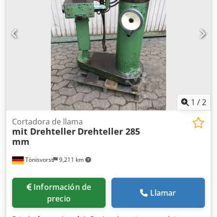
1
/
2
Cortadora de llama
mit Drehteller
Drehteller 285
mm
Tönisvorst
9,211 km
Información de
Llamar
precio