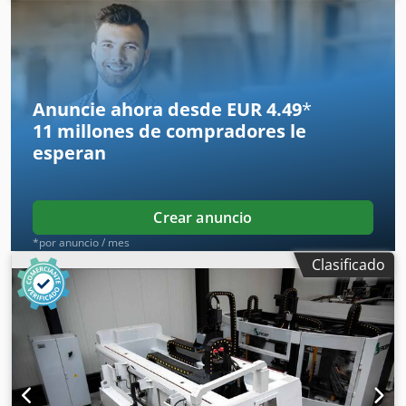
fabricación: 1995 Control CNC: Global Control Plus Ancho
de vía: 7.000 mm 8 sopletes oxiacetilénicos tipo ALFA 8
elevadores Omnilift 200 Sin carril de desplazamiento Sin
mesa Sin filtro 3826ä
Anuncie ahora desde EUR 4.49
*
11 millones de compradores
le
esperan
Crear anuncio
*por anuncio / mes
Clasificado