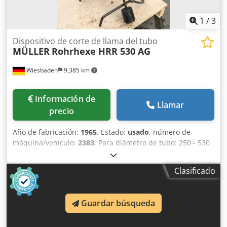
1
/
3
Dispositivo de corte de llama del tubo
MÜLLER
Rohrhexe HRR 530 AG
Wiesbaden
9,385 km
Información de
Llamar
precio
Año de fabricación:
1965
, Estado:
usado
, número de
máquina/vehículo:
2383
, Para diámetro de tubo: 250 - 530
mm Dedpfx Anob Nv Stjmjkr Para espesor del material: 3 -
40 mm Accionamiento: manual Espacio necesario: 1000 x
Clasificado
800 x 1200 mm Peso: aproximadamente 70 kg
Guardar búsqueda