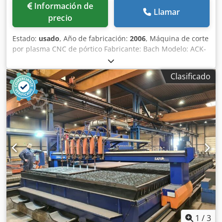
Información de
Llamar
precio
Estado:
usado
, Año de fabricación:
2006
, Máquina de corte
por plasma CNC de pórtico Fabricante: Bach Modelo: ACK-
2D Año de fabricación: 2006 Control CNC: NBS300
Dkjdpfow El Udex Anmjr Mesa de trabajo: 1,5 x 6 m 2
Clasificado
quemadores de oxicorte 3826
1
/
3