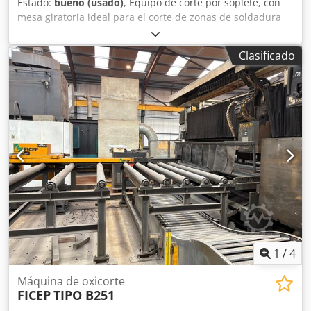
Estado:
bueno (usado)
, Equipo de corte por soplete, con
mesa giratoria ideal para el corte de zonas de soldadura
diámetro de la mesa giratoria: 285 mm Djdpfsd Dti Ijx
Anmskr diámetro máximo del soplete: 600 mm altura total:
Clasificado
1150 mm ancho: 900 mm profundidad: 500 mm
1
/
4
Máquina de oxicorte
FICEP
TIPO B251