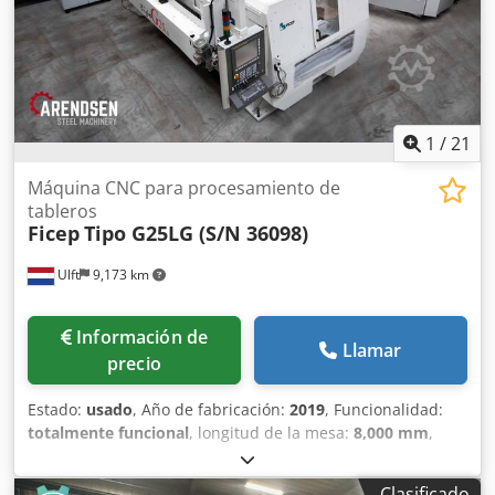
1
/
21
Máquina CNC para procesamiento de
tableros
Ficep
Tipo G25LG (S/N 36098)
Ulft
9,173 km
Información de
Llamar
precio
Estado:
usado
, Año de fabricación:
2019
, Funcionalidad:
totalmente funcional
, longitud de la mesa:
8,000 mm
,
ancho de la mesa:
2,540 mm
, peso total:
8,000 kg
, espesor
chapa acero (máx.):
100 mm
, longitud de corte (máx.):
Clasificado