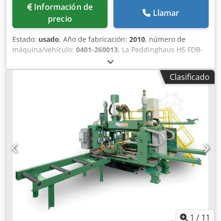
Información de
Llamar
precio
Estado:
usado
, Año de fabricación:
2010
, número de
máquina/vehículo:
0401-260013
, La Peddinghaus HS FDB-
2500 est un centre d'usinage de plaques CNC très
performant pour l'usinage précis et économique de
Clasificado
plaques d'acier. L'installation combine le perçage, le
taraudage, le lamage, le marquage ainsi que la découpe
autogène et la découpe plasma dans un système
entièrement automatisé - idéal pour la construction
métallique moderne, la construction d'installations et la
fabrication industrielle. Les avantages de la Peddinghaus
HS FDB-2500 en un coup d'œil Usinage de plaques CNC
jusqu'à 75 mm d'épaisseur de matériau Perçage,
taraudage, chanfreinage, marquage Oxycoupage autogène
Coupage plasma Hypertherm HPR 260XD Haute précision
de positionnement grâce aux systèmes de mesure laser
Avance du matériau PEDDIMAT pour une alimentation
sans tensions Lubrification par quantités minimales
respectueuse de l'environnement Commande CNC
1
/
11