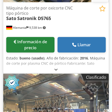
Máquina de corte por oxicorte CNC
tipo pórtico
Sato
Satronik D5765
Alemania
9,538 km
Información de
Llamar
precio
Estado:
bueno (usado)
, Año de fabricación:
2016
, Máquina
de corte por plasma CNC de pórtico Fabricante: Sato
Modelo: Satronik D5765 Año de fabricación: 2016 Control
CNC: Satocontrol CNC 3010 Ancho de vía: 5.750 mm 6
Clasificado
quemadores de corte autógeno sin carril de
desplazamiento sin mesa Dodpfegqkc Nex Anmskr sin
filtro 3826