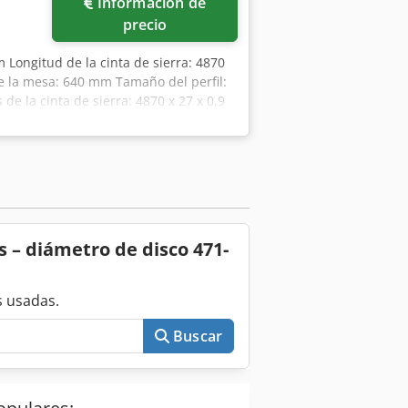
Información de
precio
 Longitud de la cinta de sierra: 4870
e la mesa: 640 mm Tamaño del perfil:
e la cinta de sierra: 4870 x 27 x 0,9
5 t Espacio requerido: aprox. 2,0 x
 sierra Tensión hidráulica de la pieza
ntas de sierra de repuesto
s – diámetro de disco 471-
 usadas.
Buscar