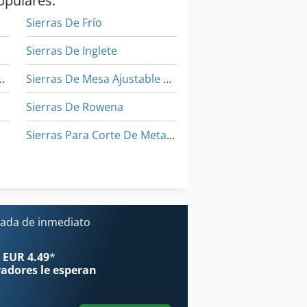
opulares:
Sierras De Frío
Sierras De Inglete
 Tableros De Madera
Sierras De Mesa Ajustable En Altura
Sierras De Rowena
Sierras Para Corte De Metales
Sierras Circulares De Corte De Madera
Sistemas De Calefaccion
Sierras Circulares De Corte De Metales
Áreas De Aplicación
ada de inmediato
o
 EUR 4.49
*
radores
le esperan