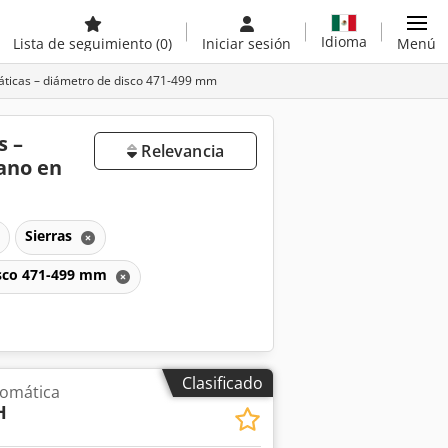
Idioma
Lista de seguimiento
(0)
Iniciar sesión
Menú
áticas – diámetro de disco 471-499 mm
s –
Relevancia
ano en
Sierras
disco 471-499 mm
Clasificado
utomática
H