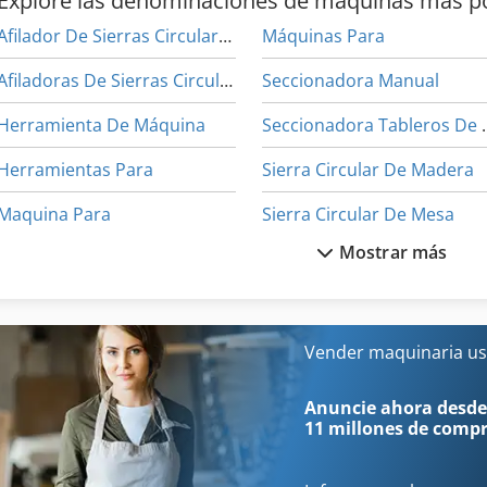
Explore las denominaciones de máquinas más p
Afilador De Sierras Circulares
Máquinas Para
Afiladoras De Sierras Circulares
Seccionadora Manual
Herramienta De Máquina
Seccionadora
Herramientas Para
Sierra Circular De Madera
Maquina Para
Sierra Circular De Mesa
Mostrar más
Máquina Cnc De La Carpintería
Máquina De Carpintería
Máquina De Tallado
Sierras De Cinta
Vender maquinaria us
Máquina De Trabajo Pesado
Sierras De Cinta De Registr
Anuncie ahora desde
11 millones de comp