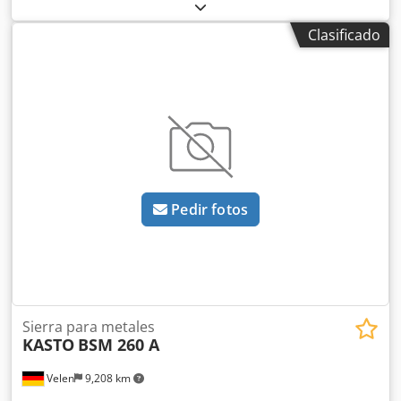
requerida ... kW Peso de la máquina aprox. ... t Espacio
necesario aprox. ... m Los datos técnicos son información
Clasificado
proporcionada por el fabricante o el operador, por lo cual
no son vinculantes para nosotros. Nos reservamos el
derecho de venta previa; exclusivamente aplican nuestros
términos y condiciones generales de venta. Sobre nosotros
más de 400 máquinas propias en stock más de 15.000 m²
de superficie de almacén, capacidad de grúa de 70 t más
de 10.000 artículos accesorios para su taller Si desea
vender máquinas, líneas de producción o su empresa,
póngase en contacto con nosotros. Puede encontrar más
Pedir fotos
ofertas en nuestra página web. Crsdpfxjyycy Hj Anvjf Las
visitas son posibles previa cita. Esperamos su visita. Su
equipo Markus Hirsch
Sierra para metales
KASTO
BSM 260 A
Velen
9,208 km