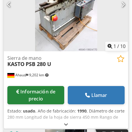
1
/
10
Sierra de mano
KASTO
PSB 280 U
Ahaus
9,202 km
Información de
Llamar
precio
Estado:
usado
, Año de fabricación:
1990
, Diámetro de corte
280 mm Longitud de la hoja de sierra 450 mm Rango de
corte a 90 grados: cuadrado 240 x 240 mm Rango de corte
a 90 grados: plano 280 x 160 mm Rango de corte a 45