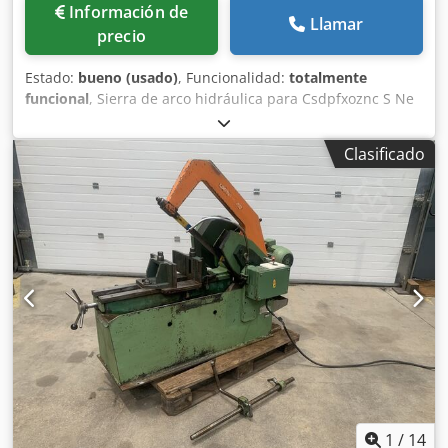
Información de
Llamar
precio
Estado:
bueno (usado)
, Funcionalidad:
totalmente
funcional
, Sierra de arco hidráulica para Csdpfxoznc S Ne
Anverf Redondo: 350 mm Longitud de la hoja: 550 mm
Potencia: 2,8 kW 6 velocidades de carrera aprox.: 36 / 45 /
Clasificado
58 / 72 / 90 / 116 carreras/min Velocidad de corte aprox.:
11 / 13 / 17 / 22 / 36 / 34 m/min Área de corte plano aprox.:
350 x 200 mm
1
/
14