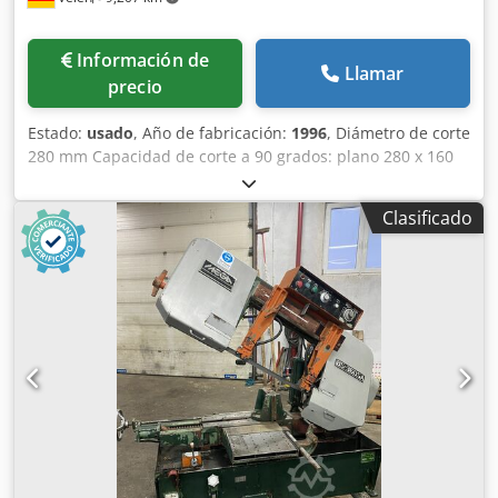
Información de
Llamar
precio
Estado:
usado
, Año de fabricación:
1996
, Diámetro de corte
280 mm Capacidad de corte a 90 grados: plano 280 x 160
mm Capacidad de corte a 90 grados: cuadrado 240 x 240
mm Longitud de hoja de sierra 425 x 40 mm Capacidad de
Clasificado
corte a 45 grados: redondo 180 mm Capacidad de corte a
45 grados: plano 150 x 250 mm Capacidad de corte a 45
grados: cuadrado 170 x 170 mm Potencia total requerida
1,8 kW Peso de la máquina aprox. 450 kg Dimensiones
aprox. 1,4 x 0,8 x 1,0 m Crodpfx Anoy N D H Tsvof Sierra de
arco de producción con - Hidráulica universal - Sistema de
refrigeración Poco uso, estado como nuevo.