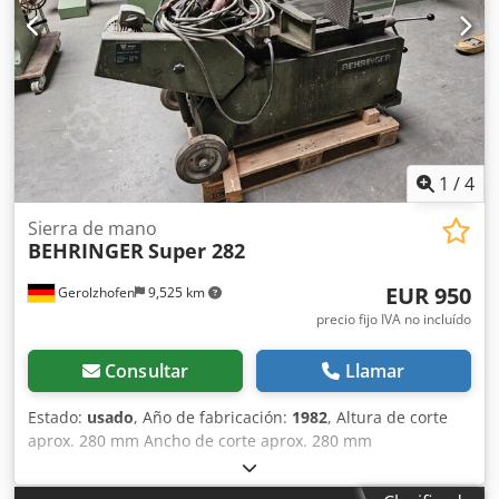
Accionamiento: 380 V / 2,0 kW - Espacio requerido: aprox. A
550 x AL 1270 x P 1700 mm - Peso: aprox. 380 kg
1
/
4
Sierra de mano
BEHRINGER
Super 282
EUR 950
Gerolzhofen
9,525 km
precio fijo IVA no incluído
Consultar
Llamar
Estado:
usado
, Año de fabricación:
1982
, Altura de corte
aprox. 280 mm Ancho de corte aprox. 280 mm
Dimensiones (largo/ancho/alto) 1500x700x1400 mm
necesario Marca Behringer Tipo Super 282 Construido en