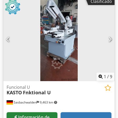
Clasificado
grados: redondo 180 mm Dimensiones de la hoja de sierra
450 x 40 x 2,0 mm Potencia del motor 2,6 kW Altura de
apoyo del material 500 mm Peso de la máquina aprox. 495
kg Dimensiones L-A-H 1500 x 600 x 1340 mm Equipamiento
- Descenso hidráulico continuo - Mordaza manual Cedpfx
Ajxab Hconvorf - ajuste de inglete mediante mordaza -
dispositivo de refrigeración
1
/
9
Funcional U
KASTO
Fnktional U
Sasbachwalden
9,463 km
Información de