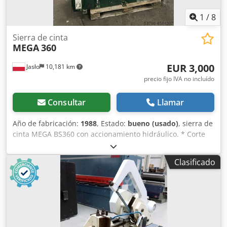
1
/
8
Sierra de cinta
MEGA
360
EUR 3,000
Jasło
10,181 km
precio fijo IVA no incluído
Consultar
Llamar
Año de fabricación:
1988
, Estado:
bueno (usado)
, sierra de
cinta MEGA BS360 con accionamiento hidráulico. * Corte
máximo: 360 mm. * Morsa de sujeción hidráulica. *
Elevación automática. * Regulación de la velocidad de
Clasificado
avance. * Bomba de refrigerante. Cedjhk S Urspfx Anvsrf