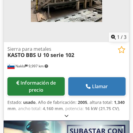
1
/
3
Sierra para metales
KASTO
BBS U 10 serie 102
Naklo
9,997 km
Información de
Llamar
precio
Estado:
usado
, Año de fabricación:
2005
, altura total:
1,340
mm
, ancho total:
4,160 mm
, potencia:
16 kW (21.75 CV)
,
anchura de corte (máx.):
1,060 mm
, altura de la mesa:
1,060 mm
, Ofrecemos esta sierra de cinta KASTO BBS U 10
serie 102 usada, fabricada en 2005. Fabricante: KASTO