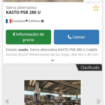
Sierra alternativa
KASTO
PSB 280 U
Ensisheim
9,454 km
Información de
Llamar
precio
Estado:
usado
, Sierra alternativa KASTO PSB 280 U Codpfx
Aszmxv Ijnvsrf Dimensiones de las hojas: 450 mm x 40 mm
x 2 mm de grosor Capacidad de corte en redondo: 280 mm
Capacidad de corte en cuadrado: 240 x 240 mm Capacidad
Clasificado
de corte rectangular: 280 x 160 mm Capacidad de corte a
45°: 170 mm Descenso automático 2 velocidades de
rotación Mordazas giratorias de 0 a 45° Longitud de las
mordazas: 350 mm x Altura 150 mm Apertura máxima de
las mordazas: 310 mm Bomba de lubricación Voltaje: 380 V
Dimensiones (L x An x Al): 1800 x 800 x 1300 mm Peso:
aprox. 1 T