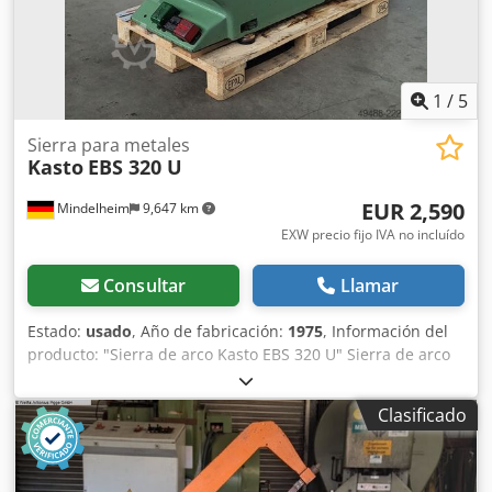
Limpieza de la hoja: • Cepillo de fácil reemplazo, accionado
por motor y con cerdas de plástico Csdpfx Anoznza Esvsrf
Sistema de refrigeración: • Flujo a través de dos boquillas
Capacidad de la bomba, aprox.: • 100 l/min Si tiene alguna
1
/
5
pregunta o necesita más información, no dude en
enviarnos un mensaje o llamarnos.
Sierra para metales
Kasto
EBS 320 U
EUR 2,590
Mindelheim
9,647 km
EXW precio fijo IVA no incluído
Consultar
Llamar
Estado:
usado
, Año de fabricación:
1975
, Información del
producto: "Sierra de arco Kasto EBS 320 U" Sierra de arco
Kasto EBS 320 U Estado: Usada Año de fabricación: 1975
Datos técnicos: Diámetro de corte: 320 mm Área de corte:
Clasificado
90° (perfil cuadrado): 320 x 320 mm 45° (perfil cuadrado):
180 x 180 mm 45° (redondo): 180 mm Apertura del tornillo
de sujeción: 320 mm Velocidades de corte: 37 - 102, 4