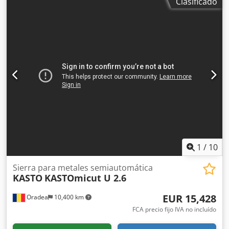
Clasificado
1982 Cjdpfjvwfc Hsx Anvorf Máquina N° 0128 Longitud de
la hoja aprox. 440 mm Altura de corte aprox. 280 mm
Ancho de corte aprox. 280 mm lubricación móvil calibre de
ingletes Requerimiento de espacio aprox. 1500 mm x 700
mm x 1400 mm Ubicación de almacenamiento 97447
Gerolzhofen, carga libre, sin embalaje Entrega en el estado
actual según inspección. Sin garantía ni garantía
1
/
10
Sierra para metales semiautomática
KASTO
KASTOmicut U 2.6
EUR 15,428
Oradea
10,400 km
FCA precio fijo IVA no incluído