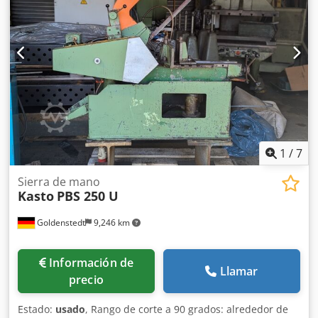
niveles Longitud de la cinta de sierra: 575 x 50 x 2,5 mm
Crsdpfxezily Ss Anvsf Potencia del motor: 4,5 kW
Dimensiones (ancho x profundidad x altura), aprox.: 1670 x
750 x 1500 (con el arco en la parte superior) Peso, aprox.:
700 kg Equipamiento: - Sistema de refrigeración con
bomba - 2 cintas de sierra - Patas de la máquina Artículo
solicitado: Costos de transporte en una oferta individual.
1
/
7
Sierra de mano
Kasto
PBS 250 U
Goldenstedt
9,246 km
Información de
Llamar
precio
Estado:
usado
, Rango de corte a 90 grados: alrededor de