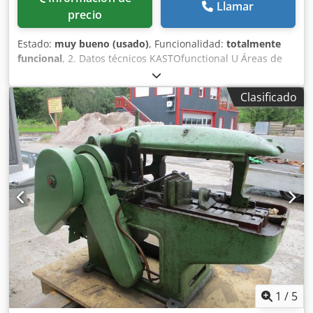
Llamar
precio
Estado:
muy bueno (usado)
, Funcionalidad:
totalmente
funcional
, 2. Datos técnicos KASTOfunctional U Áreas de
corte: Área de corte 90° redondo: 260 mm Área de corte
90° plano (ancho x alto): 300 x 260 mm Área de corte 90°
Clasificado
cuadrado: 260 x 260 mm Área de corte +45° redondo: 200
mm Área de corte +45° plano (ancho x alto): 200 x 240 mm
Área de corte +45° cuadrado: 200 x 200 mm Área de corte
+60° redondo: 165 mm Área de corte +60° plano (ancho x
alto): 160 x 120 mm Área de corte +60° cuadrado: 150 x 150
mm Área de corte -45° redondo: 200 mm Área de corte
-45° plano (ancho x alto): 200 x 240 mm Área de corte -45°
cuadrado: 200 x 200 mm Dimensiones y pesos: Longitud:
1.014 mm Anchura: 1.826 mm Altura, parte superior
bajada: 1.462 mm Altura, parte superior elevada: 1.899
mm Altura de la mesa de apoyo del material: 950 mm Peso
total: 510 kg Características técnicas: Año de fabricación:
2000 Potencia total instalada: 2 kW Motor de sierra: 1,5 kW
Velocidad de corte: 30-75 m/min, regulable sin
1
/
5
escalonamientos Dimensiones de la cinta de sierra: 2910 x