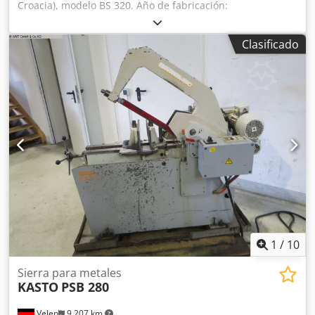
Croacia), modelo BS 320. Año de fabricación:
aproximadamente 1980. Capacidad de corte, sección
circular: Ø 320 mm. Capacidad de corte, sección cuadrada:
Clasificado
280 x 280 mm. Hoja de sierra: 550 x 45 x 2,25 mm. Altura
máxima de la pieza: 680 mm. Velocidad de corte: 42 - 55 -
85 - 110 ciclos/min. Potencia del motor: 1,8 y 2,4 kW,
conmutable. Conexión a la red eléctrica: 400 voltios, Hz. -
Ajuste de inglete hasta 45°. - Motor de sierra con 2
velocidades y 2 niveles de correa trapezoidal. - Descenso
hidráulico del brazo de la sierra. - Ajuste hidráulico de la
presión de corte mediante válvula de control. - Dispositivo
de refrigeración en la base de la máquina. Espacio
necesario para la sierra de cinta (largo x ancho x alto):
1900 x 1350 x 1500 mm. Ancho sin tope: 800 mm. Peso:
aproximadamente 750 kg. En buen estado. Crsdslqadhspfx
Anvof
1
/
10
Sierra para metales
KASTO
PSB 280
Velen
9,207 km