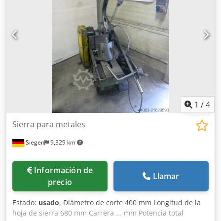
y venta. Sobre nosotros más de 400 máquinas propias en
stock más de 15.000 m² de superficie de almacenamiento,
capacidad de grúa de 70 t más de 10.000 artículos de
accesorios para su taller ¿Desea vender máquinas, líneas
de producción o su empresa? Csdpfx Anjyycy Tsvjrf No
dude en consultarnos. Puede encontrar más ofertas en
nuestra página web. Las visitas son posibles previa cita.
Esperamos su visita. Su equipo de Markus Hirsch
1
/
4
Sierra para metales
Siegen
9,329 km
Información de
Llamar
precio
Estado:
usado
, Diámetro de corte 400 mm Longitud de la
hoja de sierra 680 mm Carrera ... mm Potencia total