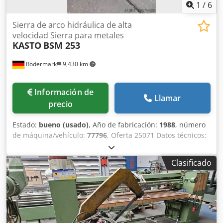
1
/
6
Sierra de arco hidráulica de alta
velocidad Sierra para metales
KASTO
BSM 253
Rödermark
9,430 km
Información de
Llamar
precio
Estado:
bueno (usado)
, Año de fabricación:
1988
, número
de máquina/vehículo:
77796
, Oferta 25071 Datos técnicos:
Cjdpfx Anowzu A Asvjrf - Elevación y descenso
electrohidráulicos del arco de sierra - Dimensiones de la
Clasificado
hoja de sierra: 400 x 45 x 2,0 mm - Capacidad de corte -
90° redondo: aprox. 250 mm - plano: aprox. 250 x 130 mm -
cuadrado: aprox. 220 x 220 mm - Máxima apertura del
tornillo de banco: 405 mm - Velocidades de avance y corte
regulables - Tornillo de banco regulable para cortes a
inglete - Motor eléctrico con sistema de refrigeración -