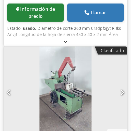
Información de
Llamar
precio
Estado:
usado
, Diámetro de corte 260 mm Crsdpfxjyt R Iks
Anvjf Longitud de la hoja de sierra 450 x 40 x 2 mm Área
de corte a 60 grados: cuadrado 240 mm Área de corte a 90
grados: rectangular 260 x 180 mm Requisito total de
Clasificado
potencia 2,0/2,6 kW Peso de la máquina aprox. 1,4 t
Dimensiones L x A x H 2,1 x 1,7 x 1,0 m Sierra automática
de arco hidráulico - Dispositivo de refrigeración - 2
velocidades