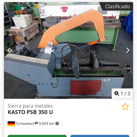
Clasificado
1
/
3
Sierra para metales
KASTO
PSB 350 U
Schwabach
9,604 km