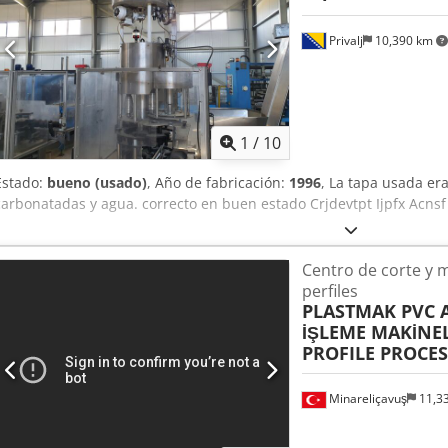
máxima por lado de columna: 8.100 kg Capacidad máxima por estan
copiador de cabezal único – Rinaldi Magnum 360I Año de fabricaci
Privalj
10,390 km
mecanizado en los cuatro lados sin necesidad de reposicionar la p
continuidad operativa.
1
/
10
Estado:
bueno (usado)
, Año de fabricación:
1996
, La tapa usada er
carbonatadas y agua. correcto en buen estado Crjdevtpt Ijpfx Acnsf
Centro de corte y 
perfiles
PLASTMAK PVC
İŞLEME MAKİNEL
PROFILE PROCE
Minareliçavuş
11,3