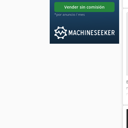
vender sin comisión
*por anuncio / mes