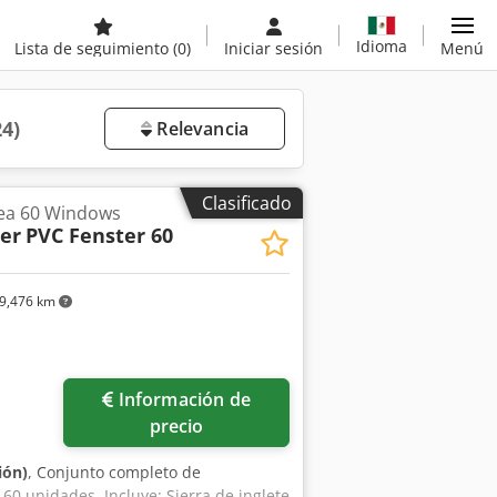
Idioma
Lista de seguimiento
(0)
Iniciar sesión
Menú
24)
Relevancia
Clasificado
nea 60 Windows
ler
PVC Fenster 60
9,476 km
Información de
precio
ión)
, Conjunto completo de
0 unidades. Incluye: Sierra de inglete