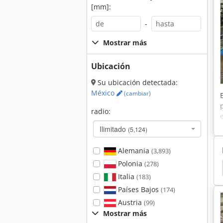
[mm]:
-
Mostrar más
Ubicación
Su ubicación detectada:
México
(cambiar)
radio:
Ilimitado
(5,124)
Alemania
(3,893)
Polonia
(278)
Krones
Etiquetadora
Llenadora
Botellas
Italia
(183)
Países Bajos
(174)
Austria
(99)
Mostrar más