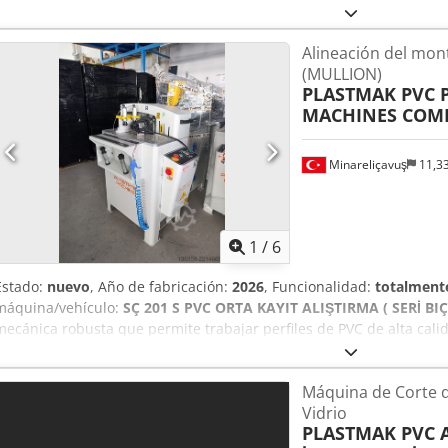
central para el mecanizado de perfiles de aluminio en un rango de 
de fácil sustitución del grupo de cuchillas. Csdpjviq Ryefx Acnorf •
Alineación del mon
topes mecánicos. • Sistema de topes ajustable para todo tipo y marca
(MULLION)
de corte mediante sistema hidropneumático. • Estante para el alma
PLASTMAK PVC 
unidades). • Sistema de pulverización de líquido de corte. • Diám
MACHINES COM
• Hoja máxima: 200 mm. • Mínimo: 90 mm.
Minareliçavuş
11,3
1
/
6
Estado:
nuevo
, Año de fabricación:
2026
, Funcionalidad:
totalmente
máquina/vehículo:
SÇ 201 S PVC ORTA KAYIT ALIŞTIRMA ( SERİ BI
mecánica robusta que permite trabajar perfiles de PVC de alta calida
PVC en un rango de ángulos de -45 / +45 grados. • Sistema de fácil s
Fácil ajuste de ángulo mediante topes mecánicos. • Sistema de tope
Máquina de Corte d
perfiles. • Ajuste de la velocidad de corte mediante sistema hidron
Vidrio
cuchillas (para 3 unidades). • Diámetro máximo de procesamiento: 
PLASTMAK PVC
Cuchilla máxima: 200 mm. • Mínimo: 90 mm.