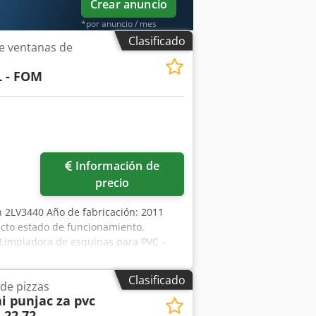
Crear anuncio
*por anuncio / mes
Clasificado
e ventanas de
 - FOM
Información de
precio
n 2LV3440 Año de fabricación: 2011
ecto estado de funcionamiento,
 Limpiadora de esquinas para PVC –
utomática para esquinas de perfiles de
a, mantenida anualmente, completa con
Clasificado
de pizzas
ño de fabricación: 2008 Tronzadora
i punjac za pvc
ecisión y repetibilidad. Equipamiento
 22 72
 operativa, mantenida anualmente,