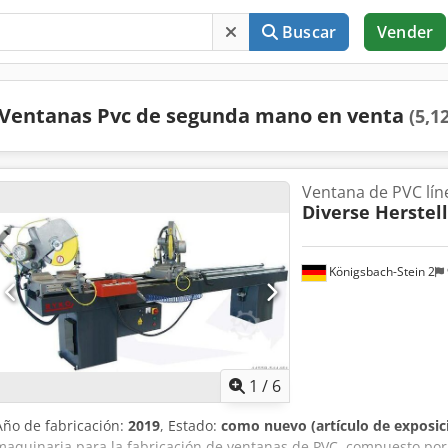
Buscar
Vender
Ventanas Pvc de segunda mano en venta
(5,1
Ventana de PVC lí
Diverse Herstel
Königsbach-Stein 2
1
/
6
Año de fabricación:
2019
, Estado:
como nuevo (artículo de exposic
maquinaria para la fabricación de ventanas de PVC, compuesto por 6