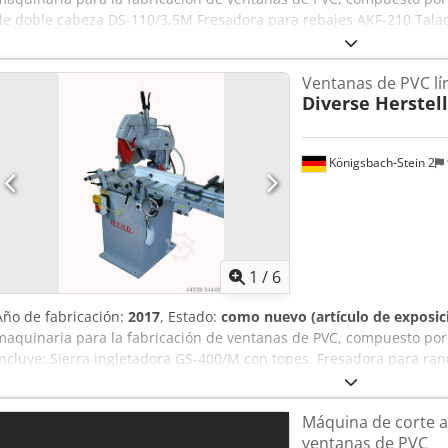
de doble cabeza DS-110/3,5M Fresadora para rebajes AKF-210 Talad
130S con dispositivo de centrado Fresadora para ranuras de desag
Máquina de soldadura de doble cabezal WSA-2 LV, con limitación 
Ventanas de PVC lí
para el rebaje de esquinas WPOF-4 con 4 husillos de fresado Sierra
Diverse Herstel
sistemas de tope
Königsbach-Stein 2
1
/
6
Año de fabricación:
2017
, Estado:
como nuevo (artículo de exposic
maquinaria para la fabricación de ventanas de PVC, compuesto por
Incluye: Sierra ingletadora GS-400/M con topes. Fresadora para ra
Taladradora y fresadora para ojales KF-130S con dispositivo de ce
SK-8/3. Soldadora de un cabezal WSA-1-E, con limitación de 2,0 mm.
Máquina de corte 
200E con sistema de tope.
ventanas de PVC