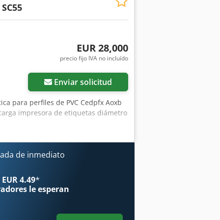
 SC55
EUR 28,000
precio fijo IVA no incluído
Enviar solicitud
ica para perfiles de PVC Cedpfx Aoxb
arga impresora de etiquetas diámetro
ada de inmediato
 EUR 4.49
*
radores
le esperan