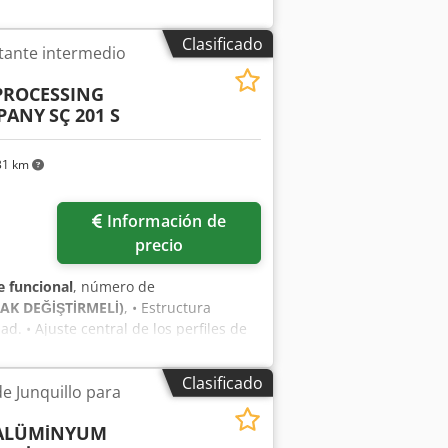
ángulos de -45 / +45 grados. • Sistema
 Ajuste de ángulo sencillo mediante
Clasificado
tante intermedio
 de perfiles. • Ajuste de la velocidad
cenamiento de cuchillas (para 4
PROCESSING
etro máximo de procesamiento: 160 mm.
PANY
SÇ 201 S
31 km
Información de
precio
 funcional
, número de
ÇAK DEĞİŞTİRMELİ)
, • Estructura
d. • Ajuste central de los perfiles de
ustitución del grupo de cuchillas. •
s ajustable para todo tipo y marca de
Clasificado
e Junquillo para
eumático. • Estante para guardar las
160 mm. Cjdpfx Ajzd Nyfscnjrf •
 ALÜMİNYUM