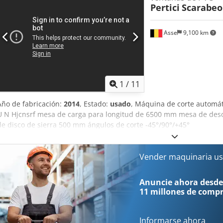
Pertici
Scarabeo
Asse
9,100 km
1
/
11
Año de fabricación:
2014
, Estado:
usado
, Máquina de corte automát
U N Hjcnsrf mesa de carga para longitud de 6500 mm mesa de desc
de disco de sierra 500 mm ángulos de corte -45°/90°/+45°
Vender maquinaria us
Anuncie ahora desde
11 millones de comp
Informarse ahora