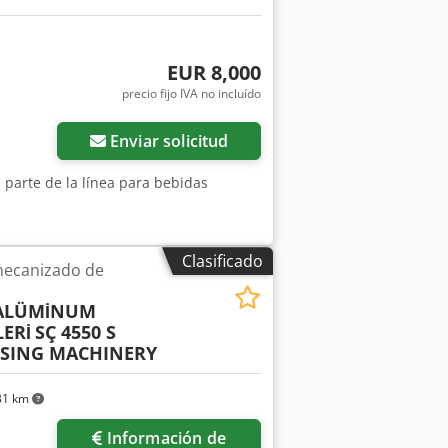
te: 900 kg cada uno 12) Pantógrafo
ón: 2003 La máquina permite el
ieza, garantizando máxima precisión y
EUR 8,000
precio fijo IVA no incluído
Enviar solicitud
a parte de la línea para bebidas
Clasificado
mecanizado de
 ALÜMİNUM
ERİ
SÇ 4550 S
SSING MACHINERY
31 km
Información de