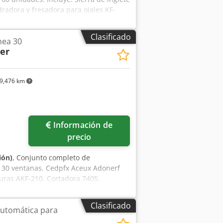
radora y fresadora para ojales KF-
üe SK-8/3 Crsdjux Aqepfx Acnjf
de 0,2-2,0 mm Máquina automática
Clasificado
nea 30
 para perfiles de vidrio GLSP-200E con
ler
9,476 km
Información de
precio
ión)
, Conjunto completo de
 30 ventanas. Cedpfx Aceux Adonerf
nuras AKF-210. Cortadora 7405.
ntrado. Fresadora para ranuras de agua
 Sierra para perfiles de vidrio GLSM-
Clasificado
automática para