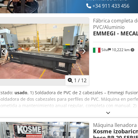
+34 911 433 456
Fábrica completa d
PVC/Aluminio
EMMEGI - MECAL
Silvi
10,222 km
1
/
12
Estado:
usado
, 1) Soldadora de PVC de 2 cabezales – Emmegi Fusio
Soldadora de dos cabezales para perfiles de PVC. Máquina en perf
sometida a mantenimiento anual regular, completa con manual. 2)
Emmegi / Rinaldi Trimmer E Año de fabricación: 2011 Limpiadora a
PVC, equipada con soportes laterales de apoyo. Máquina operativ
Máquina llenadora 
manual. 3) Tronzadora para junquillos – Emmegi Microbo 4200 DX A
Kosme izobaricn
específica para el corte de junquillos, diseñada para garantizar pr
boce
RP 20 SERIE
incluido: Mesa de rodillos Sistema de control electrónico Máquina