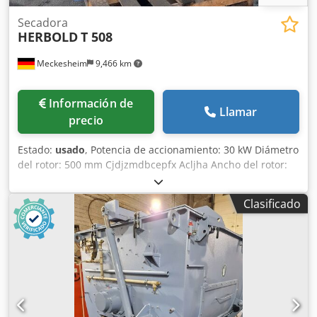
Secadora
HERBOLD
T 508
Meckesheim
9,466 km
Información de
Llamar
precio
Estado:
usado
, Potencia de accionamiento: 30 kW Diámetro
del rotor: 500 mm Cjdjzmdbcepfx Acljha Ancho del rotor:
1200 mm
Clasificado