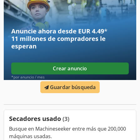
limpieza de plásticos duros, escamas de PET (máx. 4 t/h de
capacidad) y films (1,2-1,6 t/h) Rotor: 1200 mm de diámetro
x 2300 mm de largo Tamaño de tamiz estándar: 2,5 mm
orificio redondo Con accionamiento por correa trapezoidal
Anuncie ahora desde EUR 4.49
*
11 millones de compradores
le
esperan
Crear anuncio
*por anuncio / mes
Guardar búsqueda
Secadores usado
(3)
Busque en Machineseeker entre más que 200,000
máquinas usadas.