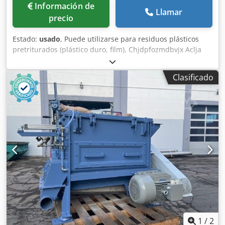
Información de
Llamar
precio
Estado:
usado
, Puede utilizarse para residuos plásticos
pretriturados (plástico duro, film), Chjdpfozmdbvjx Aclja
Rendimiento aprox. 0,5-2 t/h dependiendo del tipo de
material Potencia motriz 30 kw Se dispone de un total de
Clasificado
cuatro secadoras de este modelo.
1
/
2