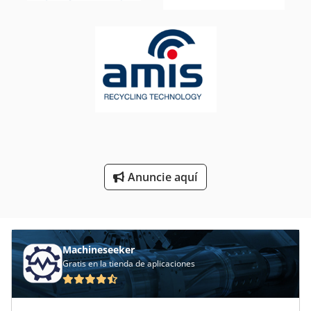
Secador De Tambor
Secador De Uv
Secador De Vacío
Secadora De Condensación
Secadores De Adsorción
Secadores De Convección
Sistema De Secado
Anuncie aquí
Machineseeker
Gratis en la tienda de aplicaciones