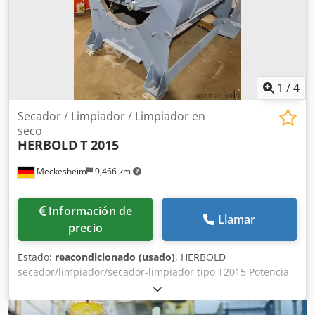
1
/
4
Secador / Limpiador / Limpiador en
seco
HERBOLD
T 2015
Meckesheim
9,466 km
Información de
Llamar
precio
Estado:
reacondicionado (usado)
, HERBOLD
secador/limpiador/secador-limpiador tipo T2015 Potencia
de accionamiento: 45-132 kW según el rendimiento y la
tarea requerida Cjdpfezmda Ssx Acljha Uso: Secado y