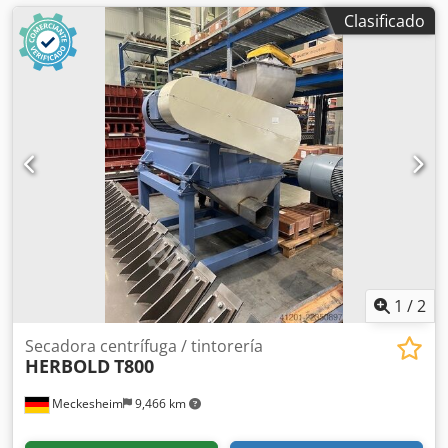
Clasificado
1
/
2
Secadora centrífuga / tintorería
HERBOLD
T800
Meckesheim
9,466 km