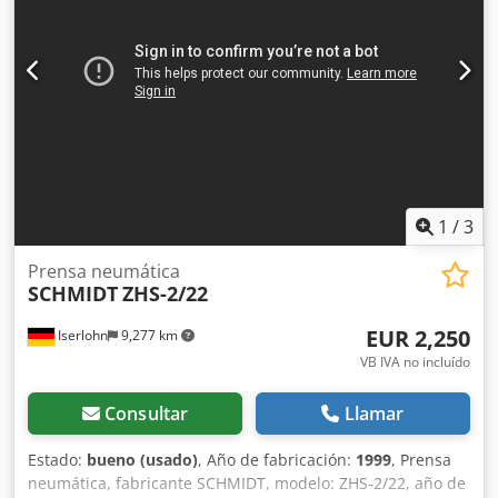
1
/
3
Prensa neumática
SCHMIDT
ZHS-2/22
EUR 2,250
Iserlohn
9,277 km
VB IVA no incluído
Consultar
Llamar
Estado:
bueno (usado)
, Año de fabricación:
1999
, Prensa
neumática, fabricante SCHMIDT, modelo: ZHS-2/22, año de