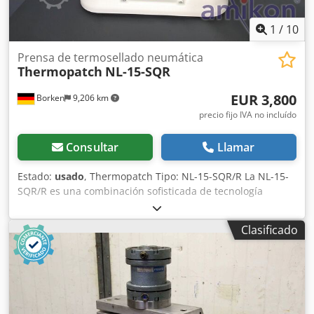
1
/
10
Prensa de termosellado neumática
Thermopatch
NL-15-SQR
EUR 3,800
Borken
9,206 km
precio fijo IVA no incluído
Consultar
Llamar
Estado:
usado
, Thermopatch Tipo: NL-15-SQR/R La NL-15-
SQR/R es una combinación sofisticada de tecnología
avanzada y un diseño ergonómico moderno. El dispositivo
se calienta rápidamente y cambia automáticamente al
Clasificado
modo de ahorro de energía cuando es necesario. La NL-15-
SQR/R funciona exclusivamente con aire comprimido y es
la solución universal para cualquier tipo de aplicación. La
pantalla es fácil de usar. Uso previsto: Esta prensa térmica
es especialmente adecuada para aplicaciones industriales
en las que se requiere un control preciso de la