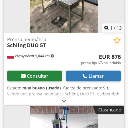
en la base) Estado técnico: muy bueno. Conjunto usado,
completamente operativo y listo para su uso en planta.
Construcción industrial, no amateur.
1
/
13
Prensa neumática
Schling
DUO 5T
EUR 876
Wymysłów
9,844 km
precio fijo IVA no incluído
Consultar
Llamar
Estado:
muy bueno (usado)
, fuerza de prensado:
5 t
,
Vendo una prensa neumática Schling DUO 5T. Cedpeudph
Usfx Afijrf
Clasificado