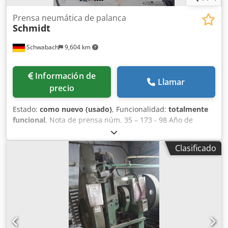
Prensa neumática de palanca
Schmidt
Schwabach
9,604 km
Información de
Llamar
precio
Estado:
como nuevo (usado)
, Funcionalidad:
totalmente
funcional
, Nota de prensa núm. 35 – 173 - 98 Año de
fabricación: 1998 Carrera máxima: 60 mm Cjdpfx
Aozibcpsfisrf Fuerza de presión: 45 kN Presión de
Clasificado
funcionamiento máxima: 6 bar