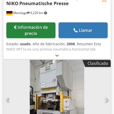
NIKO
Pneumatische Presse
Menslage
9,220 km
Información de
Llamar
precio
Estado:
usado
, Año de fabricación:
2008
, Resumen Esta
NIKO VP11e es una prensa neumática horizontal (de
membrana) para uvas enteras o despalilladas, fabricada
en 2008 por NIKO (Nikolaj Šraml s.p., Podnanos, Eslovenia).
Clasificado
La prensa está fabricada íntegramente en acero inoxidable
y, una vez iniciada, ejecuta un programa de prensado
completamente automático y de varias etapas: las uvas se
introducen a través de las dos puertas cilíndricas
perforadas o de forma axial; una membrana interna se
expande contra la carga para extraer el zumo mediante
una presión que aumenta gradualmente, y el cilindro gira
entre las etapas para romper el orujo prensado antes del
siguiente ciclo de vaciado (“desmenuzar”). El zumo fluye
hacia una cubeta de recogida con ruedas situada debajo