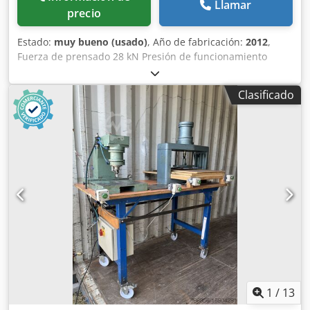
Llamar
precio
Estado:
muy bueno (usado)
, Año de fabricación:
2012
,
Fuerza de prensado 28 kN Presión de funcionamiento
mínima/máxima 3 / 6 bar Cjdjzmxatepfx Afijrf Recorrido 12
mm Conexión eléctrica 220 V Voladizo 130 mm Mesa 200 x
Clasificado
150 mm
1
/
13