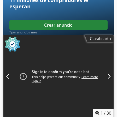
11 millones de compradores
le
esperan
Crear anuncio
*por anuncio / mes
Clasificado
1
/
30