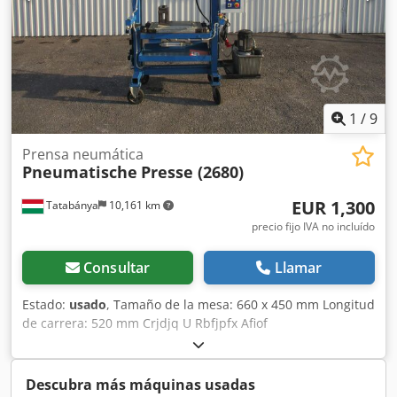
Móvil – con ruedas – Prensa usada, en muy buen estado
Precio neto: 14.900 PLN Precio neto: 3.550 EUR Precio neto
calculado según cambio 4,2 PLN/EUR (En caso de
fluctuaciones mayores del tipo de cambio, el precio puede
variar)
1
/
9
Prensa neumática
Pneumatische
Presse (2680)
EUR 1,300
Tatabánya
10,161 km
precio fijo IVA no incluído
Consultar
Llamar
Estado:
usado
, Tamaño de la mesa: 660 x 450 mm Longitud
de carrera: 520 mm Crjdjq U Rbfjpfx Afiof
Descubra más máquinas usadas