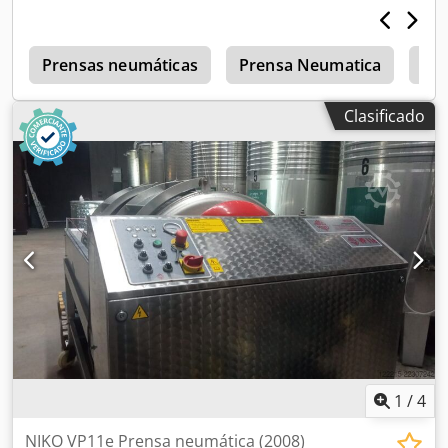
a
Prensas neumáticas
Prensa Neumatica
Pr
Clasificado
1
/
4
NIKO VP11e Prensa neumática (2008)