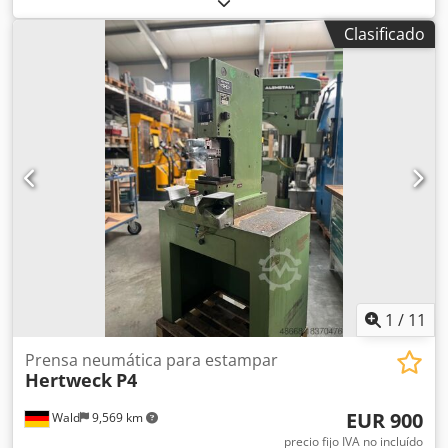
tal cual, donde está, sin garantía. Forma parte de la
seguimiento: 0,07 seg. Sobrecarrera: 15mm PressControl
liquidación de la fábrica MASI JEANS.
Clasificado
60 Funcionamiento a dos manos Le invitamos a visitarnos.
También podemos organizarle una agencia de transportes
rentable. organizamos para usted Recibirá la factura
correspondiente. También se puede emitir una factura
neta para clientes extranjeros. Requisito previo es un
número de IVA válido. Codjulf A Eopfx Afiorf Sujeto a venta
previa. Visite nuestra tienda y eche un vistazo a nuestras
otras ofertas. Los nombres de empresas y marcas
comerciales son propiedad de sus dueños y se utilizan
únicamente para identificar y describir los productos.
Pueden producirse desviaciones de los datos técnicos y
errores en la descripción del artículo, que quedan
reservados.
1
/
11
Prensa neumática para estampar
Hertweck
P4
EUR 900
Wald
9,569 km
precio fijo IVA no incluído