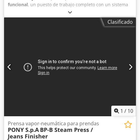
funcional
, un puesto de trabajo completo con un sistema
neumático integrado. con activación neumática mediante
ambas manos Fuerza: 45 kN Cjdpfxozka Adj Afijrf Carrera:
Clasificado
60 mm
1
/
10
Prensa vapor-neumática para prendas
PONY S.p.A
BP-B Steam Press /
Jeans Finisher