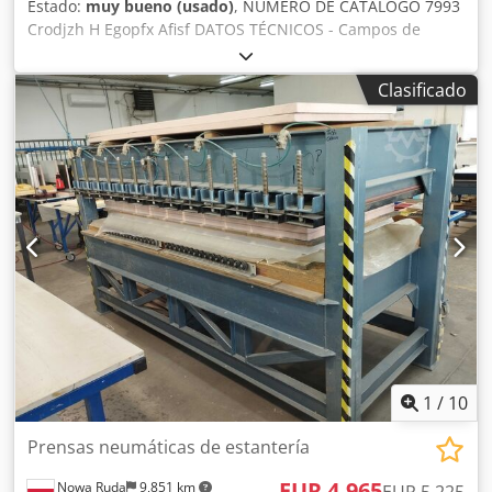
Estado:
muy bueno (usado)
, NÚMERO DE CATÁLOGO 7993
Crodjzh H Egopfx Afisf DATOS TÉCNICOS - Campos de
carga: 2 - Mordazas laterales ajustables manualmente: 2x4
uds. - Mordazas verticales neumáticas: 2x4 uds. - Longitud
Clasificado
máxima de los elementos encolados: 2500 mm - Altura
máxima de los elementos encolados: 1330 mm - Grosor
máximo de los elementos encolados: 110 mm - Guías para
el encolado de elementos finos - Dimensiones (L/A/H):
3000x1350x2000 mm - Peso: 900 kg VENTAJAS – Dos zonas
de trabajo – Longitud de encolado de 2500 mm – Cilindros
neumáticos – Guías para encolar elementos finos – Sin
pintar – Móvil – sobre ruedas – Prensa usada, en muy
buen estado Precio neto: 13.900 PLN Precio neto: 3.300
EUR Precio neto calculado a una tasa de 4,2 PLN/EUR (En
caso de grandes fluctuaciones de la tasa de cambio, el
precio puede variar)
1
/
10
Prensas neumáticas de estantería
EUR 4,965
Nowa Ruda
9,851 km