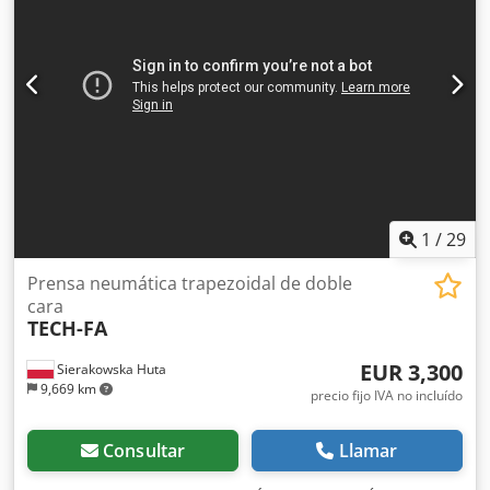
1
/
29
Prensa neumática trapezoidal de doble
cara
TECH-FA
EUR 3,300
Sierakowska Huta
9,669 km
precio fijo IVA no incluído
Consultar
Llamar