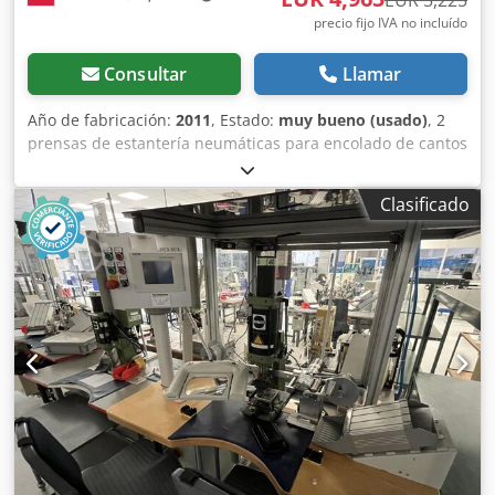
EUR 5,225
precio fijo IVA no incluído
Consultar
Llamar
Año de fabricación:
2011
, Estado:
muy bueno (usado)
, 2
prensas de estantería neumáticas para encolado de cantos
y enchapado. Tipo PNP Área de trabajo: 1250x2500 mm
Peso: 1940 kg. Csdpfxey Avb Ae Afijrf Las prensas están
Clasificado
completamente operativas y en uso. Para cualquier
consulta, contacte con: Piotr Żołnierczyk - 606 666 023