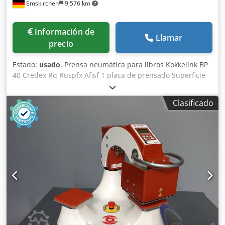
Emskirchen
9,576 km
Información de
Llamar
precio
Estado:
usado
, Prensa neumática para libros Kokkelink BP
40 Credex Rq Ruspfx Afisf 1 placa de prensado Superficie
de prensado: máx. 400 x 400 mm Altura de prensado: máx.
350 mm Altura de prensado ajustable sin escalonamientos
Clasificado
Peso: 250 kg Inspección por vídeo online a través de
WhatsApp, MS Zoom o Telegram En stock en
Emskirchen/Núremberg – Disponible inmediatamente – Se
puede probar