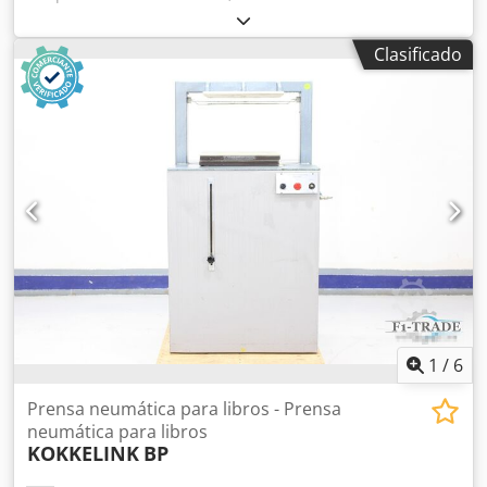
funcional
, Prensa neumática de 63 toneladas
Csdpfxjyzhvpo Afierf
Clasificado
1
/
6
Prensa neumática para libros - Prensa
neumática para libros
KOKKELINK
BP