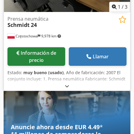
1
/
3
Prensa neumática
Schmidt
24
Częstochowa
9,978 km
Información de
Llamar
precio
Estado:
muy bueno (usado)
, Año de fabricación: 2007 El
conjunto incluye: 1. Prensa neumática Fabricante: Schmidt
Crodsx Eiuxepfx Afief Tipo: 24 Fuerza de prensado: 9 kN
Control bimanual (activación a dos manos) 2. Guía de
banda para estampación / embossing Fabricante: SAEP
Tipo: HSG 3. Sistema de control Fabricante: Siemens Tipo:
Simatic Panel 4. Equipamiento adicional Lámpara con lupa
Mesa de trabajo Silla ergonómica de trabajo con
protecciones
Anuncie ahora desde EUR 4.49
*