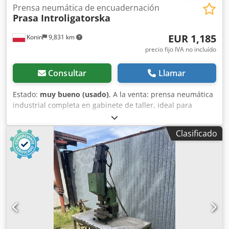
Prensa neumática de encuadernación
Prasa Introligatorska
EUR 1,185
Konin
9,831 km
precio fijo IVA no incluído
Consultar
Llamar
Estado:
muy bueno (usado)
, A la venta: prensa neumática
industrial completa en gabinete de taller, ideal para
troquelado, inserción, estampado u otros procesos de
montaje. El conjunto incluye: • Prensa neumática de
Clasificado
columna con estructura robusta de acero • Válvula de
control, cilindro y distribución neumática Csdpjud Rddsfx
Afisrf • Panel integrado con interruptor de emergencia •
Mesa de trabajo de acero con guías laterales ajustables •
Armario de alimentación, cuadro de distribución y guía de
cables • Mesa con ruedas equipada con freno de
transporte Accionamiento: alimentación neumática
Control: electroválvulas, botones de arranque/parada
Alimentación eléctrica: 230 V (sistema eléctrico integrado