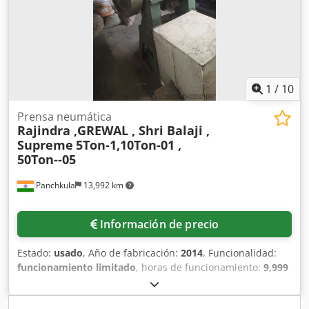
1
/
10
Prensa neumática
Rajindra ,GREWAL , Shri Balaji ,
Supreme
5Ton-1,10Ton-01 ,
50Ton--05
Panchkula
13,992 km
Información de precio
Estado:
usado
, Año de fabricación:
2014
, Funcionalidad:
funcionamiento limitado
, horas de funcionamiento:
9,999
h
, tipo de corriente de entrada:
Aire acondicionado
, año
de la última revisión:
2024
, Equipamiento:
3ª función