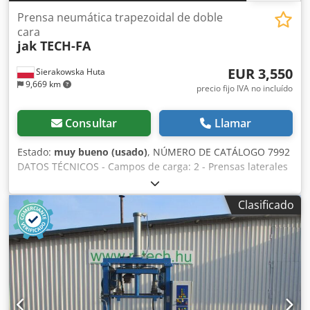
Prensa neumática trapezoidal de doble
cara
jak TECH-FA
EUR 3,550
Sierakowska Huta
9,669 km
precio fijo IVA no incluído
Consultar
Llamar
Estado:
muy bueno (usado)
, NÚMERO DE CATÁLOGO 7992
DATOS TÉCNICOS - Campos de carga: 2 - Prensas laterales
ajustables manualmente: 2x6 uds - Prensas verticales
neumáticas: 2x6 uds - Longitud máxima de los elementos
Clasificado
encolados: 3600mm - Altura máxima de los elementos
encolados: 1500mm - Grosor máximo de los elementos
encolados: 130mm - Guías para el encolado de elementos
delgados - Dimensiones (L/A/Al): 4300x1570x2110mm -
Peso: 1400kg Cjdpjzmgk Tofx Afisrf VENTAJAS – Dos zonas
de trabajo – Longitud de encolado 3600mm – Actuadores
neumáticos – Guías para elementos delgados – Sin pintar –