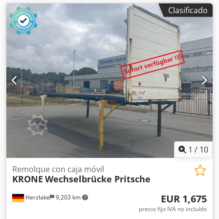
Clasificado
1
/
10
Remolque con caja móvil
KRONE
Wechselbrücke Pritsche
EUR 1,675
Herzlake
9,203 km
precio fijo IVA no incluído