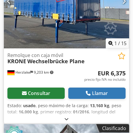
1
/
15
Remolque con caja móvil
KRONE
Wechselbrücke Plane
EUR 6,375
Herzlake
9,203 km
precio fijo IVA no incluído
Consultar
Llamar
Estado:
usado
, peso máximo de la carga:
13,160 kg
, peso
total:
16,000 kg
, primer registro:
01/2016
, longitud del
espacio de carga:
7,710 mm
, anchura del espacio de
carga:
2,480 mm
, altura del espacio de carga:
3,005 mm
,
Clasificado
volumen del espacio de carga:
57 m³
, ancho total:
2,550