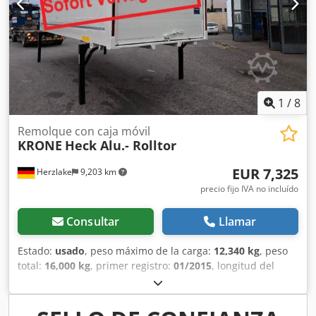
Plazo de entrega previo acuerdo. Recién pintado. Estado
técnico listo para su uso, superestructura y patas
repintadas. Subestructura (KTL) limpiada y protegida con
tratamiento antigravilla. UVV válido. Documentación UVV
disponible. ¡¡PINTURA NUEVA!! Las medidas son
aproximadas. Oferta sujeta a venta previa, precios netos
ex almacén en D-59302 Oelde. Más detalles previa
1
/
8
consulta por teléfono o correo electrónico:
Remolque con caja móvil
KRONE
Heck Alu.- Rolltor
EUR 7,325
Herzlake
9,203 km
precio fijo IVA no incluído
Consultar
Llamar
Estado:
usado
, peso máximo de la carga:
12,340 kg
, peso
total:
16,000 kg
, primer registro:
01/2015
, longitud del
espacio de carga:
7,700 mm
, anchura del espacio de
carga:
2,470 mm
, altura del espacio de carga:
2,700 mm
,
volumen del espacio de carga:
51 m³
, ancho total:
2,550