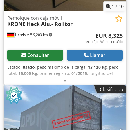
1
/
10
Remolque con caja móvil
KRONE
Heck Alu.- Rolltor
EUR 8,325
Herzlake
9,203 km
precio fijo IVA no incluído
Consultar
Llamar
Estado:
usado
, peso máximo de la carga:
13,120 kg
, peso
total:
16,000 kg
, primer registro:
01/2015
, longitud del
espacio de carga:
7,300 mm
, anchura del espacio de
carga:
2,470 mm
, altura del espacio de carga:
2,525 mm
,
Clasificado
volumen del espacio de carga:
46 m³
, ancho total:
2,550
mm
, altura total:
2,750 mm
, Año de fabricación:
2015
, Nº
de carro: G0120444-1 - Fabricante: Krone. * Herrajes de
esquina simples * Marcado de contorno lateral/trasero *
Certificado de carga Code-XL * Puerta enrollable (aluminio)
* Sistema de orificios clave interior * Accesible con
carretilla elevadora * Patas de apoyo fijas * Dispositivo