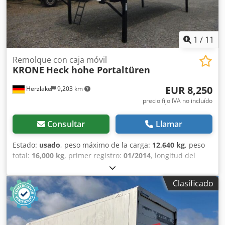
1
/
11
Remolque con caja móvil
KRONE
Heck hohe Portaltüren
EUR 8,250
Herzlake
9,203 km
precio fijo IVA no incluído
Consultar
Llamar
Estado:
usado
, peso máximo de la carga:
12,640 kg
, peso
total:
16,000 kg
, primer registro:
01/2014
, longitud del
espacio de carga:
7,290 mm
, anchura del espacio de
carga:
2,480 mm
, altura del espacio de carga:
2,680 mm
,
Clasificado
volumen del espacio de carga:
49 m³
, ancho total:
2,550
mm
, altura total:
2,900 mm
, Año de fabricación:
2014
, Nº
de carro: G0101011_1 - Fabricante: Krone. * Equipamiento
de doble piso * Doble dispositivos de esquina * Marcaje