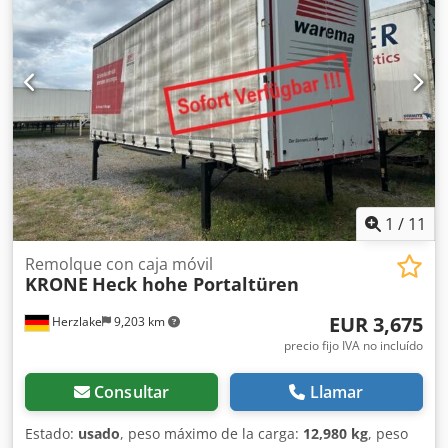
Fabricante: Krone. * Herrajes de esquina simples *
Marcación de contorno lateral/trasera * Certificado de
carga Code-XL * Transitable con carretilla elevadora
Csdpfx Apezniy Toyorf * Patas de apoyo fijas * Dispositivo
para carga ferroviaria ¡LASI CODE XL! ¡Disponibles varias
unidades! ¡Estado como nuevo! Plazo de entrega:
INMEDIATO. Inspección UVV vigente. Las medidas son
aproximadas. Oferta no vinculante, venta intermedia
reservada. Precios netos ex works desde D-59302 Oelde.
Más detalles previa consulta telefónica o por correo
electrónico.
1
/
11
Remolque con caja móvil
KRONE
Heck hohe Portaltüren
EUR 3,675
Herzlake
9,203 km
precio fijo IVA no incluído
Consultar
Llamar
Estado:
usado
, peso máximo de la carga:
12,980 kg
, peso