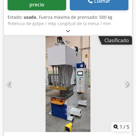
Llamar
precio
Estado:
usado
, Fuerza máxima de prensado: 500 kg
Potencia de golpe / mkp Longitud de la mesa / mm
Dkodpfey S Dxuex Agxjr Martillo neumático El martillo está
en funcionamiento, pero debido a la antigüedad se
Clasificado
recomienda reemplazar las juntas de estanqueidad. - Más
información en breve -
1
/
5