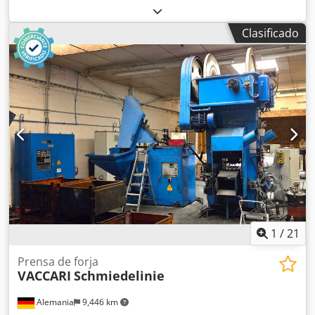
1020x1420 mm Carrera 400 mm Nº de carreras / min - 12
Motor principal 41kw Película disponible Dkodpfovbcxtox
Clasificado
Agxor
1
/
21
Prensa de forja
VACCARI
Schmiedelinie
Alemania
9,446 km