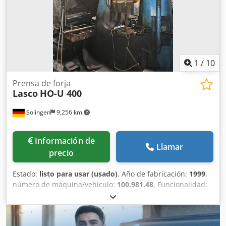
1
/
10
Prensa de forja
Lasco
HO-U 400
Solingen
9,256 km
Información de
Llamar
precio
Estado:
listo para usar (usado)
, Año de fabricación:
1999
,
número de máquina/vehículo:
100.981.48
, Funcionalidad:
totalmente funcional
, martillo hidráulico de forja (H1)
Fabricante: LASCO Modelo: HO - U 400 SO Año de
fabricación: 1999 Energía de impacto: 40 kJ Recorrido del