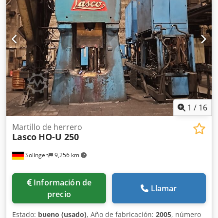
520 a 760 mm Profundidad de impacto: 750 mm Peso del
pistón: 4.300 kg Sistema de lubricación central con aceite a
presión Circuito de filtrado con refrigeración
1
/
16
Martillo de herrero
Lasco
HO-U 250
Solingen
9,256 km
Información de
Llamar
precio
Estado:
bueno (usado)
, Año de fabricación:
2005
, número