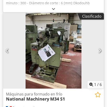
minuto : 300 - Diámetro de corte : 6 [mm] Dkodouhb
Twopfx Agxer - Expulsión del troquel : 55 [mm] - Anchura
total : 0,97 [m - Dimensiones totales (longitud) : 2,77 [m] -
Clasificado
Motor : 7,5 [CV/kW] - Peso neto : 3.500 [kg] - Peso embalado
: 4.100 [kg] EQUIPAMIENTO - Equipada con expulsor de
retroceso entre desbaste y acabado (RLKO) - Expulsión
positiva (TKO) - Herramientas según foto
1
/
6
Máquinas para formado en frío
National Machinery
M34 S1