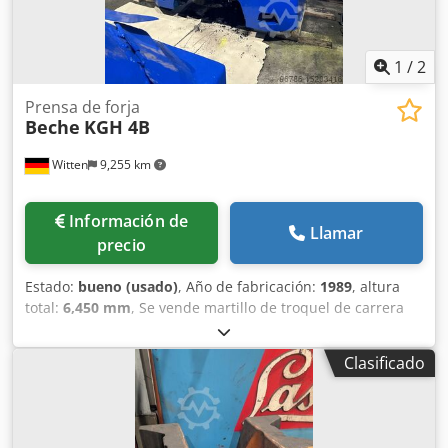
1
/
2
Prensa de forja
Beche
KGH 4B
Witten
9,255 km
Información de
Llamar
precio
Estado:
bueno (usado)
, Año de fabricación:
1989
, altura
total:
6,450 mm
, Se vende martillo de troquel de carrera
corta Beche KGH 4B. Peso de la máquina 65 toneladas
Capacidad de trabajo 40 kJ Frecuencia de impacto máx. 98
Clasificado
min Número de golpes máx. utilizable 41 min Carrera de
oso máx. 790 mm Máquina desmontada Datos técnicos a
petición Dkjdort Uc Ejpfx Agxor