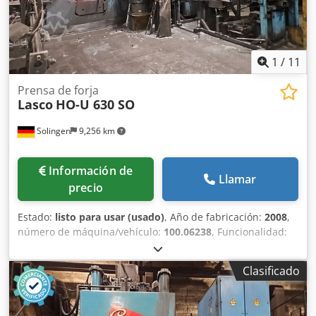
1
/
11
Prensa de forja
Lasco
HO-U 630 SO
Solingen
9,256 km
Información de
Llamar
precio
Estado:
listo para usar (usado)
, Año de fabricación:
2008
,
número de máquina/vehículo:
100.06238
, Funcionalidad:
totalmente funcional
, martillo hidráulico para forja (H2)
Dksdpfx Aeziw Nlogxor Fabricante: LASCO Modelo: HO - U
Clasificado
630 SO Año de fabricación: 2008 Energía de impacto: 63 kJ
Frecuencia de impacto: aproximadamente 85/min
Velocidad del pistón: hasta 5 m/s Carrera del pistón: de