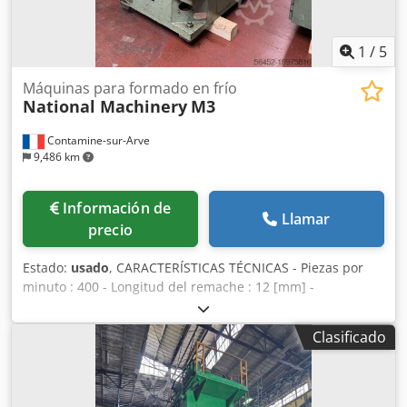
1
/
5
Máquinas para formado en frío
National Machinery
M3
Contamine-sur-Arve
9,486 km
Información de
Llamar
precio
Estado:
usado
, CARACTERÍSTICAS TÉCNICAS - Piezas por
minuto : 400 - Longitud del remache : 12 [mm] -
Profundidad del agujero (máx.) : 5 [mm] - Diámetro de
corte : 3 [mm] - Anchura total : 1,12 [m - Dimensiones
Clasificado
totales (longitud) : 2,21 [m] - Altura : 1,77 [m] - Motor : 4
[CV/kW] - Peso neto : 2.500 [kg] - Peso embalado : 3.000
[kg] Dkjdpfsuhb Tkox Agxjr EQUIPAMIENTO - Herramientas
según foto