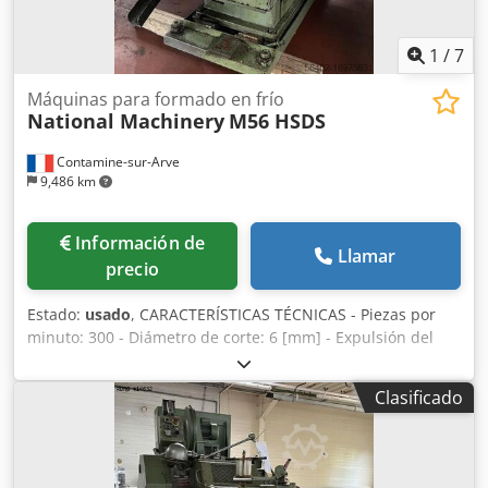
1
/
7
Máquinas para formado en frío
National Machinery
M56 HSDS
Contamine-sur-Arve
9,486 km
Información de
Llamar
precio
Estado:
usado
, CARACTERÍSTICAS TÉCNICAS - Piezas por
minuto: 300 - Diámetro de corte: 6 [mm] - Expulsión del
troquel: 55 [mm] - Anchura total: 0,97 [m - Dimensiones
totales (longitud): 2,77 [m] Dkodpeuhb T Dsfx Agxsr -
Clasificado
Motor: 7,5 [CV/kW] - Peso neto : 3.500 [kg] - Peso embalado
: 4.100 [kg] EQUIPAMIENTO - Utillaje según foto - Expulsión
positiva en 2 punzones - Retracción del expulsor en la
matriz - Piezas de recambio varias