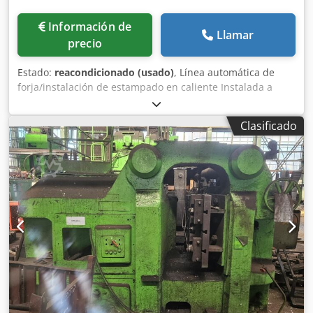
Información de
Llamar
precio
Estado:
reacondicionado (usado)
, Línea automática de
forja/instalación de estampado en caliente Instalada a
finales de 2015 tras una revisión y, desde entonces, ha
funcionado durante menos de 1.000 horas, encontrándose
Clasificado
en excelentes condiciones. ➢ SIERRA AUTOMÁTICA ADIGE
CM 500 ➢ HORNO DE INDUCCIÓN DE 50 kW Dkjdpfjzcdluex
Agxjr ➢ SISTEMA DE AUTOMATIZACIÓN ELECTRÓNICO ➢
PRENSA DE HUSILLO VACCARI con husillo de 180 mm de
diámetro ➢ SISTEMA DE LUBRICACIÓN AUTOMÁTICO DE 10
PUNTOS ➢ PRENSA DE DESBARBADO BALCONI de 50
toneladas SIERRA AUTOMÁTICA ADIGE CM 500 CON
CARGADOR AUTOMÁTICO DE BARRAS DE 3,5 METROS
Datos técnicos: -Capacidad de corte mínima/máxima: 8
mm / 60 mm de diámetro -Velocidad de corte estándar:
ADIGE SALA. -Potencia del motor de la cabeza: (50 Hz) 2,2
kW -La longitud del resto de la barra al final es igual o
inferior a la longitud útil. -Capacidad del depósito