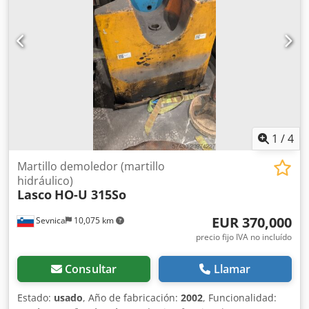
1
/
4
Martillo demoledor (martillo
hidráulico)
Lasco
HO-U 315So
EUR 370,000
Sevnica
10,075 km
precio fijo IVA no incluído
Consultar
Llamar
Estado:
usado
, Año de fabricación:
2002
, Funcionalidad: