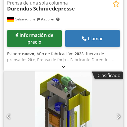
Prensa de una sola columna
Durendus
Schmiedepresse
Gelsenkirchen
9,235 km
Información de
Llamar
precio
Estado:
nuevo
, Año de fabricación:
2025
, fuerza de
prensado:
20 t
, Prensa de forja – Fabricante Durendus –
DCS-20 – Prensa monocolumna de 5–20 t – Mesa de 500 ×
600 mm Se ofrece en venta una compacta prensa de forja
Clasificado
monocolumna (marco en C) del fabricante Durendus,
modelo DCS-20, con una fuerza de prensado regulable de
5 a 20 t. La máquina cuenta con una mesa de 500 × 600
mm, una altura máxima de instalación de 700 mm y altas
velocidades de desplazamiento, lo que la hace ideal para
trabajos pequeños de forja, conformado y montaje. =====
Datos técnicos e información: Prensa de forja Durendus
DCS-20 – Prensa monocolumna de 5–20 t ==== Datos
generales - Fabricante: Durendus - Modelo: DCS-20 - Tipo