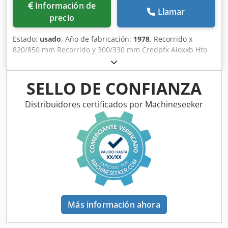
Información de
Llamar
precio
Estado:
usado
, Año de fabricación:
1978
, Recorrido x
820/850 mm Recorrido y 300/330 mm Credpfx Aioxxb Hto
Asf Recorrido z 485/505 mm Peso de la máquina aprox. 1,8
t Dimensiones aproximadas 1670 x 1620 x 2500 mm
Detalles técnicos véanse en las imágenes
SELLO DE CONFIANZA
Distribuidores certificados por Machineseeker
Más información ahora