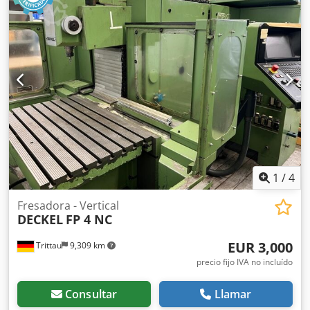
inspeccionarse bajo corriente previo acuerdo. Accesorios: -
Cabina Los accesorios, herramientas y dispositivos de
sujeción mostrados solo forman parte del suministro si así
se indica en la información adicional. ¡Reservado el
derecho a cambios y errores en los datos y
especificaciones técnicas, así como venta intermedia!
1
/
4
Fresadora - Vertical
DECKEL
FP 4 NC
EUR 3,000
Trittau
9,309 km
precio fijo IVA no incluído
Consultar
Llamar