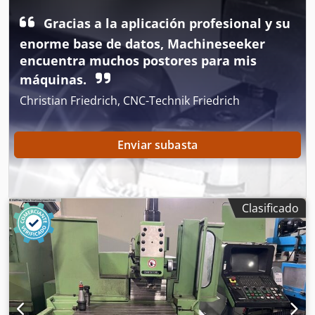
se indica en la información adicional. ¡Sujeto a cambios y
Gracias a la aplicación profesional y su
errores en los datos técnicos y la información así como a
enorme base de datos, Machineseeker
venta previa!
encuentra muchos postores para mis
máquinas.
Christian Friedrich, CNC-Technik Friedrich
Enviar subasta
Clasificado