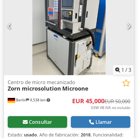
mm
, ancho total:
1,815 mm
, longitud total:
2,339 mm
, tipo
de corriente de entrada:
trifásico
, peso total:
1,500 kg
,
tensión de entrada:
400 V
, corriente de entrada:
32 A
,
Equipamiento:
documentación / manual
, La fresadora de
ultra precisión, en adelante denominada máquina, está
diseñada y fabricada para el mecanizado por arranque de
viruta de lentes intraoculares dentro de los límites físicos
especificados. Crodpfx Aijy Uuxqj Asf Interruptor de
seguridad de puerta defectuoso Faltan algunos botones
1
/
3
Centro de micro mecanizado
Zorn microsolution
Microone
EUR 45,000
Berlin
9,538 km
EUR 50,000
EXW VB IVA no incluído
Consultar
Llamar
Estado:
usado
, Año de fabricación:
2018
, Funcionalidad: