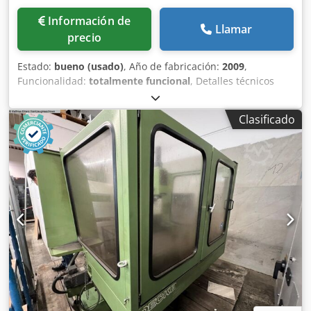
Información de
Llamar
precio
Estado:
bueno (usado)
, Año de fabricación:
2009
,
Funcionalidad:
totalmente funcional
, Detalles técnicos
Recorrido en X 4000 mm Recorrido en Y 1350 mm
Recorrido en Z (vertical) 1600 mm Control Heidenhain iTNC
Clasificado
530 Superficie de mesa 4200 x 1150 mm Carga máxima de
la mesa 13 t Cono de herramienta ISO 50 Velocidades del
husillo - infinitamente variables 0 - 3000 rpm Niveles de
transmisión 2 Accionamiento del husillo 28/38 kW Rango
de avance 5000 mm/min Avance rápido (X/Y) 12 m/min
Avance rápido (Z) 10 m/min Peso de la máquina aprox. 37 t
Dimensiones aprox. 12,9 x 6,53 x 3,79 m Información
adicional En enero y octubre de 2025 se revisó la cabeza
de fresado por un total de 51.000,- euros (nuevos
engranajes cónicos y rodamientos). Horas de
funcionamiento (31/07/2025): Encendido de la máquina:
38.483 h Ciclo de programa: 12.798 h Tiempo de husillo:
11.645 h Protocolo actual de medición de geometría