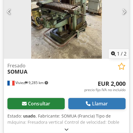
1
/
2
Fresado
SOMUA
EUR 2,000
Viviez
9,285 km
precio fijo IVA no incluído
Consultar
Llamar
Estado:
usado
, Fabricante: SOMUA (Francia) Tipo de
máquina: Fresadora vertical Control de velocidad: Doble
palanca mecánica (A y B) Velocidades disponibles: Cjdjwf E