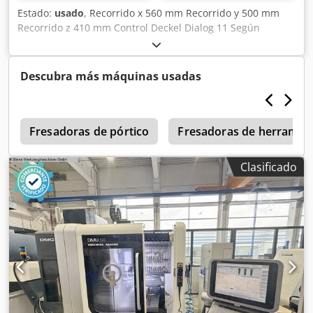
Estado:
usado
, Recorrido x 560 mm Recorrido y 500 mm
Recorrido z 410 mm Control Deckel Dialog 11 Según
nuestra evaluación, la máquina se encuentra en buen
estado de segunda mano y puede ser inspeccionada bajo
tensión previo acuerdo. Accesorios, herramientas y
Descubra más máquinas usadas
dispositivos de sujeción mostrados solo se incluyen si se
especifica en la información adicional. Crsdpfjzq Hk Usx Ai
Aef ¡Reservado el derecho a cambios, errores en los datos
p
técnicos e información, así como venta previa!
Fresadoras de pórtico
Fresadoras de herramient
Clasificado