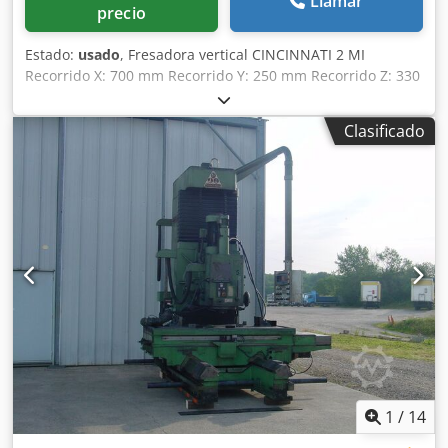
Llamar
precio
Estado:
usado
, Fresadora vertical CINCINNATI 2 MI
Recorrido X: 700 mm Recorrido Y: 250 mm Recorrido Z: 330
mm Husillo: SA 50 Velocidad del husillo: de 25 a 1500 RPM
Dimensiones de la mesa: 1380 x 250 mm Recorrido del
Clasificado
husillo del carro 100 mm Motor 5 CV Avance automático X -
Y Bajada manual del cabezal (automático no funciona)
Voltaje: 380 V Ancho: 1800 mm Csdpfszmx T Tsx Ai Aerf
Profundidad: 1800 mm Altura total: 2000 mm Peso: aprox
2,5 T
1
/
14