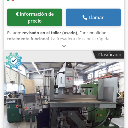
Información de
Llamar
precio
Estado:
revisado en el taller (usado)
, Funcionalidad:
totalmente funcional
, La fresadora de cabeza rápida
MIND DART DL4, usada, es una máquina especialmente
adecuada para trabajos de herramientas, gracias a su
Clasificado
cabezal inclinable y a la posibilidad de utilizar el eje
(incluso con descenso automático) con lubricación
automática de las guías. Equipada con avances
automáticos independientes, también incluye un divisor
con cabeza giratoria, junto con sus engranajes, juego de
división y algunas herramientas; máquina
reacondicionada según las normas, y en perfecto estado
de funcionamiento. Crodpjznvmysfx Ai Aef