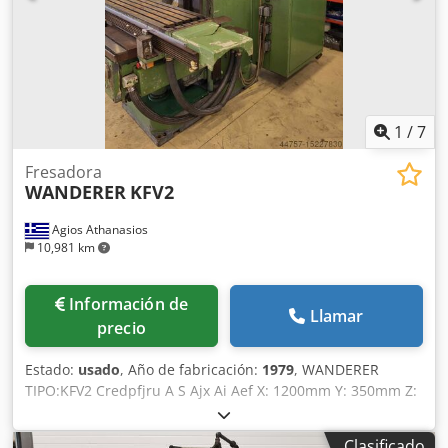
1
/
7
Fresadora
WANDERER
KFV2
Agios Athanasios
10,981 km
Información de
Llamar
precio
Estado:
usado
, Año de fabricación:
1979
, WANDERER
TIPO:KFV2 Credpfjru A S Ajx Ai Aef X: 1200mm Y: 350mm Z:
450mm HECHO EN ALEMANIA
Clasificado