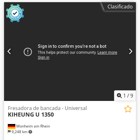
Clasificado
1
/
9
Fresadora de bancada - Universal
KIHEUNG
U 1350
Monheim am Rhein
9,248 km