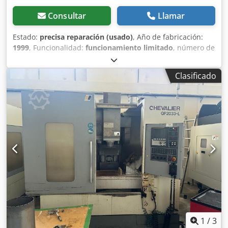
producción continua, el DATRON M8 combina altas
velocidades de desplazamiento, un excelente rendimiento
Consultar
Llamar
dinámico y una precisión a nivel de micras para producir
componentes complejos con una calidad de borde y un
Estado:
precisa reparación (usado)
, Año de fabricación:
acabado superficial excepcionales. Esta máquina destaca
1999
, Funcionalidad:
funcionamiento limitado
, número de
en aplicaciones como: * Componentes de aluminio *
máquina/vehículo:
FSS 400 / 20041
, longitud de avance eje
Paneles frontales y carcasas Crsdpfx Aezmp D Aei Aef *
X:
1,120 mm
, longitud de avance eje Y:
345 mm
, longitud
Clasificado
Piezas de ingeniería de precisión * Dispositivos médicos *
de avance eje Z:
400 mm
, peso total:
4,100 kg
, Se vende
Componentes aeroespaciales * Materiales compuestos *
una fresadora UNITECH FSS 400, tal como se muestra en
Plásticos y polímeros de ingeniería * Señalización y
las fotos. La máquina es de segunda mano, pero el
grabado * Prototipos y producción de bajo volumen
acoplamiento de avance está defectuoso y deberá ser
Beneficios clave: ✔ Tecnología de mecanizado de alta
reemplazado o reparado. Cedpfx Aijznaqis Ajrf Ya se ha
velocidad para reducir los tiempos de ciclo. ✔ Acabados
instalado un sistema de control Siemens S7.
superficiales excepcionales con un mínimo de operaciones
Portaherramientas: SK50 Tamaño de la mesa: 1600 x 400
secundarias. ✔ Amplia área de mecanizado para piezas de
mm La recogida y la carga deben ser organizadas y
gran tamaño o producción agrupada. ✔ Bajos costos
pagadas por el cliente.
operativos gracias a la eficiente lubricación MQL. ✔
Precisión y repetibilidad óptimas. ✔ Ideal para aluminio y
materiales no ferrosos. ✔ Perfecto para trabajos de
prototipos hasta la producción en serie. Ya sea que esté
ampliando la capacidad de producción, reemplazando
1
/
3
centros de mecanizado más lentos o introduciendo un