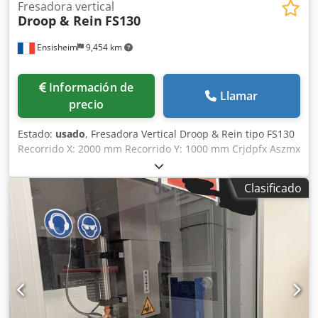
Fresadora vertical
Droop & Rein
FS130
Ensisheim
9,454 km
Información de
Llamar
precio
Estado:
usado
, Fresadora Vertical Droop & Rein tipo FS130
Recorrido X: 2000 mm Recorrido Y: 1000 mm Crjdpfx Aszmx
Tyji Ajf Recorrido Z: 1000 mm Husillo SA 50 Salida de
husillo sensible: 200 mm Rotación: de 31,5 a 1600 RPM
Clasificado
Tamaño de la mesa: 2400 x 1070 mm Profundidad de
garganta: 950 mm Cabezal basculante Motor del husillo:
22 kW Escala HEIDENHAIN 3 ejes Año de construcción:
1976 Cuadro eléctrico nuevo en 2006 Voltaje: 380 V Ancho:
3500 mm Profundidad: 4700 mm Altura total: 4500 mm
Peso: 26 T