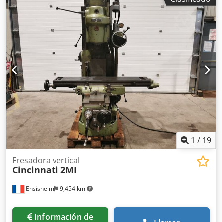
1
/
19
Fresadora vertical
Cincinnati
2MI
Ensisheim
9,454 km
Información de