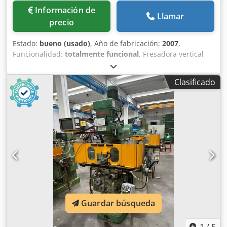
Información de
Llamar
precio
Estado:
bueno (usado)
, Año de fabricación:
2007
,
Funcionalidad:
totalmente funcional
, Fresadora vertical
Haas TM 1 HE, año de fabricación 2007, control Haas CNC,
recorrido X/Y/Z de 762/305/534 mm, Crjdpfx Ajzh Unpsi Aef
Clasificado
tamaño de la mesa de 1213 x 267 mm, velocidad de giro
del husillo hasta 4.000 rpm, portaherramientas BT 40.
Guardar búsqueda
1
/
5