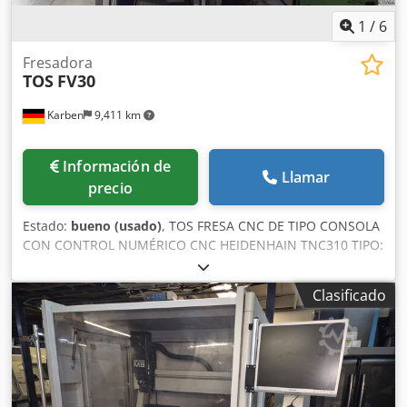
1
/
6
Fresadora
TOS
FV30
Karben
9,411 km
Información de
Llamar
precio
Estado:
bueno (usado)
, TOS FRESA CNC DE TIPO CONSOLA
CON CONTROL NUMÉRICO CNC HEIDENHAIN TNC310 TIPO:
FV30 N.º DE MÁQUINA: 203300233 AÑO DE FABRICACIÓN:
1998 Datos técnicos: Recorrido longitudinal – eje X: 760
Clasificado
mm Recorrido transversal – eje Y: 381 mm Recorrido
vertical del husillo – eje Z: 152 mm Recorrido vertical de la
consola: 450 mm Tamaño de la mesa: 305 x 1300 mm Peso
máximo de la pieza de trabajo: 360 kg Conexión del husillo:
ISO40, DIN 69871 A Rango de velocidad: variable, de 100 a
4000 min-1 Potencia del motor: 5,5 kW (7,5 kW/5 min.)