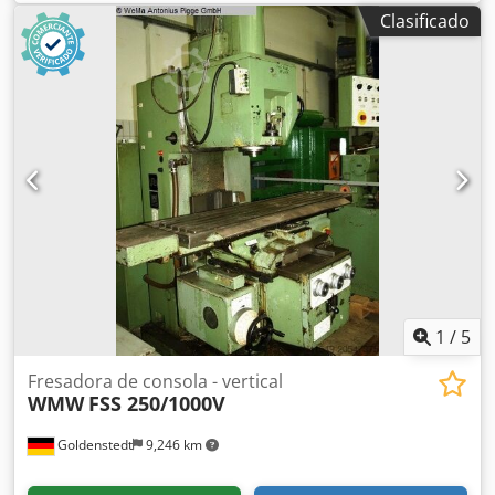
Hyjpfx Ai Aorf - De 40 a 2000 rpm
Clasificado
1
/
5
Fresadora de consola - vertical
WMW
FSS 250/1000V
Goldenstedt
9,246 km