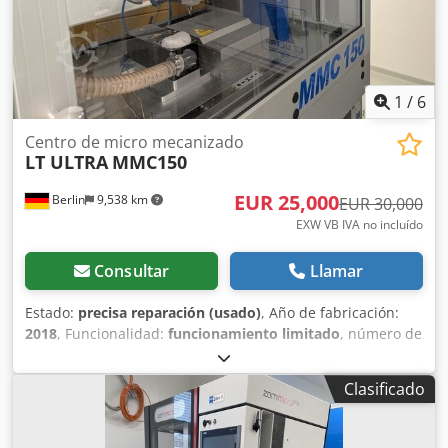
1
/
6
Centro de micro mecanizado
LT ULTRA
MMC150
EUR 25,000
Berlin
9,538 km
EUR 30,000
EXW VB IVA no incluído
Consultar
Llamar
Estado:
precisa reparación (usado)
, Año de fabricación:
2018
, Funcionalidad:
funcionamiento limitado
, número de
máquina/vehículo:
L5370
, recorrido eje X:
175 mm
,
recorrido del eje Y:
100 mm
, recorrido del eje Z:
135 mm
,
Clasificado
avance eje X:
5 m/min
, avance Eje Y:
5 m/min
, Avance eje
Z:
2 m/min
, velocidad del cabezal (máx.):
125,000 rpm
,
velocidad del husillo (min.):
10,500 rpm
, altura total:
2,160