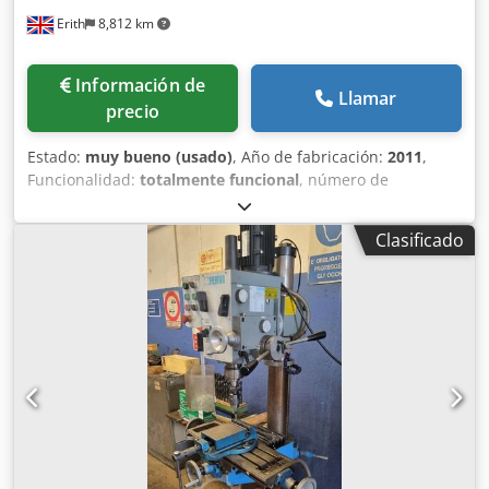
también se aplica al transporte: el micro one pasa sin
Erith
8,812 km
problemas por cualquier puerta estándar. Csdpfx Ajy
Urgfei Ajrf La máquina solo se ha utilizado para acrilato.
Información de
Llamar
precio
Estado:
muy bueno (usado)
, Año de fabricación:
2011
,
Funcionalidad:
totalmente funcional
, número de
máquina/vehículo:
NX1102193
, ESPECIFICACIONES Tamaño
de la mesa: 1244 x 230 mm Recorrido longitudinal: 700 mm
Clasificado
Recorrido transversal: 300 mm Recorrido vertical: 405 mm
Recorrido del husillo móvil: 125 mm Avances automáticos
del husillo móvil: 0,045-0,086 mm/vuelta Diámetro del
husillo móvil: 86 mm Cono del husillo móvil: R8 Motor del
husillo: 2,2 kW Velocidades del husillo (infinitamente
variable): 50-3500 rpm Crsdpey S Shwsfx Ai Ajf Peso: 1.200
kg Máquina en ejecución métrica EQUIPAMIENTO DE LA
MÁQUINA Sistema DRO Sino de 3 ejes Avance automático
longitudinal Sistema de lubricación centralizada de un
solo disparo Lámpara halógena de trabajo de baja tensión
Protección de husillo Sistema de refrigeración