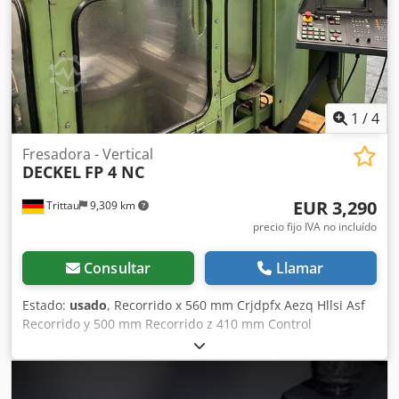
1
/
4
Fresadora - Vertical
DECKEL
FP 4 NC
EUR 3,290
Trittau
9,309 km
precio fijo IVA no incluído
Consultar
Llamar
Estado:
usado
, Recorrido x 560 mm Crjdpfx Aezq Hllsi Asf
Recorrido y 500 mm Recorrido z 410 mm Control
Heidenhain TNC 355 Según nuestra opinión, la máquina se
encuentra en buen estado de uso y se puede inspeccionar
bajo tensión previa cita. Los accesorios, herramientas y
dispositivos de sujeción mostrados solo se incluyen si esto