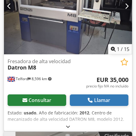
Peso: 2700 kg Equipamiento:  Control numérico CNC
HEIDENHAIN TNC310  Volante electrónico  Programación
neumática de herramientas Credjzlg N Tjpfx Ai Asf 
Sistema de lubricación central automático para guías y
husillos de bolas  Sistema de refrigeración, capacidad 42
l  Lámpara de máquina  Diversos soportes de
herramientas  Accesorios estándar  Documentación 
Conformidad CE
1
/
15
Fresadora de alta velocidad
Datron
M8
EUR 35,000
Telford
8,596 km
precio fijo IVA no incluído
Consultar
Llamar
Estado:
usado
, Año de fabricación:
2012
, Centro de
mecanizado de alta velocidad DATRON M8, modelo 2012.
Fresado de precisión de alta velocidad para aluminio,
plásticos y materiales compuestos. El DATRON M8, modelo