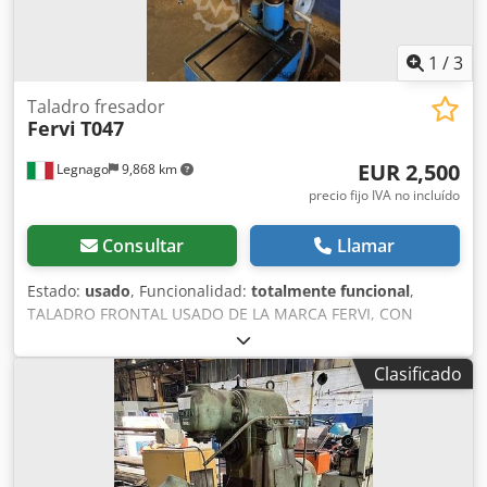
1
/
3
Taladro fresador
Fervi
T047
EUR 2,500
Legnago
9,868 km
precio fijo IVA no incluído
Consultar
Llamar
Estado:
usado
, Funcionalidad:
totalmente funcional
,
TALADRO FRONTAL USADO DE LA MARCA FERVI, CON
CAPACIDAD DE 32 MM Y MESA DE DESLIZAMIENTO
CRUZADO. Credpfszky Dbsx Ai Aof
Clasificado