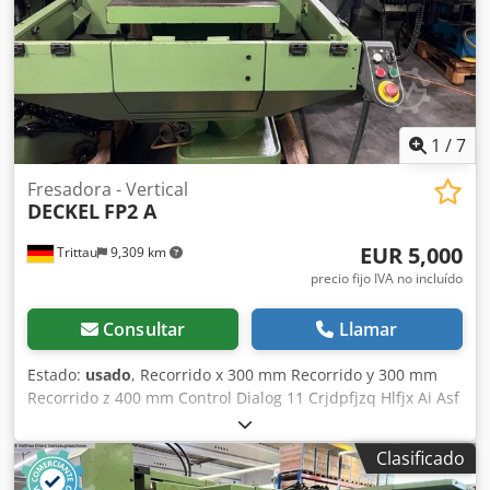
1
/
7
Fresadora - Vertical
DECKEL
FP2 A
EUR 5,000
Trittau
9,309 km
precio fijo IVA no incluído
Consultar
Llamar
Estado:
usado
, Recorrido x 300 mm Recorrido y 300 mm
Recorrido z 400 mm Control Dialog 11 Crjdpfjzq Hlfjx Ai Asf
Rango de velocidad - husillo principal 40 - 4000 min⁻¹
Portaherramientas SK 40 Giratorio +/- 90° Recorrido del
Clasificado
husillo 80 mm Según nuestra evaluación, la máquina se
encuentra en muy buen estado de segunda mano y puede