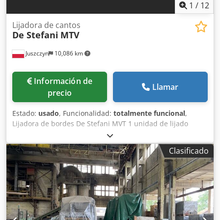
1
/
12
Lijadora de cantos
De Stefani
MTV
Juszczyn
10,086 km
Información de
Llamar
precio
Estado:
usado
, Funcionalidad:
totalmente funcional
,
Lijadora de bordes De Stefani MVT 1 unidad de lijado
Csdpoznu D Refx Ai Sorf Altura máxima de la pieza: 100
mm Motor de la unidad de lijado: 2,5 kW Unidad de lijado
Clasificado
con sistema de autoafilado Ajuste manual de la unidad de
lijado Ajuste manual del ángulo de la unidad Unidad de
lijado con oscilación Velocidad de avance regulable
mediante variador Motor de avance de 0,74 kW