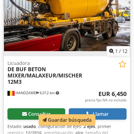
1
/
12
Licuadora
DE BUF
BETON
MIXER/MALAXEUR/MISCHER
12M3
EUR 6,450
HANDZAME
9,012 km
precio fijo IVA no incluído
Consultar
Llamar
Guardar búsqueda
Estado:
usado
, configuración de ejes:
2 ejes
, primer
registro:
12/2016
, amortiguación:
aire
, tamaño del