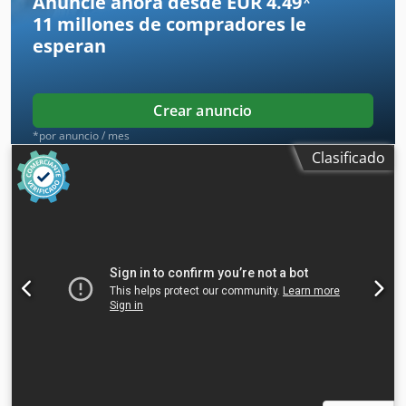
Anuncie ahora desde EUR 4.49
*
extracción 100 mm Dimensiones totales mm 2100 x 1600 x
11 millones de compradores
le
1350 h Peso kg 950
esperan
Crear anuncio
*por anuncio / mes
Clasificado