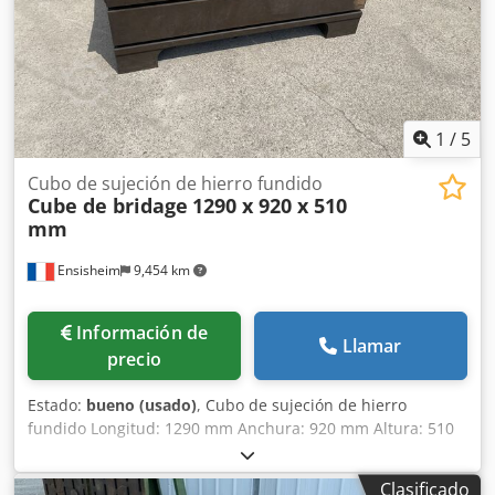
1
/
5
Cubo de sujeción de hierro fundido
Cube de bridage
1290 x 920 x 510
mm
Ensisheim
9,454 km
Información de
Llamar
precio
Estado:
bueno (usado)
, Cubo de sujeción de hierro
fundido Longitud: 1290 mm Anchura: 920 mm Altura: 510
mm Dimensiones de las ranuras en T: 42 x 25 mm 2 caras
con ranuras Crodpezmw Tlefx Ai Sof Peso:
Clasificado