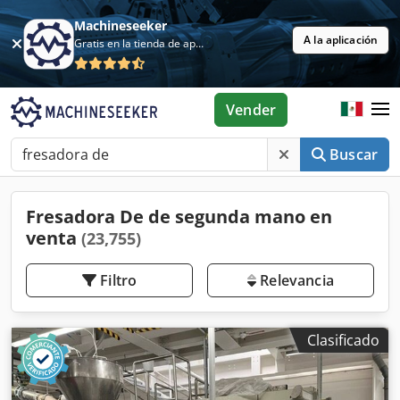
Machineseeker
A la aplicación
Gratis en la tienda de aplicaciones
Vender
Buscar
Fresadora De de segunda mano en
venta
(23,755)
Filtro
Relevancia
Clasificado