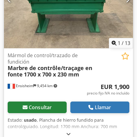
1
/
13
Mármol de control/trazado de
fundición
Marbre de contrôle/traçage en
fonte
1700 x 700 x 230 mm
EUR 1,900
Ensisheim
9,454 km
precio fijo IVA no incluído
Consultar
Llamar
Estado:
usado
, Plancha de hierro fundido para
control/guiado. Longitud: 1700 mm Anchura: 700 mm
Grosor: 230 mm Altura sobre los apoyos: 940 mm