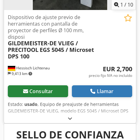
1
/
10
Dispositivo de ajuste previo de
herramientas con pantalla de
proyector de perfiles Ø 100 mm,
disposi
GILDEMEISTER-DE VLIEG /
PRECITOOL
EGS 5045 / Microset
DPS 100
EUR 2,700
Hessisch Lichtenau
9,413 km
precio fijo IVA no incluído
Consultar
Llamar
Estado:
usado
, Equipo de preajuste de herramientas
GILDEMEISTER-DE VLIEG, modelo EGS 5045 / Microset DPS
100 N.º de serie: 83-10-102, año de fabricación: 2002
Recorrido del eje X: aprox. 400 mm Recorrido del eje Z:
aprox. 400 mm Portaherramientas en la mesa giratoria: Ø
SELLO DE CONFIANZA
50 mm Diámetro del círculo de los orificios de los