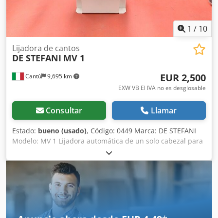
1
/
10
Lijadora de cantos
DE STEFANI
MV 1
EUR 2,500
Cantù
9,695 km
EXW VB El IVA no es desglosable
Consultar
Llamar
Estado:
bueno (usado)
, Código: 0449 Marca: DE STEFANI
Modelo: MV 1 Lijadora automática de un solo cabezal para
cantos y perfiles de madera, madera maciza, madera
chapada y otros materiales. Lijadora para perfiles y rebajes
con plato intercambiable, inclinable de -15° a +90° Motor
de 2 velocidades, rpm 710/1420 – Cv 1,3 – 2,5 Altura de
trabajo mm 100 Csdpfxszmyp As Ai Sorf Alimentación
automática con velocidad variable Guía de entrada
ajustable Aire comprimido 6 atm Diámetro de la salida de