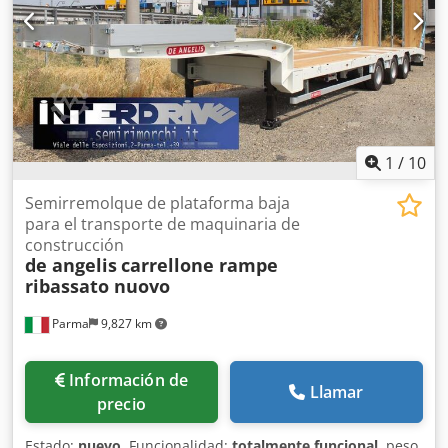
1
/
10
Semirremolque de plataforma baja
para el transporte de maquinaria de
construcción
de angelis
carrellone rampe
ribassato nuovo
Parma
9,827 km
Información de
Llamar
precio
Estado:
nuevo
, Funcionalidad:
totalmente funcional
, peso