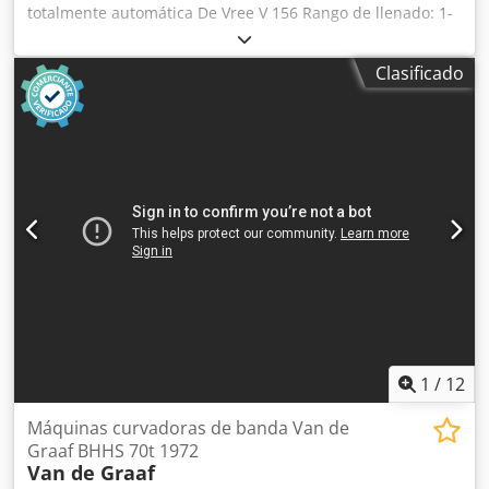
totalmente automática De Vree V 156 Rango de llenado: 1-
20 litros Dispositivo automático para colocar tapas
Crsdpsztc Sgofx Ai Sef Dispositivo automático para cerrar
Clasificado
tapas En excelente estado, directamente de la línea de
producción.
1
/
12
Máquinas curvadoras de banda Van de
Graaf BHHS 70t 1972
Van de Graaf