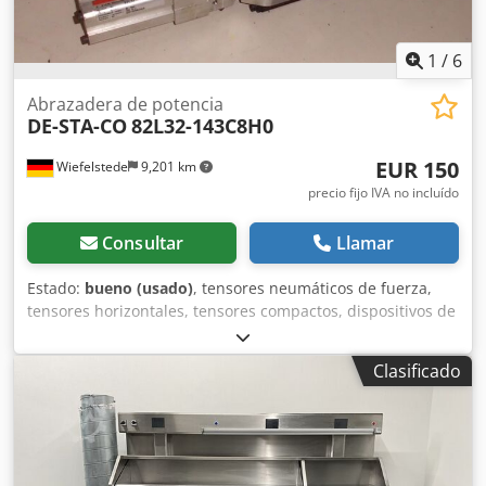
1
/
6
Abrazadera de potencia
DE-STA-CO
82L32-143C8H0
EUR 150
Wiefelstede
9,201 km
precio fijo IVA no incluído
Consultar
Llamar
Estado:
bueno (usado)
, tensores neumáticos de fuerza,
tensores horizontales, tensores compactos, dispositivos de
sujeción, tensores neumáticos de fuerza Cedpfjb A H E Iox
Ai Ssrf -Tipo: 82L32-143C8H0 -Cantidad: 4 unidades
Clasificado
disponibles -Precio: por unidad -Peso: 2,1 kg/unidad