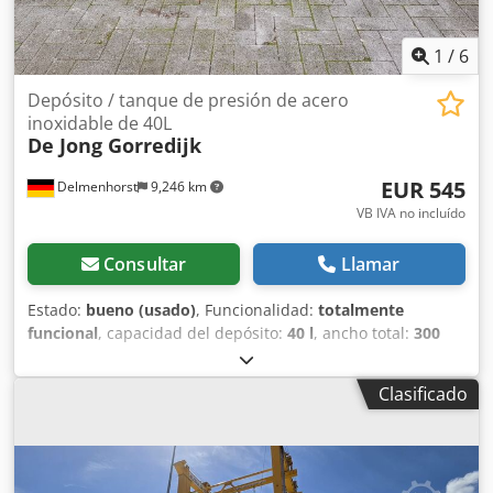
1
/
6
Depósito / tanque de presión de acero
inoxidable de 40L
De Jong Gorredijk
EUR 545
Delmenhorst
9,246 km
VB IVA no incluído
Consultar
Llamar
Estado:
bueno (usado)
, Funcionalidad:
totalmente
funcional
, capacidad del depósito:
40 l
, ancho total:
300
mm
, altura total:
930 mm
, material de la pared:
acero
inoxidable
, presión de funcionamiento:
5 bar
,
Clasificado
sobrepresión (máx.):
7 bar
, Depósito de presión de acero
inoxidable de segunda mano Número de artículo: 10624
Última aplicación: Industria farmacéutica Volumen: 40 L
Tipo: Vertical sobre carro con ruedas Altura de las ruedas: