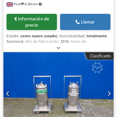
Perth
8,384 km
Información de
Llamar
precio
Estado:
como nuevo (usado)
, Funcionalidad:
totalmente
funcional
, Año de fabricación:
2018
, horas de
funcionamiento:
74 h
, número de máquina/vehículo:
PC16
/ P1551
, Compactador de tornillo y dos unidades de
Clasificado
contenedores cerrados de 16 m3, todos fabricados según
las más altas especificaciones por De Rooij en los Países
Bajos. Todos los equipos se han utilizado dentro de una
unidad de trituración de seguridad desde que eran
nuevos. Se desmanteló en 2023 y solo se han utilizado 74
horas desde que eran nuevos. Este equipo ha sido
utilizado por un banco para triturar dinero en efectivo y
residuos confidenciales, y siempre se ha ubicado dentro
de un edificio seguro. Todo en excelentes condiciones y
perfecto funcionamiento. Cjdpfjv Ilphjx Ai Sjrf