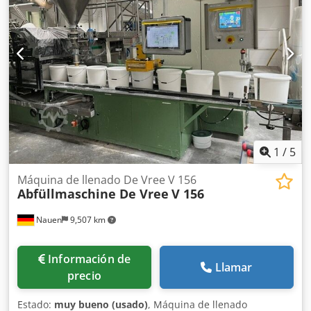
1
/
5
Máquina de llenado De Vree V 156
Abfüllmaschine De Vree
V 156
Nauen
9,507 km
Información de
Llamar
precio
Estado:
muy bueno (usado)
, Máquina de llenado