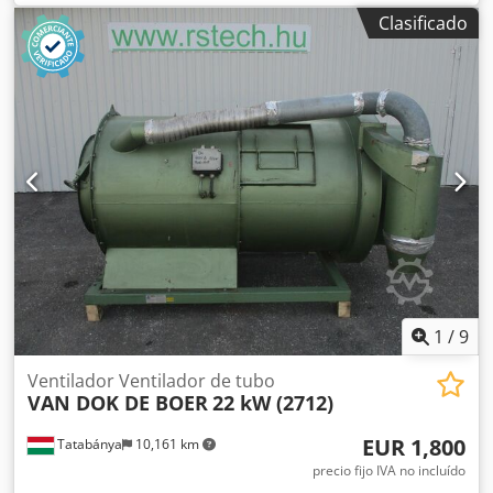
Csdpszqzy Defx Ai Sorf Peso: 0,8 toneladas
Clasificado
1
/
9
Ventilador Ventilador de tubo
VAN DOK DE BOER
22 kW (2712)
EUR 1,800
Tatabánya
10,161 km
precio fijo IVA no incluído