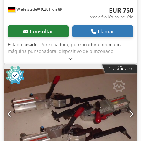
EUR 750
Wiefelstede
9,201 km
precio fijo IVA no incluído
Consultar
Llamar
Estado:
usado
, Punzonadora, punzonadora neumática,
máquina punzonadora, dispositivo de punzonado,
máquina perforadora, punzonadora neumática manual -
Fabricante: DE-STA-CO, punzonadora neumática -Tipo: 040
Clasificado
0210 -Punzón integrado: Ø 2,5 mm -Salida máxima: 25 mm
-Dimensiones: 190/200/A510 mm Cjdpfxsfwx Uyo Ai Ssrf -
Peso: 24 kg