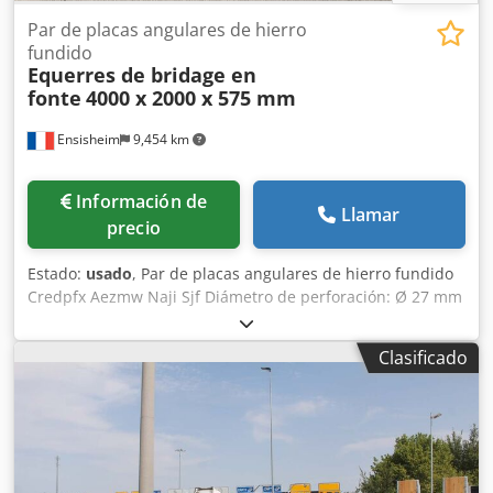
Par de placas angulares de hierro
fundido
Equerres de bridage en
fonte
4000 x 2000 x 575 mm
Ensisheim
9,454 km
Información de
Llamar
precio
Estado:
usado
, Par de placas angulares de hierro fundido
Credpfx Aezmw Naji Sjf Diámetro de perforación: Ø 27 mm
Ancho: 575 mm Profundidad: 2000 mm Altura total: 4000
mm Peso unitario: aprox. 6 toneladas
Clasificado