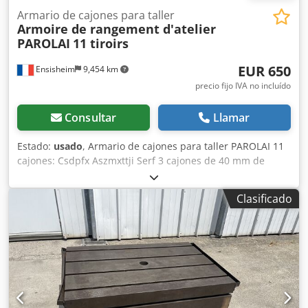
Armario de cajones para taller
Armoire de rangement d'atelier
PAROLAI
11 tiroirs
EUR 650
Ensisheim
9,454 km
precio fijo IVA no incluído
Consultar
Llamar
Estado:
usado
, Armario de cajones para taller PAROLAI 11
cajones: Csdpfx Aszmxttji Serf 3 cajones de 40 mm de
altura 6 cajones de 60 mm de altura 1 cajón de 150 mm de
altura 1 cajón de 90 mm de altura Dimensiones (L x An x
Clasificado
Al): 910 x 720 x 1110 mm Peso: aprox. 150 kg