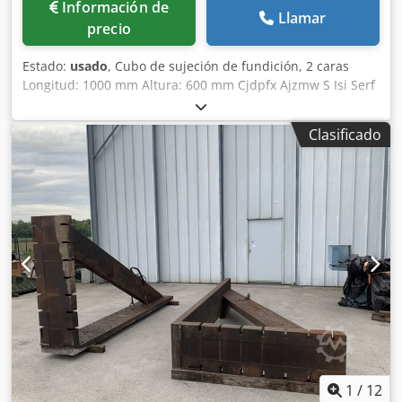
Información de
Llamar
precio
Estado:
usado
, Cubo de sujeción de fundición, 2 caras
Longitud: 1000 mm Altura: 600 mm Cjdpfx Ajzmw S Isi Serf
Profundidad: 800 mm Dimensiones de ranuras en T: 38 x
22 mm Peso: aprox. 600 kg
Clasificado
1
/
12