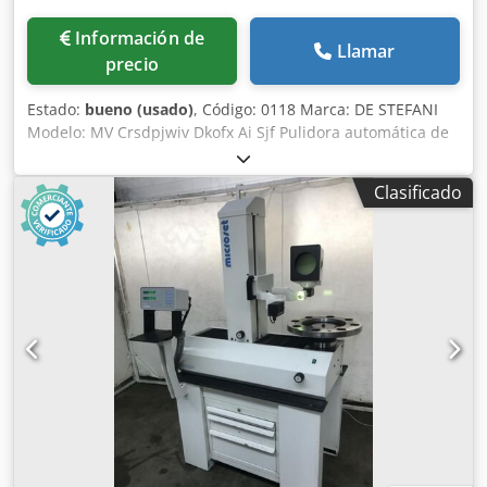
compra. Contacto: Si está interesado en adquirir este
equipo, póngase en contacto por correo electrónico.
Información de
Llamar
precio
Estado:
bueno (usado)
, Código: 0118 Marca: DE STEFANI
Modelo: MV Crsdpjwiv Dkofx Ai Sjf Pulidora automática de
cantos para pulir poliéster, poliuretano y otras pinturas
Características: Sistema de tracción sobre orugas con
Clasificado
patines de goma Prensor superior manual con ruedas de
goma Barra de soporte ajustable para piezas anchas
Composición: 1.er grupo - 2 cepillos ajustables - Motor de
4 CV 2.º grupo - 1 cepillo - Motor de 2 CV Altura de la
superficie de trabajo: 870 mm Velocidad de avance: de 5 a
25 m/min Longitud de trabajo mín.: 150 mm Altura de
trabajo mín./máx.: 10/100 mm Ancho de trabajo mín.: 50
mm Cabina de protección Cuadro eléctrico Dimensiones
totales: 2700 x 1000 x 1250 h (mm) Peso: 1500 kg