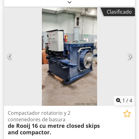
Categoría del producto: Freidoras Longitud: 2700 mm
Anchura: 920 mm Altura: 1800 mm Tensión de conexión
Clasificado
(V): 400 Potencia (W): 47150 Año de fabricación: 2022
Crodpfszbmptox Ai Sjf Equipado con sistema de filtrado de
grasa. Incluye 3 cubas (1x ORE440 y 2x ORE540) y bandeja
de desbaste.
1
/
4
Compactador rotatorio y 2
contenedores de basura
de Rooij
16 cu metre closed skips
and compactor.