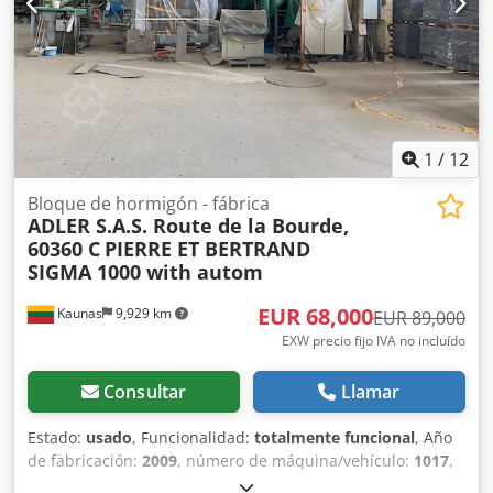
1
/
12
Bloque de hormigón - fábrica
ADLER S.A.S. Route de la Bourde,
60360 C
PIERRE ET BERTRAND
SIGMA 1000 with autom
EUR 68,000
Kaunas
9,929 km
EUR 89,000
EXW precio fijo IVA no incluído
Consultar
Llamar
Estado:
usado
, Funcionalidad:
totalmente funcional
, Año
de fabricación:
2009
, número de máquina/vehículo:
1017
,
Línea de producción usada para bloques de hormigón (y