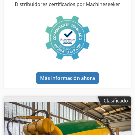
portaherramientas en la mesa giratoria: Ø 340 mm
Distribuidores certificados por Machineseeker
Csdpfshbal Dox Ai Sorf Cono interior en la mesa giratoria:
Ø 245 mm Plato portaherramientas como mesa giratoria
con 8 orificios de sujeción: Ø 50 mm Diámetro de centrado
del plato portaherramientas montado: Ø 102 mm Soporte
de brida giratorio con diámetro de centrado: Ø 102 mm
Soporte de brida giratorio con diámetro exterior: Ø 155
mm Soporte de brida giratorio con 3 orificios de fijación
M10, círculo de orificios: Ø 130 mm Conexión a la red
eléctrica: 230 V, 50 Hz - Electrónica de medición Microset
DPS 100 - Mesa giratoria con 8 posiciones para
herramientas - Interfaces: 1x RS232, 2x sistema de
Más información ahora
medición (X/Z) - Proyector de perfiles con pantalla de Ø 100
mm, ampliación de 20x y dos discos de vidrio mate - Disco
de vidrio mate fijo con retícula - Movimiento del eje
mediante ajuste rápido manual con sujeción neumática -
Clasificado
Ajuste fino mediante volantes - Mesa giratoria giratoria con
sujeción neumática - Estructura de soporte metálica con 3
cajones Espacio necesario (largo x ancho x alto): 1100 x
1000 x 800 mm Peso: 400 kg Buen estado