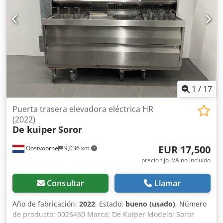
1
/
17
Puerta trasera elevadora eléctrica HR
(2022)
De kuiper
Soror
EUR 17,500
Oostvoorne
9,036 km
precio fijo IVA no incluído
Consultar
Llamar
Año de fabricación:
2022
, Estado:
bueno (usado)
, Número
de producto: 0026460 Marca: De Kuiper Modelo: Soror