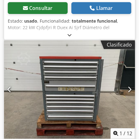
Consultar
Llamar
Estado:
usado
, Funcionalidad:
totalmente funcional
,
Motor: 22 kW Cjdpfjri R Duex Ai Sjrf Diámetro del
ventilador: 700 mm Longitud: 2500 mm
Clasificado
1
/
12