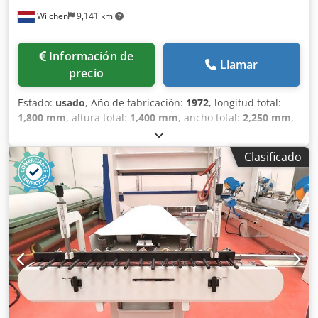
Wijchen
9,141 km
Información de
Llamar
precio
Estado:
usado
, Año de fabricación:
1972
, longitud total:
1,800 mm
, altura total:
1,400 mm
, ancho total:
2,250 mm
,
Color: Verde Peso en vacío: 2000 kg Precio: Consultar - Año
de fabricación: 1972 - Documentación disponible: No -
Clasificado
Certificado CE: No - Sistema de control: Convencional -
Dimensiones de transporte: 1800 mm x 2250 mm x 1400
mm (largo x ancho x alto) - Peso de transporte [kg]: 2000 kg
- Paquetes de transporte [unidades]: 1 Información
financiera IVA: El precio indicado no incluye el IVA
IVA/Régimen de recargo del IVA: El IVA es deducible para
las empresas Cjdpfjzm N Riex Ai Serf Entrega y aceptación
de vehículos usados posibles en cualquier momento para
todos los productos de la industria Lukas van Rossum