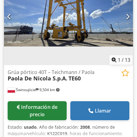
80 mm Material (en contacto con el producto): 1.4301 / AISI
304 Ejecución: De pared simple Tapa domo: 80x97 mm
Presión de trabajo según placa de características: 5 bar
Dimensiones del depósito: Diámetro exterior: 300 mm
Altura cilíndrica: 500 mm Altura total: 930 mm Anchura
total: 450 mm Longitud total: 470 mm Cjdjza Eicjpfx Ai Sorf
Materiales: Interior: 1.4301 / AISI 304 Exterior: 1.4301 / AISI
304 Equipamiento: Placa de características: Sí
1
/
13
Grúa pórtico 40T – Teichmann / Paola
Paola De Nicola S.p.A.
TE60
Świnoujście
9,504 km
Información de
Llamar
precio
Estado:
usado
, Año de fabricación:
2008
, número de
máquina/vehículo:
K122C019
, horas de funcionamiento: