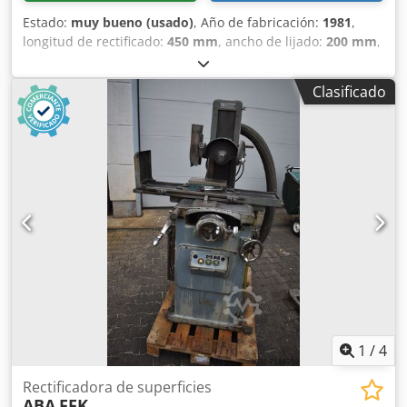
de carreras en vacío y de pasadas de acabado, Valor de
Estado:
muy bueno (usado)
, Año de fabricación:
1981
,
avance para el ajuste fino por pasos
longitud de rectificado:
450 mm
, ancho de lijado:
200 mm
,
potencia:
1.5 kW (2.04 CV)
, tensión de entrada:
200 V
,
Rectificadora plana de precisión Mitsui Fabricante: Mitsui
Clasificado
MGG CO.LTD Tipo: MSG-250M Año de fabricación: 1981-10
Ancho máximo de rectificado: 200 mm Longitud máxima de
rectificado: 450 mm Desplazamiento longitudinal máximo
de la mesa: 500 mm Desplazamiento transversal máximo
de la mesa: 250 mm Recorrido de mesa por vuelta de
volante: 6 mm/vuelta Velocidad del husillo de rectificado:
2.900 rpm, 50 Hz Diámetro estándar de la muela: 200 mm
Ancho de la muela: 25 mm Velocidad de la muela: 2.900
rpm, 50 Hz Diámetro del orificio de la muela: 31,75 mm
Potencia eléctrica: 2 HP, 1,5 kW, 4 polos, 200 V, trifásica
Codpowvga Njfx Apcsrf Peso: aprox. 1.050 kg
1
/
4
Rectificadora de superficies
ABA
FFK