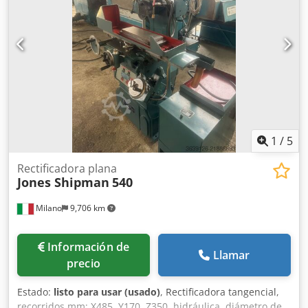
1
/
5
Rectificadora plana
Jones Shipman
540
Milano
9,706 km
Información de
Llamar
precio
Estado:
listo para usar (usado)
, Rectificadora tangencial,
recorridos mm: X485, Y170, Z350, hidráulica, diámetro de