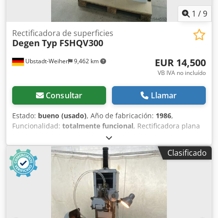
1
/
9
Rectificadora de superficies
Degen
Typ FSHQV300
EUR 14,500
Ubstadt-Weiher
9,462 km
VB IVA no incluído
Consultar
Llamar
Estado:
bueno (usado)
, Año de fabricación:
1986
,
Funcionalidad:
totalmente funcional
, Rectificadora plana
de precisión Degen Tipo FSHQV300 con visualizador digital
Datos técnicos y equipamiento: >> Año de fabricación:
Clasificado
1986 >> Longitud máxima de rectificado: 300 mm >> Ancho
máximo de rectificado: 160 mm >> Altura de trabajo con
muela nueva/desgastada: 240/290 mm >> Placa magnética
manual: 300 x 150 x 80 mm >> Avance rápido en dirección
de aproximación >> Placa magnética >> Potencia total
requerida: 2,0 kW Csdpsy S Ailofx Apcorf >> Dimensiones:
longitud 1,0 m x ancho 0,9 m x altura 1,7 m >> Peso aprox.: