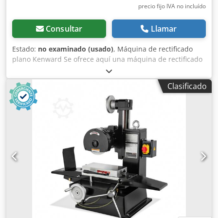
precio fijo IVA no incluído
Consultar
Llamar
Estado:
no examinado (usado)
, Máquina de rectificado
plano Kenward Se ofrece aquí una máquina de rectificado
plano de la empresa Kenward. Codpfjhg Nh Eox Apcjrf
Datos técnicos: Tipo de rectificado: rectificado periférico
Clasificado
horizontal Longitud máxima de rectificado: 300 mm
Anchura máxima de rectificado: 100 mm Discos de
rectificado: Ø 120 mm Recorrido en el eje Z: 100 mm 380 /
440 voltios 50 Hz 2850 rpm