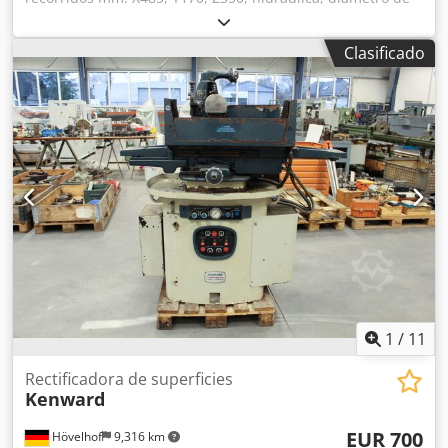
la muela 177,8 mm, 1,5 kW, 2800 rpm, con visualizador
digital. Credpfx Ajy N S Sqopcsf
Clasificado
1
/
11
Rectificadora de superficies
Kenward
EUR 700
Hövelhof
9,316 km