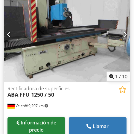
rectificado:
2,800 rpm
, potencia:
1.5 kW (2.04 CV)
,
diámetro del disco:
200 mm
, Rectificadora plana, control
SIEMENS Simatic OP17, plato magnético 300x125 mm,
dispositivo para avivar muelas, sistema de refrigerante,
varias muelas abrasivas Cedpfoxx Th Ajx Apcjrf
1
/
10
Rectificadora de superficies
ABA
FFU 1250 / 50
Velen
9,207 km
Información de
Llamar
precio