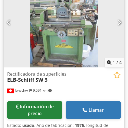
2,0 x 2,2 m Máquina de lijado plano - Placa magnética -
Sistema de refrigeración
1
/
4
Rectificadora de superficies
ELB-Schliff
SW 3
Jonschwil
9,591 km
Información de
Llamar
precio
Estado:
usado
, Año de fabricación:
1976
, longitud de