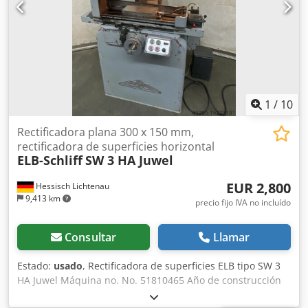
450 kg Sobre la máquina: Se ofrece una rectificadora plana
de precisión del fabricante alemán Willy Degen, modelo
FSHQV300. Puede utilizarse tanto para rectificado plano
como para rectificado de ranuras con avance automático.
El valor de avance se introduce a través del visualizador
digital. Fabricación alemana con alta precisión, un
producto de primera clase. Aproveche la oportunidad de
1
/
10
ver y probar la máquina en funcionamiento in situ.
Rectificadora plana 300 x 150 mm,
rectificadora de superficies horizontal
ELB-Schliff
SW 3 HA Juwel
EUR 2,800
Hessisch Lichtenau
9,413 km
precio fijo IVA no incluído
Consultar
Llamar
Estado:
usado
, Rectificadora de superficies ELB tipo SW 3
HA Juwel Máquina no. No. 51810465 Año de construcción
1965 Superficie de lijado 300 x 150 mm Superficie de