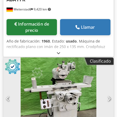
Weiterstadt
9,420 km
Información de
Llamar
precio
Año de fabricación:
1960
, Estado:
usado
, Máquina de
rectificado plano con imán de 250 x 135 mm. Crodpfoiuz
Tgjx Apcef Potencia de 400 voltios, 1,8 kW.
Clasificado