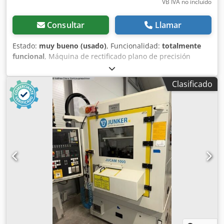
VB IVA no incluído
Consultar
Llamar
Estado:
muy bueno (usado)
, Funcionalidad:
totalmente
funcional
, Máquina de rectificado plano de precisión
Degen Modelo FSH O 300 con pantalla digital RSF Datos
técnicos y características: >> N.º de fabricación 1127/87,
Clasificado
año de fabricación 1987 >> Longitud máxima de
rectificado: 300 mm Crodpjzmf U Djfx Apcjf >> Anchura
máxima de rectificado: 160 mm >> Altura de trabajo con
disco de rectificado nuevo/desgastado: 240/290 mm >>
Plato magnético manual: 300 x 150 mm x 80 mm >> Avance
rápido en la dirección de avance >> Plato magnético >>
Potencia total necesaria: 2,0 kW >> Superficie necesaria:
longitud 1,0 m x anchura 0,9 m x altura 1,7 m >> Peso:
aproximadamente 450 kg Acerca de la máquina: Se ofrece
una máquina de rectificado plano de precisión del
fabricante alemán Willy Degen, modelo FSH O 300. Tiene
avance en 2 ejes y el ajuste se realiza manualmente. Se
trata de un producto alemán de alta precisión, un