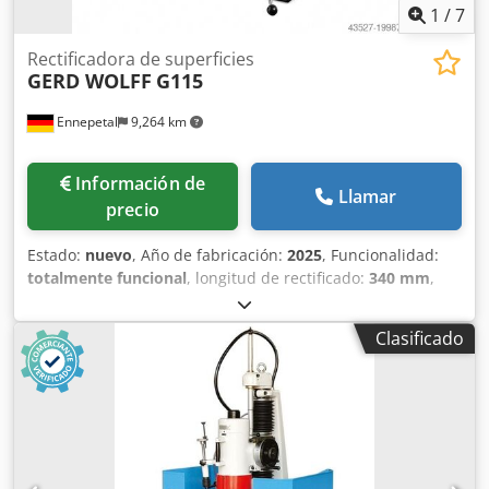
1
/
7
Rectificadora de superficies
GERD WOLFF
G115
Ennepetal
9,264 km
Información de
Llamar
precio
Estado:
nuevo
, Año de fabricación:
2025
, Funcionalidad:
totalmente funcional
, longitud de rectificado:
340 mm
,
ancho de lijado:
170 mm
, altura total:
730 mm
, longitud
total:
930 mm
, ancho total:
780 mm
, La rectificadora plana
Clasificado
G115 es una máquina compacta diseñada para el
mecanizado del contorno o del frontal de la muela
abrasiva en superficies horizontales o verticales de una
pieza de trabajo. Mediante el uso de dispositivos o muelas
abrasivas perfiladas, también es posible trabajar
superficies inclinadas o conformadas. La máquina es ideal
para pequeñas empresas, el sector de mantenimiento,