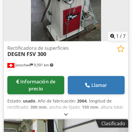
1
/
7
Rectificadora de superficies
DEGEN
FSV 300
Jonschwil
9,591 km
Información de
Llamar
precio
Estado:
usado
, Año de fabricación:
2004
, longitud de
rectificado:
300 mm
, ancho de lijado:
150 mm
, altura total:
1,700 mm
, longitud total:
1,400 mm
, ancho total:
1,000
mm
, diámetro de disco rectificador:
200 mm
, longitud de
Clasificado
la mesa:
400 mm
, ancho de la mesa:
150 mm
, velocidad
del husillo (min.):
2,800 rpm
, velocidad del husillo de