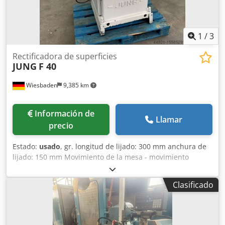
1
/
3
Rectificadora de superficies
JUNG
F 40
Wiesbaden
9,385 km
Información de
Llamar
precio
Estado:
usado
, gr. longitud de lijado: 300 mm anchura de
lijado: 150 mm Movimiento de la mesa - movimiento
longitudinal: 2 - 20 m/min velocidad del disco de lijado:
3000 rpm conexión eléctrica: 380 V, 1,1 kW Credpjr Nyatjfx
Clasificado
Apcjf Espacio necesario: 1500 x 1100 x 1750 mm Peso: 920
kg