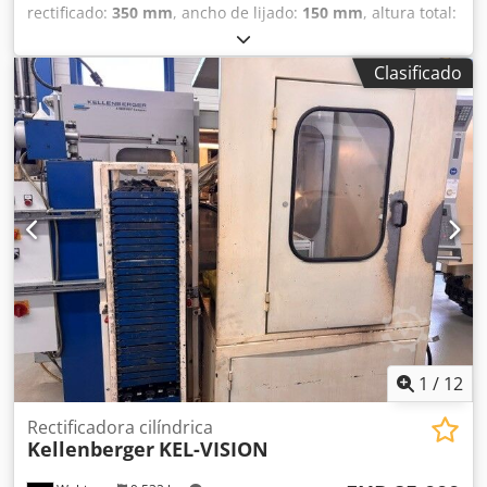
rectificado:
350 mm
, ancho de lijado:
150 mm
, altura total:
2,150 mm
, longitud total:
1,200 mm
, ancho total:
1,100
mm
, diámetro de disco rectificador:
175 mm
, longitud de
Clasificado
la mesa:
400 mm
, ancho de la mesa:
150 mm
, velocidad
del husillo (min.):
2,800 rpm
, potencia del motor del husillo
de rectificado:
750 W
, potencia:
0.75 kW (1.02 CV)
,
Rectificadora plana, visualizador digital SONY, avance
manual y automático, placa magnética manual de 350x150
mm, dispositivo diamantador de muela, equipo de
refrigeración Crjdpfx Apjxq Abiscjf
1
/
12
Rectificadora cilíndrica
Kellenberger
KEL-VISION