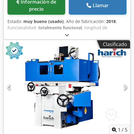
Información de
Llamar
precio
Estado:
muy bueno (usado)
, Año de fabricación:
2018
,
Funcionalidad:
totalmente funcional
, longitud de
rectificado:
500 mm
, ancho de lijado:
250 mm
, altura total:
1,800 mm
, longitud total:
2,250 mm
, ancho total:
1,400
Clasificado
mm
, avance eje X:
25 m/min
, diámetro de disco
rectificador:
205 mm
, longitud de la mesa:
500 mm
, tipo
de corriente de entrada:
trifásico
, ancho de la mesa:
250
mm
, ancho de disco rectificador:
19 mm
, velocidad del
cabezal (máx.):
2,900 rpm
, peso total:
1,350 kg
, potencia
del motor del husillo de rectificado:
1,500 W
, velocidad de
giro (máx.):
2,900 rpm
, velocidad del husillo de rectificado:
2,900 rpm
, potencia:
1.5 kW (2.04 CV)
, velocidad de disco
rectificador:
2,900 rpm
, tensión de entrada:
400 V
,
diámetro del disco:
205 mm
, Metallkraft FSM 2550
Rectificadora de Superficies Tipo de máquina:
Rectificadora de superficies con avance vertical controlado
por NC Año: 2018 Control: NC Control Condición: Muy
buena Incluye - Avance vertical controlado por NC -
1
/
5