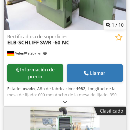
1
/
10
Rectificadora de superficies
ELB-SCHLIFF
SWR -60 NC
Velen
9,207 km
Información de
Llamar
precio
Estado:
usado
, Año de fabricación:
1982
, Longitud de la
mesa de lijado: 600 mm Ancho de la mesa de lijado: 350
mm Superficie de sujeción de la mesa: 900 x 300 mm
Dimensiones del disco de lijado: 400 x 50 x 127 mm
Clasificado
Crodpfxjzip H Ae Apcof Placa magnética: 600 x 300 mm
Velocidad de rotación del husillo de lijado: 3000 rpm Peso
de la máquina: aprox. 2,5 t Espacio requerido: aprox. 3,0 x