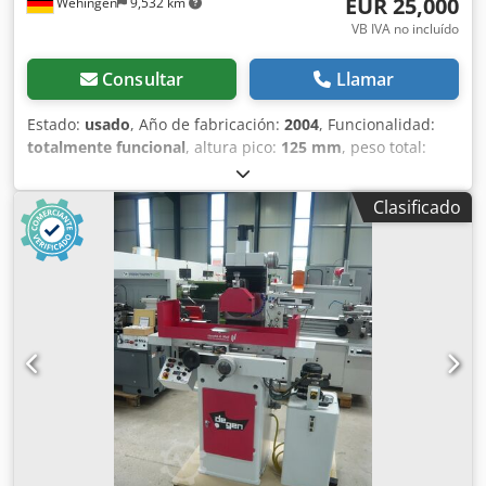
EUR 25,000
Wehingen
9,532 km
VB IVA no incluído
Consultar
Llamar
Estado:
usado
, Año de fabricación:
2004
, Funcionalidad:
totalmente funcional
, altura pico:
125 mm
, peso total:
4,700 kg
, Ofrecemos esta rectificadora cilíndrica usada
Kellenberger KEL-VISION, año de fabricación 2004. Cjdpjy
Clasificado
Uriajfx Apcjrf Tipo: KEL-VISION Peso (máx.): 4700 kg Año de
fabricación: 2004 Número de máquina: 665100 Incluye
robot Universal Robots UR5 Si tiene dudas o necesita más
información, no dude en enviarnos un mensaje o
llamarnos.