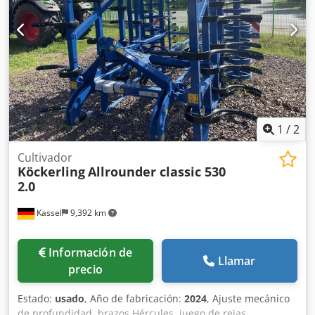
1
/
2
Cultivador
Köckerling
Allrounder classic 530
2.0
Kassel
9,392 km
Información de
Llamar
precio
Estado:
usado
, Año de fabricación:
2024
, Ajuste mecánico
de profundidad, brazos Hércules, juego de rejas