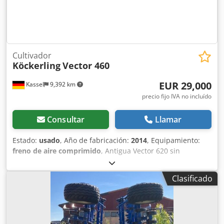
Cultivador
Köckerling
Vector 460
EUR 29,000
Kassel
9,392 km
precio fijo IVA no incluído
Consultar
Llamar
Estado:
usado
, Año de fabricación:
2014
, Equipamiento:
freno de aire comprimido
, Antigua Vector 620 sin
accesorios, rodillo DSTS, rastrillo trasero / Cjdpsucqfxsfx
Ahzjha
Clasificado