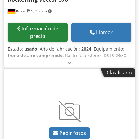
Kassel
9,392 km
Información de
Llamar
precio
Estado:
usado
, Año de fabricación:
2024
, Equipamiento:
freno de aire comprimido
, Rastrillo posterior DSTS Ø630,
iluminación, protección hidráulica contra piedras, lanza
con ojo de arrastre de 51 mm, juego de rejas con punta
Clasificado
HM y deflector, 30 unidades, juego de rejas de ala plana,
30 m, tablero nivelador de rodillos, rodillo DSTS Ø630 mm,
chasis para 40 km/h, freno neumático para 40 km/h. Cjdpfx
Aer E Avtohzjha
Pedir fotos