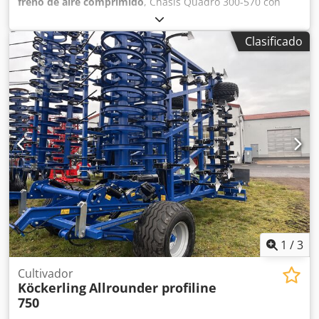
freno de aire comprimido
, Chasis Quadro 300-570 con
ajuste de profundidad manual, lanza telescópica categoría
III/IV / Juego de rejas HM con sistema de pulverización y
Clasificado
deflector, juego de rejas de ala plana, freno neumático / 40
km/h, rastra trasera, rodillo DSTS, iluminación / Chodpot
Tdv Hsfx Ahzea
1
/
3
Cultivador
Köckerling
Allrounder profiline
750