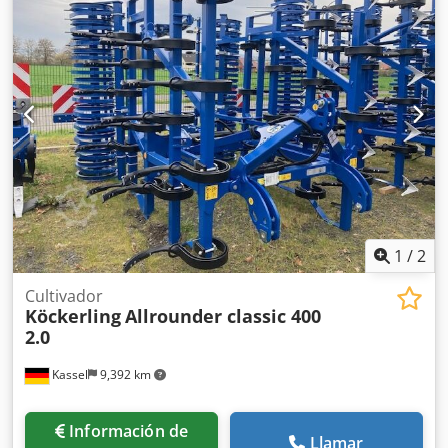
1
/
2
Cultivador
Köckerling
Allrounder classic 400
2.0
Kassel
9,392 km
Información de
Llamar