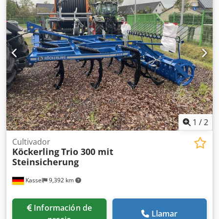
neumático / 40 km/h / Cjdsrxuq Nepfx Ahzjha
1
/
2
Cultivador
Köckerling
Trio 300 mit
Steinsicherung
Kassel
9,392 km
Información de
Llamar