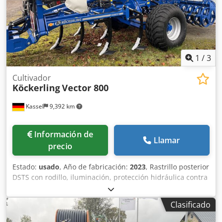
1
/
3
Cultivador
Köckerling
Vector 800
Kassel
9,392 km
Información de
Llamar
precio
Estado:
usado
, Año de fabricación:
2023
, Rastrillo posterior
DSTS con rodillo, iluminación, protección hidráulica contra
piedras / lanza telescópica KAT III/IV, juego de rejas con
punta HMS + deflector, 30 juegos de rejas de ala / planas,
Clasificado
tabla niveladora de rodillo DSTS, homologado para 40
km/h, rodillo DSTS, chasis apto para 40 km/h, freno