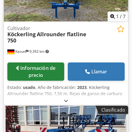
1
/
7
Cultivador
Köckerling
Allrounder flatline
750
Kassel
9,392 km
Información de
Llamar
precio
Estado:
usado
, Año de fabricación:
2023
, Köckerling
Allrounder flatline 750, 7,50 m. Rejas de ganso de carburo
de tungsteno. Csdpfx Ast I S Nqshzjha
Clasificado