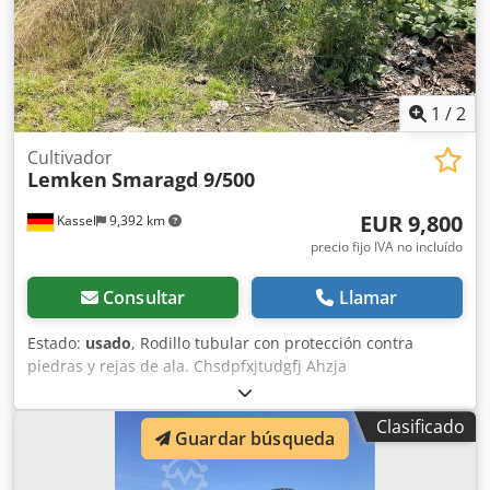
1
/
2
Cultivador
Lemken
Smaragd 9/500
EUR 9,800
Kassel
9,392 km
precio fijo IVA no incluído
Consultar
Llamar
Estado:
usado
, Rodillo tubular con protección contra
piedras y rejas de ala. Chsdpfxjtudgfj Ahzja
Clasificado
Guardar búsqueda