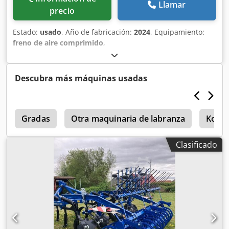
Llamar
precio
Estado:
usado
, Año de fabricación:
2024
, Equipamiento:
freno de aire comprimido
,
Descubra más máquinas usadas
3
Gradas
Otra maquinaria de labranza
Kocke
Clasificado