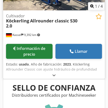
1
/
4
Cultivador
Köckerling
Allrounder classic 530
2.0
Kassel
9,392 km
Información de
Llamar
precio
Estado:
usado
, Año de fabricación:
2023
, Köckerling
Allrounder Classic con ajuste hidráulico de profundidad
Herkulesz. Plus + / Juego de rejas de doble muelle HM tipo
pata de ganso / Nivelador individual / Rulo STS Ø 530 mm /
Iluminación / Chjdpfjt A Udmox Ahzsa
SELLO DE CONFIANZA
Distribuidores certificados por Machineseeker