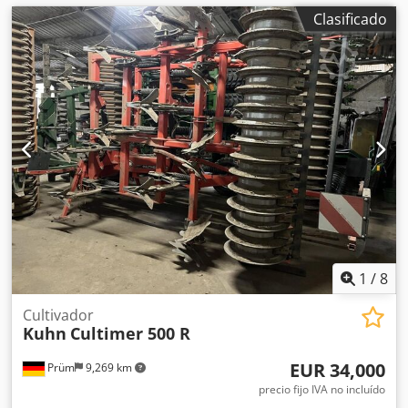
Clasificado
1
/
8
Cultivador
Kuhn
Cultimer 500 R
EUR 34,000
Prüm
9,269 km
precio fijo IVA no incluído