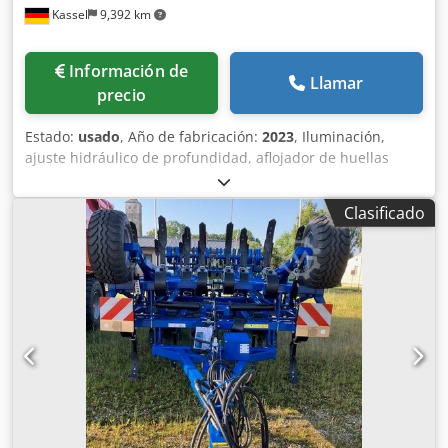
Kassel
9,392 km
Información de
Llamar
precio
Estado:
usado
, Año de fabricación:
2023
, Iluminación,
ajuste hidráulico de profundidad, aflojador de huellas
hidráulico / tablero nivelador frontal hidráulico Herkulesz
Plus + rodillo de doble resorte DSTS 111 mm / juego de
Clasificado
rejas HM de pata de ganso, freno neumático, rastra
trasera, rodillo DSTS 111 mm / Codpsrxuqtefx Ahzoha