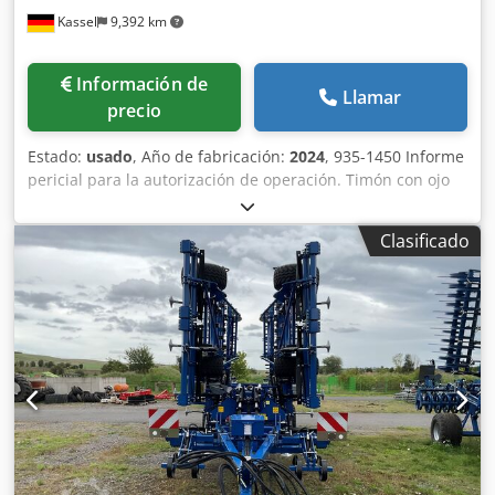
Kassel
9,392 km
Información de
Llamar
precio
Estado:
usado
, Año de fabricación:
2024
, 935-1450 Informe
pericial para la autorización de operación. Timón con ojo
de enganche de 51 mm, escarificador de huellas / tabla
niveladora hidráulica frontal con juego de resortes dobles,
Clasificado
reja tipo pata de ganso HM / rodillo DSTS de 111 mm,
freno neumático, rastra posterior, rodillo DSTS de 111 mm,
instalación de iluminación / filine / Cedpfx Ahjtvgm Sszjha