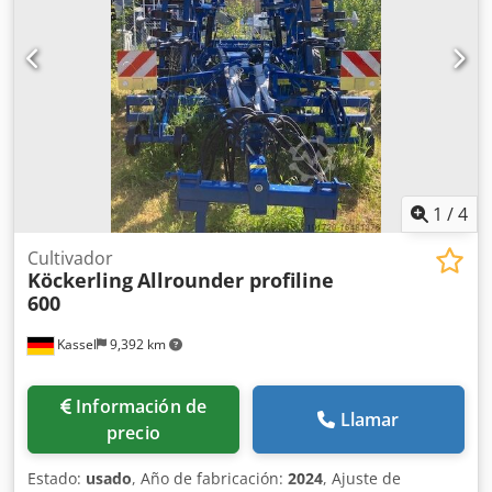
1
/
4
Cultivador
Köckerling
Allrounder profiline
600
Kassel
9,392 km
Información de
Llamar
precio
Estado:
usado
, Año de fabricación:
2024
, Ajuste de