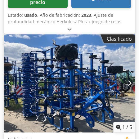
precio
Estado:
usado
, Año de fabricación:
2023
, Ajuste de
profundidad mecánico Herkulesz Plus + juego de rejas
dobles con muelle / rejas reversibles, rodillo STS Ø 530
mm, rastra trasera, rodillo STS, sistema de iluminación /
Clasificado
Cedpfx Ahjtrdmbozeha
1
/
5