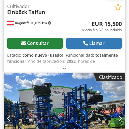
Cultivador
Einböck
Taifun
EUR 15,500
Ragnitz
10,039 km
precio fijo IVA no incluído
Consultar
Llamar
Estado:
como nuevo (usado)
, Funcionalidad:
totalmente
funcional
, Año de fabricación:
2022
, horas de
funcionamiento:
100 h
, anchura de trabajo:
5,000 mm
,
peso en vacío:
2,190 kg
, Equipamiento:
iluminación
,
Clasificado
Einböck cultivador ligero de 5 m. Como nuevo, solo usado 1
año. Antes de la venta se sustituirán todas las rejas de
pata de ganso. Incluye iluminación. Chjdpfx Ahjy R Tw
Rjzoa