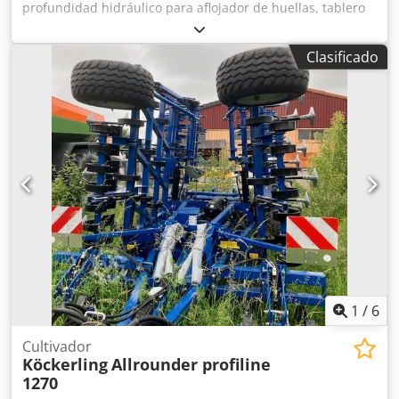
profundidad hidráulico para aflojador de huellas, tablero
nivelador frontal hidráulico / versión Herkules Plus + juego
de rejas de doble resorte con reja tipo pata de ganso HM-
Clasificado
DSTS, rodillo de 111 mm / freno neumático, rastra doble
posterior DSTS, iluminación / Chjdpfx Ahst A Udaozsa
1
/
6
Cultivador
Köckerling
Allrounder profiline
1270