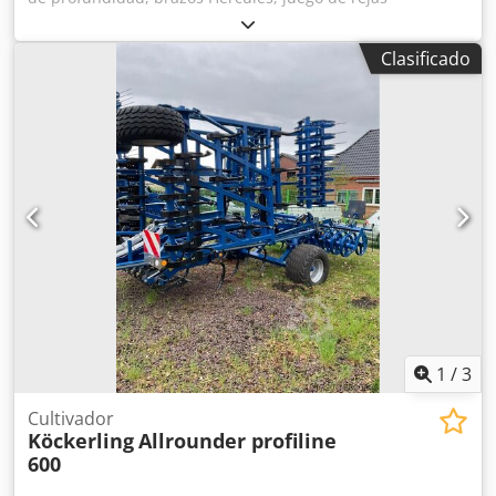
reversibles, rodillo DSTS / Ø 530 mm, rastra trasera, rodillo
DSTS, sistema de iluminación. Chedpfx Ajtvgmnshzea
Clasificado
1
/
3
Cultivador
Köckerling
Allrounder profiline
600