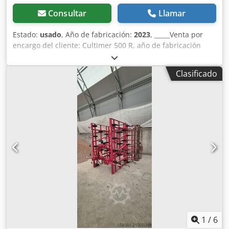
Consultar
Llamar
Estado:
usado
, Año de fabricación:
2023
, _____Venta por
encargo del cliente: Cultimer 500 R, año de fabricación
2023, ancho de trabajo de 5 m, profundidad de trabajo de
5-35 cm, ancho de transporte de 3,0 m, número de púas
Clasificado
de 16, número de discos niveladores de 16, protección
contra piedras NSM, montaje en categoría III y IV, rodillo
HD-Liner con ajuste hidráulico de la altura, número de
brazos de labranza. Potencia requerida: mínimo 300 CV.
Ubicación: null. Codpfozdmumjx Ahzsha
1
/
6