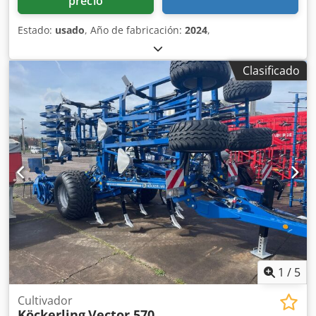
precio
Estado:
usado
, Año de fabricación:
2024
,
Clasificado
1
/
5
Cultivador
Köckerling
Vector 570