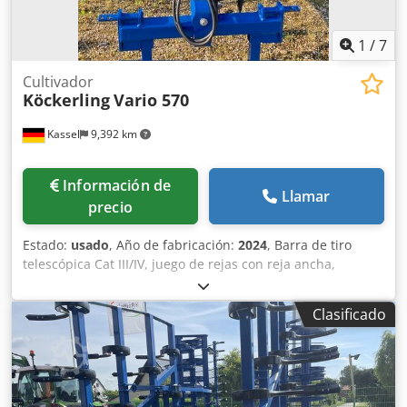
1
/
7
Cultivador
Köckerling
Vario 570
Kassel
9,392 km
Información de
Llamar
precio
Estado:
usado
, Año de fabricación:
2024
, Barra de tiro
telescópica Cat III/IV, juego de rejas con reja ancha,
alisador con púas de nivelación, freno neumático, rastra
trasera DSTS, rodillo, sistema de iluminación.
Clasificado
Chsdpjtvgmcsfx Ahzja