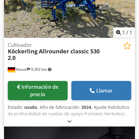
1
/
1
Cultivador
Köckerling
Allrounder classic 530
2.0
Kassel
9,392 km
Información de
Llamar
precio
Estado:
usado
, Año de fabricación:
2024
, Ajuste hidráulico
de profundidad de ruedas de apoyo frontales Herkulesz.
Plus + 2022 / Juego de rejas de doble muelle HM-pata de
ganso, doble rodillo triturador Ø 450 mm/Ø35, nivelador
individual / rastra trasera, doble rodillo triturador,