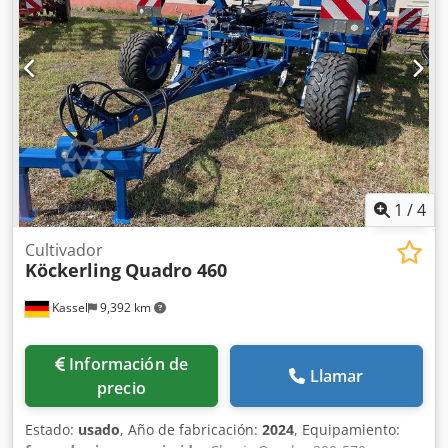
1
/
4
Cultivador
Köckerling
Quadro 460
Kassel
9,392 km
Información de
Llamar
precio
Estado:
usado
, Año de fabricación:
2024
, Equipamiento: