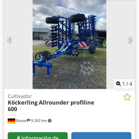
1
/
4
Cultivador
Köckerling
Allrounder profiline
600
Kassel
9,392 km
Información de