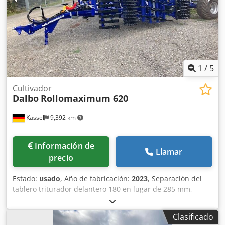
1
/
5
Cultivador
Dalbo
Rollomaximum 620
Kassel
9,392 km
Información de
Llamar
precio
Estado:
usado
, Año de fabricación:
2023
, Separación del
tablero triturador delantero 180 en lugar de 285 mm,
aflojador de surcos, freno neumático, eje / para rodillo
trasero / Codpfx Ahsr Ty Nzezoha
Clasificado