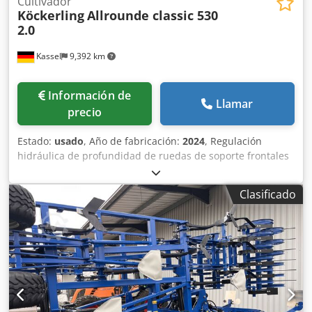
Cultivador
Köckerling
Allrounde classic 530
2.0
Kassel
9,392 km
Información de
Llamar
precio
Estado:
usado
, Año de fabricación:
2024
, Regulación
hidráulica de profundidad de ruedas de soporte frontales
Herkulesz Plus+ 2022 / Juego de rejas de doble muelle HM
tipo "pata de ganso" / Nivelador individual / Rodillo STS Ø
Clasificado
530 mm / Doble rastra trasera STS / Iluminación / Rastra
de 2/3 filas. Codpfx Ajt A Udtjhzeha