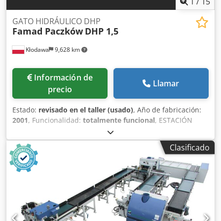
1
/
15
GATO HIDRÁULICO DHP
Famad Paczków
DHP 1,5
Kłodawa
9,628 km
Información de
Llamar
precio
Estado:
revisado en el taller (usado)
, Año de fabricación:
2001
, Funcionalidad:
totalmente funcional
, ESTACIÓN
ELEVADORA HIDRÁULICA DHP - 1,5 t La estación elevadora
hidráulica DHP se utiliza para elevar y bajar material sin
Clasificado
escalonamientos en estaciones de montaje, carga y
mecanizado con un tamaño de mesa similar al de un palé
EUR, y permite mantener un nivel de trabajo constante al
cargar o descargar material. La elevación de la mesa
elevadora se realiza mediante dos cilindros hidráulicos
alimentados desde una unidad electrohidráulica
compacta, controlada desde un casete. El casete está