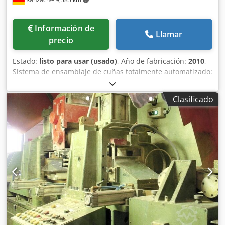
Información de
Llamar
precio
Estado:
listo para usar (usado)
, Año de fabricación:
2010
,
Sistema de ensamblaje de cuñas totalmente automatizado:
modelo de doble paquete. Codpfxoznh Szj Ai Sjha La
máquina está desmontada. La máquina se revisará y se
Clasificado
ofrecerá con garantía de funcionamiento. Especificaciones:
Longitud de la madera en la entrada: mín. 200 mm máx.
4000 mm Sección transversal de la madera: mín. 20 x 40
mm máx. 80 x 220 mm Longitud de la madera en la salida:
18.000 mm Sección transversal máxima de la madera con
un tamaño de muesca de 10 mm: madera dura: 120 cm²
madera blanda: 150 cm² Diseño de las muescas: vertical y
horizontal Tipo de adhesivo: PUR Energía eléctrica: Tensión
de conexión: 400 V Tensión de control: 24 V Frecuencia: 50
Hz El sistema está completamente cableado hasta el
armario de control. La longitud de las cuñas, la sección
transversal de la madera y el tipo de adhesivo aún se