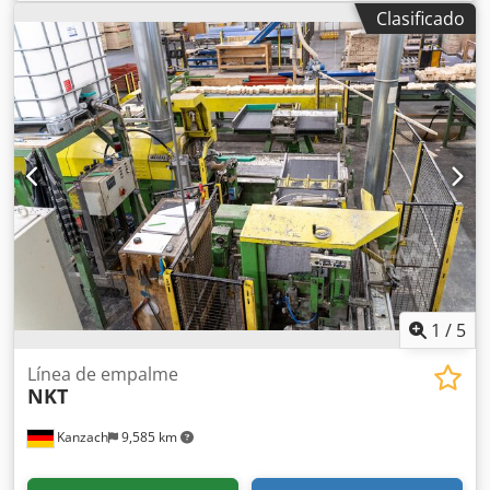
Clasificado
1
/
5
Línea de empalme
NKT
Kanzach
9,585 km