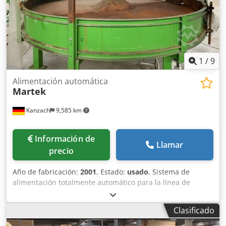
con el programa correspondiente, aunque no está
instalado ni probado.
1
/
9
Alimentación automática
Martek
Kanzach
9,585 km
Información de
Llamar
precio
Año de fabricación:
2001
, Estado:
usado
, Sistema de
alimentación totalmente automático para la línea de
procesamiento de perfiles en forma de cuña. Ancho de la
mesa: máx. 620 mm Alimentador de tipo «spin»
Clasificado
Clasificación automática por longitud: 3 longitudes
Formación de paquetes: 3 paquetes Almacén intermedio