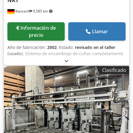
NKT
(mín. - máx.): 150-1000 mm Chjdpfx Aied Tipaj Soa Ancho
Kanzach
9,585 km
de la pieza (mín. - máx.): 40-155 mm Grosor de la pieza
(mín. - máx.): 20-80 mm Altura de trabajo: 960 mm Ancho
del paquete: 600 mm Aplicación del adhesivo: aplicación
Información de
en doble cara (en ambos lados de la
Llamar
precio
Año de fabricación:
2002
, Estado:
revisado en el taller
(usado)
, Sistema de ensamblaje de cuñas completamente
automático: tipo "Doble paquete" con alimentación
automática con sierra de corte múltiple con apilador
Clasificado
automático Especificaciones: Longitud de la madera en la
entrada: min. 150 mm máx. 1000 mm media: 400 mm
Sección transversal de la madera: min. 20 x 40 mm máx. 80
x 180 mm Longitud de la madera en la salida: 6030 mm
Sección transversal máxima de la madera con un tamaño
de muesca de 10 mm: madera dura: 120 cm² madera
blanda: 150 cm² Chodpfx Asg D Ugkei Ssa Diseño de
muescas: vertical y horizontal Tipo de adhesivo: adhesivo
de PVA, aplicación de adhesivo en dos lados Energía
eléctrica: Tensión de conexión: 400 V Tensión de control: