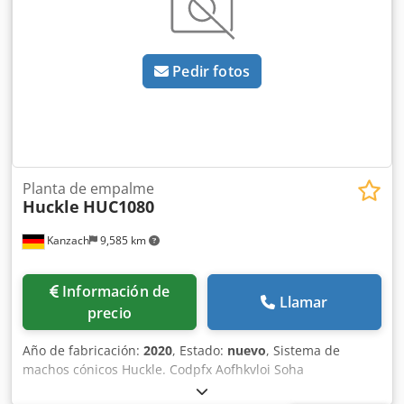
sobrecarga. Todas las piezas están cromadas. Chjdszmmr
Ropfx Ai Sja Sistema eléctrico con PLC. Potencia del motor
de fresado: 22,00 kW. Grupo hidráulico: 29,50 kW.
Pedir fotos
Enfriador de aceite: 0,75 kW. Avance de entrada: 1,50 kW.
Avance de salida: 2,50 kW. Sierra de corte: 3,00 kW.
Consumo total de electricidad: 59,25 kW = 120 amperios.
Planta de empalme
Huckle
HUC1080
Kanzach
9,585 km
Información de
Llamar
precio
Año de fabricación:
2020
, Estado:
nuevo
, Sistema de
machos cónicos Huckle. Codpfx Aofhkvloi Soha