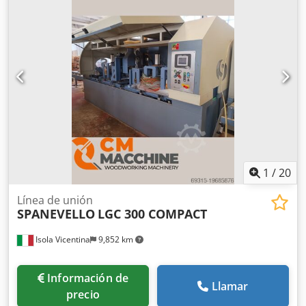
elementos mín./máx. 40/205 mm altura mín./máx. 20x80
relación longitud mín./anchura máx. 2:1 longitud inicial
mín./máx. 3000/6100 mm potencia del motor del disco 5,5
kW diámetro del eje del disco 30 mm fresa potencia motor
22 kW diámetro del husillo 50 mm longitud total 11500 mm
anchura 5300 mm consumo total 39 kW presión de aire 8
bar consumo de aire 660 NL/min diámetro de boquilla 250
y 100 mm demanda de extracción 6150 m3/h 30m/s
dimensiones de transporte 1300 cm x 220 cm x 200 cm
peso 6700 kg
1
/
20
Línea de unión
SPANEVELLO
LGC 300 COMPACT
Isola Vicentina
9,852 km
Información de
Llamar
precio