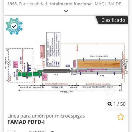
1998
, Funcionalidad:
totalmente funcional
, MÁQUINA DE
UNIÓN A MACHIHEMBRADO máquina de unión a
machihembrado Máquina de unión a machihembrado
Clasificado
para paquetes de madera: -Ancho del paquete de madera:
500 mm -Longitud de la madera: 200-2000 mm -Ancho de
la madera: 50-215 mm -Grosor de la madera: 25-100 mm -
Rendimiento de fresado: 2,5-3 unidades/min -Fuerza de
prensado: máx. 12000 kp (opción: 15000 kp) Chedpjlatv Ajfx
Ai Sja -Longitudes de fabricación: ilimitadas compuesta
por: A) Estación de separación con dispositivo de volcado
B) Fresadora central de machihembrado equipada con: -2
husillos de fresado de 18,5 kW cada uno -2 unidades de
extracción de virutas de 7,5 kW cada una C) Sección de
alimentación con 2 cadenas de transporte D) Dispositivo
de avance con rodillos dobles E) Prensadora de extrusión
de 12 t F) Sierra de corte a medida >> La máquina también
puede suministrarse con otras configuraciones y
1
/
50
modificaciones.
Línea para unión por microespigas
FAMAD
PDFD-I