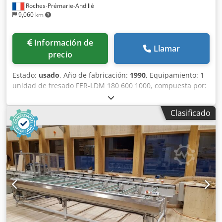
Roches-Prémarie-Andillé
9,060 km
Información de
Llamar
precio
Estado:
usado
, Año de fabricación:
1990
, Equipamiento: 1
unidad de fresado FER-LDM 180 600 1000, compuesta por:
1 carro eléctrico automático con mesa giratoria manual 1
sierra Chodpfxezi Nbms Ai Sja 1 grupo de fresado para
Clasificado
ranuras 1 grupo de encolado 1 unidad de achaflanado y
acelerador EKK 114.75 1 motosierra + prensa hidráulica de
5 metros BREMS.