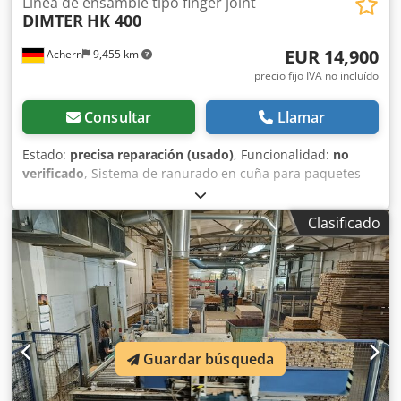
Línea de ensamble tipo finger joint
DIMTER
HK 400
EUR 14,900
Achern
9,455 km
precio fijo IVA no incluído
Consultar
Llamar
Estado:
precisa reparación (usado)
, Funcionalidad:
no
verificado
, Sistema de ranurado en cuña para paquetes
de madera dimter HK 400, sistema de ranurado en cuña
Longitudes de entrada: 800–6.000 mm Altura de fresado:
Clasificado
285 mm, opcionalmente 300 mm Color: Azul Compuesto
por: Pos. 01: Unidad de empaquetado Pos. 02:
Transportador de rodillos para paquetes Pos. 03: Fresa
central Pos. 04: Transportador de rodillos para paquetes
Pos. 05: Unidad de separación de paquetes Pos. 06:
Transportador transversal de cadena Pos. 07:
Transportador de rodillos de alimentación Pos. 08: Prensa
Guardar búsqueda
de ciclo Pos. 09: Unidad de avance Pos. 10: Sierra de corte
a medida Incluye armarios de control y paneles de
operación El sistema necesita reparaciones y se vende en