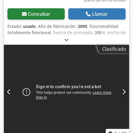
precio fijo IVA no incluído
Consultar
Llamar
Estado:
usado
, Año de fabricación:
2005
, Funcionalidad:
totalmente funcional
, fuerza de prensado:
200 t
, ancho de
la mesa:
300 mm
, altura de corte con incisor (máx.):
100
mm
, longitud del husillo de fresado:
250 mm
, Equipo: 1
Clasificado
Transferencia de alimentación GRECON con acumulación
de 4 a 5 lamas purgadas de diferentes longitudes para
empalmar Chedpfx Aiowz H Ans Sja 1 Entalladora doble
GRECON para dientes profundos (para vigas laminadas
encoladas) 1 Transferencia a 180° con encolado
bicomponente 1 Prensa de empalme GRECON 1 Sierra
tronzadora con control numérico (CN) 1 Mesa de salida