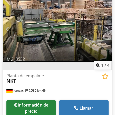
Inversor de paquetes Desapilador de paquetes
Alimentación manual Almacén intermedio antes de la línea
de galvanizado con 6 compartimentos Especificaciones:
Longitud de entrada de la madera: mín. 150 mm máx. 600
mm Chjdpfsh Icimox Ai Soa Sección transversal de la
madera: mín. 20 x 40 mm máx. 80 x 180 mm Rendimiento:
6 mesas de fresado/minuto Altura de trabajo: 960 mm
Ancho de la mesa: 620 mm Ancho de la instalación:
Longitud de la instalación: Ver imágenes La instalación
está disponible de inmediato y ya ha sido desmontada.
1
/
4
Planta de empalme
NKT
Kanzach
9,585 km
Información de
Llamar
precio