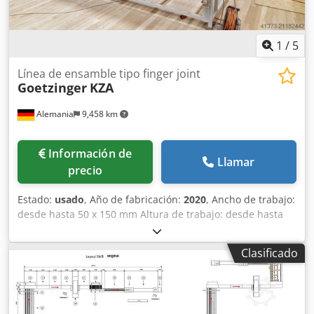
1
/
5
Línea de ensamble tipo finger joint
Goetzinger
KZA
Alemania
9,458 km
Información de
Llamar
precio
Estado:
usado
, Año de fabricación:
2020
, Ancho de trabajo:
desde hasta 50 x 150 mm Altura de trabajo: desde hasta
20 - 50 mm Longitud de trabajo: 1000 - 6000 mm Götzinger
línea de finger joint KZA ----- ¡En venta por encargo del
Clasificado
cliente! La máquina está desmontada profesionalmente y
embalada. ----- La línea se utilizó para la producción de
tableros. Año de fabricación: 2020 Longitud de
alimentación: 500 – 5.000mm Longitud final: 1.000 –