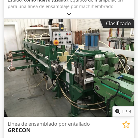
para una línea de ensamblaje por machihembrado.
Transportadores de rodillos, transportadores de banda
ancha y estrecha, un transportador para sierra de corte,
Clasificado
Codpfxod Duz Eo Ai Seha sierras de corte, etc. Véase las
imágenes. Incluye documentación. En buen estado,
fabricado por Martek en Finlandia.
1
/
3
Línea de ensamblado por entallado
GRECON