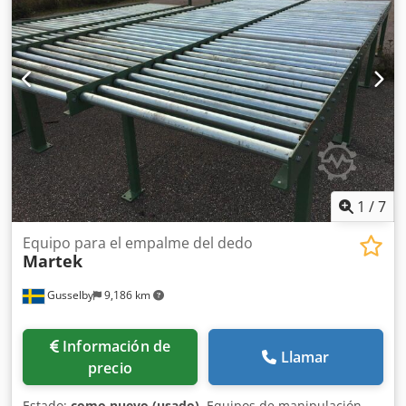
eliminación de residuos de madera - Máquina apiladora -
La última revista no está a la venta. - Transportador
transversal de paquetes Chedswclkyspfx Ai Sja La máquina
está en muy buen estado, muy poco uso. La máquina
todavía está ensamblada pero está disponible de
inmediato.
1
/
7
Equipo para el empalme del dedo
Martek
Gusselby
9,186 km
Información de
Llamar
precio
Estado:
como nuevo (usado)
, Equipos de manipulación