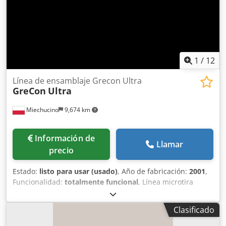
1
/
12
Línea de ensamblaje Grecon Ultra
GreCon
Ultra
Miechucino
9,674 km
Información de
Llamar
precio
Estado:
listo para usar (usado)
, Año de fabricación:
2001
,
Funcionalidad:
totalmente funcional
, Línea microtira
Grecon Ultra - Fabricación alemana - Año de fabricación
2001 Codorf Ty Sspfx Ai Sjha - para madera blanda y dura -
Clasificado
DTR ESPECIFICACIONES TÉCNICAS longitud de los
elementos mín./máx. 150/1000 mm anchura de los