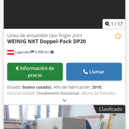
1
/
17
Línea de ensamble tipo finger joint
WEINIG
NKT Doppel-Pack DP20
Lugendorf
9,908 km
Información de
Llamar
precio
Estado:
bueno (usado)
, Año de fabricación:
2010
,
Funcionalidad:
totalmente funcional
, altura de fresado:
180 mm
, Línea de ensamblaje de machihembrado WEINIG
NKT, doble unidad DP20 Un sistema industrial de
Clasificado
ensamblaje de machihembrado, diseñado para la máxima
precisión y eficiencia. Especificaciones técnicas: Longitud
de entrada de la madera: mín. 130 mm | máx. 1000 mm