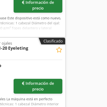
Información de
precio
ase Este dispositivo está como nuevo,
técnicas: 1 cabezal Diámetro del ojal:
0 g/m² Topes delantero y lateral
n correcta, perfora y remacha el ojal
jzlgfno Akhswa
Clasificado
 ojales
1-20
Eyeleting
Información de
precio
ales La máquina está en perfecto
técnicas: 1 cabezal Diámetro interior