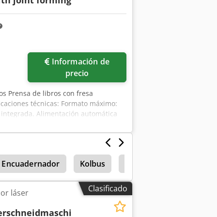
th joint forming
Información de
precio
ros Prensa de libros con fresa
ficaciones técnicas: Formato máximo:
a integrada. Alimentación automática
380V + aire comprimido. Dwedpfx
Encuadernador
Kolbus
Schmedt
Transfor
Clasificado
or láser
erschneidmaschi