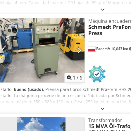
del ojal: 4 mm. Capacidad máxima: 20 hojas de 80 g/m² Margen fro
La máquina perfora, avanza y remacha el ojal en una sola operaci
Máquina encuader
Schmedt PraFor
Press
Radom
10,043 km
1
/
6
Estado:
bueno (usado)
, Prensa para libros Schmedt PraForm HHS 
estado. La máquina procede de una escuela. Fabricada por Schmedt,
Formato máximo: 350 x 380 x 110 mm. Peso: 250 kg. Alimentación: 38
Dwjdpfszfwx Sox Akhoa
Transformador
15 MVA Öl-Trafo,