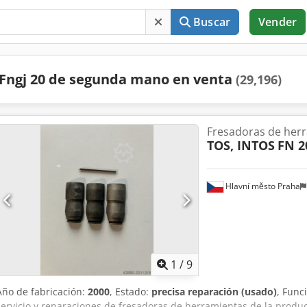
Buscar
Vender
Fngj 20 de segunda mano en venta
(29,196)
Fresadoras de her
TOS, INTOS
FN 2
Hlavní město Praha
1
/
9
Año de fabricación:
2000
, Estado:
precisa reparación (usado)
, Func
servicio y reparaciones de fresadoras de herramientas de la prod