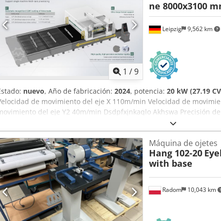
ne 8000x3100 
Leipzig
9,562 km
1
/
9
Estado:
nuevo
, Año de fabricación:
2024
, potencia:
20 kW (27.19 CV
Velocidad de movimiento del eje X 110m/min Velocidad de movimie
movimiento del eje Y2 40m/min Dsdpfxjnkaqlo Akhswa Precisión d
Precisión de posicionamiento ±0,05mm Velocidad máxima de eleva
del elevador 2G Carga máxima 1000KG
Máquina de ojetes
Hang 102-20
Eye
with base
Radom
10,043 km