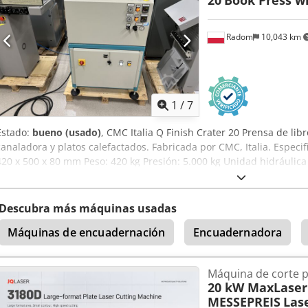
20
Book Press wi
Radom
10,043 km
1
/
7
Estado:
bueno (usado)
, CMC Italia Q Finish Crater 20 Prensa de lib
canaladora y platos calefactados. Fabricada por CMC, Italia. Especi
420 x 500 x 80 mm Peso: 420 kg Presión: 5.000 kg Unidad hidráulic
de libros. Detección automática de formato. Suministro eléctrico: 
Aozmu N Rekhoa
Descubra más máquinas usadas
Máquinas de encuadernación
Encuadernadora
Máquina de corte p
20 kW MaxLaser
MESSEPREIS
Las