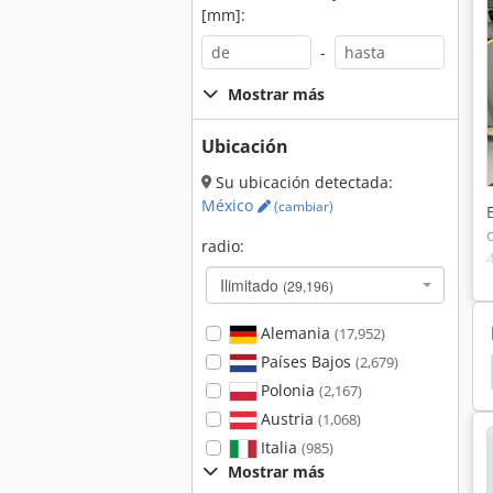
[mm]:
-
Mostrar más
Ubicación
Su ubicación detectada:
México
(cambiar)
radio:
Ilimitado
(29,196)
Alemania
(17,952)
Países Bajos
(2,679)
va
Transformadores
Transformador 250 Kva
Polonia
(2,167)
Austria
(1,068)
Italia
(985)
Mostrar más