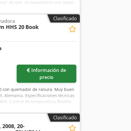
ntal: 40 mm. Accionamiento por pedal
ón. Dwedpfx Asziyx Aekhoa
Clasificado
nadora
m HHS 20
Book
Información de
precio
20 con quemador de ranura. Muy buen
 Alemania. Especificaciones técnicas:
0V. Control de temperatura flexible.
Clasificado
 2008, 20-