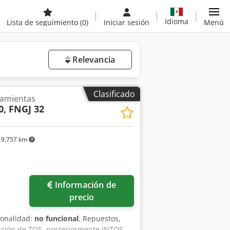
Idioma
Lista de seguimiento
(0)
Iniciar sesión
Menú
Relevancia
Clasificado
ramientas
0, FNGJ 32
9,757 km
Información de
precio
ionalidad:
no funcional
, Repuestos,
ucción de TOS, posteriormente INTOS