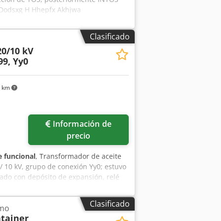
0 Dodsxg H Hhepfx Akhjwa
Clasificado
20/10 kV
99, Yy0
8 km
Pedir más fotos
Información de
precio
 funcional
, Transformador de aceite
/ 10 kV, grupo de conexión Yy0; estuvo
ado con depósito de expansión, relé
Clasificado
imo
tainer