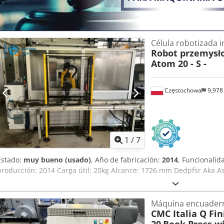
le haremos una oferta personalizada. 👀 Hay más tamaños y variant
Entrega posible en toda Alemania (con coste adicional).
Célula robotizada i
Robot przemysł
Atom 20 - S -
Częstochowa
9,978
1
/
7
Estado:
muy bueno (usado)
, Año de fabricación:
2014
, Funcionalid
producción: 2014 Carga útil: 20kg Alcance: 1726 mm Dedpfsr Aka A
Máquina encuader
CMC Italia Q Fin