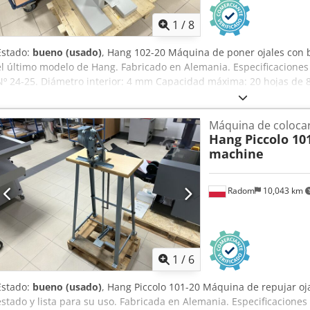
1
/
8
Estado:
bueno (usado)
, Hang 102-20 Máquina de poner ojales con b
el último modelo de Hang. Fabricado en Alemania. Especificaciones 
Nº 24-25. Diámetro interior: 4 mm Capacidad máxima: 20 hojas de 8
Funcionamiento manual El dispositivo alimenta el ojal en la direcció
en una sola operación. Se incluye manual de instrucciones. Dedpfx
Máquina de colocar
Hang Piccolo 10
machine
Radom
10,043 km
1
/
6
Estado:
bueno (usado)
, Hang Piccolo 101-20 Máquina de repujar oj
estado y lista para su uso. Fabricada en Alemania. Especificaciones 