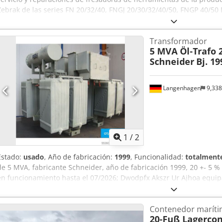
Zebrak de las series FN 20/32/40, FNGJ 20/30/32/40/50, FNGP 40/5
Transformador
5 MVA Öl-Trafo 
Schneider
Bj. 19
Langenhagen
9,33
1
/
2
Estado:
usado
, Año de fabricación:
1999
, Funcionalidad:
totalmente
de 5 MVA, fabricante Schneider, año de fabricación 1999, 20 +- 5 % 
en funcionamiento hasta el 07/2026; Dwodpfx Akszr Ur Ajhoa equip
de Buchholz, deshumidificador y termómetro de aguja.
Contenedor marít
20-Fuß Lagercon