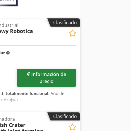
es de contenedores disponibles. 🚛
Clasificado
ndustrial
owy Robotica
 km
Información de
precio
ad:
totalmente funcional
, Año de
sx Akhjwa
Clasificado
nadora
ish Crater