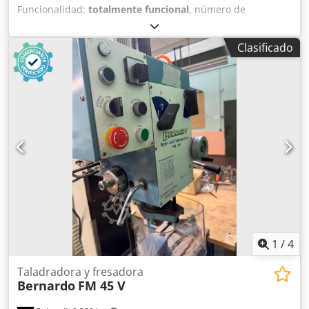
machines, nous vous invitons à visiter notre site web.
Funcionalidad:
totalmente funcional
, número de
máquina/vehículo:
H05107
, Taladradora de columna Knuth
SSB 50nSuper MK 4 Cjdjzqt U Hjpfx Alyorf ÁREA DE
Clasificado
TRABAJO Capacidad de perforación: 50 mm Capacidad de
taladrado de roscas, acero: M 30 Superficie de sujeción de
la mesa: 580 mm x 460 mm Recorrido del husillo: 200 mm
Recorrido de la mesa, manual: 515 mm Recorrido de la
mesa, motorizado: 405 mm Ángulo de inclinación de la
mesa (máx.): ± 50° Diámetro de la columna: 180 mm
Distancia entre el extremo del husillo y la superficie de la
mesa: 575 mm Distancia entre el extremo del husillo y la
base: 1165 mm Voladizo: 360 mm HUSILLO PRINCIPAL
Rango de velocidades: 50 rpm - 2000 rpm Cono del husillo:
4 MK AVANCE Avances del husillo: 0,08; 0,12; 0,17; 0,24;
0,35; 0,50 mm/rev.
1
/
4
Taladradora y fresadora
Bernardo
FM 45 V