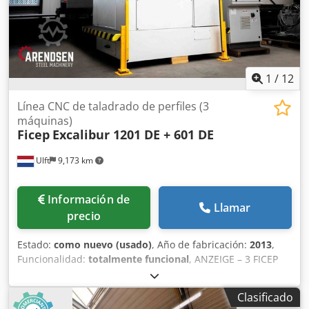
1
/
12
Línea CNC de taladrado de perfiles (3
máquinas)
Ficep
Excalibur 1201 DE + 601 DE
Ulft
9,173 km
Información de
Llamar
precio
Estado:
como nuevo (usado)
, Año de fabricación:
2013
,
Funcionalidad:
totalmente funcional
, ANZEIGE – 3 FICEP
EXCALIBUR CNC-PROFILBOHRANLAGEN Drei
generalüberholte CNC-Einspindel-Profilbohranlagen der
Clasificado
Ficep Excalibur-Serie werden zusammen angeboten: