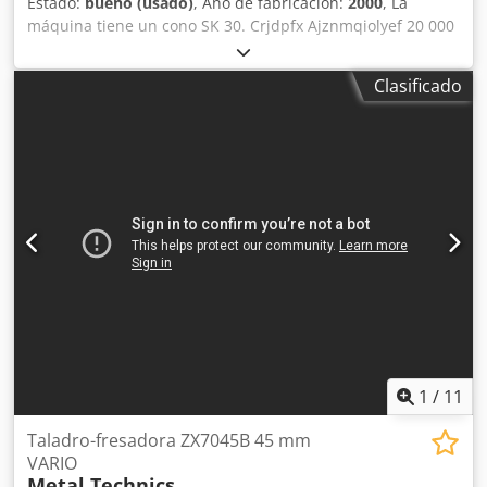
Estado:
bueno (usado)
, Año de fabricación:
2000
, La
máquina tiene un cono SK 30. Crjdpfx Ajznmqiolyef 20 000
rpm. Las piezas que se muestran en la imagen no están
incluidas.
Clasificado
1
/
11
Taladro-fresadora ZX7045B 45 mm
VARIO
Metal Technics