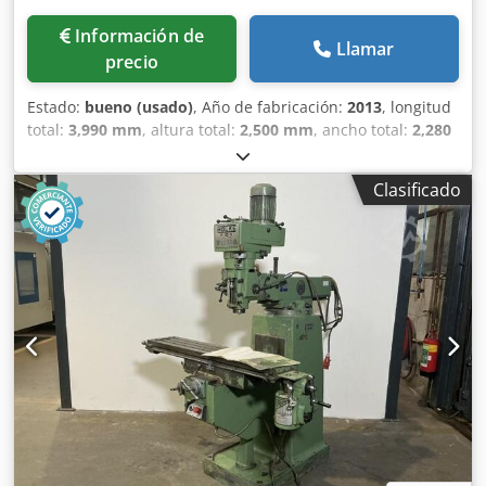
Información de
Llamar
precio
Estado:
bueno (usado)
, Año de fabricación:
2013
, longitud
total:
3,990 mm
, altura total:
2,500 mm
, ancho total:
2,280
mm
, peso total:
8,500 kg
, INGERSOLL CM SYSTEMS AOHD
AGILE OIL HOLE DRILL Equipada con: Control Siemens 840D
Clasificado
(2) cabezales de perforación Estantería para 20
herramientas Cono HSK 50A (2) Portabrocas de 3 garras de
7 (2) Contrapuntos (2) lunetas Sinfín de virutas
Transportador de virutas Colector de niebla Sistema
hidráulico Sistema de lubricación Q R 2 Compresor de aire
Especificaciones: Longitud máxima: 1050 mm (41,3")
Longitud mínima: 180,0 mm (7,1") Carrera máxima: 250,00
mm Diámetro máximo del eje principal: 115,0 mm (4,5")
Diámetro máximo del muñón: 100,00 mm (3,9") Diámetro
máximo de giro: 250,0 mm (9,84") Recorrido del eje X: 1450
mm (57,1") Recorrido del eje Y: 150 mm (5.9")W/HSK 50
Recorrido del eje Z: 305,0 mm (12,0") Recorrido del eje A:
360 grados Recorrido eje B: 90 grados Velocidad de avance