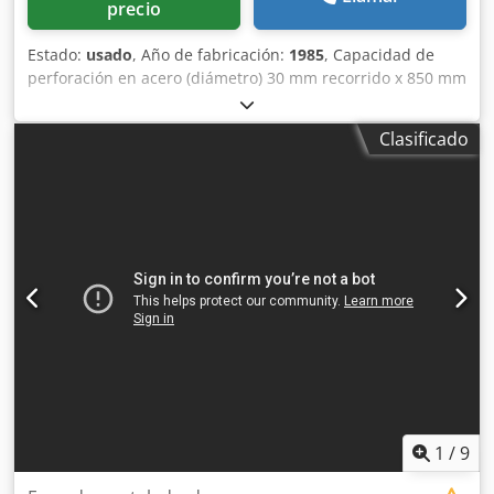
precio
Estado:
usado
, Año de fabricación:
1985
, Capacidad de
perforación en acero (diámetro) 30 mm recorrido x 850 mm
recorrido y 435 mm Control HEIDENHAIN TNC 150 Potencia
total necesaria 16 kW Peso de la máquina aprox. 3500 kg
Clasificado
Espacio necesario aprox. m F E H L M A N N (Suiza)
Taladradora y fresadora de precisión controlada por CNC
Tipo PICOMAX 100 CNC - 2+ Construida en 1985 16 085109
Eje X (longitudinal) 850 mm Eje Y (transversal) 435 mm Eje
Z (vertical) 210 mm Tamaño de la mesa 500 x 1.570 / 390 x
1.280 mm Distancia mín./máx. Distancia husillo vertical-
borde superior de la mesa 140 / 690 mm Recorrido de
ajuste vertical y motorizado del cabezal de perforación 540
mm Saliente del husillo de taladrado aprox. 450 mm
Soporte de husillo SF 32 Capacidad de taladrado en acero
30 mm Carrera del husillo (caña) vertical máx. 210 mm
Velocidades del husillo (stfl. en 2 etapas) 25 - 5.600 /min
Peso de la pieza 600 kg Velocidades de avance XYZ 1 -
8.000 mm/min. Avances de taladrado, 6 automáticos
1
/
9
0,03/0,07 a 0,4 mm/min. Avance rápido XYZ 4/8 m/min.