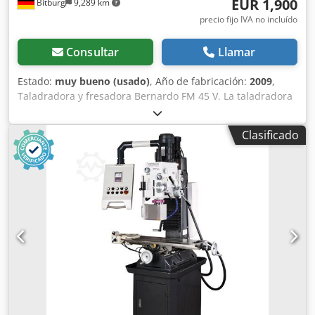
EUR 1,900
Bitburg
9,289 km
precio fijo IVA no incluído
Consultar
Llamar
Estado:
muy bueno (usado)
, Año de fabricación:
2009
,
Taladradora y fresadora Bernardo FM 45 V. La taladradora
y fresadora FM 45 V ofrece una relación calidad-precio
óptima gracias al avance de pluma de serie. La guía en
Clasificado
cola de milano del cabezal del engranaje garantiza la
máxima precisión y estabilidad. Rendimiento de
perforación en acero. 32mm Rendimiento de perforación
en hierro fundido. 40mm descarga 260 mm Velocidad del
husillo (12) 50 - 2520 rpm Montaje del husillo MK4
Credpovutw Hofx Alysf trazo de pluma 120mm
Alimentación de plumas (3) 0,12 / 0,19 / 0,26
mm/revolución Tamaño de la mesa 820x240mm Distancia
husillo / mesa 40 - 485 mm Distancia recorrida (x/y)
550/190 mm Ajuste de altura del cabezal de fresado 400
mm Tamaño de ranura en T 14mm Distancia de ranura en
T 55 mm Potencia de salida del motor S1 100% 0,85/1,1kW