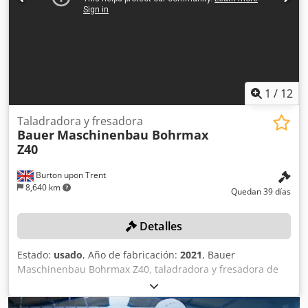
1
/
12
Taladradora y fresadora
Bauer
Maschinenbau Bohrmax
Z40
Burton upon Trent
8,640 km
Quedan 39 días
Detalles
Estado:
usado
, Año de fabricación:
2021
, Bauer
Maschinenbau Bohrmax Z40, taladradora y fresadora de
sección, longitud total de la mesa: 4350 mm, 4 secciones
de 1050 mm de longitud, control de programa Penta NC