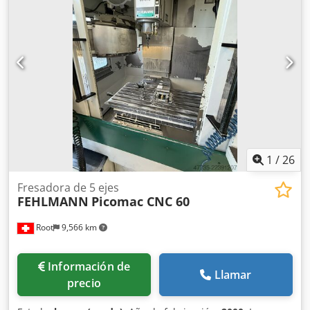
descarga. Sistema de elevación y transporte para la
alimentación y descarga con movimiento transversal.
Capacidad de sección de 1000 mm.
1
/
26
Fresadora de 5 ejes
FEHLMANN
Picomac CNC 60
Root
9,566 km
Información de
Llamar
precio