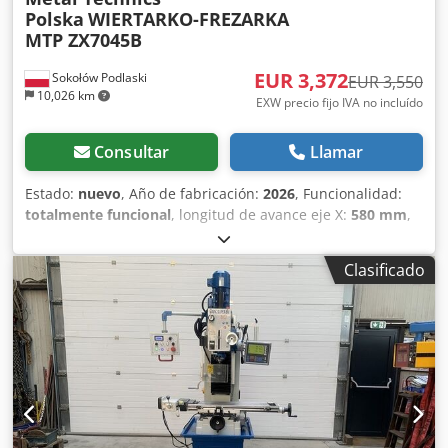
Polska
WIERTARKO-FREZARKA
MTP ZX7045B
EUR 3,372
Sokołów Podlaski
EUR 3,550
10,026 km
EXW precio fijo IVA no incluído
Consultar
Llamar
Estado:
nuevo
, Año de fabricación:
2026
, Funcionalidad:
totalmente funcional
, longitud de avance eje X:
580 mm
,
longitud de avance eje Y:
200 mm
, longitud de avance eje
Z:
130 mm
, recorrido eje X:
580 mm
, recorrido del eje Y:
Clasificado
200 mm
, recorrido del eje Z:
130 mm
, velocidad del
cabezal (máx.):
3,200 rpm
, velocidad del husillo (min.):
100
rpm
, montaje del husillo:
MK 4
, profundidad de garganta:
286 mm
, diámetro de la pluma:
130 mm
, recorrido de
oscilación:
130 mm
, tipo de corriente de entrada:
trifásico
,
longitud total:
860 mm
, altura total:
1,200 mm
, ancho de la
mesa:
240 mm
, tensión de entrada:
400 V
, ancho total:
740
mm
, longitud de la mesa:
800 mm
, capacidad de
taladrado:
45 mm
, posición del cabezal de fresado:
±90°
,