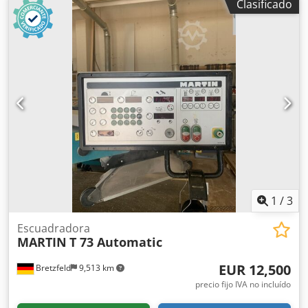
Clasificado
Ajuste de altura ajustable eléctricamente; altura de corte
máxima de 133 mm. Ajuste inclinado eléctrico de 90° a 45°.
Potencia del motor de 7,35 kW (10 CV). 3 velocidades de
giro de la hoja de sierra: 3500/4500/5500 rpm. Control X-
Motion con pantalla táctil. Posicionamiento electrónico:
altura de la hoja de sierra, ajuste inclinado y tope paralelo.
Dedpfx Ahozp Nw Ieuekr Base de datos de herramientas y
programas de corte automáticos. Programas para ranuras,
series de ranuras, rebajes y cortes a inglete. Unidad de
pre-corte de 2 ejes: altura/ancho. Brazo de soporte de
1250 x 650 mm con indicador digital de ángulo. Tope de
longitud de 3200 mm, giratorio de 90° a 45°. Sistema de
cambio rápido Quick-Lock para la hoja de sierra principal.
1
/
3
Escuadradora
MARTIN
T 73 Automatic
EUR 12,500
Bretzfeld
9,513 km
precio fijo IVA no incluído