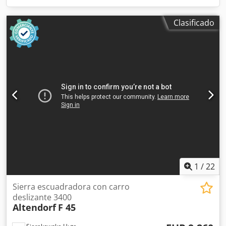
Clasificado
1
/
22
Sierra escuadradora con carro
deslizante 3400
Altendorf
F 45