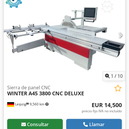
sierra con mecanismo abatible. Extensión con tope angular
ajustable y compensación de longitud a 10°, 15°, 22,5°,
30°, 45° y 90°. Cambio de correa para ajuste de velocidad
accesible desde arriba (apertura en la mesa de la sierra).
Pantalla para la velocidad configurada del disco de sierra.
Sistema eléctrico y dispositivos de protección conforme a
normativa CE. Ajuste motorizado de altura e inclinación.
Ajuste motorizado del tope paralelo. Longitud de corte:
3.350 mm. Dodpfjy Rkkuex Ahuskr Altura de corte: 155 mm.
Ancho de corte con tope paralelo: 1.100 mm. Potencia del
motor: 5,5 kW / 7,5 CV. 3 velocidades. Unidad de incisor.
Inclinación hasta 45°. Longitud del carro: 3.200 mm. Peso:
1.000 kg.
1
/
10
Sierra de panel CNC
WINTER
A45 3800 CNC DELUXE
EUR 14,500
Leipzig
9,560 km
precio fijo IVA no incluído
Consultar
Llamar