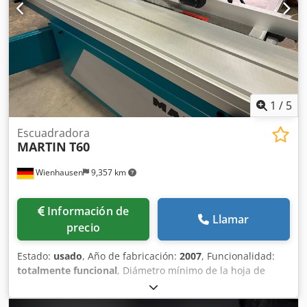
1
/
5
Escuadradora
MARTIN
T60
Wienhausen
9,357 km
Información de
Llamar
precio
Estado:
usado
, Año de fabricación:
2007
, Funcionalidad:
totalmente funcional
, Diámetro mínimo de la hoja de
sierra: 250 mm Diámetro máximo de la hoja de sierra: 400
mm Velocidad de giro: 4000, 4800 y 6000 rpm Motor