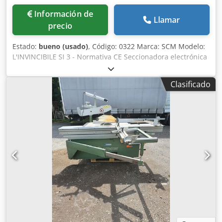
Información de
Llamar
precio
Estado:
bueno (usado)
, Código: 0322 Marca: SCM Modelo:
L'INVINCIBILE SI 3 - Normativa CE Seccionadora electrónica
con ejes controlados, hoja inclinable y grupo incisor para
muebles, tableros, amueblamiento a medida, puertas,
Clasificado
marcos de ventanas de madera, cocinas, mobiliario de
baño, plásticos, materiales compuestos y diversos usos -
Normativa CE - Año 2017 Datos técnicos: - Carro realizado
completamente en aluminio con sistema de deslizamiento
por contacto sobre guías de acero templado y rectificado. -
Control electrónico EASY TOUCH 12: pantalla plana a color
de 12 pulgadas. Gestión directa de los siguientes ejes de
trabajo mediante modalidades manual, manual
incremental, semiautomática y automática: elevación de la
hoja principal, inclinación del grupo porta-hojas,
movimiento de la guía paralela, elevación y traslación de la
hoja incisora. - Asistencia al operador con soporte gráfico.
Base de datos de herramientas. - Función de asistencia al