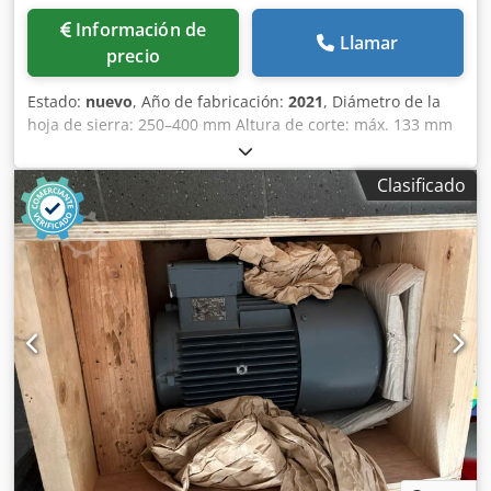
Información de
Llamar
precio
Estado:
nuevo
, Año de fabricación:
2021
, Diámetro de la
hoja de sierra: 250–400 mm Altura de corte: máx. 133 mm
(a 90 grados) Dodjy Nc Dkjpfx Ahuekr Inclinación de la hoja
de sierra circular: 0 – 45 grados Velocidades: 3500 / 4500 /
Clasificado
5500 rpm Potencia del motor: 5,5 kW (7,5 CV) Tensión del
motor: 3x 400 V Frecuencia del motor: 50 Hz Longitud de la
mesa deslizante: estándar 2500 mm Ancho de corte: 800
mm Sistema "X-Roll" (sin mantenimiento, rodillos) Control:
CNC x-motion, control de 3 ejes Panel de mando: pantalla
táctil a color TFT de 5,7” (145 mm) Equipamiento,
segmentos oscilantes sin mantenimiento: "Easy-Glide"
Conexión de aspiración: Ø 120 mm (inferior) / Ø 80 mm
(superior) Peso: aprox. 900 kg La máquina está en estado
de fábrica y nunca ha sido utilizada.