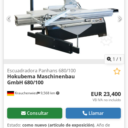
arriba y hacia abajo, control eléctrico. Djdpfx Aodd
Dzujhuokr Diámetro de la hoja de sierra para ranuras: 120
mm Velocidad de la hoja de sierra para ranuras: 7000-8000
rpm Diámetro de la sierra para ranuras: 20 mm Motor de
la sierra para ranuras: 1,1 kW Dimensiones de transporte:
3800 x 1000 x 1100 mm Peso: 820 kg (EXW Jonava, Lituania)
1
/
1
Escuadradora Panhans 680/100
Hokubema Maschinenbau
GmbH
680/100
EUR 23,400
Krauchenwies
9,568 km
VB IVA no incluído
Consultar
Llamar
Estado:
como nuevo (artículo de exposición)
, Año de