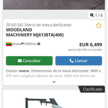
1
/
6
20-60-541 Sierra de mesa deslizante
WOODLAND
MACHINERY
MJ6138TA(400)
EUR 6,499
Jonava
9,926 km
precio fijo IVA no incluído
Consultar
Llamar
Estado:
nuevo
, Dimensiones de la mesa deslizante: 3800 x
375 mm Longitud máxima de corte: 3800 mm Ancho de
corte entre la hoja de sierra y la guía: 1140 mm Diámetro
de la hoja de sierra: 400 mm Altura de corte (90°): 125 mm
Clasificado
Altura de corte (45°): 115 mm Velocidad del husillo
principal de la sierra: 4500/6000 rpm Diámetro del husillo
principal: 30 mm Inclinación de la hoja de sierra: 0-45º
Motor principal: 5,5 kW Elevación de las sierras, hacia