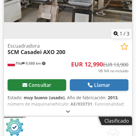
1
/
3
Escuadradora
SCM Casadei
AXO 200
EUR 12,990
Piła
9,688 km
EUR 13,900
VB IVA no incluído
Consultar
Llamar
Estado:
muy bueno (usado)
, Año de fabricación:
2013
,
número de máquina/vehículo:
AE/033731
, Funcionalidad:
totalmente funcional
, altura de corte (máx.):
60 mm
,
diámetro de la hoja de sierra:
300 mm
, velocidad de
Clasificado
rotación (mín.):
4,650 rpm
, peso total:
3,006 kg
, altura de la
mesa:
950 mm
, Sierra panelera: datos técnicos En lo que
respecta a la sierra panelera automática AXO 200 de