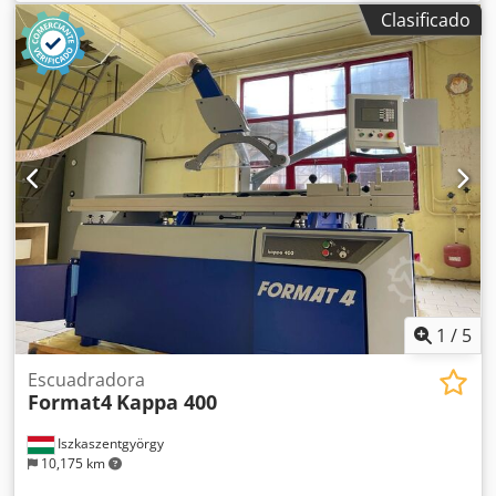
sierra:
30 mm
, velocidad de giro (máx.):
5,000 rpm
, SIERRA
Clasificado
CIRCULAR DE PANEL SCM MOD. SI 400 N - CUMPLE CON
LAS NORMAS CE - Carro: 3800 mm - Diámetro del orificio
de la sierra: 30; diámetro del disco ranurador: 20 - Guía
del disco ranurador: 13 mm - Velocidad del disco
ranurador: 8500 - Diámetro máximo de la hoja de sierra:
400; diámetro mínimo: 300; diámetro máximo del disco
ranurador: 120 - Velocidad de la sierra: 3000-4000-5000 -
Voltaje: 400/50 - Número de serie: AB/139264 - CE (año
2000) Dodpfszcn U Tox Ahuekr
1
/
5
Escuadradora
Format4
Kappa 400
Iszkaszentgyörgy
10,175 km