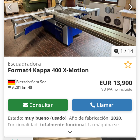
1
/
14
Escuadradora
Format4
Kappa 400 X-Motion
EUR 13,900
Biersdorf am See
9,281 km
VB IVA no incluído
Consultar
Llamar
Estado:
muy bueno (usado)
, Año de fabricación:
2020
,
Funcionalidad:
totalmente funcional
, La máquina se
vende por encargo del cliente. Mesa corrediza de formato
de 3200 mm con un sistema de rodillos X de alta calidad.