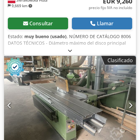
EUR 9,260
Sierakowska Huta
9,669 km
precio fijo IVA no incluído
Consultar
Llamar
Estado:
muy bueno (usado)
, NÚMERO DE CATÁLOGO 8006
DATOS TÉCNICOS - Diámetro máximo del disco principal
con incisor: 350 mm Dedpfxezh Izpj Ahuekr - Diámetro
máximo del disco principal sin incisor: 450 mm - Altura de
Clasificado
corte con disco de 350 mm instalado: 100 mm - Regulación
eléctrica del disco principal: arriba/abajo + ángulo -
Indicador digital de ángulo - Regulación eléctrica del
incisor: arriba/abajo, derecha/izquierda - Diámetro del eje:
30 mm - Bloqueo del eje - Con carro escuadrador -
Longitud de corte en el carro: 3400 mm - Ancho de corte
con guía: 1300 mm - Con carro lateral - Con incisor -
Diámetro máximo del incisor: 120 mm - Diámetro del eje
incisor: 22 mm - Motor del incisor: 0,75 kW - Motor
principal: 5,5 kW - 4 velocidades de giro - Indicador
electrónico de velocidad - Diámetro de la boca de
aspiración: 120 mm, 80 mm - Dimensiones de la mesa: