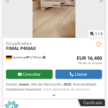
1
/
6
Escuadradora
FIMAL
P450AX
EUR 16,400
Seeshaupt
9,709 km
VB IVA no incluído
Consultar
Llamar
Estado:
nuevo
, Año de fabricación:
2025
, Funcionalidad:
totalmente funcional
, Carro deslizante de aluminio
anodizado, incluyendo guía de alta precisión de acero
endurecido y rectificado. El carro deslizante se puede
Clasificado
bloquear en cualquier posición. Protector de disco de