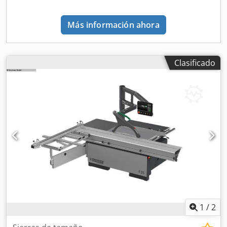
piezas de topes deslizantes robustos y sin holgura, 1 tope
final con soporte para tiras largas; el tope longitudinal se
Más información ahora
puede utilizar como tope angular para cortes a inglete a
ambos lados, de forma continua desde 0° hasta 46° con
compensación de longitud mecánica; todos los ángulos de
Clasificado
inglete habituales (15°, 22,5°, 30°, 45°) se pueden ajustar
rápidamente mediante un sistema de fijación. Tope de
ancho con ancho de corte de 1030 mm a la derecha del
disco de sierra, con ajuste fino, fácil de ajustar y fijar
manualmente, indicador de medida mediante una escala
en mm de fácil lectura en un soporte de regla ajustable.
Ampliación de la mesa: 1200 x 600 mm y extensión de la
mesa: 750 x 655 mm Manejo en el cuerpo de la máquina
con control táctil de 4,3" para la altura de corte, el ajuste
de inclinación y la velocidad. Ajuste electromotriz de la
altura y la inclinación mediante pulsadores. Ángulo de
inclinación del disco de sierra: de 0° a 46°. Sistema de
sujeción rápida del disco de sierra APA. Velocidad del
disco de sierra principal: 3000 / 4000 / 5000 / 6000 rpm
1
/
2
Dispositivo de protección, plegable hacia ambos lados;
capó de protección con inserto intercambiable,