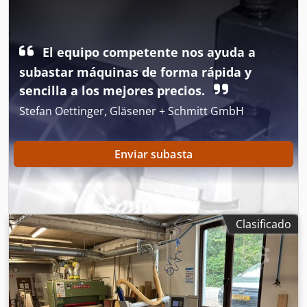
principal: 4 kW Longitud de corte: 3200 mm Anchura de
corte: 850 mm Dkedpoztadmjfx Ahujr Ángulo de
inclinación: +/- 0° - 46°
El equipo competente nos ayuda a
subastar máquinas de forma rápida y
sencilla a los mejores precios.
Stefan Oettinger, Gläsener + Schmitt GmbH
Enviar subasta
Clasificado