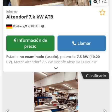
1
/
4
Motor
Altendorf
7,k kW ATB
Rietberg
9,300 km
Información de
Llamar
precio
Estado:
no examinado (usado)
, potencia:
7.5 kW (10.20
CV)
, Motor Altendorf 7,5 kW Dodpfx Ahsy Da D Douekr
Precio nuevo en el fabricante aprox. 1.739,70 € neto
Número de artículo Altendorf: K6120.0006
Clasificado