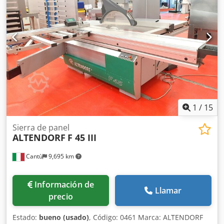
ángulo de la hoja de sierra: digital Indicador de la altura
de corte: - Indicador del tope lateral: escala Indicador de la
guía longitudinal: escala Diámetro de la hoja de sierra:
Velocidades de corte: 4 Potencia del motor: 5,5 kW Freno
del motor: sí Conexión para la extracción de polvo: 80 mm
y 120 mm Longitud de la máquina: 3000 mm Ancho de la
máquina: 1700 mm Peso: 1000 kg
1
/
15
Sierra de panel
ALTENDORF
F 45 III
Cantù
9,695 km
Información de
Llamar
precio
Estado:
bueno (usado)
, Código: 0461 Marca: ALTENDORF