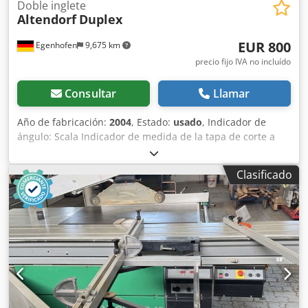
Doble inglete
Altendorf
Duplex
EUR 800
Egenhofen
9,675 km
precio fijo IVA no incluído
Consultar
Llamar
Año de fabricación:
2004
, Estado:
usado
, Indicador de
ángulo: Scala Indicador de medida de la tapa de corte a
medida: Scala Codpfxezqyxre Afljrf
Clasificado