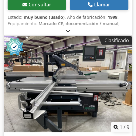
Consultar
Llamar
Estado:
muy bueno (usado)
, Año de fabricación:
1998
,
Equipamiento:
Marcado CE, documentación / manual,
marcador, protector de disco de sierra
, Longitud del
carro: 3400 mm Ancho de corte con tope lateral: 1350 mm
Clasificado
Ancho de corte con tope de longitud: 3200 mm
Profundidad de corte: 145 mm Marcador previo: sí Cedpfx
Afezq Srkelsrf Con ajuste eléctrico de altura y lateral
Sistema de marcado previo Rápido para el ajuste continuo
del ancho de corte Rango de ajuste de 2,8 a 3,8 mm,
incluida la hoja de sierra para el marcado previo Ajuste de
altura de la hoja de sierra: eléctrico Ajuste de inclinación
de la hoja de sierra: eléctrico Ajuste del tope lateral:
manual Ajuste del tope de longitud: manual Indicador del
ángulo de la hoja de sierra: pantalla digital Indicador del
tope lateral: escala Indicador de la regla de longitud:
escala Diámetro de la hoja de sierra: 450 mm Velocidades:
4 Potencia del motor: 5,5 kW Dispositivo de corte paralelo
Palin como unidad adicional con ajuste de inglete y
1
/
9
visualización en la mesa deslizante Conexión para