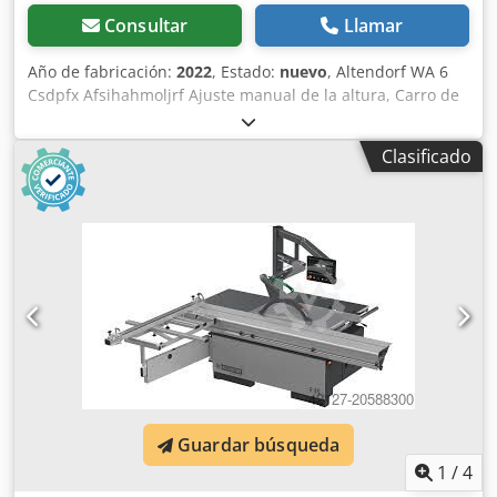
Consultar
Llamar
Año de fabricación:
2022
, Estado:
nuevo
, Altendorf WA 6
Csdpfx Afsihahmoljrf Ajuste manual de la altura, Carro de
doble rodillo, longitud de 2000 mm Unidad de pre-corte,
giratoria, mesa de extensión, tope angular para cortes a
Clasificado
inglete, freno automático, se puede bajar por debajo de la
altura de la mesa. ----- Datos técnicos ----- Rango de giro: 0
- 45°, ancho de corte en el tope paralelo: 1.000 mm, altura
máxima de corte: 87 mm, diámetro máximo de la hoja de
sierra: 315 mm, rango de giro del tope para cortes a
inglete: hasta 49°, velocidades: 4.200 rpm, potencia del
motor principal: 5,5 CV / 4 kW, potencia del motor de pre-
corte: 0,5 CV / 0,37 kW, altura de la mesa de trabajo: 910
mm, diámetro de la conexión de aspiración: 1 x 100 / 50
mm, peso: 450 kg Campana de aspiración grande
Ubicación: disponible en el almacén 54634 Bitburg -
disponible de inmediato - Ubicación: disponible en el
Guardar búsqueda
almacén 54634 Bitburg - listo para ser cargado - -
disponible de inmediato -
1
/
4