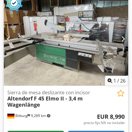
1
/
26
Sierra de mesa deslizante con incisor
Altendorf
F 45 Elmo II - 3,4 m
Wagenlänge
EUR 8,990
Bitburg
9,289 km
precio fijo IVA no incluído