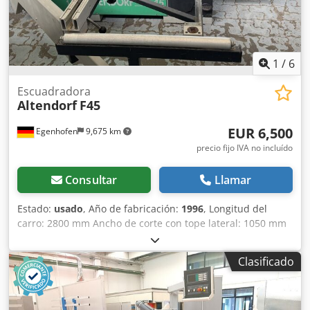
1
/
6
Escuadradora
Altendorf
F45
EUR 6,500
Egenhofen
9,675 km
precio fijo IVA no incluído
Consultar
Llamar
Estado:
usado
, Año de fabricación:
1996
, Longitud del
carro: 2800 mm Ancho de corte con tope lateral: 1050 mm
Ancho de corte con tope longitudinal: 2800 mm
Profundidad de corte: 145 mm Precortador: no Ajuste de la
Clasificado
altura de la hoja de sierra: manual / hidráulico Ajuste de la
inclinación de la hoja de sierra: manual / hidráulico Ajuste
del tope lateral: manual Csdpezqyx Esfx Afljrf Indicador del