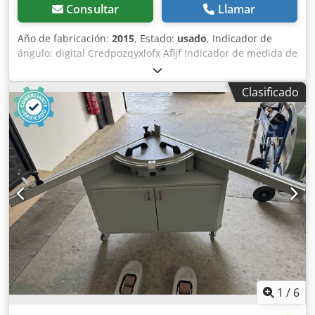
Consultar
Llamar
Año de fabricación:
2015
, Estado:
usado
, Indicador de
ángulo: digital Credpozqyxlofx Afljf Indicador de medida de
la trampilla de tope de corte: digital
Clasificado
1
/
6