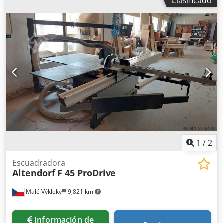
Clasificado
de altura e inclinación 5000 x 1400 x 1900 mm Peso aprox.
1100 kg Ubicación en almacén: Nattheim Crjdpfjy Tl Exox
Aflof
1
/
2
Escuadradora
Altendorf
F 45 ProDrive
Malé Výkleky
9,821 km
Información de