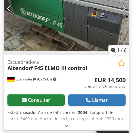
1
/
6
Escuadradora
Altendorf
F45 ELMO III control
EUR 14,500
Egenhofen
9,675 km
precio fijo IVA no incluído
Consultar
Llamar
Estado:
usado
, Año de fabricación:
2004
, Longitud del
carro: 3400 mm Ancho de corte con tope lateral: 1300 mm
Ancho de corte con tope longitudinal: 3200 mm
Profundidad de corte: 154 mm Precortador: sí Ajuste de