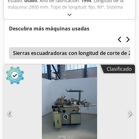
Estado:
usado
, Año de fabricación:
1994
, Longitud de la
máquina: 2800 mm. Tope de longitud: fijo, 90°. Sistema
Duplex. Ancho de corte: 1300 mm con ajuste manual.
Potencia: 7,5 kW. No incluye preajustador. Crodpfszh
Hwcsx Afljf Ubicación: Nattheim.
Descubra más máquinas usadas
e
Sierras escuadradoras con longitud de corte de 28
Clasificado