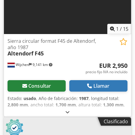
1
/
15
Sierra circular format F45 de Altendorf,
año 1987
Altendorf
F45
EUR 2,950
Wijchen
9,141 km
precio fijo IVA no incluído
Consultar
Llamar
Estado:
usado
, Año de fabricación:
1987
, longitud total:
2,800 mm
, ancho total:
1,700 mm
, altura total:
1,300 mm
,
Color: verde Peso: 500 kg - Año de fabricación: 1987 Codpfx
Aoy Ttraeflsrf - Documentación disponible: No - Certificado
Clasificado
CE disponible: No - Número de serie: 87-7-23 - Potencia
principal del motor [kW]: 5.5 - Altura máxima de corte