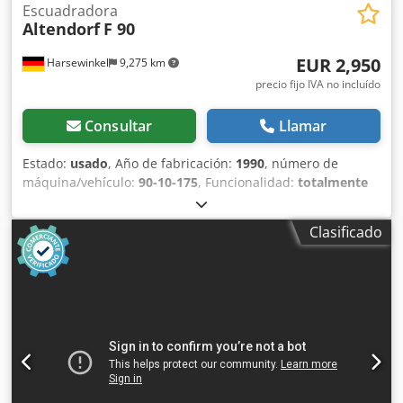
Escuadradora
Altendorf
F 90
EUR 2,950
Harsewinkel
9,275 km
precio fijo IVA no incluído
Consultar
Llamar
Estado:
usado
, Año de fabricación:
1990
, número de
máquina/vehículo:
90-10-175
, Funcionalidad:
totalmente
funcional
, potencia:
7.5 kW (10.20 CV)
, tensión de entrada:
380 V
, diámetro de la hoja de sierra:
450 mm
, tipo de
Clasificado
ajuste de altura:
mecánico
, tipo de accionamiento:
manual
, Equipamiento:
protector de disco de sierra
,
Sierra circular de mesa Altendorf, modelo F-90, tal como se
muestra en la foto. Año de fabricación: 1990. Se vende
porque ha sido sustituida por una nueva. Sigue
funcionando perfectamente. Se transporta sobre un palé
de madera y puede cargarse en el lugar con una carretilla
elevadora. Crjdpfx Afjzq Srqjlof Se vende en las
condiciones en que se encuentra, sin garantía.