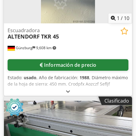
1
/
10
Escuadradora
ALTENDORF
TKR 45
Günzburg
9,608 km
Información de precio
Estado:
usado
, Año de fabricación:
1988
, Diámetro máximo
de la hoja de sierra: 450 mm. Crodpfx Aozczf Sefljf
Clasificado