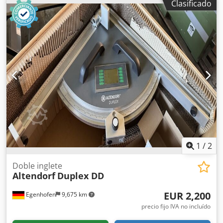
Clasificado
altura de la hoja de sierra: eléctrico / control de posición
Ajuste de ángulo de la hoja de sierra: eléctrico / control de
posición Ajuste del tope lateral: eléctrico / control de
posición Ajuste del tope longitudinal: manual Indicador del
ángulo de la hoja de sierra: pantalla digital Indicador de la
altura de corte: pantalla digital Indicador del tope lateral:
pantalla digital Indicador de la regla de corte longitudinal:
escala Regla de corte longitudinal con función de inglete:
sí Diámetro de la hoja de sierra: 450 mm Velocidades: 4
Potencia del motor: 7,5 kW Conexión para extracción de
polvo: 80 y 120 mm Longitud de la máquina: 3600 mm
Csdpfjzqyxxex Afljrf Ancho de la máquina: 2000 mm Peso:
1200 kg
1
/
2
Doble inglete
Altendorf
Duplex DD
EUR 2,200
Egenhofen
9,675 km
precio fijo IVA no incluído