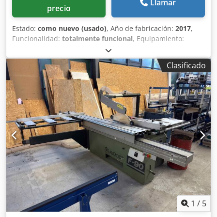
Llamar
precio
Estado:
como nuevo (usado)
, Año de fabricación:
2017
,
Funcionalidad:
totalmente funcional
, Equipamiento:
Marcado CE
, Vendo sierra de formato ALTENDORF, modelo
F45 ProDrive. La máquina está en perfecto estado y merece
Clasificado
la pena verla. Se puede probar en funcionamiento hasta
finales de agosto de 2026. Por favor, indiquen su precio.
Descripción de la máquina: F45 ProDrive, máquina básica
CNC con elevación e inclinación del disco principal: - Panel
de control superior - Motor de 5,5 kW Crjdpfx Aozrtb Njfljf -
3.400-5.000 RPM - Precortadora de 2 ejes, con ajuste CNC
desde el panel - Soporte para notas - Deslizamiento de
3200 mm, con botones de control en el deslizamiento -
Digital L: lectura de 2 topes en la guía transversal - Guía
paralela CNC de 1300 mm - Pistón neumático, con mando
a distancia
1
/
5