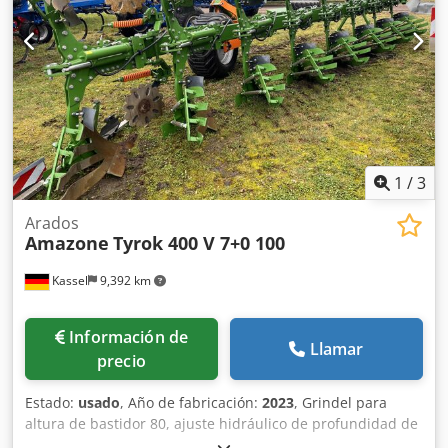
1
/
3
Arados
Amazone
Tyrok 400 V 7+0 100
Kassel
9,392 km
Información de
Llamar
precio
Estado:
usado
, Año de fabricación:
2023
, Grindel para
altura de bastidor 80, ajuste hidráulico de profundidad de
trabajo, cuerpos de arado STW 35, 1 par de rejas de arado