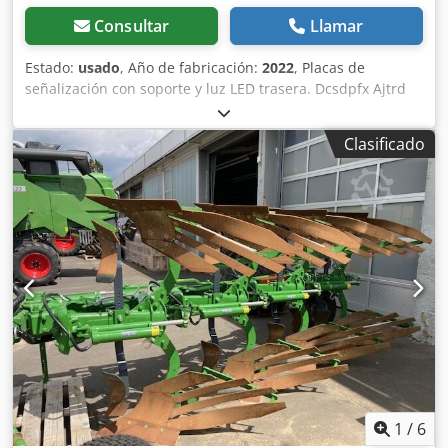
Consultar
Llamar
Estado:
usado
, Año de fabricación:
2022
, Placas de
señalización con soporte y luz LED trasera. Dcsdpfx Ajtrd
Abshisk
Clasificado
1
/
6