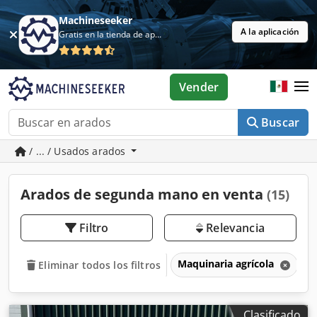
Machineseeker
A la aplicación
Gratis en la tienda de aplicaciones
Vender
Buscar
/ ... / Usados arados
Arados de segunda mano en venta
(15)
Filtro
Relevancia
Maquinaria agrícola
A
Eliminar todos los filtros
Clasificado