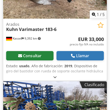
1
/
5
Arados
Kuhn
Varimaster 183-6
EUR 33,000
Kassel
9,392 km
precio fijo IVA no incluído
Consultar
Llamar
Estado:
usado
, Año de fabricación:
2019
, Dispositivo de
giro del bastidor con rueda de soporte oscilante hidráulica
/ Dedjr N Nc Ropfx Ahiock
Clasificado