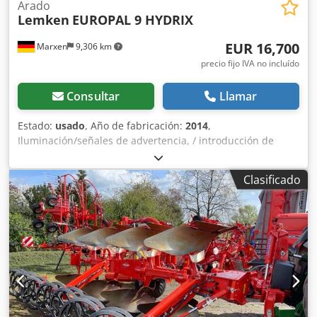
Arado
Lemken
EUROPAL 9 HYDRIX
EUR 16,700
Marxen
9,306 km
precio fijo IVA no incluído
Consultar
Llamar
Estado:
usado
, Año de fabricación:
2014
,
Iluminación/señales de advertencia, / introducción de
paja, / _____ / rodillo de bandas, / sistema de empacado
Fixpack con rodillo de barras integrado, / / protección
Clasificado
contra piedras hidráulica, / deflectores de paja, / disco
cortador dentado, / componentes al 50%, / rueda de apoyo
y transporte 340/55-16 / escalonado Dcjdpsqrrycsfx Ahijk