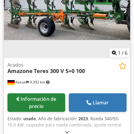
1
/
6
Arados
Amazone
Teres 300 V 5+0 100
Kassel
9,392 km
Información de
Llamar
precio
Estado:
usado
, Año de fabricación:
2023
, Rueda 340/55-
16.0 AW, raspador para rueda combinada, ajuste central
de presión de liberación / cuerpo de arado STU 40, reja