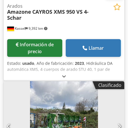
Arados
Amazone
CAYROS XMS 950 VS 4-
Schar
Kassel
9,392 km
Información de
Llamar
precio
Estado:
usado
, Año de fabricación:
2023
, Hidráulica DA
automática XMS, 4 cuerpos de arado STU 40, 1 par de
cuchillas 4x 430 HD, 1 par de protectores de desgaste, 1
par de 4 rejas delanteras M0 RH65-85, cuchilla de disco
Clasificado
DM 500 para desbloqueo hidráulico de piedras reforzado,
rueda de soporte oscilante DM680. Dcjdstvf Rwjpfx Ahisk