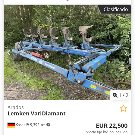
430, 1 par de puntas de reja HD, 1 par de chapas
Clasificado
insertables para STW 35, 1 par de soportes para rueda de
disco, rueda de disco D 500 dentada y con suspensión,
preparación para Be Dcjderxtbiepfx Ahiok
1
/
2
Arados
Lemken
VariDiamant
EUR 22,500
Kassel
9,392 km
precio fijo IVA no incluído