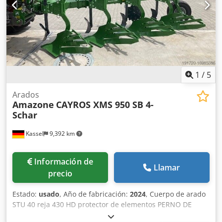
1
/
5
Arados
Amazone
CAYROS XMS 950 SB 4-
Schar
Kassel
9,392 km
Información de
Llamar
precio
Estado:
usado
, Año de fabricación:
2024
, Cuerpo de arado
STU 40 reja 430 HD protector de elementos PERNO DE
SEGURIDAD / Dsdpfx Ajuhnlmohijck