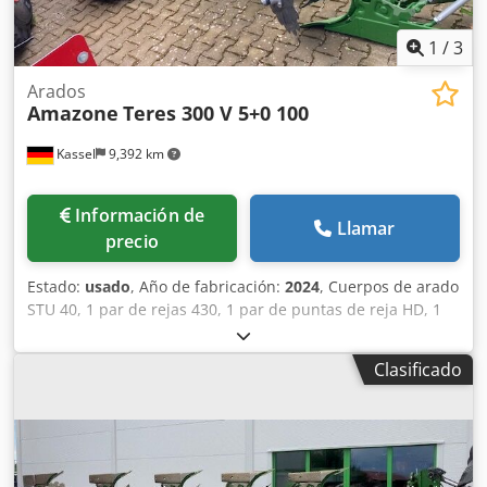
1
/
3
Arados
Amazone
Teres 300 V 5+0 100
Kassel
9,392 km
Información de
Llamar
precio
Estado:
usado
, Año de fabricación:
2024
, Cuerpos de arado
STU 40, 1 par de rejas 430, 1 par de puntas de reja HD, 1
par / vástago de abridor previo para altura de bastidor 80
para protección hidráulica contra sobrecarga, abridor
Clasificado
previo M2, 1 par / soportes para discos cortadores, disco
cortador D 500 dentado, protectores de apoyo, 1 par /
montaje de cuerpo con Dsdpot A Udysfx Ahieck