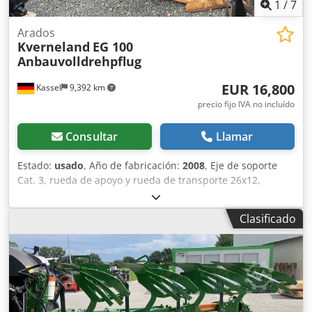
1
/
7
Arados
Kverneland
EG 100
Anbauvolldrehpflug
EUR 16,800
Kassel
9,392 km
precio fijo IVA no incluído
Consultar
Llamar
Estado:
usado
, Año de fabricación:
2008
, Eje de soporte
Cat. 3, rueda de apoyo y rueda de transporte 26x12,
modelo EG 100/300/77RH / Ajuste hidráulico del ancho de
corte de los cuerpos de franja nº 30, insertos para maíz /
Clasificado
Placas de inserción para paja, cortadores de disco,
protección contra sobrecarga con hojas de resorte
adicionales / Dedpfx Ajtia Dbehisck