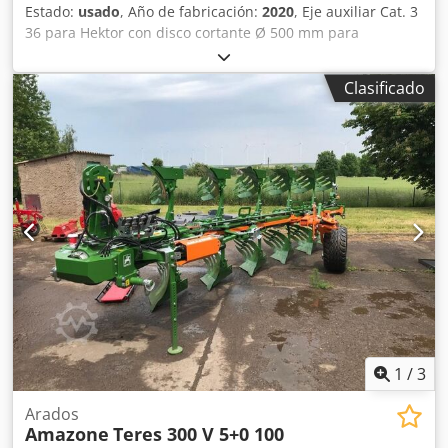
Estado:
usado
, Año de fabricación:
2020
, Eje auxiliar Cat. 3
36 para Hektor con disco cortante Ø 500 mm para
liberación hidráulica de piedras / delantero con pre-arado
pesado G1 ajustable, iluminación trasera LED, señalización
Clasificado
frontal / sistema antirrobo, homologación de tipo UE 40
km/h - arado reversible de arrastre completo - RH 82 /
ampliable Djdsthk U Tjpfx Ahijck
1
/
3
Arados
Amazone
Teres 300 V 5+0 100