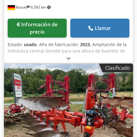
Kassel
9,392 km
Información de
Llamar
precio
Estado:
usado
, Año de fabricación:
2023
, Ampliación de la
hidráulica central Grindel para una altura de bastidor de
80, 1 cuerpo de arado STW / 35, 1 par de rejas de 430, 1
par de puntas de reja HD, 1 par de chapas insertables
Clasificado
para STW / 35, 1 par de soportes para disco cuchilla para
disco cuchilla Variopf D 500 dentado y / con suspensión, 1
Dcjdpfx Ahsr Ucigjiek