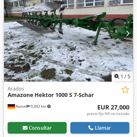
1
/
5
Arados
Amazone
Hektor 1000 S 7-Schar
EUR 27,000
Kassel
9,392 km
precio fijo IVA no incluído
Consultar
Llamar