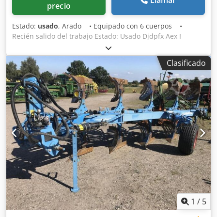
Llamar
precio
Estado:
usado
, Arado • Equipado con 6 cuerpos •
Recién salido del trabajo Estado: Usado Djdpfx Aex I
Ifdjhijck
Clasificado
1
/
5