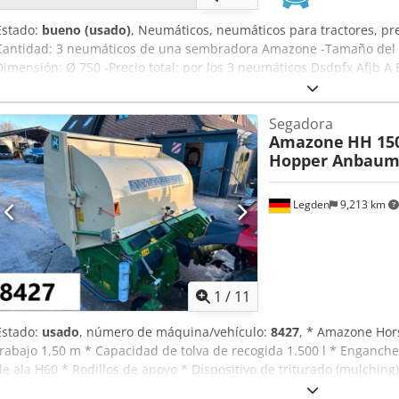
Estado:
bueno (usado)
, Neumáticos, neumáticos para tractores, pr
Cantidad: 3 neumáticos de una sembradora Amazone -Tamaño del 
Dimensión: Ø 750 -Precio total: por los 3 neumáticos Dsdpfx Afjb A
Segadora
Amazone
HH 15
Hopper Anbaum
Legden
9,213 km
1
/
11
Estado:
usado
, número de máquina/vehículo:
8427
, * Amazone Hor
trabajo 1,50 m * Capacidad de tolva de recogida 1.500 l * Enganche
de ala H60 * Rodillos de apoyo * Dispositivo de triturado (mulching
Tolva de recogida con vaciado hidráulico del suelo * Velocidad de r