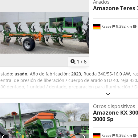
Arados
Amazone
Teres 
Kassel
9,392 km
1
/
6
Estado:
usado
, Año de fabricación:
2023
, Rueda 340/55-16.0 AW, r
central de presión de liberación / cuerpo de arado STU 40, reja 430
500 dentado, 1 unidad / dentado, preparación para iluminación / D
Otros dispositivos
Amazone
KX 300
3000 Sp
Kassel
9,392 km