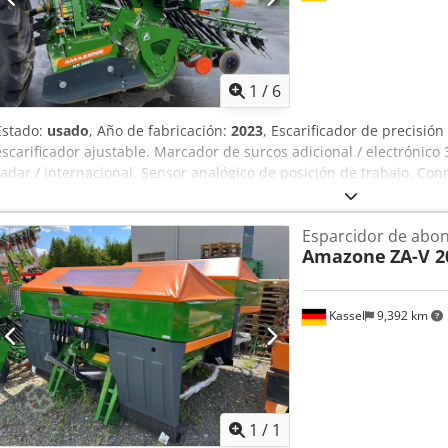
1
/
6
Estado:
usado
, Año de fabricación:
2023
, Escarificador de precisió
escarificador ajustable. Marcador de surcos adicional / electrónico
radar / internacional. Sensor analógico de posición de trabajo. Co
válvula de control y rodado hidráulico. Dcjdetgpggepfx Afpok
Esparcidor de abo
Amazone
ZA-V 2
Kassel
9,392 km
Pedir m
1
/
1