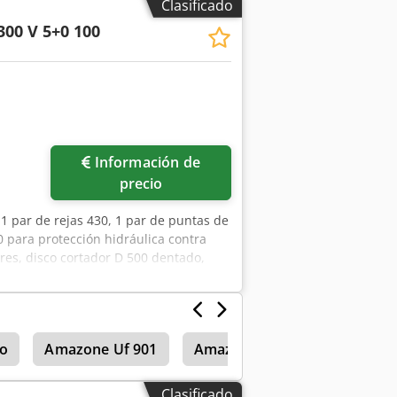
Clasificado
300 V 5+0 100
Información de
precio
1 par de rejas 430, 1 par de puntas de
0 para protección hidráulica contra
ores, disco cortador D 500 dentado,
sx Afpsck
o
Amazone Uf 901
Amazone Uf 1201
Amazo
Clasificado