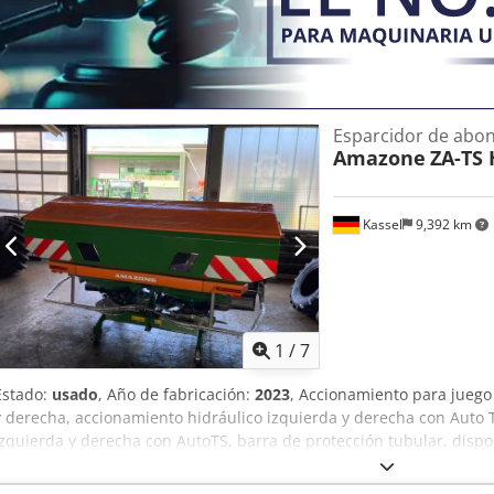
Esparcidor de abo
Amazone
ZA-TS 
Kassel
9,392 km
1
/
7
Estado:
usado
, Año de fabricación:
2023
, Accionamiento para juego
y derecha, accionamiento hidráulico izquierda y derecha con Auto T
izquierda y derecha con AutoTS, barra de protección tubular, dispos
abatible, iluminación de trabajo, sensor de inclinación para siste
Dsdpfxst A Tzws Afpsck