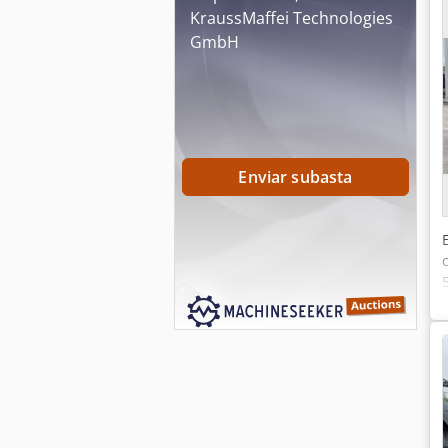
KraussMaffei Technologies
GmbH
Enviar subasta