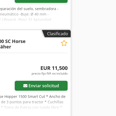
eparación del suelo, sembradora -
neumático -Buje: Ø 40 mm -
 E Ufepeck -Peso: 51 kg/unidad
Clasificado
00 SC Horse
äher
EUR 11,500
precio fijo IVA no incluído
Enviar solicitud
se Hopper 1500 Smart Cut * Ancho de
 de 3 puntos para tractor * Cuchillas
) * Toma de fuerza con rueda libre *
otación 2.650 rpm * Indicador de nivel