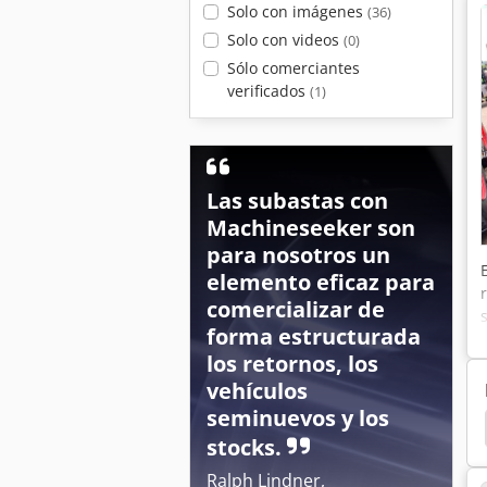
Solo con imágenes
(36)
Solo con videos
(0)
Sólo comerciantes
verificados
(1)
Las subastas con
Machineseeker son
para nosotros un
elemento eficaz para
comercializar de
forma estructurada
los retornos, los
vehículos
seminuevos y los
e Uf 901
Amazone Uf 1201
Amazone Ke 303
stocks.
Ralph Lindner,