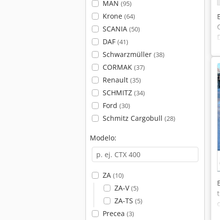
MAN
(95)
Krone
(64)
SCANIA
(50)
DAF
(41)
Schwarzmüller
(38)
CORMAK
(37)
Renault
(35)
SCHMITZ
(34)
Ford
(30)
Schmitz Cargobull
(28)
Modelo:
ZA
(10)
ZA-V
(5)
ZA-TS
(5)
Precea
(3)