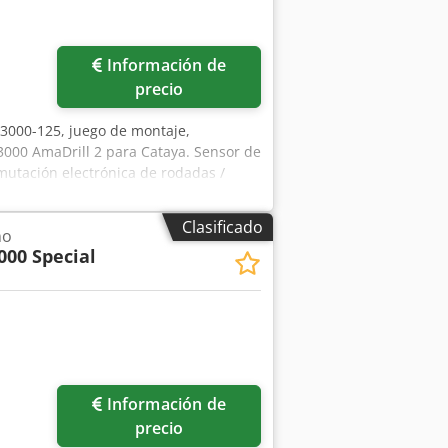
Información de
precio
n 3000-125, juego de montaje,
 3000 AmaDrill 2 para Cataya. Sensor de
nmutación electrónica de rodadas /
Clasificado
no
000 Special
ás fotos
Información de
precio