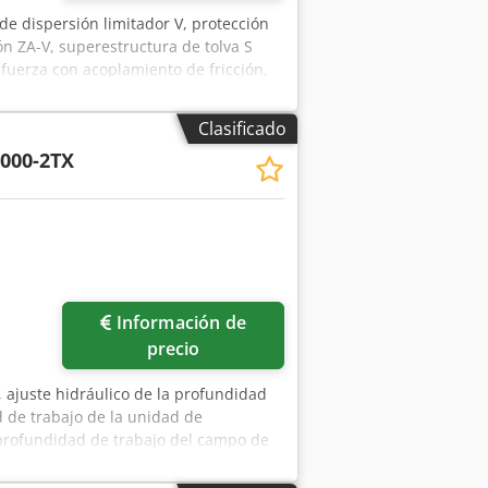
 de dispersión limitador V, protección
n ZA-V, superestructura de tolva S
uerza con acoplamiento de fricción,
wibjpjk
Clasificado
000-2TX
Información de
precio
 ajuste hidráulico de la profundidad
d de trabajo de la unidad de
a profundidad de trabajo del campo de
plj Afpeck