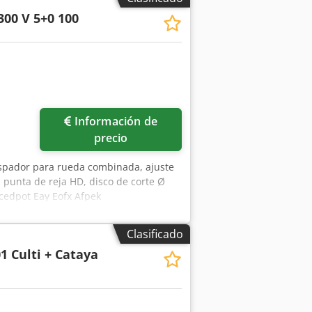
300 V 5+0 100
Información de
precio
aspador para rueda combinada, ajuste
, punta de reja HD, disco de corte Ø
cedpot Eay Eofx Afpek
Clasificado
1 Culti + Cataya