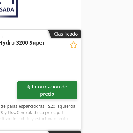
Clasificado
no
Hydro 3200 Super
Información de
precio
 de palas esparcidoras TS20 izquierda
S y FlowControl, disco principal
itivo de rodillo y estacionamiento
ma de pesaje, 16 unidades EasyCheck.