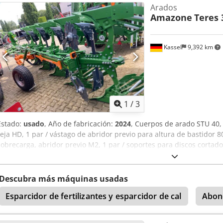
Arados
Amazone
Teres 
Kassel
9,392 km
1
/
3
Estado:
usado
, Año de fabricación:
2024
, Cuerpos de arado STU 40, 
reja HD, 1 par / vástago de abridor previo para altura de bastidor 8
sobrecarga, abridor previo M2, 1 par / soportes para discos cortad
protectores de apoyo, 1 par / montaje de cuerpo con Dodpfet A Udy
Descubra más máquinas usadas
Esparcidor de fertilizantes y esparcidor de cal
Abon