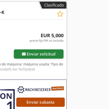
tsApp disponible! Dcsdpfx Aforhy H
Clasificado
ión, no dude en escribirnos
-K
es y venta previa.
EUR 5,000
precio fijo IVA no incluído
Enviar solicitud
po de máquina: máquina usada; Tipo de
/ Dcedpfx Asr Ncfqsfpsk
Enviar subasta