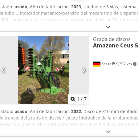
Estado:
usado
, Año de fabricación:
2023
, Unidad de 3 vías, sistema
de tubo L, indicador mecánico/posición del mecanismo de dispersió
2000, componentes de montaje para unidades básicas ZA, toma de f
guardabarros L y escaleras, iluminación LED trasera. Dcjdpfx Afot D
Grada de discos
Amazone
Ceus 5
Kassel
9,392 km
1
/
7
Estado:
usado
, Año de fabricación:
2022
, Disco de 510 mm dentado,
de trabajo del grupo de discos / ajuste hidráulico de la profundida
nivelación, púas C-Mix-Ultra para Ceus 50 / ajuste hidráulico de l
púas con lanza hidráulica HD CUCHILLA 80 mm / (14/K1) Dsdpfxstz T