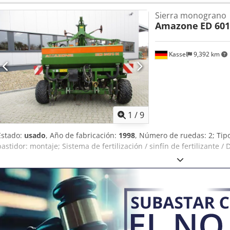
de llenado -----Número interno de vehículo: 8427 ¡Soporte por Wha
Sierra monograno
Ropjk Si tiene preguntas sobre la máquina o necesita más informac
Amazone
ED 601
cómodamente por WhatsApp. Whatsapp Whatsapp ----Sujeto a error
Kassel
9,392 km
1
/
9
Estado:
usado
, Año de fabricación:
1998
, Número de ruedas: 2; Ti
bastidor: montaje; Sistema de fertilización / sinfín de fertilizante 